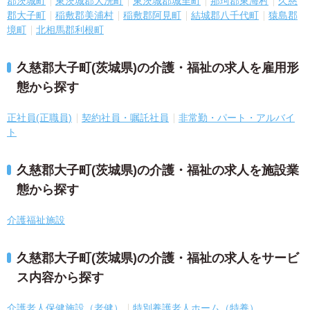
郡茨城町
東茨城郡大洗町
東茨城郡城里町
那珂郡東海村
久慈
郡大子町
稲敷郡美浦村
稲敷郡阿見町
結城郡八千代町
猿島郡
境町
北相馬郡利根町
久慈郡大子町(茨城県)の介護・福祉の求人を雇用形
態から探す
正社員(正職員)
契約社員・嘱託社員
非常勤・パート・アルバイ
ト
久慈郡大子町(茨城県)の介護・福祉の求人を施設業
態から探す
介護福祉施設
久慈郡大子町(茨城県)の介護・福祉の求人をサービ
ス内容から探す
介護老人保健施設（老健）
特別養護老人ホーム（特養）