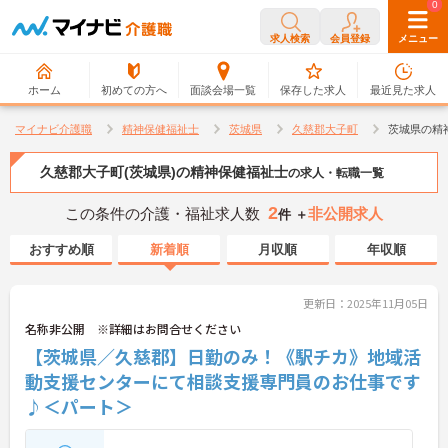
0
0
求人検索
会員登録
メニュー
ホーム
初めての方へ
面談会場一覧
保存した求人
最近見た求人
マイナビ介護職
精神保健福祉士
茨城県
久慈郡大子町
茨城県の精
久慈郡大子町(茨城県)の精神保健福祉士
の求人・転職一覧
2
この条件の介護・福祉求人数
非公開求人
件 ＋
おすすめ順
新着順
月収順
年収順
更新日：2025年11月05日
名称非公開 ※詳細はお問合せください
【茨城県／久慈郡】日勤のみ！《駅チカ》地域活
動支援センターにて相談支援専門員のお仕事です
♪＜パート＞