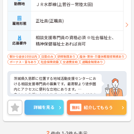
勤務地
ＪＲ水郡線(上菅谷－常陸太田)
正社員(正職員)
雇用形態
相談支援専門員の資格必須 ※社会福祉士、
応募要件
精神保健福祉士あれば尚可
駅から徒歩10分以内
日勤のみ
研修制度あり
産休･育休･介護休暇取得実績あり
ボーナス・賞与あり
社会保険完備
交通費支給
退職金制度あり
茨城県久慈郡に位置する地域活動支援センターにお
ける相談支援専門員の募集です。最寄駅より徒歩圏
内とアクセスに便利な立地にあります。
自立した生活に向けたサポートを行っていただきま
す。
ご興味のある方には、面接対策ポイントなど、さら
詳細を見る
無料
紹介してもらう
に詳細をお話しいたしますのでお気軽にご相談くだ
さい！
2
件中 1-2件を表示