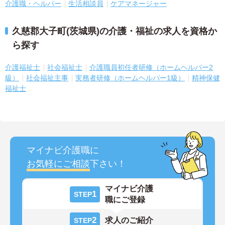
介護職・ヘルパー
生活相談員
ケアマネージャー
久慈郡大子町(茨城県)の介護・福祉の求人を資格か
ら探す
介護福祉士
社会福祉士
介護職員初任者研修（ホームヘルパー2
級）
社会福祉主事
実務者研修（ホームヘルパー1級）
精神保健
福祉士
マイナビ介護職に
お気軽にご相談
下さい！
マイナビ介護
1
STEP
職にご登録
2
求人のご紹介
STEP