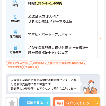
時給
1,330円～1,400円
給料
茨城県 久慈郡大子町
勤務地
ＪＲ水郡線(上菅谷－常陸太田)
非常勤・パート・アルバイト
雇用形態
相談支援専門員の資格必須 ※社会福祉士、
応募要件
精神保健福祉士あれば尚可
駅から徒歩10分以内
研修制度あり
産休･育休･介護休暇取得実績あり
社会保険完備
交通費支給
茨城県久慈郡に位置する地域活動支援センターにお
ける相談支援専門員の募集です。
最寄駅より徒歩圏内とアクセスに便利な立地にあり
ます。
自立した生活に向けたサポートを行っていただきま
す。
詳細を見る
無料
紹介してもらう
ご興味のある方には、面接対策ポイントなど、さら