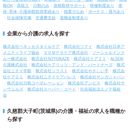
格OK
高収入
日勤のみ
資格取得サポート
研修制度あり
産
休･育休･介護休暇取得実績あり
残業少なめ
ボーナス・賞与あり
社会保険完備
交通費支給
退職金制度あり
企業から介護の求人を探す
株式会社ベネッセスタイルケア
株式会社ツクイ
株式会社日本ア
メニティライフ協会
ＳＯＭＰＯケア株式会社
ソーシャルインク
ルー株式会社
株式会社SOYOKAZE
株式会社ケア２１
ALSOK
介護株式会社
株式会社ケアリッツ・アンド・パートナーズ
株式
会社ニチイ学館
株式会社ソラスト
株式会社やさしい手
株式会
社ケア２１
株式会社ニチイケアパレス
株式会社サンガジャパン
株式会社川島コーポレーション
株式会社アンビス
株式会社サ
ンウェルズ
株式会社スーパー・コート
社会福祉法人ノテ福祉
会
久慈郡大子町(茨城県)の介護・福祉の求人を職種か
ら探す