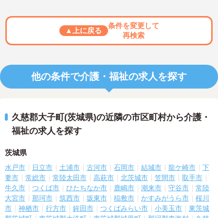
条件を変更して
▲上に戻る
再検索
他の条件で介護・福祉の求人を探す
久慈郡大子町(茨城県)の近隣の市区町村から介護・
福祉の求人を探す
茨城県
水戸市
日立市
土浦市
古河市
石岡市
結城市
龍ケ崎市
下
妻市
常総市
常陸太田市
高萩市
北茨城市
笠間市
取手市
牛久市
つくば市
ひたちなか市
鹿嶋市
潮来市
守谷市
常陸
大宮市
那珂市
筑西市
坂東市
稲敷市
かすみがうら市
桜川
市
神栖市
行方市
鉾田市
つくばみらい市
小美玉市
東茨城