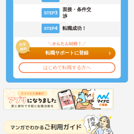
面接・条件交
3
STEP
渉
4
転職成功！
STEP
転職サポートに登録
はじめて転職する方へ