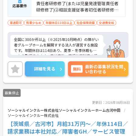
責任者研修修了(または児童発達管理責任者
応募要件
研修修了)②相談支援従事者初任者研修修了
(または相談支援従事者実務者研修修了)③普
通自動車運転免許(AT限定可)
車通勤可
残業少なめ
年間休日110日以上
社会保険完備
交通費支給
全国に300か所以上（※2025年10月時点）の障がい
者グループホームを展開すする法人が運営する施設
です。年間休日は114日あり、夏季・冬季休暇もし
っかり取得できます。産前産後・育児休暇制度の活
用実績も豊富で、子育て中の方も多数活躍してお
最新の募集状況を問
り、ライフステージに変化があっても安心して長く
詳細を見る
無料
い合わせる
働ける環境です。職場では20代から60代まで幅広い
年代のスタッフがそれぞれの経験を活かして活躍し
ています。一般社員研修や外部勉強会受講支援な
ど、スキルアップを支える制度が整っているため安
募集停止
心です。また、請求・申請業務は本社専門部署が一
括対応するため、利用者さまへの支援に集中できま
更新日：2026年08月06日
す。キャリアアップを目指したい方、プライベート
ソーシャルインクルー株式会社ソーシャルインクルーホーム古河中田
と両立しながら専門性を高めたい方におすすめで
ソーシャルインクルー株式会社
す。ご興味のある方は詳細等をお伝えしますので、
お気軽にお問い合わせください。
【茨城県／古河市】月給31万円～／年休114日／
請求業務は本社対応／障害者GH／サービス管理