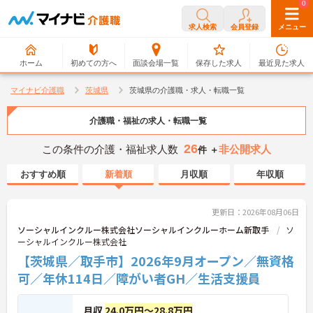
0
0
求人検索
会員登録
メニュー
ホーム
初めての方へ
面談会場一覧
保存した求人
最近見た求人
マイナビ介護職
茨城県
茨城県の介護職・求人・転職一覧
介護職・福祉の求人・転職一覧
26
この条件の介護・福祉求人数
非公開求人
件 ＋
おすすめ順
新着順
月収順
年収順
更新日：2026年08月06日
ソーシャルインクルー株式会社ソーシャルインクルーホーム新取手
ソ
ーシャルインクルー株式会社
【茨城県／取手市】2026年9月オープン／無資格
可／年休114日／障がい者GH／生活支援員
月収
24.0万円～28.8万円