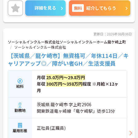
用実績も豊富で、子育て中の方も多数活躍してお
り、ライフステージに変化があっても安心して長く
詳細を見る
無料
紹介してもらう
働ける環境です。職場では20代から60代まで幅広い
年代のスタッフがそれぞれの経験を活かして活躍し
ています。一般社員研修や外部勉強会受講支援な
ど、スキルアップを支える制度が整っているため安
心です。また、請求・申請業務は本社専門部署が一
更新日：2026年08月06日
括対応するため、利用者さまへの支援に集中できま
ソーシャルインクルー株式会社ソーシャルインクルーホーム龍ケ崎上町
す。キャリアアップを目指したい方、プライベート
ソーシャルインクルー株式会社
と両立しながら専門性を高めたい方におすすめで
【茨城県／龍ケ崎市】無資格可／年休114日／キ
す。ご興味のある方は詳細等をお伝えしますので、
お気軽にお問い合わせください。
ャリアアップ◎／障がい者GH／生活支援員
月収
25.0万円～29.8万円
年収
300万円～358万円
程度 ※月給×12ヶ
給料
月
茨城県 龍ケ崎市 字上町2906
勤務地
関東鉄道竜ヶ崎線「竜ケ崎駅」徒歩13分
正社員(正職員)
雇用形態