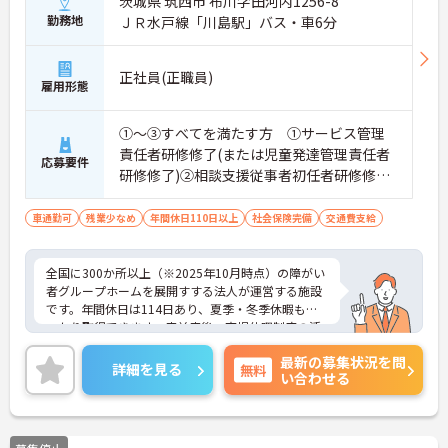
茨城県 筑西市 布川字田河内1256-8
勤務地
ＪＲ水戸線「川島駅」バス・車6分
正社員(正職員)
雇用形態
①～③すべてを満たす方 ①サービス管理
責任者研修修了(または児童発達管理責任者
応募要件
研修修了)②相談支援従事者初任者研修修了
(または相談支援従事者実務者研修修了)③普
通自動車運転免許(AT限定可)
車通勤可
残業少なめ
年間休日110日以上
社会保険完備
交通費支給
全国に300か所以上（※2025年10月時点）の障がい
者グループホームを展開すする法人が運営する施設
です。年間休日は114日あり、夏季・冬季休暇もし
っかり取得できます。産前産後・育児休暇制度の活
用実績も豊富で、子育て中の方も多数活躍してお
最新の募集状況を問
り、ライフステージに変化があっても安心して長く
詳細を見る
無料
い合わせる
働ける環境です。職場では20代から60代まで幅広い
年代のスタッフがそれぞれの経験を活かして活躍し
ています。一般社員研修や外部勉強会受講支援な
ど、スキルアップを支える制度が整っているため安