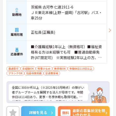
かりと整備されています。オンとオフの切り替えを
明確にし、心身ともに充実した状態で長くご活躍い
茨城県 古河市 仁連1911-6
ただけます。
ＪＲ東北本線(上野－盛岡)「古河駅」バス・
勤務地
・グループホーム一棟あたりの入居者様20名定員を
車25分
常時2～4名のスタッフで支援、国基準を上回る人員
配置や夜間複数名体制が敷かれているため、業務に
追われることなくご利用者様のペースに合わせたサ
正社員(正職員)
ポートが可能です。施設も専用設計で働きやすく、
雇用形態
ご自身の理想とする福祉を実践できる環境が整って
います。
■介護職経験1年以上（無資格可）■福祉資
格有る方は未経験でも可 ■普通自動車免
応募要件
許(AT限定可) ※実務経験2年以上の方、障
がい者福祉に関する経験をお持ちの方大歓
迎
車通勤可
未経験OK
残業少なめ
無資格OK
年間休日110日以上
ブランクOK
社会保険完備
交通費支給
全国に300か所以上（※2025年10月時点）の障がい
者グループホームを展開する法人が母体です。年間
休日は114日あり、夏季・冬季休暇も取得可能。産
前産後・育児休暇制度もあり、子育て中の方も多数
活躍中で、ワークライフバランスを大切にしながら
最新の募集状況を問
働ける環境が整っています。研修制度や外部勉強会
詳細を見る
無料
い合わせる
の受講支援もあり、スキルアップもしっかりサポー