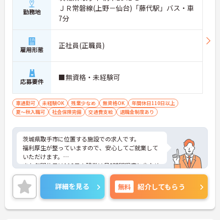
ＪＲ常磐線(上野－仙台)「藤代駅」バス・車
勤務地
7分
正社員(正職員)
雇用形態
■無資格・未経験可
応募要件
車通勤可
未経験OK
残業少なめ
無資格OK
年間休日110日以上
夏～秋入職可
社会保険完備
交通費支給
退職金制度あり
茨城県取手市に位置する施設での求人です。
福利厚生が整っていますので、安心してご就業して
いただけます。
また年間休日は113日！残業は月5時間程度と少なめ
ですので、プライベートとの予定が立てやすいで
す。
詳細を見る
無料
紹介してもらう
ご興味のある方は、お気軽にお問い合わせくださ
い。