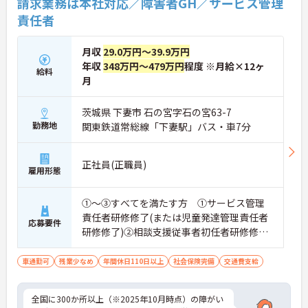
請求業務は本社対応／障害者GH／サービス管理
責任者
月収
29.0万円～39.9万円
年収
348万円～479万円
程度 ※月給×12ヶ
給料
月
茨城県 下妻市 石の宮字石の宮63-7
勤務地
関東鉄道常総線「下妻駅」バス・車7分
正社員(正職員)
雇用形態
①～③すべてを満たす方 ①サービス管理
責任者研修修了(または児童発達管理責任者
応募要件
研修修了)②相談支援従事者初任者研修修了
(または相談支援従事者実務者研修修了)③普
通自動車運転免許(AT限定可)
車通勤可
残業少なめ
年間休日110日以上
社会保険完備
交通費支給
全国に300か所以上（※2025年10月時点）の障がい