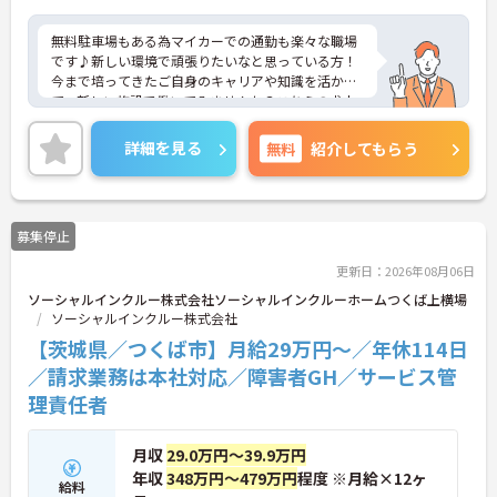
無料駐車場もある為マイカーでの通勤も楽々な職場
です♪新しい環境で頑張りたいなと思っている方！
今まで培ってきたご自身のキャリアや知識を活かし
て、新しい施設で働いてみませんか？こちらの求人
にご興味がございましたら面接のポイントもお伝え
しますので是非ご応募お待ちしております。
詳細を見る
無料
紹介してもらう
募集停止
更新日：2026年08月06日
ソーシャルインクルー株式会社ソーシャルインクルーホームつくば上横場
ソーシャルインクルー株式会社
【茨城県／つくば市】月給29万円～／年休114日
／請求業務は本社対応／障害者GH／サービス管
理責任者
月収
29.0万円～39.9万円
年収
348万円～479万円
程度 ※月給×12ヶ
給料