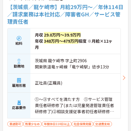
・生活支援員からスタートし、サービス管理責任者
【茨城県／龍ケ崎市】月給29万円～／年休114日
やエリアマネージャーへと続く明確なステップアッ
／請求業務は本社対応／障害者GH／サービス管
プの道筋が用意されています。急成長中の企業であ
理責任者
るためポストも豊富にあり、専門性を高めながらマ
ネジメント職への挑戦も視野に入れていただけま
す。
月収
29.0万円～39.9万円
・年間休日114日、残業月平均10時間程度という就
年収
348万円～479万円
程度 ※月給×12ヶ
業環境に加え、産前産後休暇や育児休暇制度がしっ
給料
かりと整備されています。オンとオフの切り替えを
月
明確にし、心身ともに充実した状態で長くご活躍い
ただけます。
茨城県 龍ケ崎市 字上町2906
・グループホーム一棟あたりの入居者様20名定員を
勤務地
関東鉄道竜ヶ崎線「竜ケ崎駅」徒歩13分
常時2～4名のスタッフで支援、国基準を上回る人員
配置や夜間複数名体制が敷かれているため、業務に
追われることなくご利用者様のペースに合わせたサ
正社員(正職員)
ポートが可能です。施設も専用設計で働きやすく、
雇用形態
ご自身の理想とする福祉を実践できる環境が整って
います。
①～③すべてを満たす方 ①サービス管理
責任者研修修了(または児童発達管理責任者
応募要件
研修修了)②相談支援従事者初任者研修修了
(または相談支援従事者実務者研修修了)③普
通自動車運転免許(AT限定可)
車通勤可
残業少なめ
年間休日110日以上
社会保険完備
交通費支給