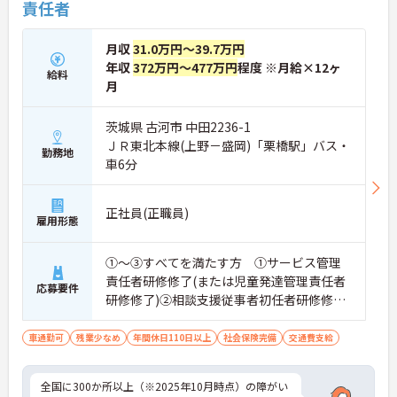
責任者
月収
31.0万円～39.7万円
年収
372万円～477万円
程度 ※月給×12ヶ
給料
月
茨城県 古河市 中田2236-1
ＪＲ東北本線(上野－盛岡)「栗橋駅」バス・
勤務地
車6分
正社員(正職員)
雇用形態
①～③すべてを満たす方 ①サービス管理
責任者研修修了(または児童発達管理責任者
応募要件
研修修了)②相談支援従事者初任者研修修了
(または相談支援従事者実務者研修修了)③普
通自動車運転免許(AT限定可)
車通勤可
残業少なめ
年間休日110日以上
社会保険完備
交通費支給
全国に300か所以上（※2025年10月時点）の障がい