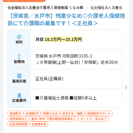
をお持ちの方、安定した法人でキャリアを築きたい
社会福祉法人北養会介護老人保健施設 くるみ館
社会福祉法人北養会
方におすすめです。
【茨城県／水戸市】残業少なめ◎介護老人保健施
★おすすめPOINT★
設にて介護職の募集です！＜正社員＞
・生活支援員からスタートし、サービス管理責任者
やエリアマネージャーへと続く明確なステップアッ
プの道筋が用意されています。急成長中の企業であ
月収
18.3万円～25.3万円
るためポストも豊富にあり、専門性を高めながらマ
給料
ネジメント職への挑戦も視野に入れていただけま
す。
茨城県 水戸市 河和田町3335-1
・年間休日114日、残業月平均10時間程度という就
業環境に加え、産前産後休暇や育児休暇制度がしっ
勤務地
ＪＲ常磐線(上野－仙台)「赤塚駅」徒歩26分
かりと整備されています。オンとオフの切り替えを
明確にし、心身ともに充実した状態で長くご活躍い
ただけます。
正社員(正職員)
雇用形態
・グループホーム一棟あたりの入居者様20名定員を
常時2～4名のスタッフで支援、国基準を上回る人員
配置や夜間複数名体制が敷かれているため、業務に
■介護福祉士資格 ■経験5年以上
追われることなくご利用者様のペースに合わせたサ
応募要件
ポートが可能です。施設も専用設計で働きやすく、
ご自身の理想とする福祉を実践できる環境が整って
車通勤可
未経験OK
残業少なめ
住宅手当・補助
資格取得サポート
います。
研修制度あり
産休･育休･介護休暇取得実績あり
ボーナス・賞与あり
社会保険完備
交通費支給