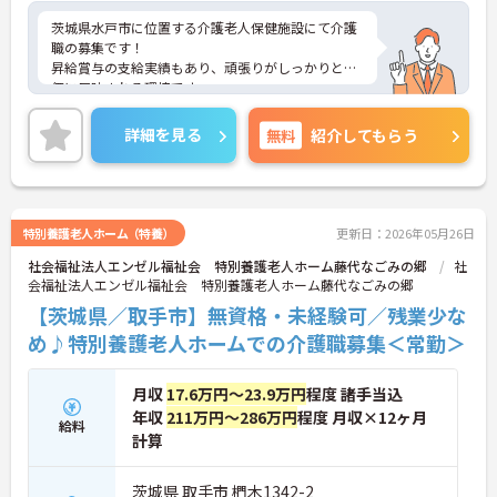
茨城県水戸市に位置する介護老人保健施設にて介護
職の募集です！
昇給賞与の支給実績もあり、頑張りがしっかりと評
価に反映される環境です。
ご興味ある方には、面接対策ポイントなど、さらに
詳細をお話しいたしますのでお気軽にご相談くださ
詳細を見る
無料
紹介してもらう
い！
特別養護老人ホーム（特養）
更新日：2026年05月26日
社会福祉法人エンゼル福祉会 特別養護老人ホーム藤代なごみの郷
社
会福祉法人エンゼル福祉会 特別養護老人ホーム藤代なごみの郷
【茨城県／取手市】無資格・未経験可／残業少な
め♪特別養護老人ホームでの介護職募集＜常勤＞
月収
17.6万円～23.9万円
程度 諸手当込
年収
211万円～286万円
程度 月収×12ヶ月
給料
計算
茨城県 取手市 椚木1342-2