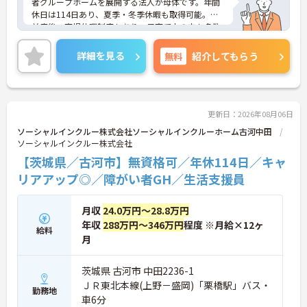
者グループホームを展開する法人が母体です。年間
休日は114日あり、夏季・冬季休暇も取得可能。産
前産後・育児休暇制度もあり、子育て中の方も多数
活躍中で、ワークライフバランスを大切にしながら
働ける環境が整っています。研修制度や外部勉強会
詳細を見る
無料
紹介してもらう
の受講支援もあり、スキルアップもしっかりサポー
ト。将来的には管理者やエリアマネージャーへのキ
ャリアアップも目指せます。20代から60代まで幅広
い年代のスタッフが活躍しており、和やかな雰囲気
の職場です。介護経験を活かしたい方、福祉の資格
更新日：2026年08月06日
をお持ちの方、安定した法人でキャリアを築きたい
ソーシャルインクルー株式会社ソーシャルインクルーホーム古河中田
方におすすめです。
ソーシャルインクルー株式会社
【茨城県／古河市】無資格可／年休114日／キャ
★おすすめPOINT★
・生活支援員からスタートし、サービス管理責任者
リアアップ◎／障がい者GH／生活支援員
やエリアマネージャーへと続く明確なステップアッ
プの道筋が用意されています。急成長中の企業であ
月収
24.0万円～28.8万円
るためポストも豊富にあり、専門性を高めながらマ
ネジメント職への挑戦も視野に入れていただけま
年収
288万円～346万円
程度 ※月給×12ヶ
給料
す。
月
・年間休日114日、残業月平均10時間程度という就
業環境に加え、産前産後休暇や育児休暇制度がしっ
茨城県 古河市 中田2236-1
かりと整備されています。オンとオフの切り替えを
ＪＲ東北本線(上野－盛岡)「栗橋駅」バス・
明確にし、心身ともに充実した状態で長くご活躍い
勤務地
ただけます。
車6分