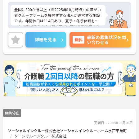
全国に300か所以上（※2025年10月時点）の障がい
者グループホームを展開すする法人が運営する施設
です。年間休日は114日あり、夏季・冬季休暇もし
っかり取得できます。産前産後・育児休暇制度の活
用実績も豊富で、子育て中の方も多数活躍してお
最新の募集状況を問
り、ライフステージに変化があっても安心して長く
詳細を見る
無料
い合わせる
働ける環境です。職場では20代から60代まで幅広い
年代のスタッフがそれぞれの経験を活かして活躍し
ています。一般社員研修や外部勉強会受講支援な
ど、スキルアップを支える制度が整っているため安
心です。また、請求・申請業務は本社専門部署が一
括対応するため、利用者さまへの支援に集中できま
す。キャリアアップを目指したい方、プライベート
と両立しながら専門性を高めたい方におすすめで
す。ご興味のある方は詳細等をお伝えしますので、
お気軽にお問い合わせください。
募集停止
更新日：2026年08月06日
ソーシャルインクルー株式会社ソーシャルインクルーホーム水戸平須町
ソーシャルインクルー株式会社