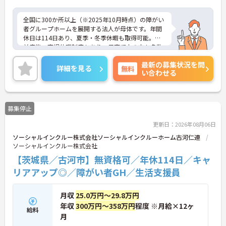
全国に300か所以上（※2025年10月時点）の障がい
者グループホームを展開する法人が母体です。年間
休日は114日あり、夏季・冬季休暇も取得可能。産
前産後・育児休暇制度もあり、子育て中の方も多数
活躍中で、ワークライフバランスを大切にしながら
最新の募集状況を問
働ける環境が整っています。研修制度や外部勉強会
詳細を見る
無料
い合わせる
の受講支援もあり、スキルアップもしっかりサポー
ト。将来的には管理者やエリアマネージャーへのキ
ャリアアップも目指せます。20代から60代まで幅広
い年代のスタッフが活躍しており、和やかな雰囲気
募集停止
の職場です。介護経験を活かしたい方、福祉の資格
をお持ちの方、安定した法人でキャリアを築きたい
更新日：2026年08月06日
方におすすめです。
ソーシャルインクルー株式会社ソーシャルインクルーホーム古河仁連
ソーシャルインクルー株式会社
★おすすめPOINT★
・生活支援員からスタートし、サービス管理責任者
【茨城県／古河市】無資格可／年休114日／キャ
やエリアマネージャーへと続く明確なステップアッ
リアアップ◎／障がい者GH／生活支援員
プの道筋が用意されています。急成長中の企業であ
るためポストも豊富にあり、専門性を高めながらマ
ネジメント職への挑戦も視野に入れていただけま
月収
25.0万円～29.8万円
す。
年収
300万円～358万円
程度 ※月給×12ヶ
給料
・年間休日114日、残業月平均10時間程度という就
月
業環境に加え、産前産後休暇や育児休暇制度がしっ