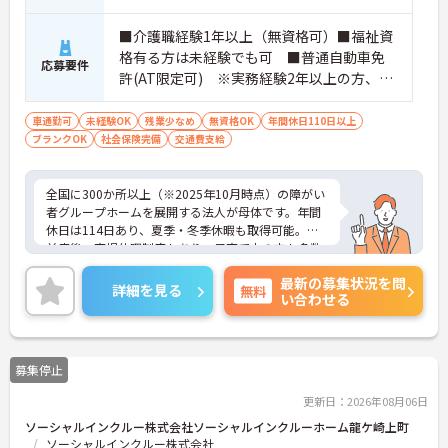
■介護職経験1年以上（無資格可）■福祉資
格有る方は未経験でも可 ■普通自動車免
応募要件
許(AT限定可) ※実務経験2年以上の方、障
がい者福祉に関する経験をお持ちの方大歓
迎
車通勤可
未経験OK
残業少なめ
無資格OK
年間休日110日以上
ブランクOK
社会保険完備
交通費支給
全国に300か所以上（※2025年10月時点）の障がい
者グループホームを展開する法人が母体です。年間
休日は114日あり、夏季・冬季休暇も取得可能。産
前産後・育児休暇制度もあり、子育て中の方も多数
活躍中で、ワークライフバランスを大切にしながら
最新の募集状況を問
働ける環境が整っています。研修制度や外部勉強会
詳細を見る
無料
い合わせる
の受講支援もあり、スキルアップもしっかりサポー
ト。将来的には管理者やエリアマネージャーへのキ
ャリアアップも目指せます。20代から60代まで幅広
い年代のスタッフが活躍しており、和やかな雰囲気
募集停止
の職場です。介護経験を活かしたい方、福祉の資格
をお持ちの方、安定した法人でキャリアを築きたい
更新日：2026年08月06日
方におすすめです。
ソーシャルインクルー株式会社ソーシャルインクルーホーム龍ケ崎上町
ソーシャルインクルー株式会社
★おすすめPOINT★