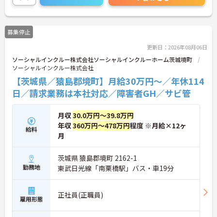
ト。将来的には管理者やエリアマネージャーへのキ
ャリアアップも目指せます。20代から60代まで幅広
い年代のスタッフが活躍しており、和やかな雰囲気
募集停止
の職場です。介護経験を活かしたい方、福祉の資格
をお持ちの方、安定した法人でキャリアを築きたい
更新日：2026年08月06日
方におすすめです。
ソーシャルインクルー株式会社ソーシャルインクルーホーム茨城境町
ソーシャルインクルー株式会社
★おすすめPOINT★
・生活支援員からスタートし、サービス管理責任者
【茨城県／猿島郡境町】月給30万円～／年休114
やエリアマネージャーへと続く明確なステップアッ
日／請求業務は本社対応／障害者GH／サビ管
プの道筋が用意されています。急成長中の企業であ
るためポストも豊富にあり、専門性を高めながらマ
ネジメント職への挑戦も視野に入れていただけま
月収
30.0万円～39.8万円
す。
年収
360万円～478万円
程度 ※月給×12ヶ
給料
・年間休日114日、残業月平均10時間程度という就
月
業環境に加え、産前産後休暇や育児休暇制度がしっ
かりと整備されています。オンとオフの切り替えを
明確にし、心身ともに充実した状態で長くご活躍い
茨城県 猿島郡境町 2162-1
ただけます。
勤務地
東武日光線「南栗橋駅」バス・車19分
・グループホーム一棟あたりの入居者様20名定員を
常時2～4名のスタッフで支援、国基準を上回る人員
配置や夜間複数名体制が敷かれているため、業務に
正社員(正職員)
雇用形態
追われることなくご利用者様のペースに合わせたサ
ポートが可能です。施設も専用設計で働きやすく、
ご自身の理想とする福祉を実践できる環境が整って