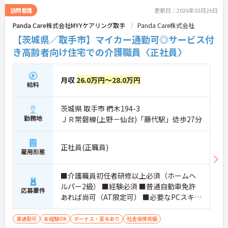
訪問看護
更新日：2026年03月26日
Panda Care株式会社MYYケアリング取手
Panda Care株式会社
【茨城県／取手市】マイカー通勤可◎サービス付
き高齢者向け住宅での介護職員〈正社員〉
月収
26.0万円～28.0万円
給料
茨城県 取手市 椚木194-3
勤務地
ＪＲ常磐線(上野－仙台)「藤代駅」徒歩27分
正社員(正職員)
雇用形態
■介護職員初任者研修以上必須（ホームヘ
ルパー2級） ■経験必須 ■普通自動車免許
応募要件
あれば尚可（AT限定可） ■必要なPCスキ
ル：タブレット操作、簡単なPC入力操作
（ワード・エクセルなど）
車通勤可
未経験OK
ボーナス・賞与あり
社会保険完備