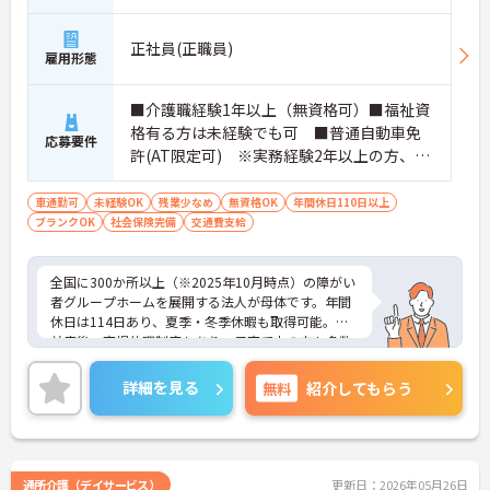
・グループホーム一棟あたりの入居者様20名定員を
常時2～4名のスタッフで支援、国基準を上回る人員
配置や夜間複数名体制が敷かれているため、業務に
正社員(正職員)
雇用形態
追われることなくご利用者様のペースに合わせたサ
ポートが可能です。施設も専用設計で働きやすく、
ご自身の理想とする福祉を実践できる環境が整って
■介護職経験1年以上（無資格可）■福祉資
います。
格有る方は未経験でも可 ■普通自動車免
応募要件
許(AT限定可) ※実務経験2年以上の方、障
がい者福祉に関する経験をお持ちの方大歓
迎
車通勤可
未経験OK
残業少なめ
無資格OK
年間休日110日以上
ブランクOK
社会保険完備
交通費支給
全国に300か所以上（※2025年10月時点）の障がい
者グループホームを展開する法人が母体です。年間
休日は114日あり、夏季・冬季休暇も取得可能。産
前産後・育児休暇制度もあり、子育て中の方も多数
活躍中で、ワークライフバランスを大切にしながら
働ける環境が整っています。研修制度や外部勉強会
詳細を見る
無料
紹介してもらう
の受講支援もあり、スキルアップもしっかりサポー
ト。将来的には管理者やエリアマネージャーへのキ
ャリアアップも目指せます。20代から60代まで幅広
い年代のスタッフが活躍しており、和やかな雰囲気
の職場です。介護経験を活かしたい方、福祉の資格
通所介護（デイサービス）
更新日：2026年05月26日