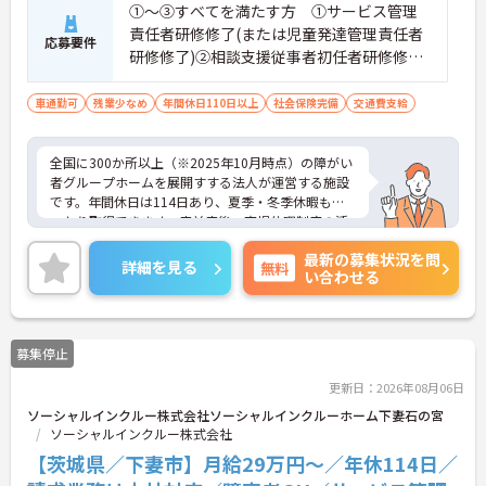
①～③すべてを満たす方 ①サービス管理
います。
責任者研修修了(または児童発達管理責任者
応募要件
研修修了)②相談支援従事者初任者研修修了
(または相談支援従事者実務者研修修了)③普
通自動車運転免許(AT限定可)
車通勤可
残業少なめ
年間休日110日以上
社会保険完備
交通費支給
全国に300か所以上（※2025年10月時点）の障がい
者グループホームを展開すする法人が運営する施設
です。年間休日は114日あり、夏季・冬季休暇もし
っかり取得できます。産前産後・育児休暇制度の活
用実績も豊富で、子育て中の方も多数活躍してお
最新の募集状況を問
り、ライフステージに変化があっても安心して長く
詳細を見る
無料
い合わせる
働ける環境です。職場では20代から60代まで幅広い
年代のスタッフがそれぞれの経験を活かして活躍し
ています。一般社員研修や外部勉強会受講支援な
ど、スキルアップを支える制度が整っているため安
募集停止
心です。また、請求・申請業務は本社専門部署が一
括対応するため、利用者さまへの支援に集中できま
更新日：2026年08月06日
す。キャリアアップを目指したい方、プライベート
ソーシャルインクルー株式会社ソーシャルインクルーホーム下妻石の宮
と両立しながら専門性を高めたい方におすすめで
ソーシャルインクルー株式会社
す。ご興味のある方は詳細等をお伝えしますので、
お気軽にお問い合わせください。
【茨城県／下妻市】月給29万円～／年休114日／