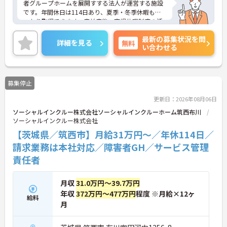
者グループホームを展開すする法人が運営する施設
です。年間休日は114日あり、夏季・冬季休暇もし
っかり取得できます。産前産後・育児休暇制度の活
用実績も豊富で、子育て中の方も多数活躍してお
最新の募集状況を問
り、ライフステージに変化があっても安心して長く
詳細を見る
無料
い合わせる
働ける環境です。職場では20代から60代まで幅広い
年代のスタッフがそれぞれの経験を活かして活躍し
ています。一般社員研修や外部勉強会受講支援な
ど、スキルアップを支える制度が整っているため安
募集停止
心です。また、請求・申請業務は本社専門部署が一
括対応するため、利用者さまへの支援に集中できま
更新日：2026年08月06日
す。キャリアアップを目指したい方、プライベート
ソーシャルインクルー株式会社ソーシャルインクルーホーム筑西布川
と両立しながら専門性を高めたい方におすすめで
ソーシャルインクルー株式会社
す。ご興味のある方は詳細等をお伝えしますので、
お気軽にお問い合わせください。
【茨城県／筑西市】月給31万円～／年休114日／
請求業務は本社対応／障害者GH／サービス管理
責任者
月収
31.0万円～39.7万円
年収
372万円～477万円
程度 ※月給×12ヶ
給料
月