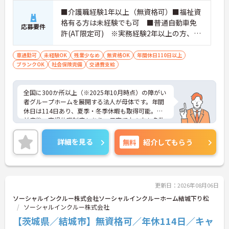
■介護職経験1年以上（無資格可）■福祉資
格有る方は未経験でも可 ■普通自動車免
応募要件
許(AT限定可) ※実務経験2年以上の方、障
がい者福祉に関する経験をお持ちの方大歓
迎
車通勤可
未経験OK
残業少なめ
無資格OK
年間休日110日以上
ブランクOK
社会保険完備
交通費支給
全国に300か所以上（※2025年10月時点）の障がい
者グループホームを展開する法人が母体です。年間
休日は114日あり、夏季・冬季休暇も取得可能。産
前産後・育児休暇制度もあり、子育て中の方も多数
活躍中で、ワークライフバランスを大切にしながら
働ける環境が整っています。研修制度や外部勉強会
詳細を見る
無料
紹介してもらう
の受講支援もあり、スキルアップもしっかりサポー
ト。将来的には管理者やエリアマネージャーへのキ
ャリアアップも目指せます。20代から60代まで幅広
い年代のスタッフが活躍しており、和やかな雰囲気
の職場です。介護経験を活かしたい方、福祉の資格
更新日：2026年08月06日
をお持ちの方、安定した法人でキャリアを築きたい
ソーシャルインクルー株式会社ソーシャルインクルーホーム結城下り松
方におすすめです。
ソーシャルインクルー株式会社
【茨城県／結城市】無資格可／年休114日／キャ
★おすすめPOINT★