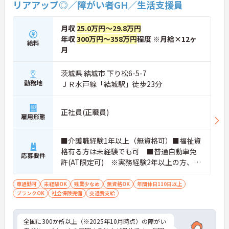
・生活支援員からスタートし、サービス管理責任者
リアアップ◎／障がい者GH／生活支援員
やエリアマネージャーへと続く明確なステップアッ
プの道筋が用意されています。急成長中の企業であ
月収
25.0万円～29.8万円
るためポストも豊富にあり、専門性を高めながらマ
ネジメント職への挑戦も視野に入れていただけま
年収
300万円～358万円
程度 ※月給×12ヶ
給料
す。
月
・年間休日114日、残業月平均10時間程度という就
業環境に加え、産前産後休暇や育児休暇制度がしっ
茨城県 結城市 下り松6-5-7
かりと整備されています。オンとオフの切り替えを
勤務地
ＪＲ水戸線「結城駅」徒歩23分
明確にし、心身ともに充実した状態で長くご活躍い
ただけます。
・グループホーム一棟あたりの入居者様20名定員を
正社員(正職員)
常時2～4名のスタッフで支援、国基準を上回る人員
雇用形態
配置や夜間複数名体制が敷かれているため、業務に
追われることなくご利用者様のペースに合わせたサ
ポートが可能です。施設も専用設計で働きやすく、
■介護職経験1年以上（無資格可）■福祉資
ご自身の理想とする福祉を実践できる環境が整って
格有る方は未経験でも可 ■普通自動車免
応募要件
います。
許(AT限定可) ※実務経験2年以上の方、障
がい者福祉に関する経験をお持ちの方大歓
迎
車通勤可
未経験OK
残業少なめ
無資格OK
年間休日110日以上
ブランクOK
社会保険完備
交通費支給
全国に300か所以上（※2025年10月時点）の障がい