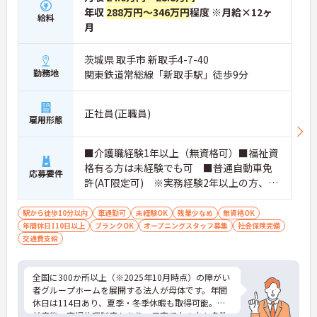
年収
288万円～346万円
程度 ※月給×12ヶ
給料
月
茨城県 取手市 新取手4-7-40
勤務地
関東鉄道常総線「新取手駅」徒歩9分
正社員(正職員)
雇用形態
■介護職経験1年以上（無資格可）■福祉資
格有る方は未経験でも可 ■普通自動車免
応募要件
許(AT限定可) ※実務経験2年以上の方、障
がい者福祉に関する経験をお持ちの方大歓
迎
駅から徒歩10分以内
車通勤可
未経験OK
残業少なめ
無資格OK
年間休日110日以上
ブランクOK
オープニングスタッフ募集
社会保険完備
交通費支給
全国に300か所以上（※2025年10月時点）の障がい
者グループホームを展開する法人が母体です。年間
休日は114日あり、夏季・冬季休暇も取得可能。産
前産後・育児休暇制度もあり、子育て中の方も多数