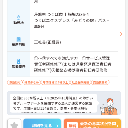
月
茨城県 つくば市 上横場2336-4
つくばエクスプレス「みどりの駅」バス・
勤務地
車8分
正社員(正職員)
雇用形態
①～③すべてを満たす方 ①サービス管理
責任者研修修了(または児童発達管理責任者
応募要件
研修修了)②相談支援従事者初任者研修修了
(または相談支援従事者実務者研修修了)③普
通自動車運転免許(AT限定可)
車通勤可
残業少なめ
年間休日110日以上
社会保険完備
交通費支給
全国に300か所以上（※2025年10月時点）の障がい
者グループホームを展開すする法人が運営する施設
です。年間休日は114日あり、夏季・冬季休暇もし
っかり取得できます。産前産後・育児休暇制度の活
用実績も豊富で、子育て中の方も多数活躍してお
最新の募集状況を問
り、ライフステージに変化があっても安心して長く
詳細を見る
無料