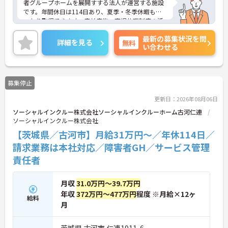
者グループホームを展開すする法人が運営する施設
です。年間休日は114日あり、夏季・冬季休暇もし
っかり取得できます。産前産後・育児休暇制度の活
用実績も豊富で、子育て中の方も多数活躍してお
最新の募集状況を問
り、ライフステージに変化があっても安心して長く
詳細を見る
無料
い合わせる
働ける環境です。職場では20代から60代まで幅広い
年代のスタッフがそれぞれの経験を活かして活躍し
ています。一般社員研修や外部勉強会受講支援な
ど、スキルアップを支える制度が整っているため安
募集停止
心です。また、請求・申請業務は本社専門部署が一
括対応するため、利用者さまへの支援に集中できま
更新日：2026年08月06日
す。キャリアアップを目指したい方、プライベート
ソーシャルインクルー株式会社ソーシャルインクルーホーム古河仁連
と両立しながら専門性を高めたい方におすすめで
ソーシャルインクルー株式会社
す。ご興味のある方は詳細等をお伝えしますので、
お気軽にお問い合わせください。
【茨城県／古河市】月給31万円～／年休114日／
請求業務は本社対応／障害者GH／サービス管理
責任者
月収
31.0万円～39.7万円
年収
372万円～477万円
程度 ※月給×12ヶ
給料
月
茨城県 古河市 仁連1911-6