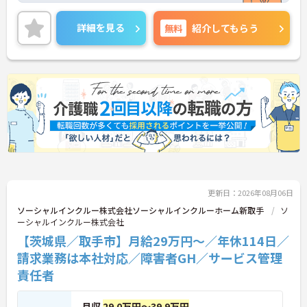
活躍中で、ワークライフバランスを大切にしながら
働ける環境が整っています。研修制度や外部勉強会
詳細を見る
無料
紹介してもらう
の受講支援もあり、スキルアップもしっかりサポー
ト。将来的には管理者やエリアマネージャーへのキ
ャリアアップも目指せます。20代から60代まで幅広
い年代のスタッフが活躍しており、和やかな雰囲気
の職場です。介護経験を活かしたい方、福祉の資格
をお持ちの方、安定した法人でキャリアを築きたい
方におすすめです。
★おすすめPOINT★
・生活支援員からスタートし、サービス管理責任者
やエリアマネージャーへと続く明確なステップアッ
プの道筋が用意されています。急成長中の企業であ
るためポストも豊富にあり、専門性を高めながらマ
更新日：2026年08月06日
ネジメント職への挑戦も視野に入れていただけま
す。
ソーシャルインクルー株式会社ソーシャルインクルーホーム新取手
ソ
・年間休日114日、残業月平均10時間程度という就
ーシャルインクルー株式会社
業環境に加え、産前産後休暇や育児休暇制度がしっ
【茨城県／取手市】月給29万円～／年休114日／
かりと整備されています。オンとオフの切り替えを
請求業務は本社対応／障害者GH／サービス管理
明確にし、心身ともに充実した状態で長くご活躍い
ただけます。
責任者
・グループホーム一棟あたりの入居者様20名定員を
常時2～4名のスタッフで支援、国基準を上回る人員
月収
29.0万円～39.9万円
配置や夜間複数名体制が敷かれているため、業務に