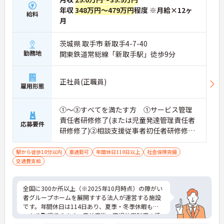
追われることなくご利用者様のペースに合わせたサ
年収
348万円～479万円
程度 ※月給×12ヶ
給料
ポートが可能です。施設も専用設計で働きやすく、
月
ご自身の理想とする福祉を実践できる環境が整って
います。
茨城県 取手市 新取手4-7-40
勤務地
関東鉄道常総線「新取手駅」徒歩9分
正社員(正職員)
雇用形態
①～③すべてを満たす方 ①サービス管理
責任者研修修了(または児童発達管理責任者
応募要件
研修修了)②相談支援従事者初任者研修修了
(または相談支援従事者実務者研修修了)③普
通自動車運転免許(AT限定可)
駅から徒歩10分以内
車通勤可
年間休日110日以上
社会保険完備
交通費支給
全国に300か所以上（※2025年10月時点）の障がい
者グループホームを展開すする法人が運営する施設
です。年間休日は114日あり、夏季・冬季休暇もし
っかり取得できます。産前産後・育児休暇制度の活