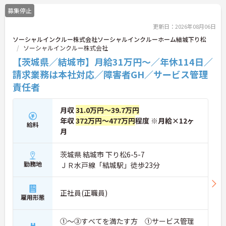
ど、スキルアップを支える制度が整っているため安
募集停止
心です。また、請求・申請業務は本社専門部署が一
括対応するため、利用者さまへの支援に集中できま
更新日：2026年08月06日
す。キャリアアップを目指したい方、プライベート
ソーシャルインクルー株式会社ソーシャルインクルーホーム結城下り松
と両立しながら専門性を高めたい方におすすめで
ソーシャルインクルー株式会社
す。ご興味のある方は詳細等をお伝えしますので、
お気軽にお問い合わせください。
【茨城県／結城市】月給31万円～／年休114日／
請求業務は本社対応／障害者GH／サービス管理
責任者
月収
31.0万円～39.7万円
年収
372万円～477万円
程度 ※月給×12ヶ
給料
月
茨城県 結城市 下り松6-5-7
勤務地
ＪＲ水戸線「結城駅」徒歩23分
正社員(正職員)
雇用形態
①～③すべてを満たす方 ①サービス管理