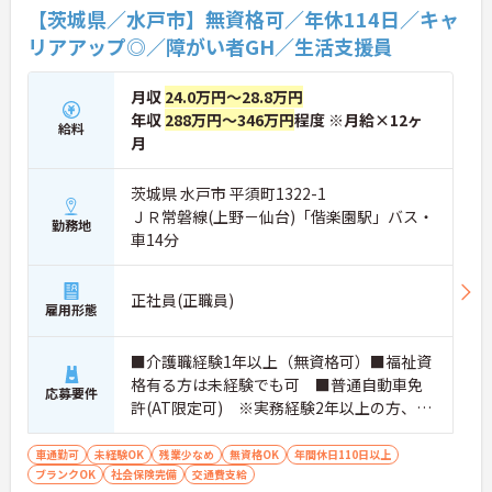
【茨城県／水戸市】無資格可／年休114日／キャ
リアアップ◎／障がい者GH／生活支援員
月収
24.0万円～28.8万円
年収
288万円～346万円
程度 ※月給×12ヶ
給料
月
茨城県 水戸市 平須町1322-1
ＪＲ常磐線(上野－仙台)「偕楽園駅」バス・
勤務地
車14分
正社員(正職員)
雇用形態
■介護職経験1年以上（無資格可）■福祉資
格有る方は未経験でも可 ■普通自動車免
応募要件
許(AT限定可) ※実務経験2年以上の方、障
がい者福祉に関する経験をお持ちの方大歓
迎
車通勤可
未経験OK
残業少なめ
無資格OK
年間休日110日以上
ブランクOK
社会保険完備
交通費支給