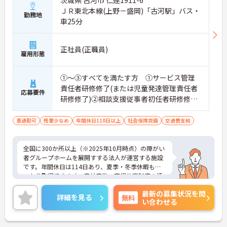
ＪＲ東北本線(上野－盛岡)「古河駅」バス・
勤務地
車25分
正社員(正職員)
雇用形態
①～③すべてを満たす方 ①サービス管理
責任者研修修了(または児童発達管理責任者
応募要件
研修修了)②相談支援従事者初任者研修修了
(または相談支援従事者実務者研修修了)③普
通自動車運転免許(AT限定可)
車通勤可
残業少なめ
年間休日110日以上
社会保険完備
交通費支給
全国に300か所以上（※2025年10月時点）の障がい
者グループホームを展開すする法人が運営する施設
です。年間休日は114日あり、夏季・冬季休暇もし
っかり取得できます。産前産後・育児休暇制度の活
用実績も豊富で、子育て中の方も多数活躍してお
最新の募集状況を問
り、ライフステージに変化があっても安心して長く
詳細を見る
無料
い合わせる
働ける環境です。職場では20代から60代まで幅広い
年代のスタッフがそれぞれの経験を活かして活躍し
ています。一般社員研修や外部勉強会受講支援な