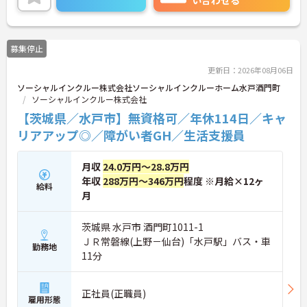
い合わせる
働ける環境です。職場では20代から60代まで幅広い
年代のスタッフがそれぞれの経験を活かして活躍し
ています。一般社員研修や外部勉強会受講支援な
ど、スキルアップを支える制度が整っているため安
募集停止
心です。また、請求・申請業務は本社専門部署が一
括対応するため、利用者さまへの支援に集中できま
更新日：2026年08月06日
す。キャリアアップを目指したい方、プライベート
ソーシャルインクルー株式会社ソーシャルインクルーホーム水戸酒門町
と両立しながら専門性を高めたい方におすすめで
ソーシャルインクルー株式会社
す。ご興味のある方は詳細等をお伝えしますので、
お気軽にお問い合わせください。
【茨城県／水戸市】無資格可／年休114日／キャ
リアアップ◎／障がい者GH／生活支援員
月収
24.0万円～28.8万円
年収
288万円～346万円
程度 ※月給×12ヶ
給料
月
茨城県 水戸市 酒門町1011-1
ＪＲ常磐線(上野－仙台)「水戸駅」バス・車
勤務地
11分
正社員(正職員)
雇用形態