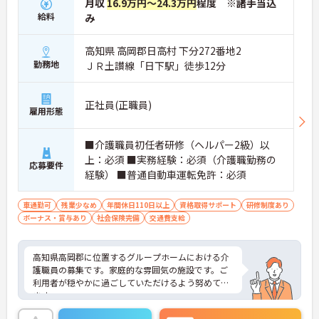
月収
16.9万円～24.3万円
程度 ※諸手当込
給料
み
高知県 高岡郡日高村 下分272番地2
勤務地
ＪＲ土讃線「日下駅」徒歩12分
正社員(正職員)
雇用形態
■介護職員初任者研修（ヘルパー2級）以
上：必須 ■実務経験：必須（介護職勤務の
応募要件
経験） ■普通自動車運転免許：必須
車通勤可
残業少なめ
年間休日110日以上
資格取得サポート
研修制度あり
ボーナス・賞与あり
社会保険完備
交通費支給
高知県高岡郡に位置するグループホームにおける介
護職員の募集です。家庭的な雰囲気の施設です。ご
利用者が穏やかに過ごしていただけるよう努めてい
ます。
年間休日は110日もあり、プライベートを大切にし