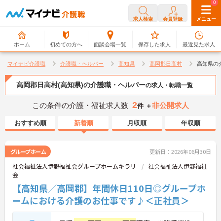
0
0
求人検索
会員登録
メニュー
ホーム
初めての方へ
面談会場一覧
保存した求人
最近見た求人
マイナビ介護職
介護職・ヘルパー
高知県
高岡郡日高村
高知県の
高岡郡日高村(高知県)の介護職・ヘルパー
の求人・転職一覧
2
この条件の介護・福祉求人数
非公開求人
件 ＋
おすすめ順
新着順
月収順
年収順
グループホーム
更新日：2026年06月30日
社会福祉法人伊野福祉会グループホームキラリ
社会福祉法人伊野福祉
会
【高知県／高岡郡】年間休日110日◎グループホ
ームにおける介護のお仕事です♪＜正社員＞