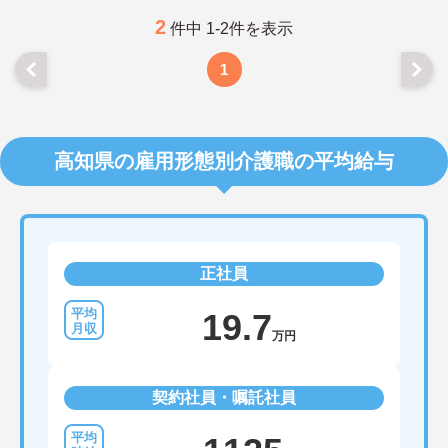
ご興味のある方には、面接対策ポイントなど、さら
に詳細をお話しいたしますのでお気軽にご相談くだ
2
件中 1-2件を表示
さい！
1
高知県の雇用形態別介護職の平均給与
正社員
19.7
万円
契約社員・嘱託社員