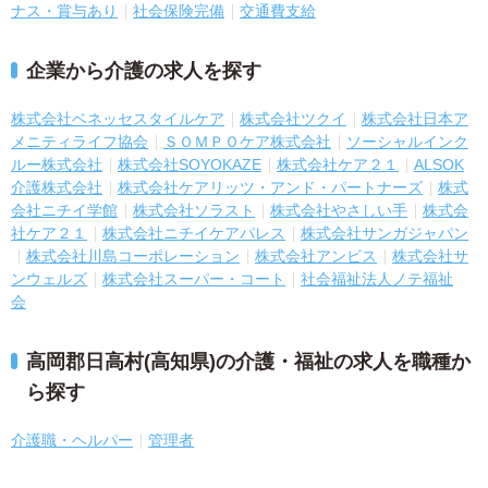
ナス・賞与あり
社会保険完備
交通費支給
企業から介護の求人を探す
株式会社ベネッセスタイルケア
株式会社ツクイ
株式会社日本ア
メニティライフ協会
ＳＯＭＰＯケア株式会社
ソーシャルインク
ルー株式会社
株式会社SOYOKAZE
株式会社ケア２１
ALSOK
介護株式会社
株式会社ケアリッツ・アンド・パートナーズ
株式
会社ニチイ学館
株式会社ソラスト
株式会社やさしい手
株式会
社ケア２１
株式会社ニチイケアパレス
株式会社サンガジャパン
株式会社川島コーポレーション
株式会社アンビス
株式会社サ
ンウェルズ
株式会社スーパー・コート
社会福祉法人ノテ福祉
会
高岡郡日高村(高知県)の介護・福祉の求人を職種か
ら探す
介護職・ヘルパー
管理者