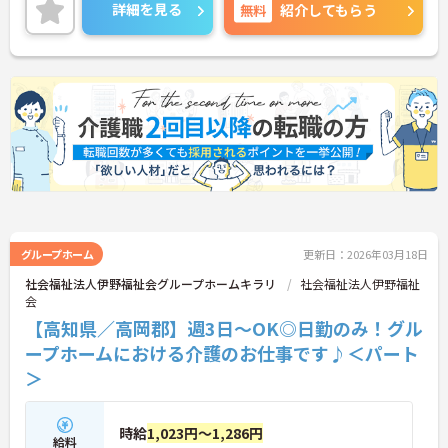
ながらご勤務いただけます。ご利用者一人ひとりに
詳細を見る
無料
紹介してもらう
寄り添って、その方に合わせた介護サービスの提供
を行っていただける方を募集しています。
ご興味のある方には、面接対策ポイントなど、さら
に詳細をご案内しますのでお気軽にご相談くださ
い！
グループホーム
更新日：2026年03月18日
社会福祉法人伊野福祉会グループホームキラリ
社会福祉法人伊野福祉
会
【高知県／高岡郡】週3日～OK◎日勤のみ！グル
ープホームにおける介護のお仕事です♪＜パート
＞
時給
1,023円～1,286円
給料