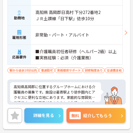
高知県 高岡郡日高村 下分272番地2
勤務地
ＪＲ土讃線「日下駅」徒歩10分
非常勤・パート・アルバイト
雇用形態
■介護職員初任者研修（ヘルパー2級）以上
応募要件
■実務経験：必須（介護業務）
駅から徒歩10分以内
車通勤可
資格取得サポート
研修制度あり
交通費支給
高知県高岡郡に位置するグループホームにおける介
護職員の募集です。施設は最寄駅より徒歩圏内とア
クセスに便利な立地にあります。家庭的な雰囲気の
施設です。ご利用者がその方らしく生活いただける
ようサポートしています。
残業は基本ないので、ワークライフバランスを保ち
詳細を見る
無料
紹介してもらう
ながらご勤務いただけます。また、勤務日数は相談
可能なので、無理なくプライベートを大切にしなが
らご勤務いただけます。