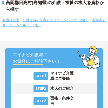
高岡郡日高村(高知県)の介護・福祉の求人を資格か
ら探す
介護福祉士
介護職員初任者研修（ホームヘルパー2級）
実務者研
修（ホームヘルパー1級）
マイナビ介護職に
お気軽にご相談
下さい！
マイナビ介護
1
STEP
職にご登録
2
求人のご紹介
STEP
面接・条件交
3
STEP
渉