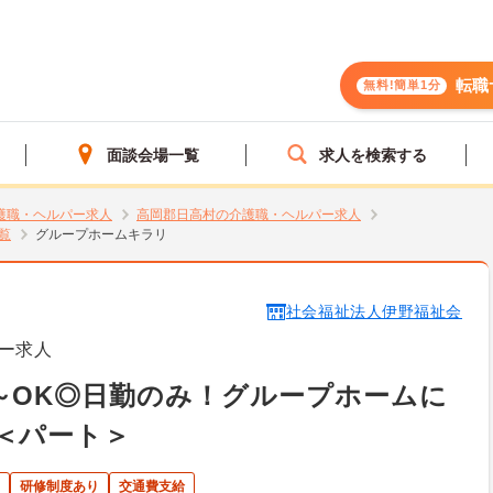
転職
無料!簡単1分
面談会場一覧
求人を検索する
護職・ヘルパー求人
高岡郡日高村の介護職・ヘルパー求人
覧
グループホームキラリ
社会福祉法人伊野福祉会
ー求人
～OK◎日勤のみ！グループホームに
＜パート＞
研修制度あり
交通費支給