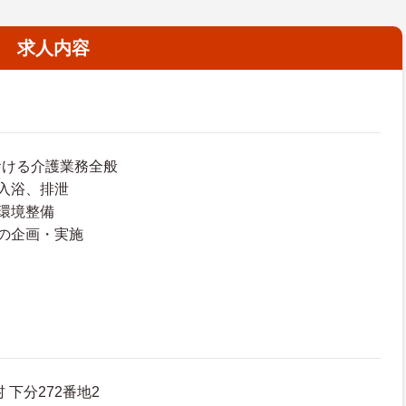
求人内容
おける介護業務全般
入浴、排泄
環境整備
の企画・実施
 下分272番地2