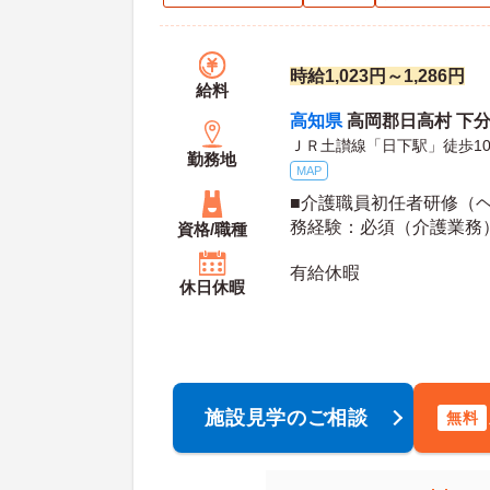
時給1,023円～1,286円
給料
高知県
高岡郡日高村 下分
ＪＲ土讃線「日下駅」徒歩1
勤務地
MAP
■介護職員初任者研修（ヘ
務経験：必須（介護業務
資格/職種
有給休暇
休日休暇
施設見学のご相談
無料