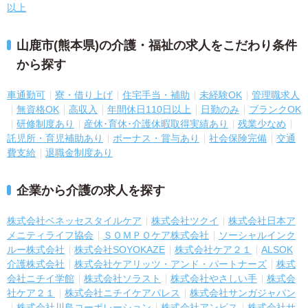
以上
山鹿市(熊本県)の介護・福祉の求人をこだわり条件
から探す
車通勤可
寮・借り上げ
住宅手当・補助
未経験OK
管理職求人
無資格OK
高収入
年間休日110日以上
日勤のみ
ブランクOK
研修制度あり
産休･育休･介護休暇取得実績あり
残業少なめ
託児所・育児補助あり
ボーナス・賞与あり
社会保険完備
交通
費支給
退職金制度あり
企業から介護の求人を探す
株式会社ベネッセスタイルケア
株式会社ツクイ
株式会社日本ア
メニティライフ協会
ＳＯＭＰＯケア株式会社
ソーシャルインク
ルー株式会社
株式会社SOYOKAZE
株式会社ケア２１
ALSOK
介護株式会社
株式会社ケアリッツ・アンド・パートナーズ
株式
会社ニチイ学館
株式会社ソラスト
株式会社やさしい手
株式会
社ケア２１
株式会社ニチイケアパレス
株式会社サンガジャパン
株式会社川島コーポレーション
株式会社アンビス
株式会社サ