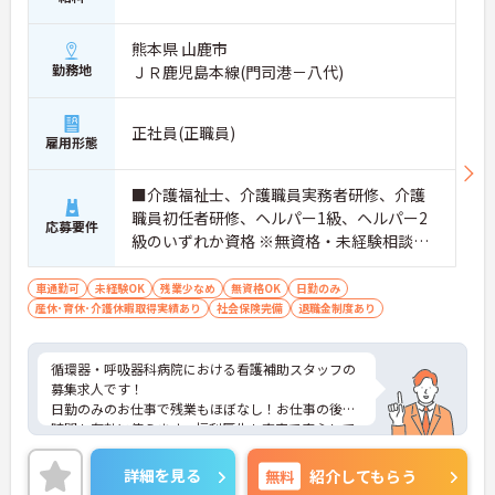
熊本県 山鹿市
勤務地
ＪＲ鹿児島本線(門司港－八代)
正社員(正職員)
雇用形態
■介護福祉士、介護職員実務者研修、介護
職員初任者研修、ヘルパー1級、ヘルパー2
応募要件
級のいずれか資格 ※無資格・未経験相談可
能
車通勤可
未経験OK
残業少なめ
無資格OK
日勤のみ
産休･育休･介護休暇取得実績あり
社会保険完備
退職金制度あり
循環器・呼吸器科病院における看護補助スタッフの
募集求人です！
日勤のみのお仕事で残業もほぼなし！お仕事の後の
時間も有効に使えます。福利厚生も充実で安心して
長期就業が可能な環境です。
ご興味ある方には、面接のポイントなど、さらに詳
詳細を見る
無料
紹介してもらう
細をお話致しますのでお気軽にご相談ください。