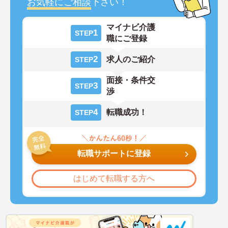
お気軽にご相談
下さい！
マイナビ介護
1
STEP
職にご登録
2
求人のご紹介
STEP
面接・条件交
3
STEP
渉
4
転職成功！
STEP
転職サポートに登録
はじめて転職する方へ