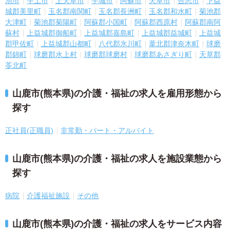
池市
宇土市
上天草市
宇城市
阿蘇市
天草市
合志市
下益
城郡美里町
玉名郡南関町
玉名郡長洲町
玉名郡和水町
菊池郡
大津町
菊池郡菊陽町
阿蘇郡小国町
阿蘇郡西原村
阿蘇郡南阿
蘇村
上益城郡御船町
上益城郡嘉島町
上益城郡益城町
上益城
郡甲佐町
上益城郡山都町
八代郡氷川町
葦北郡津奈木町
球磨
郡錦町
球磨郡水上村
球磨郡球磨村
球磨郡あさぎり町
天草郡
苓北町
山鹿市(熊本県)の介護・福祉の求人を雇用形態から
探す
正社員(正職員)
非常勤・パート・アルバイト
山鹿市(熊本県)の介護・福祉の求人を施設業態から
探す
病院
介護福祉施設
その他
山鹿市(熊本県)の介護・福祉の求人をサービス内容