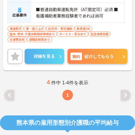
■普通自動車運転免許（AT限定可）必須 ■
応募要件
看護補助者業務経験者であれば尚可
車通勤可
寮・借り上げ
託児所・育児補助
無資格OK
産休･育休･介護休暇取得実績あり
ボーナス・賞与あり
社会保険完備
交通費支給
退職金制度あり
詳細を見る
無料
紹介してもらう
4
件中 1-4件を表示
1
熊本県の雇用形態別介護職の平均給与