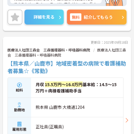
できるため、ライフステージに変化があっても長く
お勤めいただける環境です。
ご興味ある方には、面接対策ポイントなど、さらに
詳細を見る
無料
紹介してもらう
詳細をお話しいたしますのでお気軽にご相談くださ
い！
更新日：2025年09月18日
医療法人社団三森会 三森循環器科・呼吸器科病院
医療法人社団三森
会 三森循環器科・呼吸器科病院
【熊本県／山鹿市】地域密着型の病院で看護補助
者募集☆《常勤》
月収
15.5万円～16.0万円
基本給：14.5～15
給料
万円＋病棟看護補助手当
熊本県 山鹿市 大橋通1204
勤務地
正社員(正職員)
雇用形態