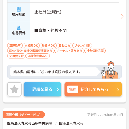
正社員(正職員)
雇用形態
■資格・経験不問
応募要件
車通勤可
未経験OK
無資格OK
日勤のみ
ブランクOK
産休･育休･介護休暇取得実績あり
ボーナス・賞与あり
社会保険完備
交通費支給
退職金制度あり
熊本県山鹿市にございます病院の求人です。
詳細を見る
無料
紹介してもらう
通所介護（デイサービス）
更新日：2026年05月26日
医療法人春水会山鹿中央病院
医療法人春水会