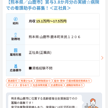
【熊本県／山鹿市】賞与3.8か月分の実績☆病院
での看護助手の募集！＜正社員＞
月収
15.1万円～17.5万円
給料
熊本県 山鹿市 鹿本町来民１２０６
勤務地
正社員(正職員)
雇用形態
■資格経験不問
応募要件
車通勤可
残業少なめ
研修制度あり
産休･育休･介護休暇取得実績あり
ボーナス・賞与あり
社会保険完備
交通費支給
退職金制度あり
熊本県山鹿市に位置する高齢者複合支援施設での介
護職の募集です！
育児休業取得実績もあり、復帰後には託児所利用も