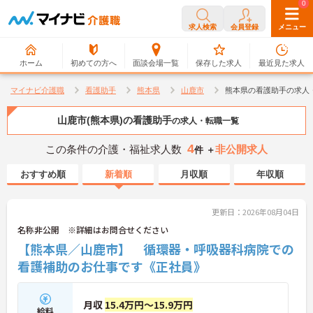
0
0
求人検索
会員登録
メニュー
ホーム
初めての方へ
面談会場一覧
保存した求人
最近見た求人
マイナビ介護職
看護助手
熊本県
山鹿市
熊本県の看護助手の求人
山鹿市(熊本県)の看護助手
の求人・転職一覧
4
この条件の介護・福祉求人数
非公開求人
件 ＋
おすすめ順
新着順
月収順
年収順
更新日：2026年08月04日
名称非公開 ※詳細はお問合せください
【熊本県／山鹿市】 循環器・呼吸器科病院での
看護補助のお仕事です《正社員》
月収
15.4万円～15.9万円
給料