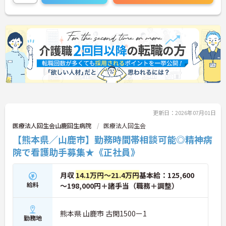
更新日：2026年07月01日
医療法人回生会山鹿回生病院
医療法人回生会
【熊本県／山鹿市】勤務時間帯相談可能◎精神病
院で看護助手募集★《正社員》
月収
14.1万円～21.4万円
基本給：125,600
給料
～198,000円＋諸手当（職務＋調整）
熊本県 山鹿市 古閑1500ー1
勤務地