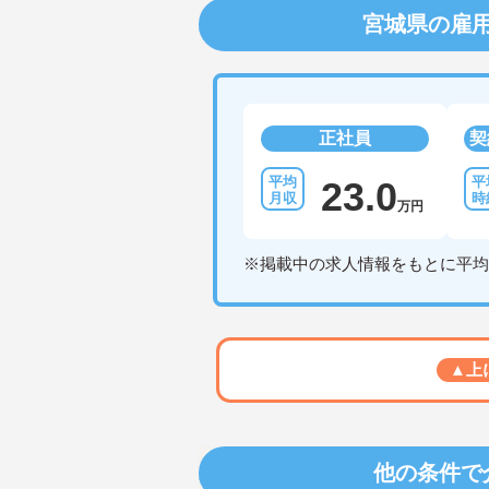
宮城県の雇
正社員
契
23.0
万円
※掲載中の求人情報をもとに平均
▲上
他の条件で