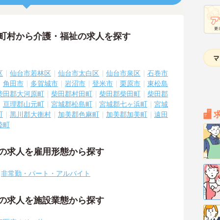
区町村から介護・福祉の求人を探す
区
仙台市若林区
仙台市太白区
仙台市泉区
石巻市
角田市
多賀城市
岩沼市
登米市
栗原市
東松島
柴田郡大河原町
柴田郡村田町
柴田郡柴田町
柴田郡
亘理郡山元町
宮城郡松島町
宮城郡七ヶ浜町
宮城
町
黒川郡大衡村
加美郡色麻町
加美郡加美町
遠田
陸町
祉の求人を雇用形態から探す
非常勤・パート・アルバイト
祉の求人を施設業態から探す