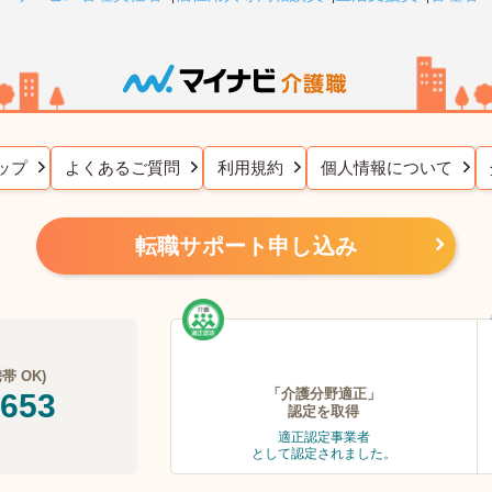
ップ
よくあるご質問
利用規約
個人情報について
転職サポート申し込み
 OK)
「介護分野適正」
-653
認定を取得
適正認定事業者
として認定されました。