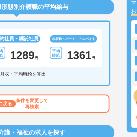
マ
用形態別介護職の平均給与
お
約社員・嘱託社員
非常勤・パート・アルバイト
1289
1361
円
円
月収・平均時給を算出
条件を変更して
に戻る
再検索
介護・福祉の求人を探す