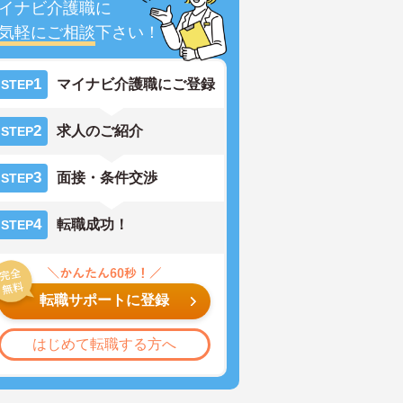
イナビ介護職に
気軽にご相談
下さい！
1
マイナビ介護職にご登録
STEP
2
求人のご紹介
STEP
3
面接・条件交渉
STEP
4
転職成功！
STEP
転職サポートに登録
はじめて転職する方へ