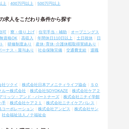
以上
400万円以上
500万円以上
祉の求人をこだわり条件から探す
勤可
寮・借り上げ
住宅手当・補助
オープニングス
無資格OK
高収入
年間休日110日以上
土日祝休
日
ト
研修制度あり
産休･育休･介護休暇取得実績あり
ボーナス・賞与あり
社会保険完備
交通費支給
退職
会社ツクイ
株式会社日本アメニティライフ協会
ＳＯ
クルー株式会社
株式会社SOYOKAZE
株式会社ケア２
アリッツ・アンド・パートナーズ
株式会社ニチイ学館
い手
株式会社ケア２１
株式会社ニチイケアパレス
島コーポレーション
株式会社アンビス
株式会社サン
社会福祉法人ノテ福祉会