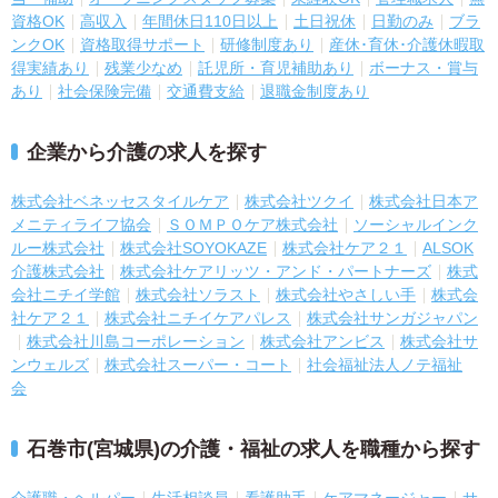
資格OK
高収入
年間休日110日以上
土日祝休
日勤のみ
ブラ
ンクOK
資格取得サポート
研修制度あり
産休･育休･介護休暇取
得実績あり
残業少なめ
託児所・育児補助あり
ボーナス・賞与
あり
社会保険完備
交通費支給
退職金制度あり
企業から介護の求人を探す
株式会社ベネッセスタイルケア
株式会社ツクイ
株式会社日本ア
メニティライフ協会
ＳＯＭＰＯケア株式会社
ソーシャルインク
ルー株式会社
株式会社SOYOKAZE
株式会社ケア２１
ALSOK
介護株式会社
株式会社ケアリッツ・アンド・パートナーズ
株式
会社ニチイ学館
株式会社ソラスト
株式会社やさしい手
株式会
社ケア２１
株式会社ニチイケアパレス
株式会社サンガジャパン
株式会社川島コーポレーション
株式会社アンビス
株式会社サ
ンウェルズ
株式会社スーパー・コート
社会福祉法人ノテ福祉
会
石巻市(宮城県)の介護・福祉の求人を職種から探す