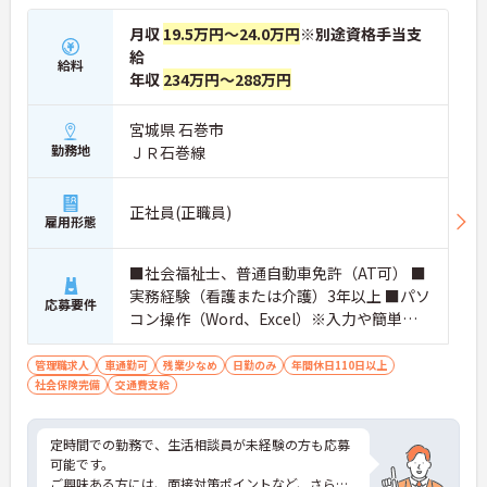
月収
19.5万円～24.0万円
※別途資格手当支
給
給料
年収
234万円～288万円
宮城県 石巻市
勤務地
ＪＲ石巻線
正社員(正職員)
雇用形態
■社会福祉士、普通自動車免許（AT可） ■
実務経験（看護または介護）3年以上 ■パソ
応募要件
コン操作（Word、Excel）※入力や簡単な
文書作成程度 ※経験者優遇、生活相談員の
未経験者でも応募可（丁寧な指導有）
管理職求人
車通勤可
残業少なめ
日勤のみ
年間休日110日以上
社会保険完備
交通費支給
定時間での勤務で、生活相談員が未経験の方も応募
可能です。
ご興味ある方には、面接対策ポイントなど、さらに