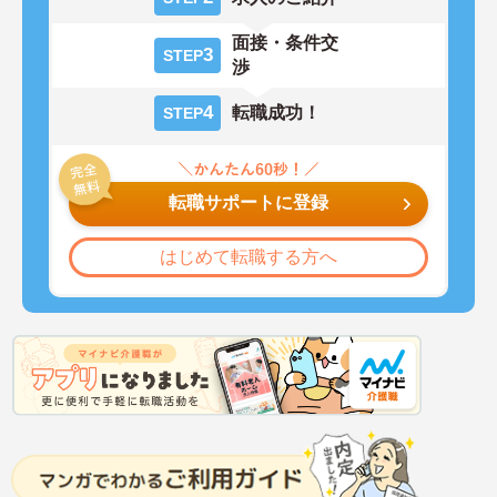
面接・条件交
3
STEP
渉
4
転職成功！
STEP
転職サポートに登録
はじめて転職する方へ