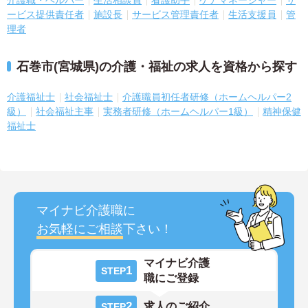
介護職・ヘルパー
生活相談員
看護助手
ケアマネージャー
サ
ービス提供責任者
施設長
サービス管理責任者
生活支援員
管
理者
石巻市(宮城県)の介護・福祉の求人を資格から探す
介護福祉士
社会福祉士
介護職員初任者研修（ホームヘルパー2
級）
社会福祉主事
実務者研修（ホームヘルパー1級）
精神保健
福祉士
マイナビ介護職に
お気軽にご相談
下さい！
マイナビ介護
1
STEP
職にご登録
2
求人のご紹介
STEP