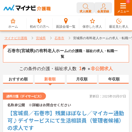
0
0
求人検索
会員登録
メニュー
ホーム
初めての方へ
面談会場一覧
保存した求人
最近見た求人
マイナビ介護職
宮城県
石巻市
宮城県の有料老人ホームの求人・転職一
石巻市(宮城県)の有料老人ホーム
の介護職・福祉の求人・転職一
覧
1
この条件の介護・福祉求人数
非公開求人
件 ＋
おすすめ順
新着順
月収順
年収順
通所介護（デイサービス）
更新日：2025年05月07日
名称非公開 ※詳細はお問合せください
【宮城県／石巻市】残業ほぼなし／マイカー通勤
可♪デイサービスにて生活相談員（管理者候補）
の求人です