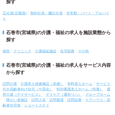
探す
正社員(正職員)
契約社員・嘱託社員
非常勤・パート・アルバイ
ト
石巻市(宮城県)の介護・福祉の求人を施設業態から
探す
病院
クリニック
介護福祉施設
在宅医療
その他
石巻市(宮城県)の介護・福祉の求人をサービス内容
から探す
訪問介護
介護老人保健施設（老健）
有料老人ホーム
サービス
付き高齢者向け住宅（サ高住）
特別養護老人ホーム（特養）
通
所介護（デイサービス）
デイケア（通所リハ）
グループホーム
障がい者施設
訪問入浴
訪問看護
訪問診療
ケアハウス・高
齢者住宅地
ショートステイ