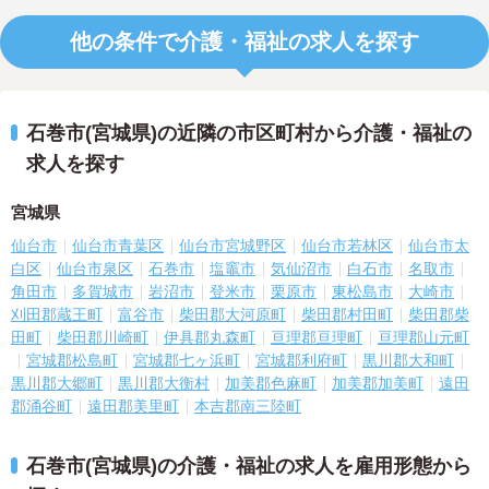
他の条件で介護・福祉の求人を探す
石巻市(宮城県)の近隣の市区町村から介護・福祉の
求人を探す
宮城県
仙台市
仙台市青葉区
仙台市宮城野区
仙台市若林区
仙台市太
白区
仙台市泉区
石巻市
塩竈市
気仙沼市
白石市
名取市
角田市
多賀城市
岩沼市
登米市
栗原市
東松島市
大崎市
刈田郡蔵王町
富谷市
柴田郡大河原町
柴田郡村田町
柴田郡柴
田町
柴田郡川崎町
伊具郡丸森町
亘理郡亘理町
亘理郡山元町
宮城郡松島町
宮城郡七ヶ浜町
宮城郡利府町
黒川郡大和町
黒川郡大郷町
黒川郡大衡村
加美郡色麻町
加美郡加美町
遠田
郡涌谷町
遠田郡美里町
本吉郡南三陸町
石巻市(宮城県)の介護・福祉の求人を雇用形態から