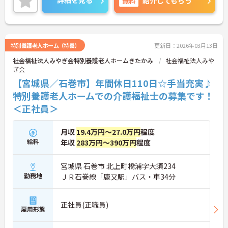
詳細を見る
無料
紹介してもらう
ご興味のある方には、面接対策ポイントなど、さら
に詳細をお話しいたしますのでお気軽にご相談くだ
さい！
特別養護老人ホーム（特養）
更新日：2026年03月13日
社会福祉法人みやぎ会特別養護老人ホームきたかみ
社会福祉法人みや
ぎ会
【宮城県／石巻市】年間休日110日☆手当充実♪
特別養護老人ホームでの介護福祉士の募集です！
＜正社員＞
月収
19.4万円～27.0万円
程度
給料
年収
283万円～390万円
程度
宮城県 石巻市 北上町橋浦字大須234
勤務地
ＪＲ石巻線「鹿又駅」バス・車34分
正社員(正職員)
雇用形態