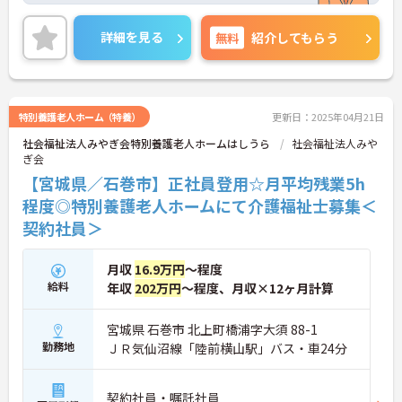
また、月平均残業は5時間程度と、プライベートの
時間も大切にすることができます。
詳細を見る
無料
紹介してもらう
ご興味のある方には、面接対策ポイントなど、さら
に詳細をお話いたしますので、お気軽にご相談くだ
さい。
特別養護老人ホーム（特養）
更新日：2025年04月21日
社会福祉法人みやぎ会特別養護老人ホームはしうら
社会福祉法人みや
ぎ会
【宮城県／石巻市】正社員登用☆月平均残業5h
程度◎特別養護老人ホームにて介護福祉士募集＜
契約社員＞
月収
16.9万円
～程度
給料
年収
202万円
～程度、月収×12ヶ月計算
宮城県 石巻市 北上町橋浦字大須 88-1
勤務地
ＪＲ気仙沼線「陸前横山駅」バス・車24分
契約社員・嘱託社員