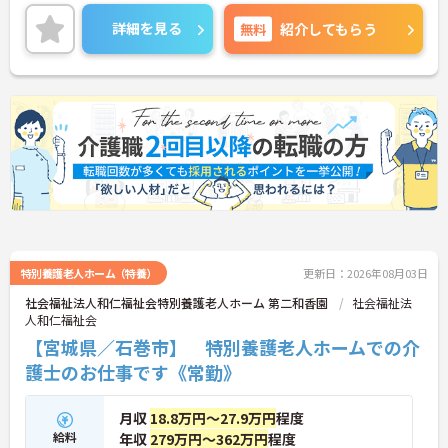
ご興味のある方はご面接のポイントお伝えしますの
でご気軽にお問合せください。
詳細を見る
無料
紹介してもらう
特別養護老人ホーム（特養）
更新日：2026年08月03日
社会福祉法人和仁福祉会特別養護老人ホーム 第二和香園
社会福祉法
人和仁福祉会
【宮城県／石巻市】 特別養護老人ホームでの介
護士のお仕事です《常勤》
月収
18.8万円～27.9万円
程度
給料
年収
279万円～362万円
程度