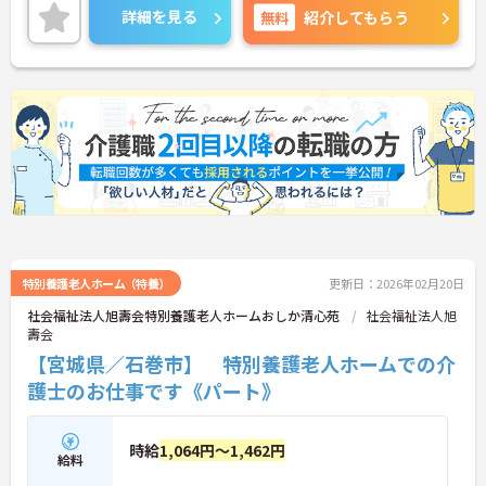
細をお話致しますのでお気軽にご相談ください。
詳細を見る
無料
紹介してもらう
特別養護老人ホーム（特養）
更新日：2026年02月20日
社会福祉法人旭壽会特別養護老人ホームおしか清心苑
社会福祉法人旭
壽会
【宮城県／石巻市】 特別養護老人ホームでの介
護士のお仕事です《パート》
時給
1,064円～1,462円
給料