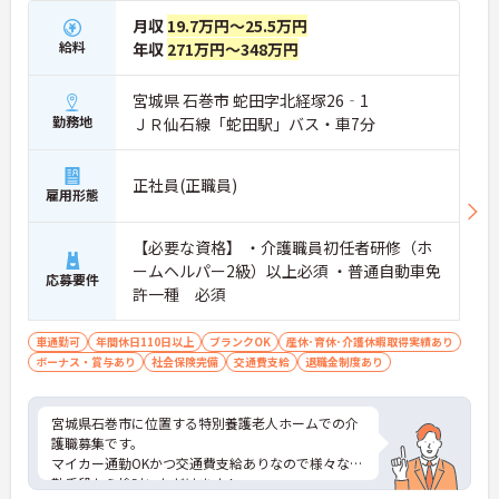
月収
19.7万円～25.5万円
給料
年収
271万円～348万円
宮城県 石巻市 蛇田字北経塚26‐1
勤務地
ＪＲ仙石線「蛇田駅」バス・車7分
正社員(正職員)
雇用形態
【必要な資格】 ・介護職員初任者研修（ホ
ームヘルパー2級）以上必須 ・普通自動車免
応募要件
許一種 必須
車通勤可
年間休日110日以上
ブランクOK
産休･育休･介護休暇取得実績あり
ボーナス・賞与あり
社会保険完備
交通費支給
退職金制度あり
宮城県石巻市に位置する特別養護老人ホームでの介
護職募集です。
マイカー通勤OKかつ交通費支給ありなので様々な通
勤手段から検討いただけます！