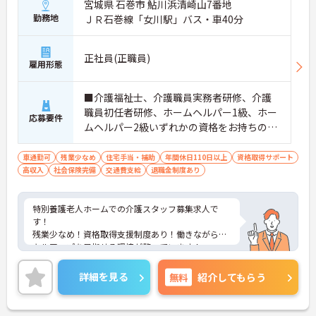
宮城県 石巻市 鮎川浜清崎山7番地
勤務地
ＪＲ石巻線「女川駅」バス・車40分
正社員(正職員)
雇用形態
■介護福祉士、介護職員実務者研修、介護
職員初任者研修、ホームヘルパー1級、ホー
応募要件
ムヘルパー2級いずれかの資格をお持ちの方
※介護福祉士尚可 ■普通自動車運転免許（A
T限定可）
車通勤可
残業少なめ
住宅手当・補助
年間休日110日以上
資格取得サポート
高収入
社会保険完備
交通費支給
退職金制度あり
特別養護老人ホームでの介護スタッフ募集求人で
す！
残業少なめ！資格取得支援制度あり！働きながらス
キルアップを目指せる環境が整っています！
ご興味ある方には、面接のポイントなど、さらに詳
細をお話致しますのでお気軽にご相談ください。
詳細を見る
無料
紹介してもらう