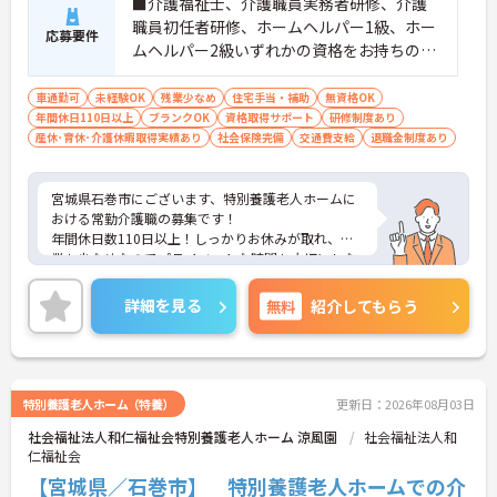
■介護福祉士、介護職員実務者研修、介護
職員初任者研修、ホームヘルパー1級、ホー
応募要件
ムヘルパー2級いずれかの資格をお持ちの方
※経験があれば尚可 ■普通自動車運転免許
（AT限定可）
車通勤可
未経験OK
残業少なめ
住宅手当・補助
無資格OK
年間休日110日以上
ブランクOK
資格取得サポート
研修制度あり
産休･育休･介護休暇取得実績あり
社会保険完備
交通費支給
退職金制度あり
宮城県石巻市にございます、特別養護老人ホームに
おける常勤介護職の募集です！
年間休日数110日以上！しっかりお休みが取れ、残
業も少なめなのでプライベートな時間も大切にしな
がら働くことができます。
また、住宅手当を含め、各種手当、資格取得支援な
詳細を見る
無料
紹介してもらう
ど充実しております。
マイカー通勤OKなので、通勤も楽々です♪
ご興味ある方には、面接のポイントなど、さらに詳
細をお話致しますのでお気軽にご相談ください。
特別養護老人ホーム（特養）
更新日：2026年08月03日
社会福祉法人和仁福祉会特別養護老人ホーム 涼風園
社会福祉法人和
仁福祉会
【宮城県／石巻市】 特別養護老人ホームでの介