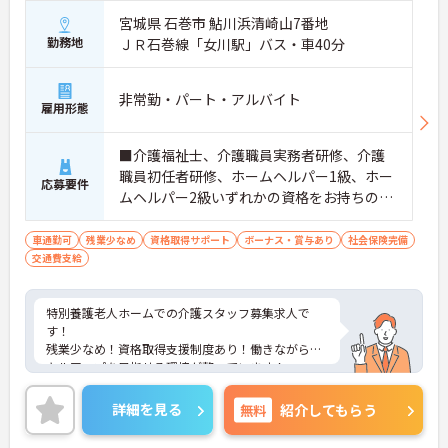
宮城県 石巻市 鮎川浜清崎山7番地
勤務地
ＪＲ石巻線「女川駅」バス・車40分
非常勤・パート・アルバイト
雇用形態
■介護福祉士、介護職員実務者研修、介護
職員初任者研修、ホームヘルパー1級、ホー
応募要件
ムヘルパー2級いずれかの資格をお持ちの方
※無資格・未経験応相談 ■普通自動車運転
免許（AT限定可）
車通勤可
残業少なめ
資格取得サポート
ボーナス・賞与あり
社会保険完備
交通費支給
特別養護老人ホームでの介護スタッフ募集求人で
す！
残業少なめ！資格取得支援制度あり！働きながらス
キルアップを目指せる環境が整っています！
ご興味ある方には、面接のポイントなど、さらに詳
細をお話致しますのでお気軽にご相談ください。
詳細を見る
無料
紹介してもらう