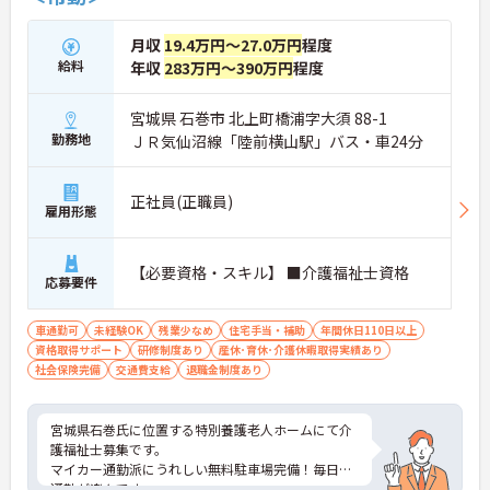
月収
19.4万円～27.0万円
程度
給料
年収
283万円～390万円
程度
宮城県 石巻市 北上町橋浦字大須 88-1
勤務地
ＪＲ気仙沼線「陸前横山駅」バス・車24分
正社員(正職員)
雇用形態
【必要資格・スキル】 ■介護福祉士資格
応募要件
車通勤可
未経験OK
残業少なめ
住宅手当・補助
年間休日110日以上
資格取得サポート
研修制度あり
産休･育休･介護休暇取得実績あり
社会保険完備
交通費支給
退職金制度あり
宮城県石巻氏に位置する特別養護老人ホームにて介
護福祉士募集です。
マイカー通勤派にうれしい無料駐車場完備！毎日の
通勤が楽々です。