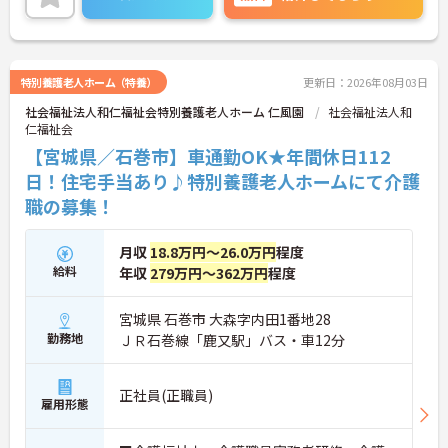
細をお話致しますのでお気軽にご相談ください。
特別養護老人ホーム（特養）
更新日：2026年08月03日
社会福祉法人和仁福祉会特別養護老人ホーム 仁風園
社会福祉法人和
仁福祉会
【宮城県／石巻市】車通勤OK★年間休日112
日！住宅手当あり♪特別養護老人ホームにて介護
職の募集！
月収
18.8万円～26.0万円
程度
給料
年収
279万円～362万円
程度
宮城県 石巻市 大森字内田1番地28
勤務地
ＪＲ石巻線「鹿又駅」バス・車12分
正社員(正職員)
雇用形態