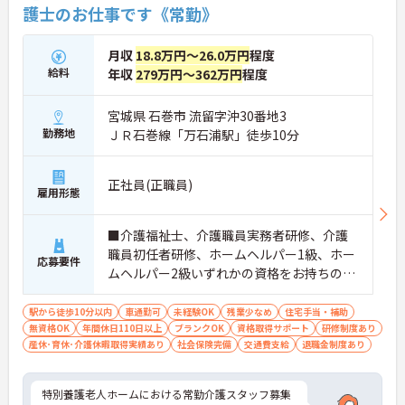
護士のお仕事です《常勤》
月収
18.8万円～26.0万円
程度
給料
年収
279万円～362万円
程度
宮城県 石巻市 流留字沖30番地3
勤務地
ＪＲ石巻線「万石浦駅」徒歩10分
正社員(正職員)
雇用形態
■介護福祉士、介護職員実務者研修、介護
職員初任者研修、ホームヘルパー1級、ホー
応募要件
ムヘルパー2級いずれかの資格をお持ちの方
※経験があれば尚可 ■普通自動車運転免許
（AT限定可）
駅から徒歩10分以内
車通勤可
未経験OK
残業少なめ
住宅手当・補助
無資格OK
年間休日110日以上
ブランクOK
資格取得サポート
研修制度あり
産休･育休･介護休暇取得実績あり
社会保険完備
交通費支給
退職金制度あり
特別養護老人ホームにおける常勤介護スタッフ募集