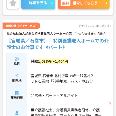
詳細を見る
無料
紹介してもらう
通所介護（デイサービス）
更新日：2025年10月28日
社会福祉法人旭壽会特別養護老人ホーム一心苑
社会福祉法人旭壽会
【宮城県／石巻市】 特別養護老人ホームでの介
護士のお仕事です《パート》
時給
1,038円～1,404円
給料
宮城県 石巻市 北村字幕ヶ崎一17番地2
勤務地
ＪＲ石巻線「前谷地駅」バス・車13分
非常勤・パート・アルバイト
雇用形態
■介護福祉士、介護職員実務者研修、介護
職員初任者研修、ホームヘルパー1級、ホー