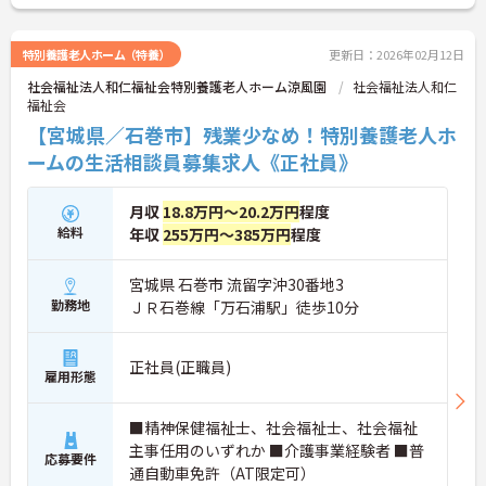
特別養護老人ホーム（特養）
更新日：2026年02月12日
社会福祉法人和仁福祉会特別養護老人ホーム涼風園
社会福祉法人和仁
福祉会
【宮城県／石巻市】残業少なめ！特別養護老人ホ
ームの生活相談員募集求人《正社員》
月収
18.8万円～20.2万円
程度
給料
年収
255万円～385万円
程度
宮城県 石巻市 流留字沖30番地3
勤務地
ＪＲ石巻線「万石浦駅」徒歩10分
正社員(正職員)
雇用形態
■精神保健福祉士、社会福祉士、社会福祉
主事任用のいずれか ■介護事業経験者 ■普
応募要件
通自動車免許（AT限定可）