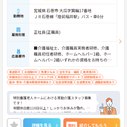
宮城県 石巻市 大瓜字箕輪17番地
勤務地
ＪＲ石巻線「陸前稲井駅」バス・車6分
正社員(正職員)
雇用形態
■介護福祉士、介護職員実務者研修、介護
職員初任者研修、ホームヘルパー1級、ホー
応募要件
ムヘルパー2級いずれかの資格をお持ちの方
※経験があれば尚可 ■普通自動車運転免許
（AT限定可）
車通勤可
未経験OK
残業少なめ
住宅手当・補助
無資格OK
年間休日110日以上
ブランクOK
資格取得サポート
研修制度あり
産休･育休･介護休暇取得実績あり
社会保険完備
交通費支給
退職金制度あり
特別養護老人ホームにおける常勤介護スタッフ募集
です！
年間休日数110日以上！しっかりお休みが取れ、残
業も少なめなのでプライベートな時間も大切にしな
がら働けます！
ご興味ある方には、面接のポイントなど、さらに詳
詳細を見る
無料
紹介してもらう