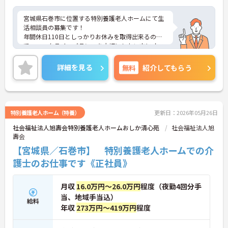
ル：PCの基本操作とワード・エクセル等で
の文書作成 ※月に3回程度の宿直業務が出来
宮城県石巻市に位置する特別養護老人ホームにて生
る方
活相談員の募集です！
年間休日110日としっかりお休みを取得出来るの
で、ワークライフバランスを大切にしたい方にオス
スメです◎
育児休業や資格取得支援制度など、その他福利厚生
詳細を見る
無料
紹介してもらう
も整っておりますので安心して就業していただけま
す★
ご興味のある方は、マイナビ介護職までお問い合わ
せください。
特別養護老人ホーム（特養）
更新日：2026年05月26日
社会福祉法人旭壽会特別養護老人ホームおしか清心苑
社会福祉法人旭
壽会
【宮城県／石巻市】 特別養護老人ホームでの介
護士のお仕事です《正社員》
月収
16.0万円～26.0万円
程度（夜勤4回分手
当、地域手当込）
給料
年収
273万円～419万円
程度