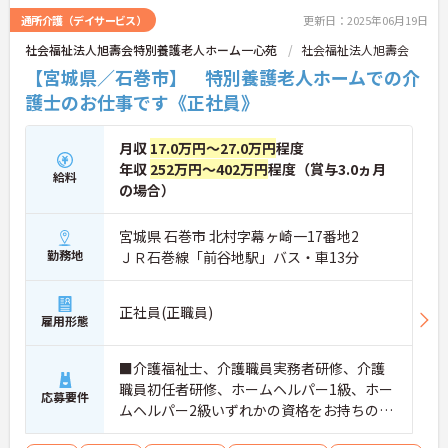
通所介護（デイサービス）
更新日：2025年06月19日
社会福祉法人旭壽会特別養護老人ホーム一心苑
社会福祉法人旭壽会
【宮城県／石巻市】 特別養護老人ホームでの介
護士のお仕事です《正社員》
月収
17.0万円～27.0万円
程度
年収
252万円～402万円
程度（賞与3.0ヵ月
給料
の場合）
宮城県 石巻市 北村字幕ヶ崎一17番地2
勤務地
ＪＲ石巻線「前谷地駅」バス・車13分
正社員(正職員)
雇用形態
■介護福祉士、介護職員実務者研修、介護
職員初任者研修、ホームヘルパー1級、ホー
応募要件
ムヘルパー2級いずれかの資格をお持ちの方
※介護福祉士尚可 ■普通自動車運転免許（A