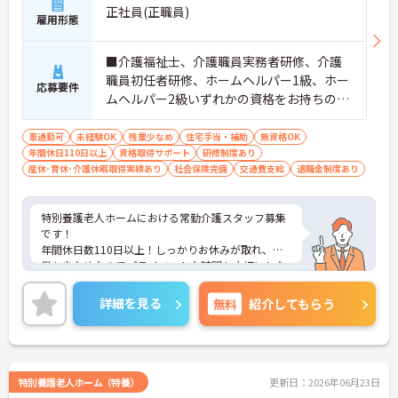
正社員(正職員)
雇用形態
■介護福祉士、介護職員実務者研修、介護
職員初任者研修、ホームヘルパー1級、ホー
応募要件
ムヘルパー2級いずれかの資格をお持ちの方
※経験があれば尚可 ■普通自動車運転免許
（AT限定可）
車通勤可
未経験OK
残業少なめ
住宅手当・補助
無資格OK
年間休日110日以上
資格取得サポート
研修制度あり
産休･育休･介護休暇取得実績あり
社会保険完備
交通費支給
退職金制度あり
特別養護老人ホームにおける常勤介護スタッフ募集
です！
年間休日数110日以上！しっかりお休みが取れ、残
業も少なめなのでプライベートな時間も大切にしな
がら働けます！
ご興味ある方には、面接のポイントなど、さらに詳
詳細を見る
無料
紹介してもらう
細をお話致しますのでお気軽にご相談ください。
特別養護老人ホーム（特養）
更新日：2026年06月23日