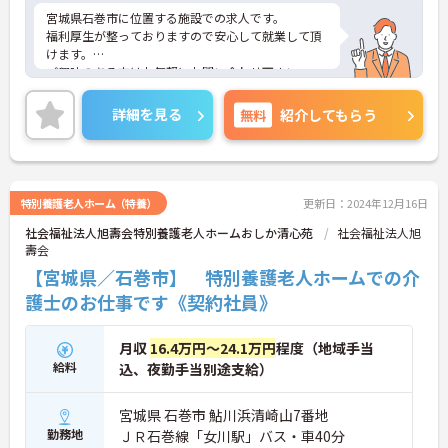
宮城県石巻市に位置する施設での求人です。
福利厚生が整っておりますので安心して就業して頂
けます。
ご興味のある方はお気軽にお問い合わせ下さい。
詳細を見る
無料
紹介してもらう
特別養護老人ホーム（特養）
更新日：2024年12月16日
社会福祉法人旭壽会特別養護老人ホームおしか清心苑
社会福祉法人旭
壽会
【宮城県／石巻市】 特別養護老人ホームでの介
護士のお仕事です《契約社員》
月収
16.4万円～24.1万円
程度（地域手当
給料
込、夜勤手当別途支給）
宮城県 石巻市 鮎川浜清崎山7番地
勤務地
ＪＲ石巻線「女川駅」バス・車40分