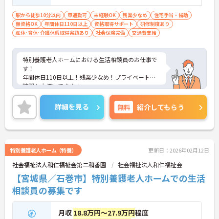
駅から徒歩10分以内
車通勤可
未経験OK
残業少なめ
住宅手当・補助
無資格OK
年間休日110日以上
資格取得サポート
研修制度あり
産休･育休･介護休暇取得実績あり
社会保険完備
交通費支給
特別養護老人ホームにおける生活相談員のお仕事で
す！
年間休日110日以上！残業少なめ！プライベートな
時間も大切にできます。
最寄り駅から徒歩10分！無料駐車場完備でマイカー
通勤希望の方も安心！
詳細を見る
無料
紹介してもらう
ご興味ある方には、面接のポイントなど、さらに詳
細をお話致しますのでお気軽にご相談ください。
特別養護老人ホーム（特養）
更新日：2026年02月12日
社会福祉法人和仁福祉会第二和香園
社会福祉法人和仁福祉会
【宮城県／石巻市】特別養護老人ホームでの生活
相談員の募集です
月収
18.8万円～27.9万円
程度