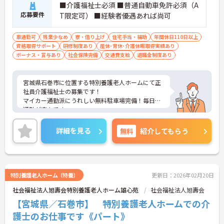
■介護福祉士必須 ■普通自動車免許必須（A
応募要件
T限定可） ■経験者優遇あれば尚可
車通勤可
残業少なめ
寮・借り上げ
住宅手当・補助
年間休日110日以上
資格取得サポート
研修制度あり
産休･育休･介護休暇取得実績あり
ボーナス・賞与あり
社会保険完備
交通費支給
退職金制度あり
宮城県石巻市に位置する特別養護老人ホームにて正
社員介護福祉士の募集です！
マイカー通勤派にうれしい無料駐車場完備！毎日の
通勤が楽々です。
また、月平均残業は5時間程度と、プライベートの
時間も大切にすることができます♪
詳細を見る
無料
紹介してもらう
ご興味のある方には、面接対策ポイントなど、さら
に詳細をお話いたしますので、お気軽にご相談くだ
さい。
特別養護老人ホーム（特養）
更新日：2026年02月20日
社会福祉法人旭壽会特別養護老人ホーム雄心苑
社会福祉法人旭壽会
【宮城県／石巻市】 特別養護老人ホームでの介
護士のお仕事です《パート》