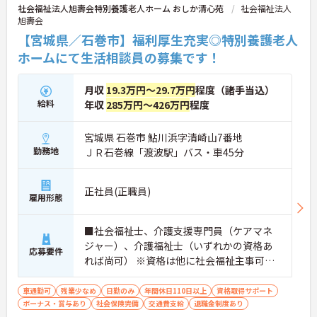
社会福祉法人旭壽会特別養護老人ホーム おしか清心苑
社会福祉法人
旭壽会
【宮城県／石巻市】福利厚生充実◎特別養護老人
ホームにて生活相談員の募集です！
月収
19.3万円～29.7万円
程度（諸手当込）
給料
年収
285万円～426万円
程度
宮城県 石巻市 鮎川浜字清崎山7番地
勤務地
ＪＲ石巻線「渡波駅」バス・車45分
正社員(正職員)
雇用形態
■社会福祉士、介護支援専門員（ケアマネ
ジャー）、介護福祉士（いずれかの資格あ
応募要件
れば尚可） ※資格は他に社会福祉主事可、
介護福祉士は経験10年以上の方 ■普通自動
車運転免許（必須）（ＡＴ限定可） ■相談
車通勤可
残業少なめ
日勤のみ
年間休日110日以上
資格取得サポート
ボーナス・賞与あり
援助の実務経験（あれば尚可） ■PCスキ
社会保険完備
交通費支給
退職金制度あり