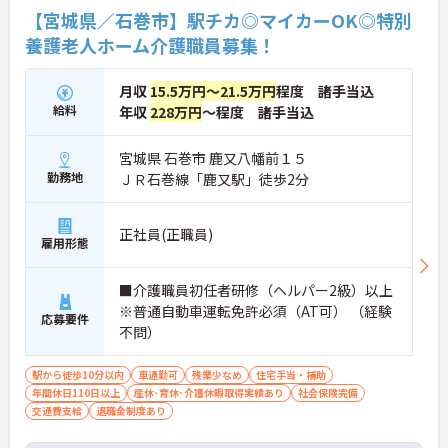
【宮城県／石巻市】駅チカ◎マイカーOK◎特別
養護老人ホーム介護職員募集！
月収
15.5万円～21.5万円
程度 諸手当込
給料
年収
228万円
～程度 諸手当込
宮城県 石巻市 鹿又八幡前１５
勤務地
ＪＲ石巻線「鹿又駅」徒歩2分
正社員(正職員)
雇用形態
■介護職員初任者研修（ヘルパー2級）以上
※普通自動車運転免許必須（AT可） （経験
応募要件
不問）
駅から徒歩10分以内
車通勤可
残業少なめ
住宅手当・補助
年間休日110日以上
産休･育休･介護休暇取得実績あり
社会保険完備
交通費支給
退職金制度あり