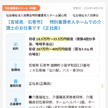
特別養護老人ホーム（特養）
更新日：2026年04月07日
社会福祉法人旭壽会特別養護老人ホーム雄心苑
社会福祉法人旭壽会
【宮城県／石巻市】 特別養護老人ホームでの介
護士のお仕事です《正社員》
月収
18.5万円～33.5万円
程度（夜勤4回分手
当、地域手当込）
給料
年収
267万円～409万円
程度（賞与3.0ヵ月
の場合）
宮城県 石巻市 雄勝町小島字和田123番地
勤務地
ＪＲ石巻線「女川駅」バス・車39分
正社員(正職員)
雇用形態
■介護福祉士、介護職員実務者研修、介護
職員初任者研修、ホームヘルパー1級、ホー
応募要件
ムヘルパー2級いずれかの資格をお持ちの方