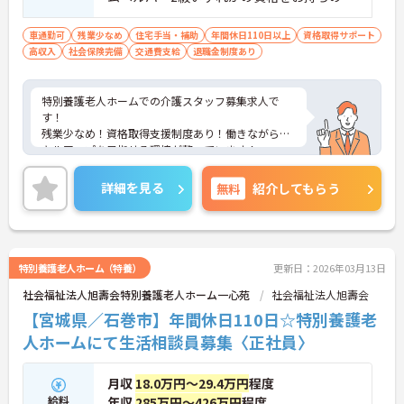
※介護福祉士尚可 ■普通自動車運転免許（A
T限定可）
車通勤可
残業少なめ
住宅手当・補助
年間休日110日以上
資格取得サポート
高収入
社会保険完備
交通費支給
退職金制度あり
特別養護老人ホームでの介護スタッフ募集求人で
す！
残業少なめ！資格取得支援制度あり！働きながらス
キルアップを目指せる環境が整っています！
ご興味ある方には、面接のポイントなど、さらに詳
細をお話致しますのでお気軽にご相談ください。
詳細を見る
無料
紹介してもらう
特別養護老人ホーム（特養）
更新日：2026年03月13日
社会福祉法人旭壽会特別養護老人ホーム一心苑
社会福祉法人旭壽会
【宮城県／石巻市】年間休日110日☆特別養護老
人ホームにて生活相談員募集〈正社員〉
月収
18.0万円～29.4万円
程度
給料
年収
285万円～426万円
程度