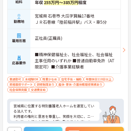
給料
年収
255万円～385万円
程度
宮城県 石巻市 大瓜字箕輪17番地
勤務地
ＪＲ石巻線「陸前稲井駅」バス・車5分
正社員(正職員)
雇用形態
■精神保健福祉士、社会福祉士、社会福祉
主事任用のいずれか ■普通自動車免許（AT
応募要件
限定可）■介護事業経験者
車通勤可
未経験OK
残業少なめ
住宅手当・補助
年間休日110日以上
資格取得サポート
研修制度あり
産休･育休･介護休暇取得実績あり
社会保険完備
交通費支給
宮城県に位置する特別養護老人ホームを運営してい
る法人です。
利用者の権利と意思を尊重し、笑顔を大切に、ニー
ズに沿った様々な医療・介護に取り組まれていま
す。