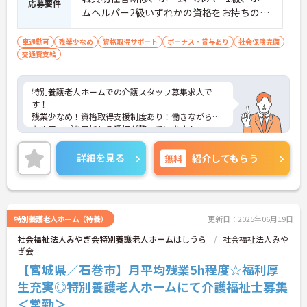
応募要件
ムヘルパー2級いずれかの資格をお持ちの方
尚可 ※経験者尚可 ■普通自動車運転免許
（AT限定可）
車通勤可
残業少なめ
資格取得サポート
ボーナス・賞与あり
社会保険完備
交通費支給
特別養護老人ホームでの介護スタッフ募集求人で
す！
残業少なめ！資格取得支援制度あり！働きながらス
キルアップを目指せる環境が整っています！
ご興味ある方には、面接のポイントなど、さらに詳
細をお話致しますのでお気軽にご相談ください。
詳細を見る
無料
紹介してもらう
特別養護老人ホーム（特養）
更新日：2025年06月19日
社会福祉法人みやぎ会特別養護老人ホームはしうら
社会福祉法人みや
ぎ会
【宮城県／石巻市】月平均残業5h程度☆福利厚
生充実◎特別養護老人ホームにて介護福祉士募集
＜常勤＞