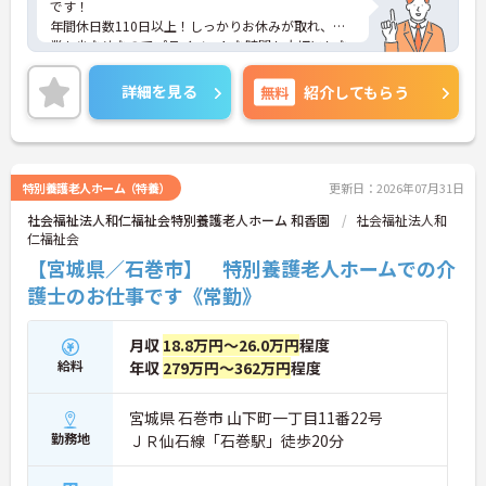
です！
年間休日数110日以上！しっかりお休みが取れ、残
業も少なめなのでプライベートな時間も大切にしな
がら働けます！
ご興味ある方には、面接のポイントなど、さらに詳
詳細を見る
無料
紹介してもらう
細をお話致しますのでお気軽にご相談ください。
特別養護老人ホーム（特養）
更新日：2026年07月31日
社会福祉法人和仁福祉会特別養護老人ホーム 和香園
社会福祉法人和
仁福祉会
【宮城県／石巻市】 特別養護老人ホームでの介
護士のお仕事です《常勤》
月収
18.8万円～26.0万円
程度
給料
年収
279万円～362万円
程度
宮城県 石巻市 山下町一丁目11番22号
勤務地
ＪＲ仙石線「石巻駅」徒歩20分