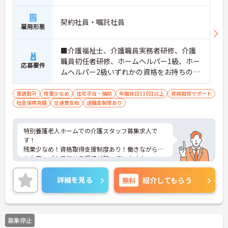
契約社員・嘱託社員
雇用形態
■介護福祉士、介護職員実務者研修、介護
職員初任者研修、ホームヘルパー1級、ホー
応募要件
ムヘルパー2級いずれかの資格をお持ちの方
※無資格・未経験応相談 ■普通自動車運転
免許（AT限定可）
車通勤可
残業少なめ
住宅手当・補助
年間休日110日以上
資格取得サポート
社会保険完備
交通費支給
退職金制度あり
特別養護老人ホームでの介護スタッフ募集求人で
す！
残業少なめ！資格取得支援制度あり！働きながらス
キルアップを目指せる環境が整っています！
ご興味ある方には、面接のポイントなど、さらに詳
細をお話致しますのでお気軽にご相談ください。
詳細を見る
無料
紹介してもらう
募集停止