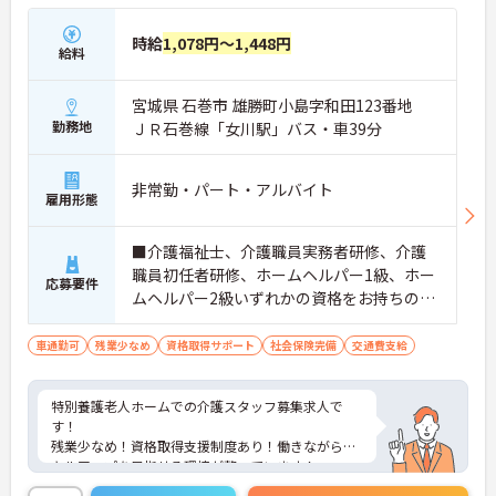
時給
1,078円～1,448円
給料
宮城県 石巻市 雄勝町小島字和田123番地
勤務地
ＪＲ石巻線「女川駅」バス・車39分
非常勤・パート・アルバイト
雇用形態
■介護福祉士、介護職員実務者研修、介護
職員初任者研修、ホームヘルパー1級、ホー
応募要件
ムヘルパー2級いずれかの資格をお持ちの方
※無資格・未経験応相談 ■普通自動車運転
免許（AT限定可）
車通勤可
残業少なめ
資格取得サポート
社会保険完備
交通費支給
特別養護老人ホームでの介護スタッフ募集求人で
す！
残業少なめ！資格取得支援制度あり！働きながらス
キルアップを目指せる環境が整っています！
ご興味ある方には、面接のポイントなど、さらに詳