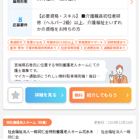
雇用形態
【必要資格・スキル】 ■介護職員初任者研
修（ヘルパー2級）以上、介護福祉士いずれ
応募要件
かの資格をお持ちの方
車通勤可
残業少なめ
年間休日110日以上
資格取得サポート
研修制度あり
産休･育休･介護休暇取得実績あり
社会保険完備
交通費支給
退職金制度あり
宮城県石巻氏に位置する特別養護老人ホームにて介
護士募集です。
マイカー通勤派にうれしい無料駐車場完備！毎日の
通勤が楽々です。
また、月平均残業は5時間程度と、プライベートの
時間も大切にすることができます。
詳細を見る
無料
紹介してもらう
ご興味のある方には、面接対策ポイントなど、さら
に詳細をお話いたしますので、お気軽にご相談くだ
さい。
特別養護老人ホーム（特養）
更新日：2024年12月16日
社会福祉法人一視同仁会特別養護老人ホーム花水木
社会福祉法人一視
同仁会