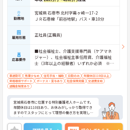
宮城県 石巻市 北村字幕ヶ崎一17-2
勤務地
ＪＲ石巻線「前谷地駅」バス・車10分
正社員(正職員)
雇用形態
■社会福祉士、介護支援専門員（ケアマネ
ジャー）、社会福祉主事任用資、介護福祉
応募要件
士（3年以上の経験者）いずれか必須 ※月
に2～3回程度の宿直業務できる方■普通自
動車免許必須（ＡＴ限定可）■介護サービ
車通勤可
残業少なめ
住宅手当・補助
日勤のみ
年間休日110日以上
資格取得サポート
ス事業所での経験あれば尚可
ボーナス・賞与あり
社会保険完備
交通費支給
退職金制度あり
宮城県石巻市に位置する特別養護老人ホームです。
年間休日は110日あり、お休みがしっかり取得でき
ますのでスタッフにとって理想の働き方を実現して
います。
昇給や賞与制度があり頑張りが評価されてしっかり
と職員に還元されます。