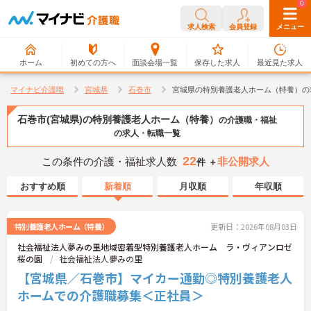
0
0
求人検索
会員登録
メニュー
ホーム
初めての方へ
面談会場一覧
保存した求人
最近見た求人
マイナビ介護職
宮城県
石巻市
宮城県の特別養護老人ホーム（特養）の
石巻市(宮城県)の特別養護老人ホーム（特養）
の介護職・福祉
の求人・転職一覧
22
この条件の介護・福祉求人数
非公開求人
件 ＋
おすすめ順
新着順
月収順
年収順
特別養護老人ホーム（特養）
更新日：2026年08月03日
社会福祉法人夢みの里地域密着型特別養護老人ホーム ラ・ヴィアンロゼ
桜の園
社会福祉法人夢みの里
【宮城県／石巻市】マイカー通勤◎特別養護老人
ホームでの介護職募集＜正社員＞