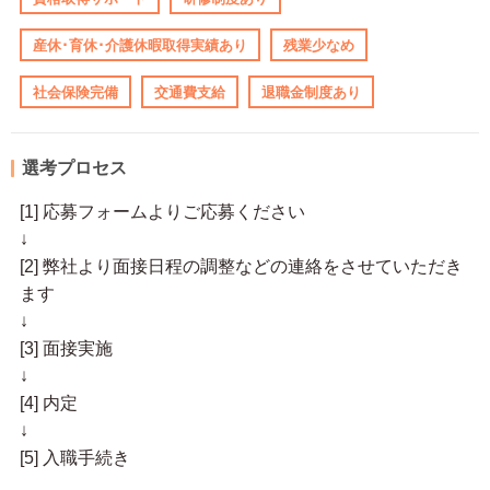
産休･育休･介護休暇取得実績あり
残業少なめ
社会保険完備
交通費支給
退職金制度あり
選考プロセス
[1] 応募フォームよりご応募ください
↓
[2] 弊社より面接日程の調整などの連絡をさせていただき
ます
↓
[3] 面接実施
↓
[4] 内定
↓
[5] 入職手続き