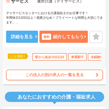
サービス
通所介護（デイサービス）
デイサービスセンターにおける介護福祉士のお仕事です！
年間休日110日以上！残業少なめ！プライベートな時間も大切にでき
ます。
最寄り駅から徒歩10分！無料駐車場完備でマイカー通勤希望の方も
安心！
ご興味ある方には、面接のポイントなど、さらに詳細をお話致しま
詳細を見る
紹介してもらう
無料
すのでお気軽にご相談ください。
ここに注目！
宅手当・補助
無資格OK
駅から徒歩10分以内
年間休日110日以上
車通勤可
資格取得サポート
未経験OK
この法人の別の求人の一覧を見る
あなたにおすすめの介護・福祉求人