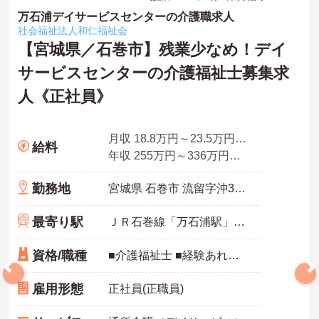
万石浦デイサービスセンターの介護職求人
社会福祉法人和仁福祉会
【宮城県／石巻市】残業少なめ！デイ
サービスセンターの介護福祉士募集求
人《正社員》
月収 18.8万円～23.5万円程度
給料
年収 255万円～336万円程度
勤務地
宮城県 石巻市 流留字沖30番地3
最寄り駅
ＪＲ石巻線「万石浦駅」徒歩10分
資格/職種
■介護福祉士 ■経験あれば尚可 ■普通自動車免許（AT限定可）
雇用形態
正社員(正職員)