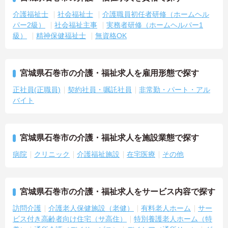
介護福祉士
社会福祉士
介護職員初任者研修（ホームヘル
パー2級）
社会福祉主事
実務者研修（ホームヘルパー1
級）
精神保健福祉士
無資格OK
宮城県石巻市の介護・福祉求人を雇用形態で探す
正社員(正職員)
契約社員・嘱託社員
非常勤・パート・アル
バイト
宮城県石巻市の介護・福祉求人を施設業態で探す
病院
クリニック
介護福祉施設
在宅医療
その他
宮城県石巻市の介護・福祉求人をサービス内容で探す
訪問介護
介護老人保健施設（老健）
有料老人ホーム
サー
ビス付き高齢者向け住宅（サ高住）
特別養護老人ホーム（特