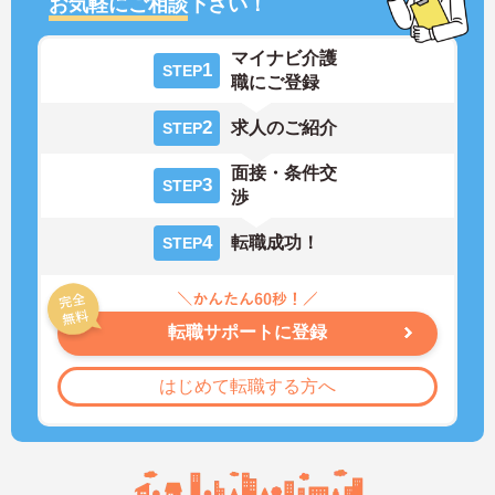
お気軽にご相談
下さい！
マイナビ介護
1
STEP
職にご登録
2
求人のご紹介
STEP
面接・条件交
3
STEP
渉
4
転職成功！
STEP
転職サポートに登録
はじめて転職する方へ