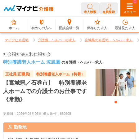
0
1
求人検索
会員登録
メニュー
ホーム
初めての方へ
面談会場一覧
保存した求人
最近見た求人
マイナビ介護職
介護職・ヘルパーの求人
宮城県の介護職・ヘルパー求人
社会福祉法人和仁福祉会
特別養護老人ホーム 涼風園
の介護職・ヘルパー求人
正社員(正職員)
特別養護老人ホーム（特養）
【宮城県／石巻市】 特別養護老
人ホームでの介護士のお仕事です
《常勤》
更新日：2026年08月03日 求人番号：680508
勤務地