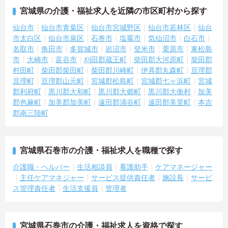
暇など子育てと両立しやすい制度が万全です
宮城県の介護・福祉求人を近隣の市区町村から探す
・産休や育休の取得実績があり子育て中のスタッフも多数在籍して
いるためお互いに協力し合える社風があります
仙台市
仙台市青葉区
仙台市宮城野区
仙台市若林区
仙台
市太白区
仙台市泉区
石巻市
塩竈市
気仙沼市
白石市
【賞与実績最大185万円！大手法人ならではの手厚い福利厚生が魅力
名取市
角田市
多賀城市
岩沼市
登米市
栗原市
東松島
です】
市
大崎市
富谷市
刈田郡蔵王町
柴田郡大河原町
柴田郡
・頑張りをしっかりと評価し還元する過去実績最大185万円の賞与や
村田町
柴田郡柴田町
柴田郡川崎町
伊具郡丸森町
亘理郡
配偶者とお子様向けの扶養手当を支給しています
・勤続3年以上で対象となる退職金制度や宿泊費補助などを受けられ
亘理町
亘理郡山元町
宮城郡松島町
宮城郡七ヶ浜町
宮城
る独自の福利厚生制度ツクイPLUSを完備しています
郡利府町
黒川郡大和町
黒川郡大郷町
黒川郡大衡村
加美
・社内規定の範囲内で髪色や髪型をはじめネイルやまつげエクステ
郡色麻町
加美郡加美町
遠田郡涌谷町
遠田郡美里町
本吉
が自由であり個性を大切にしながらのびのびと働けます
郡南三陸町
【資格取得支援制度が充実！少人数ユニットのアットホームな環境
で専門性を高められます】
・実務者研修の受講料負担や介護福祉士等の合格お祝い金支給など
宮城県石巻市の介護・福祉求人を職種で探す
有資格者の更なるキャリアアップを全力で応援しています
介護職・ヘルパー
生活相談員
看護助手
ケアマネージャー
・少人数ユニット単位でのお客様と距離が近い環境のなかで一人ひ
とりに寄り添った丁寧な介護を実践できます
主任ケアマネジャー
サービス提供責任者
施設長
サービ
・多様な社内研修プログラムや明確なキャリアパス制度が整備され
ス管理責任者
生活支援員
管理者
ており介護の専門職として長期的な成長を目指すことができます
宮城県石巻市の介護・福祉求人を資格で探す