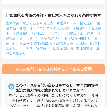
宮城県石巻市の介護・福祉求人をこだわり条件で探す
夜勤専従
駅から徒歩10分以内
車通勤可
寮・借り上げ
住
宅手当・補助
オープニングスタッフ募集
未経験OK
管理職
求人
無資格OK
高収入
年間休日110日以上
土日祝休
日
勤のみ
ブランクOK
資格取得サポート
研修制度あり
産
休･育休･介護休暇取得実績あり
残業少なめ
託児所・育児補
助あり
ボーナス・賞与あり
社会保険完備
交通費支給
退
職金制度あり
求人のお問い合わせに関するよくあるご質問
このページから問い合わせをすると、すぐに病院や
施設に個人情報が渡されてしまいますか？
マイナビ介護職へのお問い合わせになりますので、お問
い合わせ後すぐに求人掲載元へ情報をお渡しすることは
ございません。ご本人様より応募の意志を伺ってから改