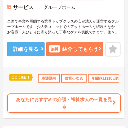
サービス
グループホーム
全国で事業を展開する業界トップクラスの安定法人が運営するグル
ープホームです。少人数ユニットでのアットホームな環境のなか、
お客様一人ひとりに寄り添った丁寧なケアを実践できます。働きや
すさに力を入れており年間休日は119日確保されているほか毎月付与
されるリフレッシュ休暇を活用して連休を取得することも可能で
す。くるみん認定を取得しておりこども休暇や産休育休の取得実績
詳細を見る
紹介してもらう
無料
もあるためご家庭との両立を目指す方にも安心の環境が整っていま
す。最大185万円の賞与支給実績や宿泊費等の補助が受けられる独自
の福利厚生制度など大手ならではの待遇が魅力です。資格取得支援
制度も充実しており、規定内で髪色やネイルも楽しめるため有資格
者の方が個性を活かしながら長期的にキャリアアップできるおすす
ここに注目！
年間休日110日以上
車通勤可
産休･育休･介護休暇取得実績あり
残業少なめ
年間休日110日以上
ボーナス
めの職場です。
★おすすめPOINT★
あなたにおすすめの介護・福祉求人の一覧を見
【年間休日119日×くるみん認定！ライフイベントに合わせて長く働
る
ける環境です】
・毎月付与されるリフレッシュ休暇を活用することで連休を取得し
プライベートを充実させることができます
・子育てサポート企業としてくるみん認定を取得しておりこども休