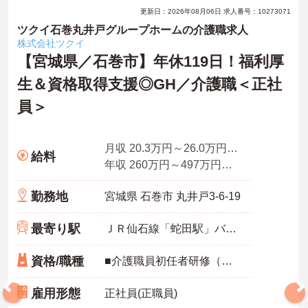
更新日：2026年08月06日 求人番号：10273071
ツクイ石巻丸井戸グループホームの介護職求人
株式会社ツクイ
【宮城県／石巻市】年休119日！福利厚
生＆資格取得支援◎GH／介護職＜正社
員＞
月収 20.3万円～26.0万円程度
給料
年収 260万円～497万円程度 月給×12ヶ月＋賞与
勤務地
宮城県 石巻市 丸井戸3-6-19
最寄り駅
ＪＲ仙石線「蛇田駅」バス・車5分
資格/職種
■介護職員初任者研修（ヘルパー2級）以上 いずれか必須 ■経験：不問 ※グループホームでの介護実務経験 歓迎
雇用形態
正社員(正職員)