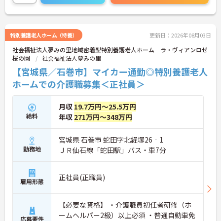
特別養護老人ホーム（特養）
更新日：2026年08月03日
社会福祉法人夢みの里地域密着型特別養護老人ホーム ラ・ヴィアンロゼ
桜の園
社会福祉法人夢みの里
【宮城県／石巻市】マイカー通勤◎特別養護老人
ホームでの介護職募集＜正社員＞
月収
19.7万円～25.5万円
給料
年収
271万円～348万円
宮城県 石巻市 蛇田字北経塚26‐1
勤務地
ＪＲ仙石線「蛇田駅」バス・車7分
正社員(正職員)
雇用形態
【必要な資格】 ・介護職員初任者研修（ホ
ームヘルパー2級）以上必須 ・普通自動車免
応募要件