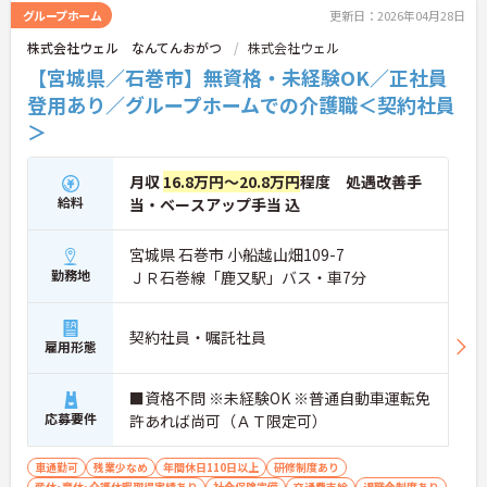
グループホーム
更新日：2026年04月28日
株式会社ウェル なんてんおがつ
株式会社ウェル
【宮城県／石巻市】無資格・未経験OK／正社員
登用あり／グループホームでの介護職＜契約社員
＞
月収
16.8万円～20.8万円
程度 処遇改善手
給料
当・ベースアップ手当 込
宮城県 石巻市 小船越山畑109-7
勤務地
ＪＲ石巻線「鹿又駅」バス・車7分
契約社員・嘱託社員
雇用形態
■資格不問 ※未経験OK ※普通自動車運転免
応募要件
許あれば尚可（ＡＴ限定可）
車通勤可
残業少なめ
年間休日110日以上
研修制度あり
産休･育休･介護休暇取得実績あり
社会保険完備
交通費支給
退職金制度あり