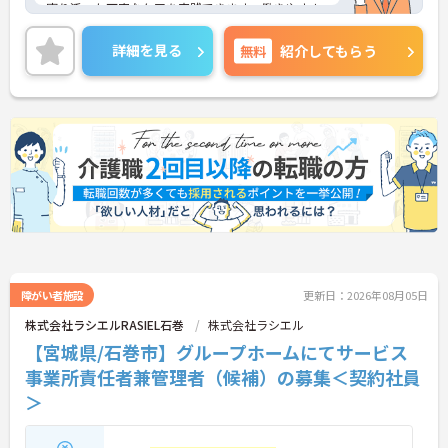
寄り添った丁寧なケアを実践できます。働きやすさ
に力を入れており年間休日は119日確保されている
ほか毎月付与されるリフレッシュ休暇を活用して連
詳細を見る
無料
紹介してもらう
休を取得することも可能です。くるみん認定を取得
しておりこども休暇や産休育休の取得実績もあるた
めご家庭との両立を目指す方にも安心の環境が整っ
ています。最大185万円の賞与支給実績や宿泊費等
の補助が受けられる独自の福利厚生制度など大手な
らではの待遇が魅力です。資格取得支援制度も充実
しており、規定内で髪色やネイルも楽しめるため有
資格者の方が個性を活かしながら長期的にキャリア
アップできるおすすめの職場です。
★おすすめPOINT★
【年間休日119日×くるみん認定！ライフイベント
に合わせて長く働ける環境です】
障がい者施設
更新日：2026年08月05日
・毎月付与されるリフレッシュ休暇を活用すること
株式会社ラシエルRASIEL石巻
株式会社ラシエル
で連休を取得しプライベートを充実させることがで
【宮城県/石巻市】グループホームにてサービス
きます
・子育てサポート企業としてくるみん認定を取得し
事業所責任者兼管理者（候補）の募集＜契約社員
ておりこども休暇など子育てと両立しやすい制度が
＞
万全です
・産休や育休の取得実績があり子育て中のスタッフ
も多数在籍しているためお互いに協力し合える社風