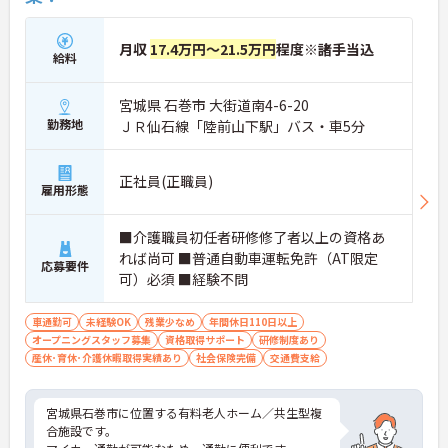
月収
17.4万円～21.5万円
程度※諸手当込
給料
宮城県 石巻市 大街道南4-6-20
勤務地
ＪＲ仙石線「陸前山下駅」バス・車5分
正社員(正職員)
雇用形態
■介護職員初任者研修修了者以上の資格あ
れば尚可 ■普通自動車運転免許（AT限定
応募要件
可）必須 ■経験不問
車通勤可
未経験OK
残業少なめ
年間休日110日以上
オープニングスタッフ募集
資格取得サポート
研修制度あり
産休･育休･介護休暇取得実績あり
社会保険完備
交通費支給
宮城県石巻市に位置する有料老人ホーム／共生型複
合施設です。