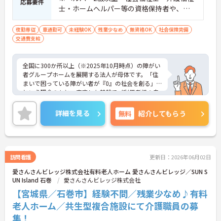
応募要件
士・ホームヘルパー等の資格保持者や、福
祉系業務経験者、障害者支援施設経験者、
生活支援員、障害者支援員、就労支援員、
夜勤専従
車通勤可
未経験OK
残業少なめ
無資格OK
社会保険完備
交通費支給
生活相談員等の経験歓迎
全国に300か所以上（※2025年10月時点）の障がい
者グループホームを展開する法人が母体です。「住
まいで困っている障がい者が『0』の社会を創る」
という理念のもと、安定した基盤でご利用者様の自
立を支援しています。週1日からの勤務が可能で、W
ワークや扶養内での勤務も歓迎しており、ご自身の
詳細を見る
無料
紹介してもらう
ペースで働けます。20代から60代まで幅広い世代が
活躍中で、未経験や無資格の方でも安心してスター
トできるよう、先輩スタッフが丁寧にサポートしま
す。昇給の機会は年2回あり、頑張りが評価される環
境です。正社員登用制度や産休・育休制度も整って
訪問看護
更新日：2026年06月02日
いるため、ライフステージに合わせて長く働き続け
愛さんさんビレッジ株式会社有料老人ホーム 愛さんさんビレッジ／SUN S
られます。介護に挑戦したい方や、空いた時間を有
UN Island 石巻
愛さんさんビレッジ株式会社
効活用したい方におすすめです。ご興味のある方は
詳細等をお伝えしますので、お気軽にお問い合わせ
【宮城県／石巻市】経験不問／残業少なめ♪有料
ください。
老人ホーム／共生型複合施設にて介護職員の募
集！