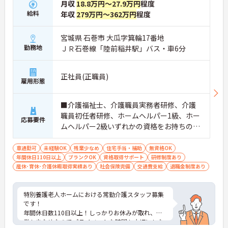
月収
18.8万円～27.9万円
程度
給料
年収
279万円～362万円
程度
宮城県 石巻市 大瓜字箕輪17番地
勤務地
ＪＲ石巻線「陸前稲井駅」バス・車6分
正社員(正職員)
雇用形態
■介護福祉士、介護職員実務者研修、介護
職員初任者研修、ホームヘルパー1級、ホー
応募要件
ムヘルパー2級いずれかの資格をお持ちの方
※経験があれば尚可 ■普通自動車運転免許
（AT限定可）
車通勤可
未経験OK
残業少なめ
住宅手当・補助
無資格OK
年間休日110日以上
ブランクOK
資格取得サポート
研修制度あり
産休･育休･介護休暇取得実績あり
社会保険完備
交通費支給
退職金制度あり
特別養護老人ホームにおける常勤介護スタッフ募集
です！
年間休日数110日以上！しっかりお休みが取れ、残
業も少なめなのでプライベートな時間も大切にしな