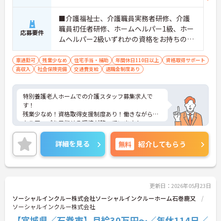
■介護福祉士、介護職員実務者研修、介護
職員初任者研修、ホームヘルパー1級、ホー
応募要件
ムヘルパー2級いずれかの資格をお持ちの方
※介護福祉士尚可 ■普通自動車運転免許（A
T限定可）
車通勤可
残業少なめ
住宅手当・補助
年間休日110日以上
資格取得サポート
高収入
社会保険完備
交通費支給
退職金制度あり
特別養護老人ホームでの介護スタッフ募集求人で
す！
残業少なめ！資格取得支援制度あり！働きながらス
キルアップを目指せる環境が整っています！
ご興味ある方には、面接のポイントなど、さらに詳
細をお話致しますのでお気軽にご相談ください。
詳細を見る
無料
紹介してもらう
更新日：2026年05月23日
ソーシャルインクルー株式会社ソーシャルインクルーホーム石巻鹿又
ソーシャルインクルー株式会社
【宮城県／石巻市】月給30万円～／年休114日／