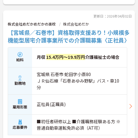
更新日：2026年04月02日
株式会社めだかめだかの楽校
株式会社めだか
【宮城県／石巻市】資格取得支援あり！小規模多
機能型居宅介護事業所での介護職募集〈正社員〉
月収
15.4万円～19.9万円
介護福祉士の場合
給料
宮城県 石巻市 蛇田字小斎80
ＪＲ仙石線「石巻あゆみ野駅」バス・車10
勤務地
分
正社員(正職員)
雇用形態
■初任者研修以上 ■介護職務経験ある方 ※
応募要件
普通自動車運転免許必須（AT可）