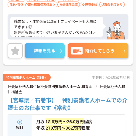
産休･育休･介護休暇取得実績あり
社会保険完備
交通費支給
退職金制度あり
残業なし・年間休日113日！プライベートも大事に
できます◎
託児所もあるので小さいお子さんがいても安心して
お仕事ができます！
ご興味ある方には、面接対策ポイントなど、さらに
詳細をお話しいたしますのでお気軽にご相談くださ
詳細を見る
無料
紹介してもらう
い！
特別養護老人ホーム（特養）
更新日：2026年07月31日
社会福祉法人和仁福祉会特別養護老人ホーム 和香園
社会福祉法人和
仁福祉会
【宮城県／石巻市】 特別養護老人ホームでの介
護士のお仕事です《常勤》
月収
18.8万円～26.0万円
程度
給料
年収
279万円～362万円
程度