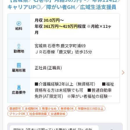
キャリアUP◎／障がい者GH／広域生活支援員
月収
30.0万円
～
年収
361万円～419万円
程度 ※月給×12ヶ
給料
月
宮城県 石巻市 鹿又字町浦69
勤務地
ＪＲ石巻線「鹿又駅」徒歩15分
正社員(正職員)
雇用形態
■介護職経験2年以上（無資格可） ■福祉
資格有る方は未経験でも可 ■普通自動車
応募要件
免許(AT限定可) ※障がい者福祉の経験は
不問です。※実務経験2年以上の方、障がい
者福祉に関する経験をお持ちの方大歓迎
車通勤可
未経験OK
残業少なめ
無資格OK
年間休日110日以上
ブランクOK
社会保険完備
交通費支給
同社は「住まいで困っている障がい者が『0』の社