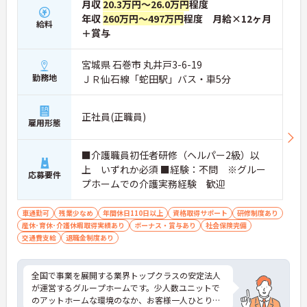
月収
20.3万円～26.0万円
程度
年収
260万円～497万円
程度 月給×12ヶ月
給料
＋賞与
宮城県 石巻市 丸井戸3-6-19
勤務地
ＪＲ仙石線「蛇田駅」バス・車5分
正社員(正職員)
雇用形態
■介護職員初任者研修（ヘルパー2級）以
上 いずれか必須 ■経験：不問 ※グルー
応募要件
プホームでの介護実務経験 歓迎
車通勤可
残業少なめ
年間休日110日以上
資格取得サポート
研修制度あり
産休･育休･介護休暇取得実績あり
ボーナス・賞与あり
社会保険完備
交通費支給
退職金制度あり
全国で事業を展開する業界トップクラスの安定法人
が運営するグループホームです。少人数ユニットで
のアットホームな環境のなか、お客様一人ひとりに