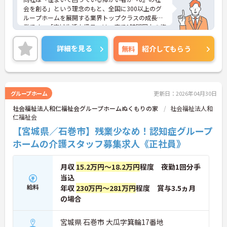
会を創る」という理念のもと、全国に300以上のグ
ループホームを展開する業界トップクラスの成長企
業です。「広域生活支援員」は、車で1時間圏内の複
数施設を横断的に担当し、現場支援とパートスタッ
フのサポートを行うハイクラスなポジションです。
詳細を見る
無料
紹介してもらう
最新設備とバリアフリーが完備され、スタッフの身
体的負担が少なく、広域手当5万円が付与されるこ
とで高い給与水準を実現しています。年間休日114
日の確保や、献立・レシピの完全標準化による業務
効率化など、ワークライフバランスを保ちながら定
グループホーム
更新日：2026年04月30日
年70歳まで長期的に活躍できる制度が盤石に整って
社会福祉法人和仁福祉会グループホームぬくもりの家
社会福祉法人和
います。複数施設を経験することで培われるマネジ
仁福祉会
メント視点は、将来的なエリアマネージャーへのキ
ャリアアップにも直結しており、最新の環境で専門
【宮城県／石巻市】残業少なめ！認知症グループ
性を発揮したいプロフェッショナルの方にお勧めで
ホームの介護スタッフ募集求人《正社員》
す。
★おすすめPOINT★
月収
15.2万円～18.2万円
程度 夜勤1回分手
・広域支援員として複数のホームを巡るため、各ホ
当込
ームのパートスタッフの教育やサポートにも携わる
給料
年収
230万円～281万円
程度 賞与3.5ヵ月
ことができ、現場の介助業務にとどまらず、施設運
の場合
営や人材育成の視点を養うことで、将来のエリアマ
ネージャー候補としてのステップアップに直結しま
す。
宮城県 石巻市 大瓜字箕輪17番地