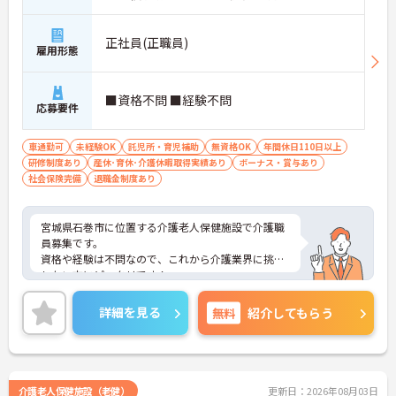
正社員(正職員)
雇用形態
■資格不問 ■経験不問
応募要件
車通勤可
未経験OK
託児所・育児補助
無資格OK
年間休日110日以上
研修制度あり
産休･育休･介護休暇取得実績あり
ボーナス・賞与あり
社会保険完備
退職金制度あり
宮城県石巻市に位置する介護老人保健施設で介護職
員募集です。
資格や経験は不問なので、これから介護業界に挑戦
したい方にピッタリです！
また、昇給賞与あり！頑張りはしっかり評価される
環境です♪
詳細を見る
無料
紹介してもらう
ご興味のある方はご面接のポイントお伝えしますの
でご気軽にお問い合わせください。
介護老人保健施設（老健）
更新日：2026年08月03日