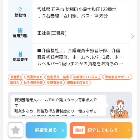
宮城県 石巻市 雄勝町小島字和田123番地
勤務地
ＪＲ石巻線「女川駅」バス・車39分
正社員(正職員)
雇用形態
■介護福祉士、介護職員実務者研修、介護
職員初任者研修、ホームヘルパー1級、ホー
応募要件
ムヘルパー2級いずれかの資格をお持ちの方
※介護福祉士尚可 ■普通自動車運転免許（A
T限定可）
車通勤可
残業少なめ
住宅手当・補助
年間休日110日以上
資格取得サポート
高収入
社会保険完備
交通費支給
退職金制度あり
特別養護老人ホームでの介護スタッフ募集求人で
す！
残業少なめ！資格取得支援制度あり！働きながらス
キルアップを目指せる環境が整っています！
ご興味ある方には、面接のポイントなど、さらに詳
細をお話致しますのでお気軽にご相談ください。
詳細を見る
無料
紹介してもらう