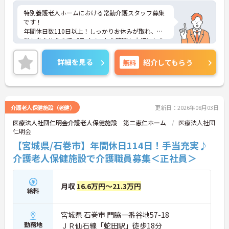
特別養護老人ホームにおける常勤介護スタッフ募集
です！
年間休日数110日以上！しっかりお休みが取れ、残
業も少なめなのでプライベートな時間も大切にしな
がら働けます！
ご興味ある方には、面接のポイントなど、さらに詳
詳細を見る
無料
紹介してもらう
細をお話致しますのでお気軽にご相談ください。
介護老人保健施設（老健）
更新日：2026年08月03日
医療法人社団仁明会介護老人保健施設 第二恵仁ホーム
医療法人社団
仁明会
【宮城県/石巻市】年間休日114日！手当充実♪
介護老人保健施設で介護職員募集＜正社員＞
月収
16.6万円～21.3万円
給料
宮城県 石巻市 門脇一番谷地57-18
勤務地
ＪＲ仙石線「蛇田駅」徒歩18分