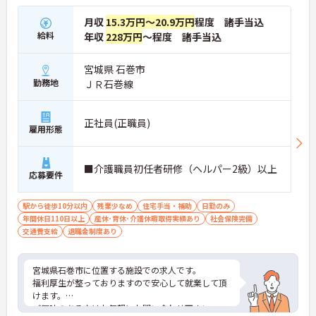
月収
15.3万円～20.9万円
程度 諸手当込
給料
年収
228万円
～程度 諸手当込
宮城県 石巻市
勤務地
ＪＲ石巻線
正社員(正職員)
雇用形態
■介護職員初任者研修（ヘルパー2級）以上
応募要件
駅から徒歩10分以内
残業少なめ
住宅手当・補助
日勤のみ
年間休日110日以上
産休･育休･介護休暇取得実績あり
社会保険完備
交通費支給
退職金制度あり
宮城県石巻市に位置する施設での求人です。
福利厚生が整っておりますので安心して就業して頂
けます。
ご興味のある方はお気軽にお問い合わせ下さい。