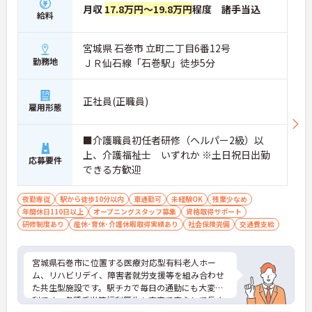
月収
17.8万円～19.8万円
程度 諸手当込
給料
宮城県 石巻市 立町二丁目6番12号
勤務地
ＪＲ仙石線「石巻駅」徒歩5分
正社員(正職員)
雇用形態
■介護職員初任者研修（ヘルパー2級）以
上、介護福祉士 いずれか ※土日祝日出勤
応募要件
できる方歓迎
夜勤専従
駅から徒歩10分以内
車通勤可
未経験OK
残業少なめ
年間休日110日以上
オープニングスタッフ募集
資格取得サポート
研修制度あり
産休･育休･介護休暇取得実績あり
社会保険完備
交通費支給
宮城県石巻市に位置する医療対応型有料老人ホー
ム、リハビリデイ、障害者就労支援等を組み合わせ
た共生型施設です。駅チカで毎日の通勤にも大変便
利です。各種手当等福利厚生も充実で安心して長く