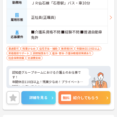
・定年70歳、再雇用75歳までという業界屈指の制度
勤務地
ＪＲ仙石線「石巻駅」バス・車10分
があり、20代から60代まで幅広い年代が活躍してい
ます。年間休日も114日確保されているため、無理
なく長期的なキャリアを築いていただけます。
正社員(正職員)
・全施設がバリアフリー設計かつ最新設備を備えて
雇用形態
おり、清潔感にあふれた美しい環境です。ハード面
に加え、ソフト面でも「献立の事前決定・レシピ完
■介護系資格不問 ■経験不問 ■普通自動車
備」により現場の負担が大幅に軽減されています。
応募要件
免許
ご利用者様の安全性はもちろん、働くスタッフにと
っても身体的負担が少なく、高いモチベーションを
保って業務に集中できます。
車通勤可
残業少なめ
住宅手当・補助
無資格OK
年間休日110日以上
資格取得サポート
研修制度あり
産休･育休･介護休暇取得実績あり
社会保険完備
交通費支給
認知症グループホームにおける介護士のお仕事で
す！
年間休日110日以上！残業少なめ！プライベートな
時間も大切にできます。
無料駐車場完備でマイカー通勤希望の方も安心！
ご興味ある方には、面接のポイントなど、さらに詳
詳細を見る
無料
紹介してもらう
細をお話致しますのでお気軽にご相談ください。