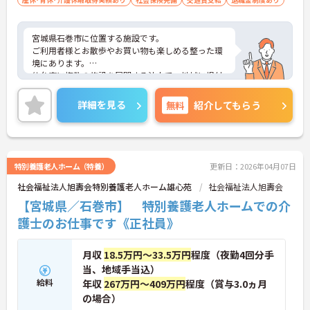
宮城県石巻市に位置する施設です。
ご利用者様とお散歩やお買い物も楽しめる整った環
境にあります。
仙台市に複数の施設を展開する法人で、地域に根付
いたサービスを提供しています。
これから介護業界へチャレンジしたい方も歓迎で
詳細を見る
無料
紹介してもらう
す。
ご興味ある方には、面接対策ポイントなど、さらに
詳細をお話しいたしますのでお気軽にご相談くださ
い！
特別養護老人ホーム（特養）
更新日：2026年04月07日
社会福祉法人旭壽会特別養護老人ホーム雄心苑
社会福祉法人旭壽会
【宮城県／石巻市】 特別養護老人ホームでの介
護士のお仕事です《正社員》
月収
18.5万円～33.5万円
程度（夜勤4回分手
当、地域手当込）
給料
年収
267万円～409万円
程度（賞与3.0ヵ月
の場合）