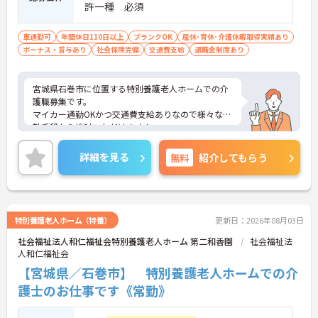
許一種 必須
車通勤可
年間休日110日以上
ブランクOK
産休･育休･介護休暇取得実績あり
ボーナス・賞与あり
社会保険完備
交通費支給
退職金制度あり
宮城県石巻市に位置する特別養護老人ホームでの介
護職募集です。
マイカー通勤OKかつ交通費支給ありなので様々な通
勤手段から検討いただけます！
ご興味のある方はご面接のポイントお伝えしますの
でご気軽にお問合せください。
詳細を見る
無料
紹介してもらう
特別養護老人ホーム（特養）
更新日：2026年08月03日
社会福祉法人和仁福祉会特別養護老人ホーム 第二和香園
社会福祉法
人和仁福祉会
【宮城県／石巻市】 特別養護老人ホームでの介
護士のお仕事です《常勤》