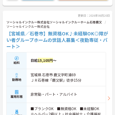
更新日：2026年06月20日
ソーシャルインクルー株式会社ソーシャルインクルーホーム石巻鹿又
ソーシャルインクルー株式会社
【宮城県／石巻市】無資格OK♪未経験OK◎障が
い者グループホームの世話人募集＜夜勤専従・パ
ート＞
日給
15,105円
～
給料
宮城県 石巻市 鹿又字町浦69
勤務地
ＪＲ石巻線「鹿又駅」徒歩15分
非常勤・パート・アルバイト
雇用形態
■ブランクOK ■無資格OK ■未経験OK
※ヘルパー2級以上・社会福祉士・介護福祉