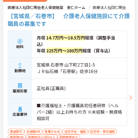
医療法人社団仁明会老人保健施設 恵仁ホーム
医療法人社団仁明会
【宮城県／石巻市】 介護老人保健施設にて介護
職員の募集です
月収
14.7万円～18.5万円
程度（調整手当
込）
給料
年収
225万円～280万円
程度（賞与込）
宮城県 石巻市 山下町2丁目1-5
勤務地
ＪＲ仙石線「石巻駅」徒歩16分
正社員(正職員)
雇用形態
■介護福祉士・介護職員初任者研修（ヘル
パー2級）以上お持ちの方 ※未経験・無資格
応募要件
相談可
車通勤可
未経験OK
残業少なめ
住宅手当・補助
託児所・育児補助
無資格OK
年間休日110日以上
研修制度あり