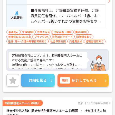
■介護福祉士、介護職員実務者研修、介護
職員初任者研修、ホームヘルパー1級、ホー
応募要件
ムヘルパー2級いずれかの資格をお持ちの方
※経験があれば尚可 ■普通自動車運転免許
（AT限定可）
車通勤可
未経験OK
残業少なめ
住宅手当・補助
無資格OK
年間休日110日以上
ブランクOK
資格取得サポート
研修制度あり
産休･育休･介護休暇取得実績あり
社会保険完備
交通費支給
退職金制度あり
宮城県石巻市にございます、特別養護老人ホームに
おける常勤介護職の募集です！
年間休日数110日以上！しっかりお休みが取れ、残
業も少なめなのでプライベートな時間も大切にしな
がら働くことができます。
また、住宅手当を含め、各種手当、資格取得支援な
詳細を見る
無料
紹介してもらう
ど充実しております。
マイカー通勤OKなので、通勤も楽々です♪
ご興味ある方には、面接のポイントなど、さらに詳
細をお話致しますのでお気軽にご相談ください。
特別養護老人ホーム（特養）
更新日：2026年08月03日
社会福祉法人和仁福祉会特別養護老人ホーム 涼風園
社会福祉法人和
仁福祉会