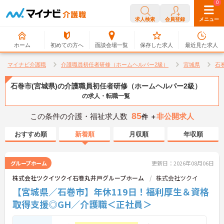
0
0
求人検索
会員登録
メニュー
ホーム
初めての方へ
面談会場一覧
保存した求人
最近見た求人
マイナビ介護職
介護職員初任者研修（ホームヘルパー2級）
宮城県
石
石巻市(宮城県)の介護職員初任者研修（ホームヘルパー2級）
の求人・転職一覧
85
この条件の介護・福祉求人数
非公開求人
件 ＋
おすすめ順
新着順
月収順
年収順
グループホーム
更新日：2026年08月06日
株式会社ツクイツクイ石巻丸井戸グループホーム
株式会社ツクイ
【宮城県／石巻市】年休119日！福利厚生＆資格
取得支援◎GH／介護職＜正社員＞