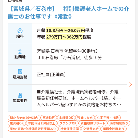
【宮城県／石巻市】 特別養護老人ホームでの介
護士のお仕事です《常勤》
月収
18.8万円～26.0万円
程度
給料
年収
279万円～362万円
程度
宮城県 石巻市 流留字沖30番地3
勤務地
ＪＲ石巻線「万石浦駅」徒歩10分
正社員(正職員)
雇用形態
■介護福祉士、介護職員実務者研修、介護
職員初任者研修、ホームヘルパー1級、ホー
応募要件
ムヘルパー2級いずれかの資格をお持ちの方
※経験があれば尚可 ■普通自動車運転免許
（AT限定可）
駅から徒歩10分以内
車通勤可
未経験OK
残業少なめ
住宅手当・補助
無資格OK
年間休日110日以上
ブランクOK
資格取得サポート
研修制度あり
産休･育休･介護休暇取得実績あり
社会保険完備
交通費支給
退職金制度あり