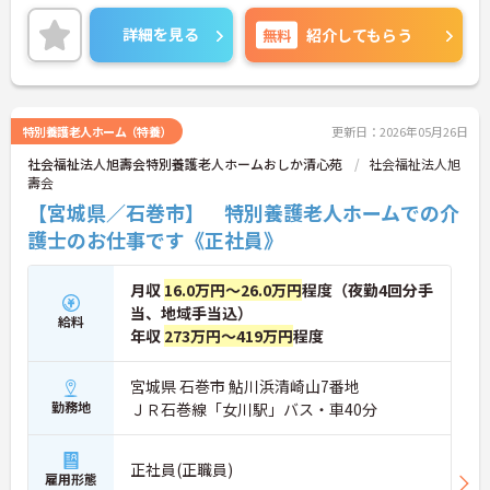
詳細を見る
無料
紹介してもらう
特別養護老人ホーム（特養）
更新日：2026年05月26日
社会福祉法人旭壽会特別養護老人ホームおしか清心苑
社会福祉法人旭
壽会
【宮城県／石巻市】 特別養護老人ホームでの介
護士のお仕事です《正社員》
月収
16.0万円～26.0万円
程度（夜勤4回分手
当、地域手当込）
給料
年収
273万円～419万円
程度
宮城県 石巻市 鮎川浜清崎山7番地
勤務地
ＪＲ石巻線「女川駅」バス・車40分
正社員(正職員)
雇用形態