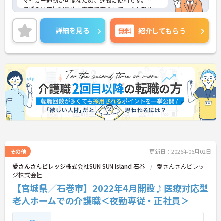
マイカー通勤が可能なため、通勤に便利です。
各種手当等福利厚生も充実で安心して長くお勤めい
ただけます。
ご興味のある方には、面接対策ポイントなど、さら
詳細を見る
無料
紹介してもらう
に詳細をお話しいたしますのでお気軽にご相談くだ
さい。
その他
更新日：2026年06月02日
愛さんさんビレッジ株式会社SUN SUN Island 石巻
愛さんさんビレッ
ジ株式会社
【宮城県／石巻市】2022年4月開設♪医療対応型
老人ホームでの介護職＜夜勤専従・正社員＞