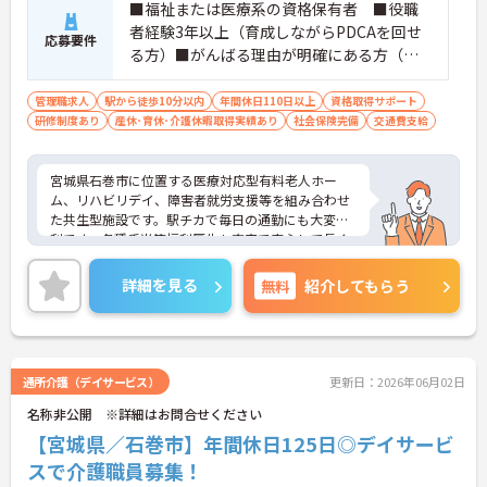
■福祉または医療系の資格保有者 ■役職
者経験3年以上（育成しながらPDCAを回せ
応募要件
る方）■がんばる理由が明確にある方（理
念共感、当事者経験、原体験のお持ちの
方）いずれも満たす方 ※業界未経験可（チ
管理職求人
駅から徒歩10分以内
年間休日110日以上
資格取得サポート
研修制度あり
産休･育休･介護休暇取得実績あり
ームを達成に導いたマネージメント経験必
社会保険完備
交通費支給
須）
宮城県石巻市に位置する医療対応型有料老人ホー
ム、リハビリデイ、障害者就労支援等を組み合わせ
た共生型施設です。駅チカで毎日の通勤にも大変便
利です。各種手当等福利厚生も充実で安心して長く
お勤めいただけます。ご興味のある方には、面接対
策ポイントなど、さらに詳細をお話しいたしますの
詳細を見る
無料
紹介してもらう
でお気軽にご相談ください！
通所介護（デイサービス）
更新日：2026年06月02日
名称非公開 ※詳細はお問合せください
【宮城県／石巻市】年間休日125日◎デイサービ
スで介護職員募集！