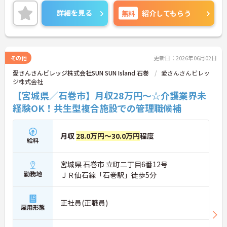
お勤めいただけます。ご興味のある方には、面接対
策ポイントなど、さらに詳細をお話しいたしますの
詳細を見る
無料
紹介してもらう
でお気軽にご相談ください！
その他
更新日：2026年06月02日
愛さんさんビレッジ株式会社SUN SUN Island 石巻
愛さんさんビレッ
ジ株式会社
【宮城県／石巻市】月収28万円～☆介護業界未
経験OK！共生型複合施設での管理職候補
月収
28.0万円～30.0万円
程度
給料
宮城県 石巻市 立町二丁目6番12号
勤務地
ＪＲ仙石線「石巻駅」徒歩5分
正社員(正職員)
雇用形態