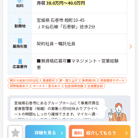
月収
38.0万円～40.0万円
があります
給料
【賞与実績最大185万円！大手法人ならではの手厚
い福利厚生が魅力です】
宮城県 石巻市 殻町10-45
・頑張りをしっかりと評価し還元する過去実績最大
勤務地
ＪＲ仙石線「石巻駅」徒歩2分
185万円の賞与や配偶者とお子様向けの扶養手当を
支給しています
・勤続3年以上で対象となる退職金制度や宿泊費補
契約社員・嘱託社員
雇用形態
助などを受けられる独自の福利厚生制度ツクイPLUS
を完備しています
・社内規定の範囲内で髪色や髪型をはじめネイルや
■無資格応募可■マネジメント・営業経験
まつげエクステが自由であり個性を大切にしながら
応募要件
者
のびのびと働けます
【資格取得支援制度が充実！少人数ユニットのアッ
駅から徒歩10分以内
車通勤可
寮・借り上げ
無資格OK
資格取得サポート
トホームな環境で専門性を高められます】
研修制度あり
ボーナス・賞与あり
社会保険完備
交通費支給
・実務者研修の受講料負担や介護福祉士等の合格お
祝い金支給など有資格者の更なるキャリアアップを
全力で応援しています
宮城県石巻市にあるグループホームにて事業所責任
・少人数ユニット単位でのお客様と距離が近い環境
者兼管理者（候補）の募集☆月9日休みでプライベ
のなかで一人ひとりに寄り添った丁寧な介護を実践
ートの時間もしっかり確保できます。マイカー通勤
できます
も可能なため、毎日の通勤も安心です♪ご興味のあ
・多様な社内研修プログラムや明確なキャリアパス
る方には、面接対策ポイントなど、さらに詳細をご
制度が整備されており介護の専門職として長期的な
案内しますのでお気軽にご相談ください！
詳細を見る
無料
紹介してもらう
成長を目指すことができます