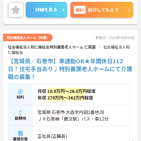
がら働けます！
ご興味ある方には、面接のポイントなど、さらに詳
詳細を見る
無料
紹介してもらう
細をお話致しますのでお気軽にご相談ください。
特別養護老人ホーム（特養）
更新日：2026年08月03日
社会福祉法人和仁福祉会特別養護老人ホーム 仁風園
社会福祉法人和
仁福祉会
【宮城県／石巻市】車通勤OK★年間休日112
日！住宅手当あり♪特別養護老人ホームにて介護
職の募集！
月収
18.8万円～26.0万円
程度
給料
年収
279万円～362万円
程度
宮城県 石巻市 大森字内田1番地28
勤務地
ＪＲ石巻線「鹿又駅」バス・車12分
正社員(正職員)
雇用形態