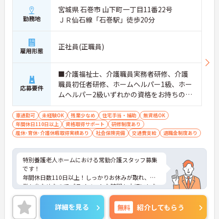
宮城県 石巻市 山下町一丁目11番22号
勤務地
ＪＲ仙石線「石巻駅」徒歩20分
正社員(正職員)
雇用形態
■介護福祉士、介護職員実務者研修、介護
職員初任者研修、ホームヘルパー1級、ホー
応募要件
ムヘルパー2級いずれかの資格をお持ちの方
※経験があれば尚可 ■普通自動車運転免許
（AT限定可）
車通勤可
未経験OK
残業少なめ
住宅手当・補助
無資格OK
年間休日110日以上
資格取得サポート
研修制度あり
産休･育休･介護休暇取得実績あり
社会保険完備
交通費支給
退職金制度あり
特別養護老人ホームにおける常勤介護スタッフ募集
です！
年間休日数110日以上！しっかりお休みが取れ、残
業も少なめなのでプライベートな時間も大切にしな
がら働けます！
ご興味ある方には、面接のポイントなど、さらに詳
詳細を見る
無料
紹介してもらう
細をお話致しますのでお気軽にご相談ください。