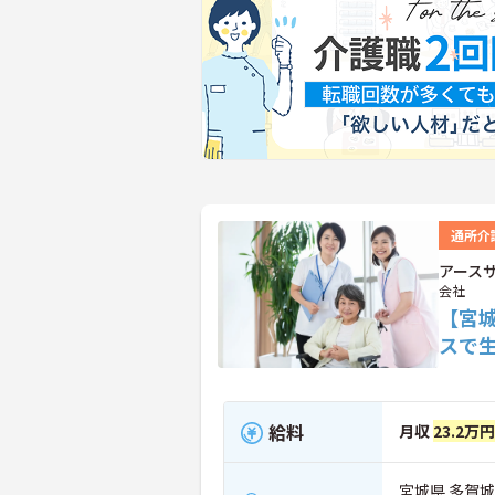
通所介
アース
会社
【宮
スで
給料
月収
23.2万
宮城県 多賀城