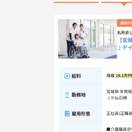
通所介
名称非
【宮
♪デ
給料
月収
29.3万
宮城県 多賀
勤務地
ＪＲ仙石線
雇用形態
正社員(正職員
■介護職員初