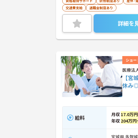
資格取得サポート
研修制度あり
産休･
交通費支給
退職金制度あり
詳細を
ショー
医療法
【宮
休み
月収
17.0万
給料
年収
204万円
宮城県 多賀城市