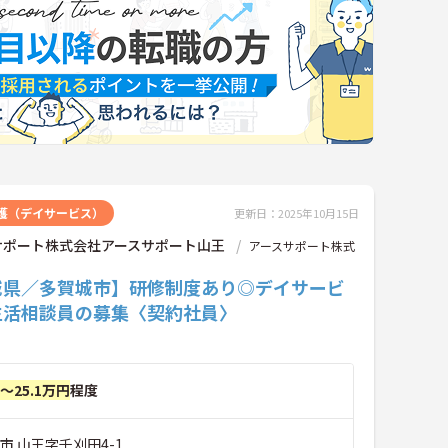
護（デイサービス）
更新日：2025年10月15日
サポート株式会社アースサポート山王
アースサポート株式
城県／多賀城市】研修制度あり◎デイサービ
生活相談員の募集〈契約社員〉
円～25.1万円
程度
市 山王字千刈田4-1