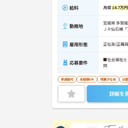
給料
月収
14.7万
宮城県 多賀城市
勤務地
ＪＲ仙石線「
雇用形態
正社員(正職員
■社会福祉士
応募要件
問
車通勤可
未経験OK
残業少なめ
日
詳細を