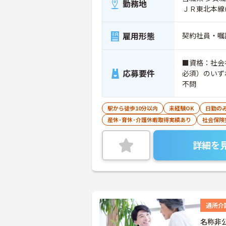
勤務地
ＪＲ東北本線
雇用形態
契約社員・嘱
■資格：社会
応募要件
必須）のいず
不問
駅から徒歩10分以内
未経験OK
日勤の
産休･育休･介護休暇取得実績あり
社会保険
詳細を
通所介
名称非