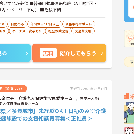
格いずれか必須 ■普通自動車運転免許（AT限定可・
以内・ペーパー不可） ■経験不問
OK
日勤のみ
年間休日110日以上
資格取得サポート
あり
ボーナス・賞与あり
社会保険完備
交通費支給
見る
無料
紹介してもらう
ア（通所リハ）
更新日：2026年02月17日
人泉仁会 介護老人保健施設恵愛ホーム
医療法人泉仁
老人保健施設恵愛ホーム
城県／多賀城市】未経験OK！日勤のみ◎介護
保健施設での支援相談員募集＜正社員＞