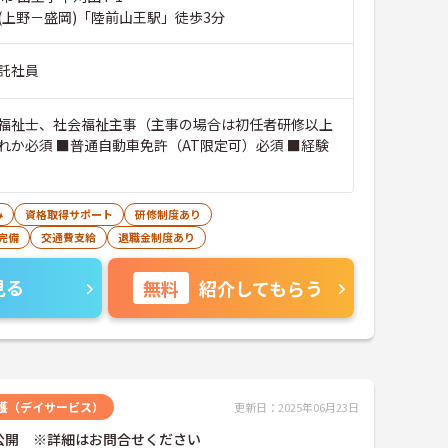
(上野－盛岡)「陸前山王駅」徒歩3分
託社員
福祉士、社会福祉主事（主事の場合は初任者研修以上
れか必須 ■普通自動車免許（AT限定可）必須 ■経験
み
資格取得サポート
研修制度あり
完備
交通費支給
退職金制度あり
見る
無料
紹介してもらう
護（デイサービス）
更新日：2025年06月23日
公開 ※詳細はお問合せください