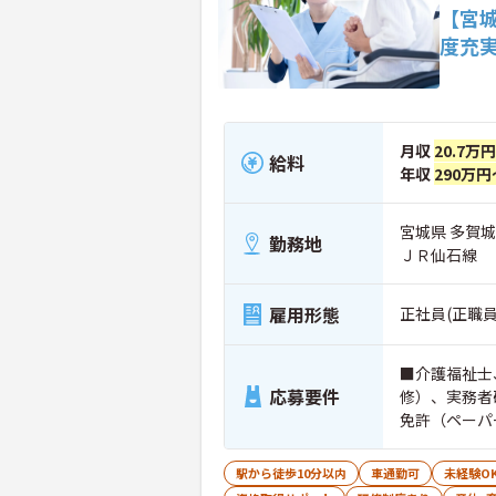
【宮
度充
月収
20.7万
給料
年収
290万円
宮城県 多賀
勤務地
ＪＲ仙石線
雇用形態
正社員(正職員
■介護福祉士
応募要件
修）、実務者
免許（ペーパ
が可能な方優
駅から徒歩10分以内
車通勤可
未経験O