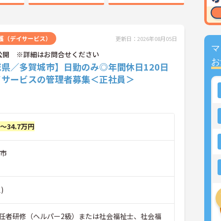
護（デイサービス）
更新日：2026年08月05日
マ
公開 ※詳細はお問合せください
お
城県／多賀城市】日勤のみ◎年間休日120日
イサービスの管理者募集＜正社員＞
円～34.7万円
城市
)
任者研修（ヘルパー2級）または社会福祉士、社会福