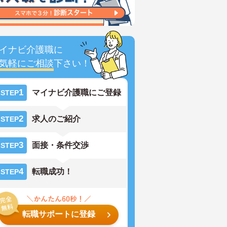
イナビ介護職に
気軽にご相談
下さい！
1
マイナビ介護職にご登録
STEP
2
求人のご紹介
STEP
3
面接・条件交渉
STEP
4
転職成功！
STEP
転職サポートに登録