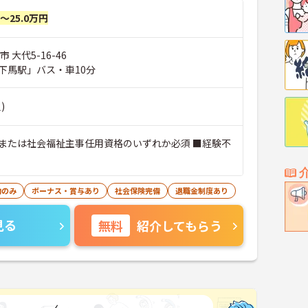
円～25.0万円
 大代5-16-46
下馬駅」バス・車10分
)
または社会福祉主事任用資格のいずれか必須 ■経験不
勤のみ
ボーナス・賞与あり
社会保険完備
退職金制度あり
見る
無料
紹介してもらう