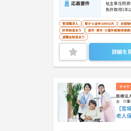
応募要件
祉主事任用資
免許取得1年
管理職求人
駅から徒歩10分以内
未経験
研修制度あり
産休･育休･介護休暇取得実績
退職金制度あり
詳細を
デイケ
医療法
会 介護
【宮
老人