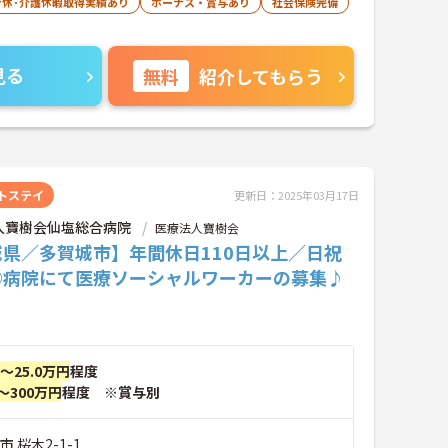
育休･介護休暇取得実績あり
ボーナス・賞与あり
社会保険完備
見る
無料
紹介してもらう
トステイ
更新日：2025年03月17日
人寶樹会仙塩総合病院
医療法人寶樹会
城県／多賀城市】年間休日110日以上／日祝
◎病院にて医療ソーシャルワーカーの募集♪
円～25.0万円
程度
～300万円
程度 ※賞与別
 桜木2-1-1