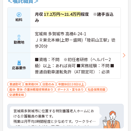
＜嘱託職員＞
月収
17.2万円～21.4万円
程度 ※諸手当込
給料
み
宮城県 多賀城市 高橋4-24-1
ＪＲ東北本線(上野－盛岡)「陸前山王駅」徒
勤務地
歩20分
■資格：不問 ※初任者研修（ヘルパー2
級）以上：あれば尚可 ■実務経験：不問 ■
応募要件
普通自動車運転免許（AT限定可）：必須
車通勤可
無資格OK
日勤のみ
年間休日110日以上
産休･育休･介護休暇取得実績あり
ボーナス・賞与あり
社会保険完備
交通費支給
宮城県多賀城市に位置する特別養護老人ホームにお
ける介護職員の募集です。
残業は月平均3時間程度と少なめです。ワークライフ
バランスを保ちながらご勤務いただけます。また、