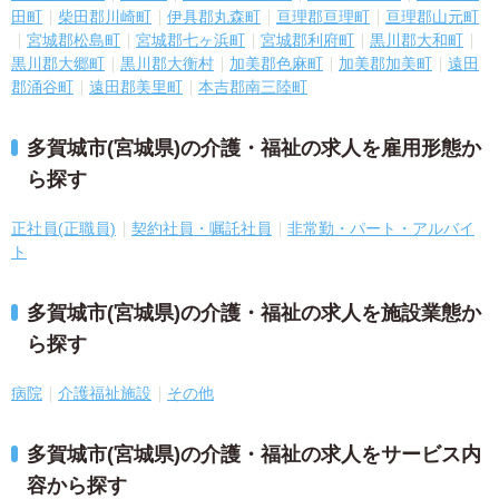
田町
柴田郡川崎町
伊具郡丸森町
亘理郡亘理町
亘理郡山元町
宮城郡松島町
宮城郡七ヶ浜町
宮城郡利府町
黒川郡大和町
黒川郡大郷町
黒川郡大衡村
加美郡色麻町
加美郡加美町
遠田
郡涌谷町
遠田郡美里町
本吉郡南三陸町
多賀城市(宮城県)の介護・福祉の求人を雇用形態か
ら探す
正社員(正職員)
契約社員・嘱託社員
非常勤・パート・アルバイ
ト
多賀城市(宮城県)の介護・福祉の求人を施設業態か
ら探す
病院
介護福祉施設
その他
多賀城市(宮城県)の介護・福祉の求人をサービス内
容から探す