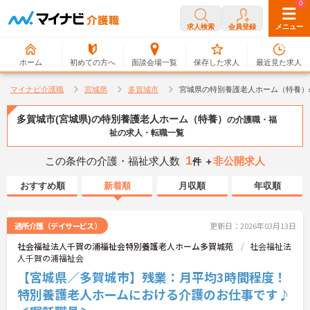
0
0
求人検索
会員登録
メニュー
ホーム
初めての方へ
面談会場一覧
保存した求人
最近見た求人
マイナビ介護職
宮城県
多賀城市
宮城県の特別養護老人ホーム（特養）
多賀城市(宮城県)の特別養護老人ホーム（特養）
の介護職・福
祉の求人・転職一覧
1
この条件の介護・福祉求人数
非公開求人
件 ＋
おすすめ順
新着順
月収順
年収順
通所介護（デイサービス）
更新日：2026年03月13日
社会福祉法人千賀の浦福祉会特別養護老人ホーム多賀城苑
社会福祉法
人千賀の浦福祉会
【宮城県／多賀城市】残業：月平均3時間程度！
特別養護老人ホームにおける介護のお仕事です♪