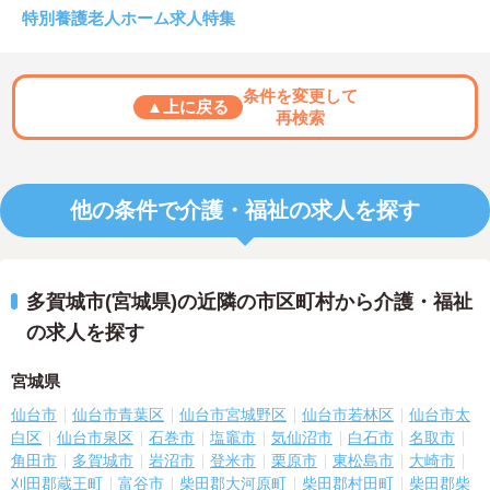
特別養護老人ホーム求人特集
条件を変更して
▲上に戻る
再検索
他の条件で介護・福祉の求人を探す
多賀城市(宮城県)の近隣の市区町村から介護・福祉
の求人を探す
宮城県
仙台市
仙台市青葉区
仙台市宮城野区
仙台市若林区
仙台市太
白区
仙台市泉区
石巻市
塩竈市
気仙沼市
白石市
名取市
角田市
多賀城市
岩沼市
登米市
栗原市
東松島市
大崎市
刈田郡蔵王町
富谷市
柴田郡大河原町
柴田郡村田町
柴田郡柴