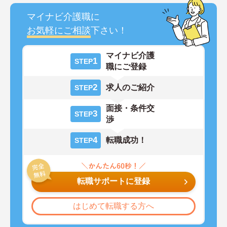
マイナビ介護職に
お気軽にご相談
下さい！
マイナビ介護
1
STEP
職にご登録
2
求人のご紹介
STEP
面接・条件交
3
STEP
渉
4
転職成功！
STEP
転職サポートに登録
はじめて転職する方へ