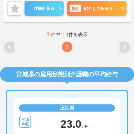
フォロー体制が充実しています。業務に不安がある
方でも安心してご勤務いただけます。
詳細を見る
無料
紹介してもらう
ご興味のある方には、面接対策ポイントなど、さら
に詳細をご案内しますのでお気軽にご相談くださ
い！
1
件中 1-1件を表示
1
宮城県の雇用形態別介護職の平均給与
正社員
23.0
万円