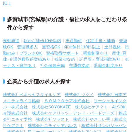
以上
多賀城市(宮城県)の介護・福祉の求人をこだわり条
件から探す
夜勤専従
駅から徒歩10分以内
車通勤可
住宅手当・補助
未経
験OK
管理職求人
無資格OK
年間休日110日以上
土日祝休
日
勤のみ
ブランクOK
資格取得サポート
研修制度あり
産休･育
休･介護休暇取得実績あり
残業少なめ
託児所・育児補助あり
ボ
ーナス・賞与あり
社会保険完備
交通費支給
退職金制度あり
企業から介護の求人を探す
株式会社ベネッセスタイルケア
株式会社ツクイ
株式会社日本ア
メニティライフ協会
ＳＯＭＰＯケア株式会社
ソーシャルインク
ルー株式会社
株式会社SOYOKAZE
株式会社ケア２１
ALSOK
介護株式会社
株式会社ケアリッツ・アンド・パートナーズ
株式
会社ニチイ学館
株式会社ソラスト
株式会社やさしい手
株式会
社ケア２１
株式会社ニチイケアパレス
株式会社サンガジャパン
株式会社川島コーポレーション
株式会社アンビス
株式会社サ