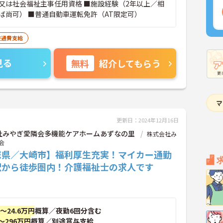
又は社会福祉主事任用資格 ■施設経験（2年以上／相
ば尚可） ■普通自動車運転免許（AT限定可）
交通費支給
見る
無料
紹介してもらう
更新日：2024年12月16日
社みやぎ愛隣会多機能ケアホームあずなの里
株式会社み
会
城県／大崎市】福利厚生充実！マイカー通勤
駅から徒歩圏内！介護福祉士の求人です
円～24.6万円
概算／夜勤6回分含む
～296万円
概算／別途賞与支給