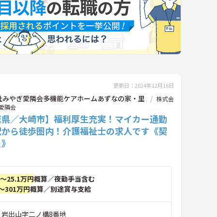
更新日：2024年12月16日
社みやぎ愛隣会多機能ケアホームあずなの家・里
株式会
愛隣会
城県／大崎市】福利厚生充実！マイカー通勤
駅から徒歩圏内！介護福祉士の求人です《契
員》
円～25.1万円
概算／夜勤手当含む
～301万円
概算／別途賞与支給
市 岩出山字二ノ構8番地