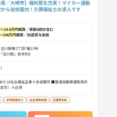
城県／大崎市】福利厚生充実！マイカー通勤
駅から徒歩圏内！介護福祉士の求人です
円～24.6万円
概算／夜勤6回分含む
～296万円
概算／別途賞与支給
 古川駅東2丁目7番13号
「古川駅」徒歩8分
)
または社会福祉主事※未経験可 ■普通自動車運転免許
限定可）※必須
K
研修制度あり
社会保険完備
交通費支給