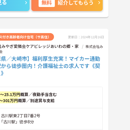
見る
無料
紹介してもらう
ス付き高齢者向け住宅（サ高住）
更新日：2024年12月16日
社みやぎ愛隣会ケアビレッジあいわの郷・家
株式会社み
会
城県／大崎市】福利厚生充実！マイカー通勤
駅から徒歩圏内！介護福祉士の求人です《契
員》
円～25.1万円
概算／夜勤手当含む
～301万円
概算／別途賞与支給
 古川駅東2丁目7番2号
「古川駅」徒歩8分