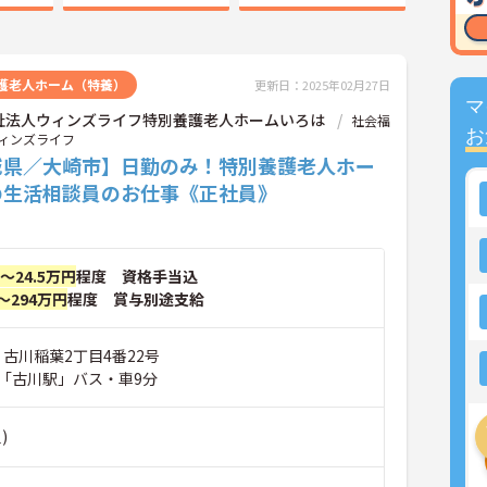
護老人ホーム（特養）
更新日：2025年02月27日
マ
祉法人ウィンズライフ特別養護老人ホームいろは
社会福
お
ィンズライフ
城県／大崎市】日勤のみ！特別養護老人ホー
の生活相談員のお仕事《正社員》
円～24.5万円
程度 資格手当込
～294万円
程度 賞与別途支給
 古川稲葉2丁目4番22号
「古川駅」バス・車9分
)