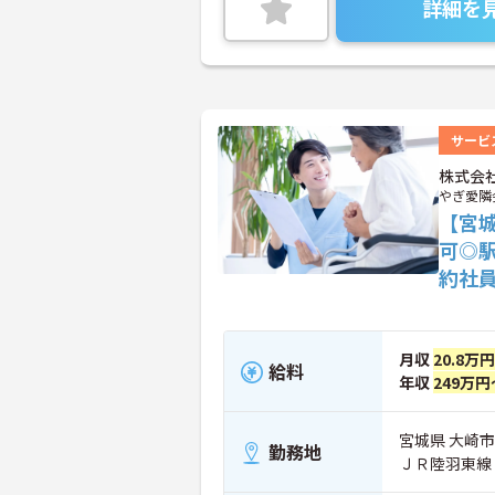
詳細を
サービ
株式会
やぎ愛隣
【宮
可◎
約社
月収
20.8万
給料
年収
249万円
宮城県 大崎市
勤務地
ＪＲ陸羽東線