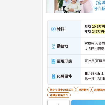
【宮
可◎
月収
20.6万
給料
年収
247万円
宮城県 大崎市
勤務地
ＪＲ陸羽東線
雇用形態
正社員(正職員
■介護福祉士
応募要件
第一種（AT
駅から徒歩10分以内
車通勤可
未経験O
退職金制度あり