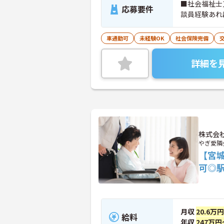
■社会福祉士
応募要件
談員経験あれ
車通勤可
未経験OK
社会保険完備
詳細を
株式会
やぎ愛隣
【宮
可◎
月収
20.6万
給料
年収
247万円