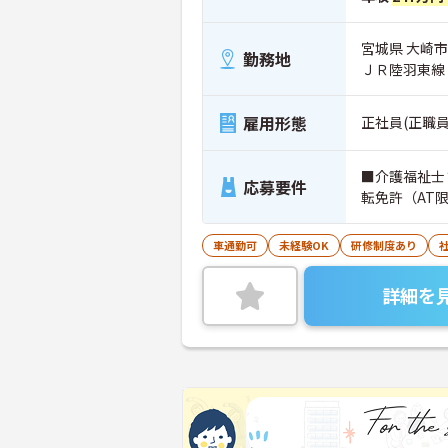
宮城県 大崎市
勤務地
ＪＲ陸羽東線
雇用形態
正社員(正職員
■介護福祉士
応募要件
転免許（AT
車通勤可
未経験OK
研修制度あり
詳細を