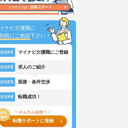
イナビ介護職に
気軽にご相談
下さい！
1
マイナビ介護職にご登録
STEP
2
求人のご紹介
STEP
3
面接・条件交渉
STEP
4
転職成功！
STEP
転職サポートに登録