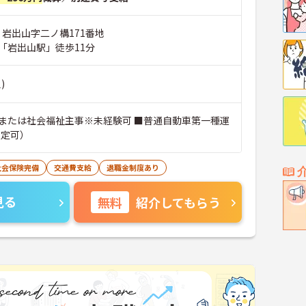
 岩出山字二ノ構171番地
「岩出山駅」徒歩11分
)
または社会福祉主事※未経験可 ■普通自動車第一種運
限定可）
社会保険完備
交通費支給
退職金制度あり
見る
無料
紹介してもらう