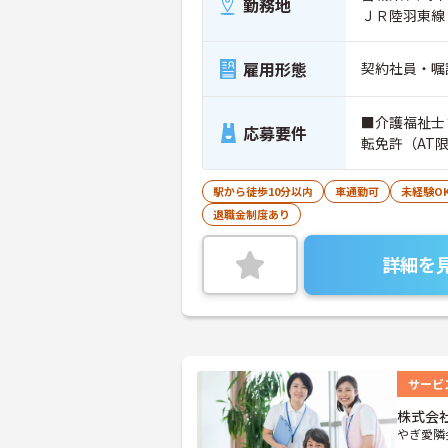
勤務地
ＪＲ陸羽東線
雇用形態
契約社員・嘱
■介護福祉士
応募要件
転免許（AT
駅から徒歩10分以内
車通勤可
未経験O
退職金制度あり
詳細を
サービ
株式会
やぎ愛隣