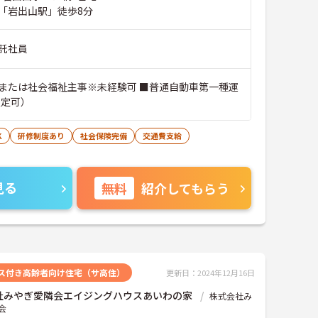
「岩出山駅」徒歩8分
託社員
または社会福祉主事※未経験可 ■普通自動車第一種運
限定可）
K
研修制度あり
社会保険完備
交通費支給
見る
無料
紹介してもらう
ス付き高齢者向け住宅（サ高住）
更新日：2024年12月16日
社みやぎ愛隣会エイジングハウスあいわの家
株式会社み
会