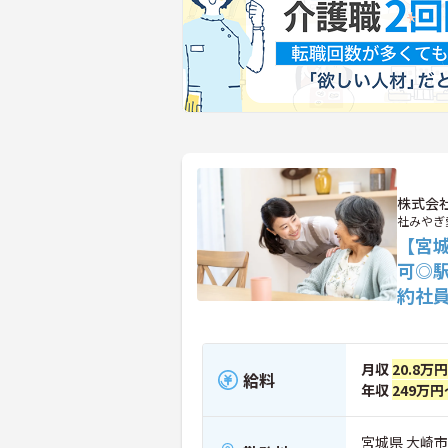
株式会
社みやぎ
【宮
可◎
約社
月収
20.8万
給料
年収
249万円
宮城県 大崎