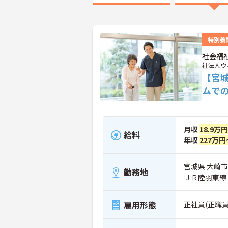
特別養
社会福
祉法人ウ
【宮
ムで
月収
18.9万
給料
年収
227万円
宮城県 大崎市
勤務地
ＪＲ陸羽東線
雇用形態
正社員(正職員