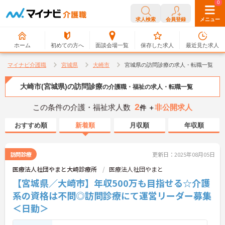
0
0
求人検索
会員登録
メニュー
ホーム
初めての方へ
面談会場一覧
保存した求人
最近見た求人
マイナビ介護職
宮城県
大崎市
宮城県の訪問診療の求人・転職一覧
大崎市(宮城県)の訪問診療
の介護職・福祉の求人・転職一覧
2
この条件の介護・福祉求人数
非公開求人
件 ＋
おすすめ順
新着順
月収順
年収順
訪問診療
更新日：2025年08月05日
医療法人社団やまと大崎診療所
医療法人社団やまと
【宮城県／大崎市】年収500万も目指せる☆介護
系の資格は不問◎訪問診療にて運営リーダー募集
＜日勤＞