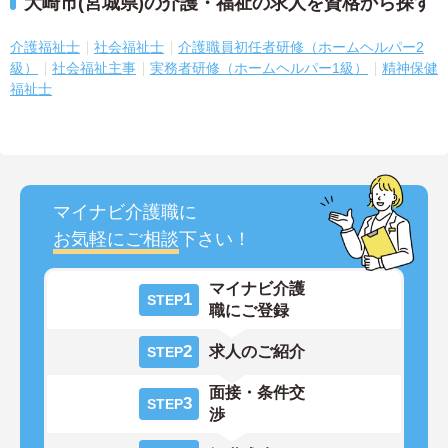
大崎市(宮城県)の介護・福祉の求人を資格から探す
介護福祉士
社会福祉士
介護職員初任者研修（ホームヘルパー2
級）
社会福祉主事
実務者研修（ホームヘルパー1級）
精神保健
福祉士
マイナビ介護職に
お気軽にご相談
下さい！
マイナビ介護
1
STEP
職にご登録
2
求人のご紹介
STEP
面接・条件交
3
STEP
渉