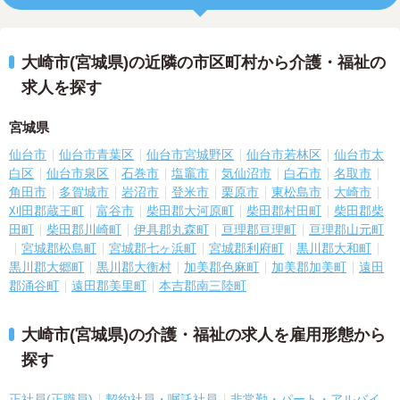
大崎市(宮城県)の近隣の市区町村から介護・福祉の
求人を探す
宮城県
仙台市
仙台市青葉区
仙台市宮城野区
仙台市若林区
仙台市太
白区
仙台市泉区
石巻市
塩竈市
気仙沼市
白石市
名取市
角田市
多賀城市
岩沼市
登米市
栗原市
東松島市
大崎市
刈田郡蔵王町
富谷市
柴田郡大河原町
柴田郡村田町
柴田郡柴
田町
柴田郡川崎町
伊具郡丸森町
亘理郡亘理町
亘理郡山元町
宮城郡松島町
宮城郡七ヶ浜町
宮城郡利府町
黒川郡大和町
黒川郡大郷町
黒川郡大衡村
加美郡色麻町
加美郡加美町
遠田
郡涌谷町
遠田郡美里町
本吉郡南三陸町
大崎市(宮城県)の介護・福祉の求人を雇用形態から
探す
正社員(正職員)
契約社員・嘱託社員
非常勤・パート・アルバイ