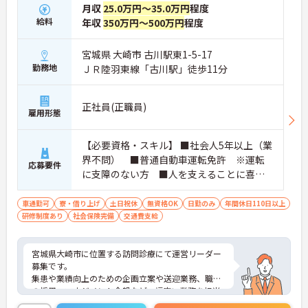
月収
25.0万円～35.0万円
程度
給料
年収
350万円～500万円
程度
宮城県 大崎市 古川駅東1-5-17
勤務地
ＪＲ陸羽東線「古川駅」徒歩11分
正社員(正職員)
雇用形態
【必要資格・スキル】 ■社会人5年以上（業
界不問） ■普通自動車運転免許 ※運転
応募要件
に支障のない方 ■人を支えることに喜び
を感じられる方 ■チームやプロジェクト
などでメンバーをまとめる役割を経験した
車通勤可
寮・借り上げ
土日祝休
無資格OK
日勤のみ
年間休日110日以上
研修制度あり
社会保険完備
ことがある方 ■介護資格の無い方 可
交通費支給
宮城県大崎市に位置する訪問診療にて運営リーダー
募集です。
集患や業績向上のための企画立案や送迎業務、職員
の採用、マネジメント全般など、幅広い業務を担当
いただくため、様々なスキルが身に着く職場です。