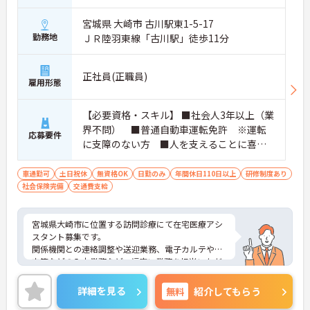
宮城県 大崎市 古川駅東1-5-17
勤務地
ＪＲ陸羽東線「古川駅」徒歩11分
正社員(正職員)
雇用形態
【必要資格・スキル】 ■社会人3年以上（業
界不問） ■普通自動車運転免許 ※運転
応募要件
に支障のない方 ■人を支えることに喜び
を感じられる方 ■介護資格の無い方 可
車通勤可
土日祝休
無資格OK
日勤のみ
年間休日110日以上
研修制度あり
社会保険完備
交通費支給
宮城県大崎市に位置する訪問診療にて在宅医療アシ
スタント募集です。
関係機関との連絡調整や送迎業務、電子カルテや処
方箋などの入力業務など、幅広い業務を担当いただ
くため、様々なスキルが身に着く職場です。
土日祝固定休み・年間休日126日とお休み多めでし
詳細を見る
無料
紹介してもらう
っかりとリフレッシュができます。