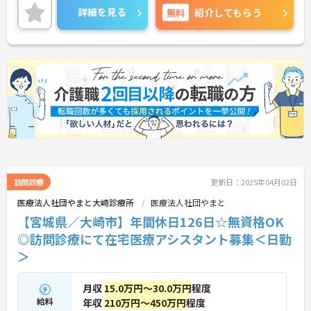
土日祝固定休み・年間休日126日とお休み多めでし
詳細を見る
無料
紹介してもらう
っかりとリフレッシュができます。
ご興味のある方には、面接対策ポイントなど、さら
に詳細をお話いたしますので、お気軽にご相談くだ
さい。
訪問診療
更新日：2025年04月02日
医療法人社団やまと大崎診療所
医療法人社団やまと
【宮城県／大崎市】年間休日126日☆無資格OK
◎訪問診療にて在宅医療アシスタント募集＜日勤
＞
月収
15.0万円～30.0万円
程度
給料
年収
210万円～450万円
程度