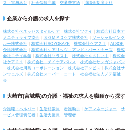
ス・賞与あり
社会保険完備
交通費支給
退職金制度あり
企業から介護の求人を探す
株式会社ベネッセスタイルケア
株式会社ツクイ
株式会社日本ア
メニティライフ協会
ＳＯＭＰＯケア株式会社
ソーシャルインク
ルー株式会社
株式会社SOYOKAZE
株式会社ケア２１
ALSOK
介護株式会社
株式会社ケアリッツ・アンド・パートナーズ
株式
会社ニチイ学館
株式会社ソラスト
株式会社やさしい手
株式会
社ケア２１
株式会社ニチイケアパレス
株式会社サンガジャパン
株式会社川島コーポレーション
株式会社アンビス
株式会社サ
ンウェルズ
株式会社スーパー・コート
社会福祉法人ノテ福祉
会
大崎市(宮城県)の介護・福祉の求人を職種から探す
介護職・ヘルパー
生活相談員
看護助手
ケアマネージャー
サ
ービス管理責任者
生活支援員
管理者