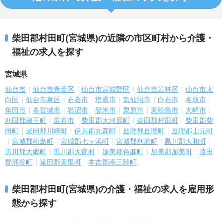
柴田郡村田町(宮城県)の近隣の市区町村から介護・
福祉の求人を探す
宮城県
仙台市
仙台市青葉区
仙台市宮城野区
仙台市若林区
仙台市太
白区
仙台市泉区
石巻市
塩竈市
気仙沼市
白石市
名取市
角田市
多賀城市
岩沼市
登米市
栗原市
東松島市
大崎市
刈田郡蔵王町
富谷市
柴田郡大河原町
柴田郡村田町
柴田郡柴
田町
柴田郡川崎町
伊具郡丸森町
亘理郡亘理町
亘理郡山元町
宮城郡松島町
宮城郡七ヶ浜町
宮城郡利府町
黒川郡大和町
黒川郡大郷町
黒川郡大衡村
加美郡色麻町
加美郡加美町
遠田
郡涌谷町
遠田郡美里町
本吉郡南三陸町
柴田郡村田町(宮城県)の介護・福祉の求人を雇用形
態から探す