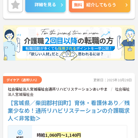
ご興味のある方は、面接のポイントをお伝えします
詳細を見る
無料
紹介してもらう
のでお気軽にお問い合せください。
デイケア（通所リハ）
更新日：2025年10月28日
社会福祉法人宮城福祉会通所リハビリステーションあいやま
社会福祉
法人宮城福祉会
【宮城県／柴田郡村田町】育休・看護休あり／残
業少なめ！通所リハビリステーションの介護職求
人＜非常勤＞
時給
1,060円～1,140円
給料