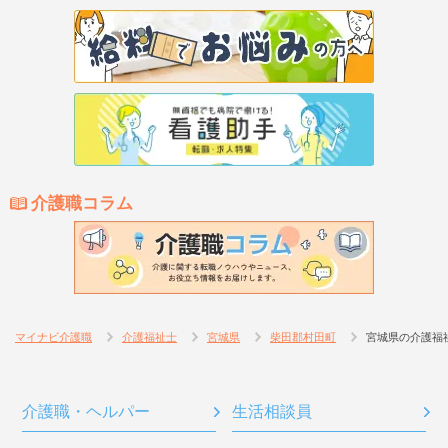
介護職コラム
マイナビ介護職
介護福祉士
宮城県
柴田郡村田町
宮城県の介護福
介護職・ヘルパー
生活相談員