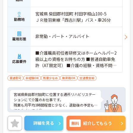
宮城県 柴田郡村田町 村田字相山100-5
勤務地
ＪＲ陸羽東線「西古川駅」バス・車26分
非常勤・パート・アルバイト
雇用形態
■介護職員初任者研修又はホームヘルパー2
級以上の資格をお持ちの方 ■普通自動車免
応募要件
許（AT限定可） ■介護の経験・資格不問
【下記あれば尚可】 ・介護福祉士 ・介護職
員実務者研修（旧ヘルパー1級） ・介護職員
車通勤可
未経験OK
残業少なめ
無資格OK
交通費支給
初任者研修（旧ヘルパー2級）
宮城県柴田郡村田町に位置する通所リハビリステー
ションにて介護のお仕事です。
残業も月平均3時間程度と少なく、退勤後の予定も
組みやすいです◎
資格・経験不問なため、介護職初めての方もぜひご
応募ください！
詳細を見る
無料
紹介してもらう
ご興味のある方には、面接対策ポイントなど、さら
に詳細をお話しいたしますので、お気軽にご相談く