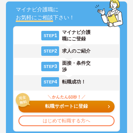
マイナビ介護職に
お気軽にご相談
下さい！
マイナビ介護
1
STEP
職にご登録
2
求人のご紹介
STEP
面接・条件交
3
STEP
渉
4
転職成功！
STEP
転職サポートに登録
はじめて転職する方へ