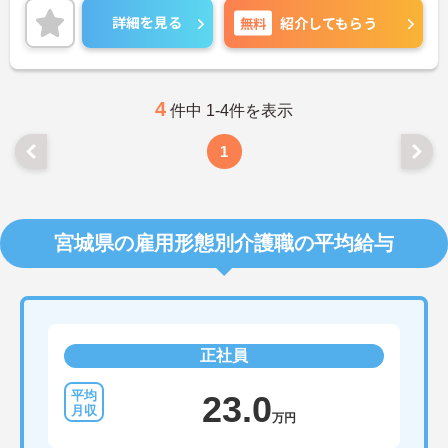
資格・経験不問なため、介護職初めての方もぜひご
詳細を見る
無料
紹介してもらう
応募ください！
ご興味のある方には、面接対策ポイントなど、さら
に詳細をお話しいたしますので、お気軽にご相談く
ださい。
4
件中 1-4件を表示
1
宮城県の雇用形態別介護職の平均給与
正社員
23.0
万円