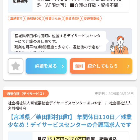
応募要件
許（AT限定可） ■介護の経験・資格不問
【下記あれば尚可】 ・介護福祉士 ・介護職
員実務者研修（旧ヘルパー1級） ・介護職員
車通勤可
未経験OK
残業少なめ
無資格OK
交通費支給
初任者研修（旧ヘルパー2級）
宮城県柴田郡村田町に位置するデイサービスセンタ
ーにて介護のお仕事です。
残業も月平均3時間程度と少なく、退勤後の予定も
組みやすいです◎
資格・経験不問なため、介護職初めての方もぜひご
応募ください！
詳細を見る
無料
紹介してもらう
ご興味のある方には、面接対策ポイントなど、さら
に詳細をお話しいたしますので、お気軽にご相談く
ださい。
通所介護（デイサービス）
更新日：2025年08月08日
社会福祉法人宮城福祉会デイサービスセンターあいやま
社会福祉法人
宮城福祉会
【宮城県／柴田郡村田町】 年間休日110日／残業
少なめ！デイサービスセンターの介護職求人です
月収
15.1万円～17.0万円
程度 諸手当込