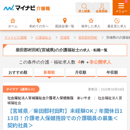
0
0
求人検索
会員登録
メニュー
ホーム
初めての方へ
面談会場一覧
保存した求人
最近見た求人
マイナビ介護職
介護福祉士
宮城県
柴田郡村田町
宮城県の介護福
柴田郡村田町(宮城県)の介護福祉士
の求人・転職一覧
4
この条件の介護・福祉求人数
非公開求人
件 ＋
おすすめ順
新着順
月収順
年収順
デイケア（通所リハ）
更新日：2026年03月04日
社会福祉法人宮城福祉会介護老人保健施設 あいやま
社会福祉法人宮
城福祉会
【宮城県／柴田郡村田町】未経験OK♪年間休日1
13日！介護老人保健施設での介護職員の募集＜
契約社員＞