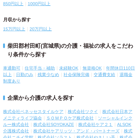
850円以上
1000円以上
月収から探す
15万円以上
20万円以上
柴田郡村田町(宮城県)の介護・福祉の求人をこだわ
り条件から探す
車通勤可
住宅手当・補助
未経験OK
無資格OK
年間休日110日
以上
日勤のみ
残業少なめ
社会保険完備
交通費支給
退職金
制度あり
企業から介護の求人を探す
株式会社ベネッセスタイルケア
株式会社ツクイ
株式会社日本ア
メニティライフ協会
ＳＯＭＰＯケア株式会社
ソーシャルインク
ルー株式会社
株式会社SOYOKAZE
株式会社ケア２１
ALSOK
介護株式会社
株式会社ケアリッツ・アンド・パートナーズ
株式
会社ニチイ学館
株式会社ソラスト
株式会社やさしい手
株式会