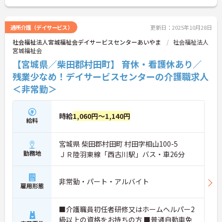
ださい。
通所介護（デイサービス）
更新日：2025年10月28日
社会福祉法人宮城福祉会デイサービスセンターあいやま
社会福祉法人
宮城福祉会
【宮城県／柴田郡村田町】 育休・看護休あり／
残業少なめ！デイサービスセンターの介護職求人
＜非常勤＞
時給
1,060円～1,140円
給料
宮城県 柴田郡村田町 村田字相山100-5
勤務地
ＪＲ陸羽東線「西古川駅」バス・車26分
非常勤・パート・アルバイト
雇用形態
■介護職員初任者研修又はホームヘルパー2
級以上の資格をお持ちの方 ■普通自動車免