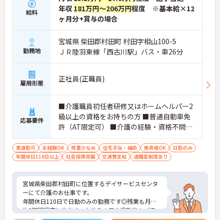
年収
181万円～206万円
程度 ※基本給×12
給料
ヶ月分+賞与の場合
宮城県 柴田郡村田町 村田字相山100-5
勤務地
ＪＲ陸羽東線「西古川駅」バス・車26分
正社員(正職員)
雇用形態
■介護職員初任者研修又はホームヘルパー2
級以上の資格をお持ちの方 ■普通自動車免
応募要件
許（AT限定可） ■介護の経験・資格不問
【下記あれば尚可】 ・介護福祉士 ・介護職
員実務者研修（旧ヘルパー1級） ・介護職員
車通勤可
未経験OK
残業少なめ
住宅手当・補助
無資格OK
日勤のみ
年間休日110日以上
初任者研修（旧ヘルパー2級）
社会保険完備
交通費支給
退職金制度あり
宮城県柴田郡村田町に位置するデイサービスセンタ
ーにて介護のお仕事です。
年間休日110日で日勤のみの勤務です◎残業も月平
均3時間程度と少なく、お休みの日や退勤後もプラ
イベート充実！