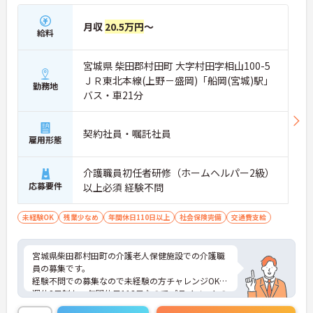
月収
20.5万円
～
給料
宮城県 柴田郡村田町 大字村田字相山100-5
ＪＲ東北本線(上野－盛岡)「船岡(宮城)駅」
勤務地
バス・車21分
契約社員・嘱託社員
雇用形態
介護職員初任者研修（ホームヘルパー2級）
応募要件
以上必須 経験不問
未経験OK
残業少なめ
年間休日110日以上
社会保険完備
交通費支給
宮城県柴田郡村田町の介護老人保健施設での介護職
員の募集です。
経験不問での募集なので未経験の方チャレンジOK！
週休2日制かつ年間休日113日なのでプライベートの
予定も立てやすいです。