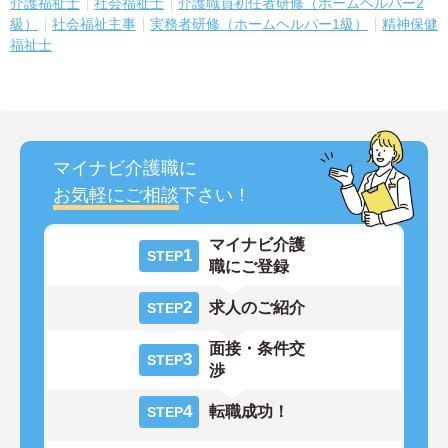
介護福祉士
社会福祉士
介護職員初任者研修（ホームヘルパー2
級）
社会福祉主事
実務者研修（ホームヘルパー1級）
精神保健
福祉士
マイナビ介護職に
お気軽にご相談
下さい！
マイナビ介護
1
STEP
職にご登録
2
求人のご紹介
STEP
面接・条件交
3
STEP
渉
4
転職成功！
STEP