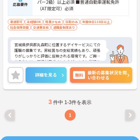
パー2級）以上必須 ■普通自動車運転免許
応募要件
（AT限定可）必須
車通勤可
未経験OK
残業少なめ
日勤のみ
年間休日110日以上
社会保険完備
交通費支給
退職金制度あり
宮城県伊具郡丸森町に位置するデイサービスにて介
護職の募集です。昇給賞与の支給実績もあり、頑張
りがしっかりと評価に反映される環境です。ご興味
ある方には、面接対策ポイントなど、さらに詳細を
お話しいたしますのでお気軽にご相談ください！
最新の募集状況を問
詳細を見る
無料
い合わせる
3
件中 1-3件を表示
1