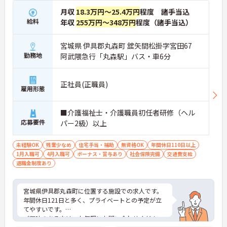
月収
18.3万円～25.4万円
程度 諸手当込
給料
年収
255万円～348万円
程度（諸手当込）
宮城県 伊具郡丸森町 舘矢間松掛字宮田67
勤務地
阿武隈急行「丸森駅」バス・車6分
正社員(正職員)
雇用形態
■介護福祉士・介護職員初任者研修（ヘル
応募要件
パー2級）以上
未経験OK
残業少なめ
住宅手当・補助
無資格OK
年間休日110日以上
1月入職可
4月入職可
ボーナス・賞与あり
社会保険完備
交通費支給
退職金制度あり
宮城県伊具郡丸森町に位置する施設での求人です。
年間休日121日と多く、プライベートとの予定が立
てやすいです。
ご興味のある方は、お気軽にお問い合わせくださ