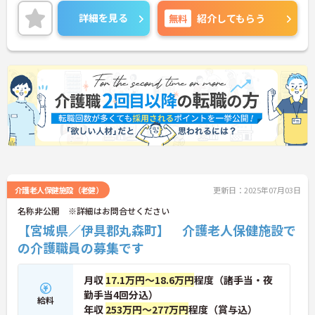
い。
詳細を見る
無料
紹介してもらう
介護老人保健施設（老健）
更新日：2025年07月03日
名称非公開 ※詳細はお問合せください
【宮城県／伊具郡丸森町】 介護老人保健施設で
の介護職員の募集です
月収
17.1万円～18.6万円
程度（諸手当・夜
勤手当4回分込）
給料
年収
253万円～277万円
程度（賞与込）