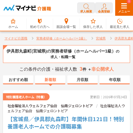
0
0
求人検索
会員登録
メニュー
ホーム
初めての方へ
面談会場一覧
保存した求人
最近見た求人
マイナビ介護職
実務者研修（ホームヘルパー1級）
宮城県
伊具郡丸森
伊具郡丸森町(宮城県)の実務者研修（ホームヘルパー1級）
の
求人・転職一覧
3
この条件の介護・福祉求人数
非公開求人
件 ＋
おすすめ順
新着順
月収順
年収順
特別養護老人ホーム（特養）
更新日：2026年07月24日
社会福祉法人ウェルフェア仙台 仙南ジェロントピア
社会福祉法人ウ
ェルフェア仙台 仙南ジェロントピア
【宮城県／伊具郡丸森町】年間休日121日！特別
養護老人ホームでの介護職募集