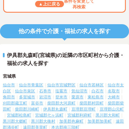
条件を変更して
▲上に戻る
再検索
他の条件で介護・福祉の求人を探す
伊具郡丸森町(宮城県)の近隣の市区町村から介護・
福祉の求人を探す
宮城県
仙台市
仙台市青葉区
仙台市宮城野区
仙台市若林区
仙台市太
白区
仙台市泉区
石巻市
塩竈市
気仙沼市
白石市
名取市
角田市
多賀城市
岩沼市
登米市
栗原市
東松島市
大崎市
刈田郡蔵王町
富谷市
柴田郡大河原町
柴田郡村田町
柴田郡柴
田町
柴田郡川崎町
伊具郡丸森町
亘理郡亘理町
亘理郡山元町
宮城郡松島町
宮城郡七ヶ浜町
宮城郡利府町
黒川郡大和町
黒川郡大郷町
黒川郡大衡村
加美郡色麻町
加美郡加美町
遠田
郡涌谷町
遠田郡美里町
本吉郡南三陸町