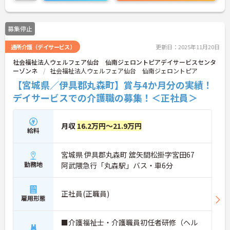
募集停止
通所介護（デイサービス）
更新日：2025年11月20日
社会福祉法人ウェルフェア仙台 仙南ジェロントピアデイサービスセンタ
ーゾンネ
社会福祉法人ウェルフェア仙台 仙南ジェロントピア
【宮城県／伊具郡丸森町】賞与4か月分の実績！
デイサービスでの介護職の募集！＜正社員＞
月収
16.2万円～21.9万円
給料
宮城県 伊具郡丸森町 舘矢間松掛字宮田67
勤務地
阿武隈急行「丸森駅」バス・車6分
正社員(正職員)
雇用形態
■介護福祉士・介護職員初任者研修（ヘル