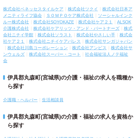
株式会社ベネッセスタイルケア
株式会社ツクイ
株式会社日本ア
メニティライフ協会
ＳＯＭＰＯケア株式会社
ソーシャルインク
ルー株式会社
株式会社SOYOKAZE
株式会社ケア２１
ALSOK
介護株式会社
株式会社ケアリッツ・アンド・パートナーズ
株式
会社ニチイ学館
株式会社ソラスト
株式会社やさしい手
株式会
社ケア２１
株式会社ニチイケアパレス
株式会社サンガジャパン
株式会社川島コーポレーション
株式会社アンビス
株式会社サ
ンウェルズ
株式会社スーパー・コート
社会福祉法人ノテ福祉
会
伊具郡丸森町(宮城県)の介護・福祉の求人を職種か
ら探す
介護職・ヘルパー
生活相談員
伊具郡丸森町(宮城県)の介護・福祉の求人を資格か
ら探す