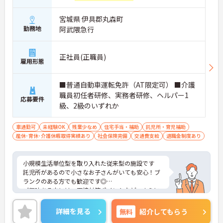
宮城県 伊具郡丸森町
勤務地
阿武隈急行
正社員(正職員)
雇用形態
■普通自動車運転免許（AT限定可） ■介護
職員初任者研修、実務者研修、ヘルパー1
応募要件
級、2級のいずれか
車通勤可
未経験OK
残業少なめ
住宅手当・補助
託児所・育児補助
産休･育休･介護休暇取得実績あり
社会保険完備
交通費支給
退職金制度あり
小規模生活単位型を取り入れた従来型の施設です
託児所があるので小さなお子さんがいても安心！ブ
ランクのある方でも歓迎です◎
ご興味ある方には、面接対策ポイントなど、さらに
詳細をお話しいたしますのでお気軽にご相談くださ
い！
詳細を見る
無料
紹介してもらう