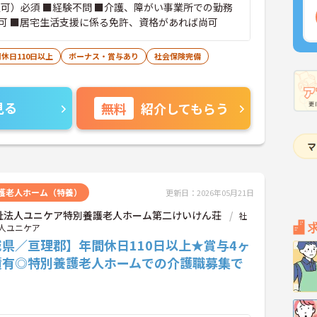
定可）必須 ■経験不問 ■介護、障がい事業所での勤務
可 ■居宅生活支援に係る免許、資格があれば尚可
休日110日以上
ボーナス・賞与あり
社会保険完備
見る
無料
紹介してもらう
護老人ホーム（特養）
更新日：2026年05月21日
祉法人ユニケア特別養護老人ホーム第二けいけん荘
社
人ユニケア
県／亘理郡】年間休日110日以上★賞与4ヶ
績有◎特別養護老人ホームでの介護職募集で