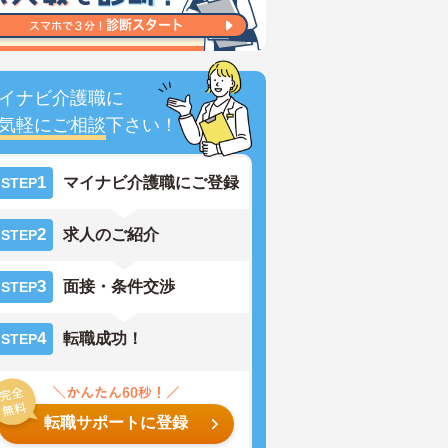
イナビ介護職に
気軽にご相談
下さい！
1
マイナビ介護職にご登録
STEP
2
求人のご紹介
STEP
3
面接・条件交渉
STEP
4
転職成功！
STEP
転職サポートに登録