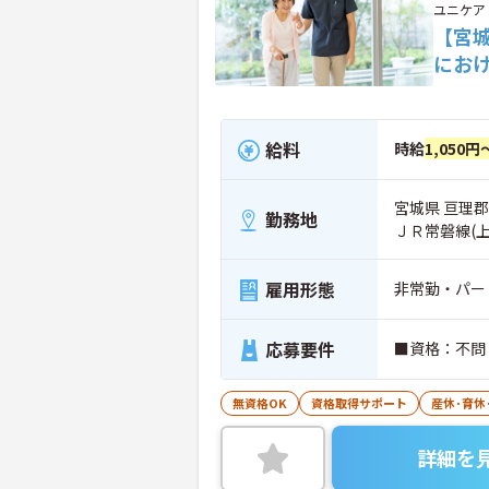
ユニケア
【宮
にお
給料
時給
1,050円
宮城県 亘理郡
勤務地
ＪＲ常磐線(
雇用形態
非常勤・パー
応募要件
■資格：不問
無資格OK
資格取得サポート
産休･育休
詳細を