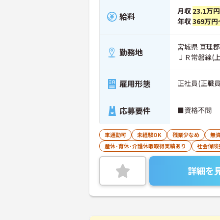
月収
23.1万
給料
年収
369万円
宮城県 亘理
勤務地
ＪＲ常磐線(
雇用形態
正社員(正職員
応募要件
■資格不問
車通勤可
未経験OK
残業少なめ
無資
産休･育休･介護休暇取得実績あり
社会保険
詳細を