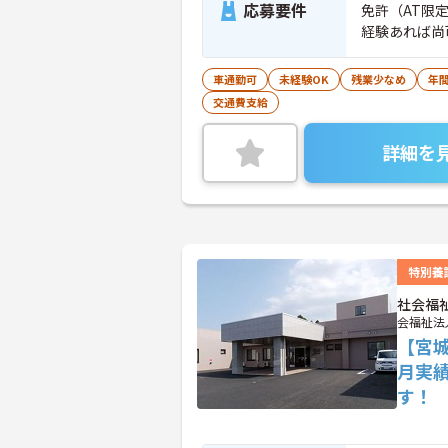
応募要件
免許（AT限
経験あれば尚
車通勤可
未経験OK
残業少なめ
年間
交通費支給
詳細を
特別養
社会福
会福祉法
【宮城
月実
す！