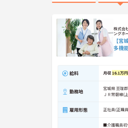
株式会
ングホ
【宮
多機
給料
月収
16.1万
宮城県 亘理郡
勤務地
ＪＲ常磐線(
雇用形態
正社員(正職員
■介護職員初