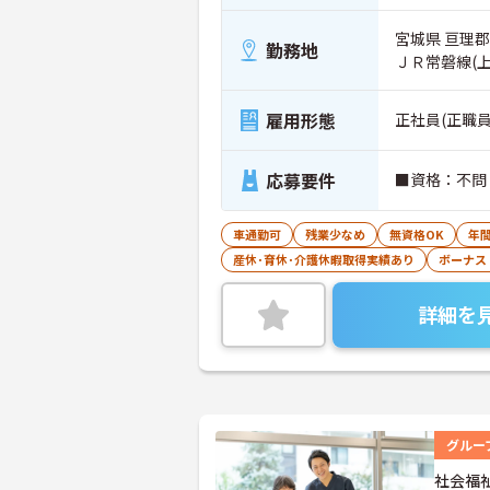
宮城県 亘理郡
勤務地
ＪＲ常磐線(
雇用形態
正社員(正職員
応募要件
■資格：不問
車通勤可
残業少なめ
無資格OK
年間
産休･育休･介護休暇取得実績あり
ボーナス
詳細を
グルー
社会福