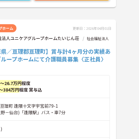
プホーム
更新日：2026年04月01日
祉法人ユニケアグループホームたいじん荘
社会福祉法人
城県／亘理郡亘理町】賞与計4ヶ月分の実績あ
グループホームにて介護職員募集〈正社員〉
円～26.7万円
程度
～384万円
程度 賞与込
亘理町 逢隈十文字宇宮前79-1
上野－仙台)「逢隈駅」バス・車7分
)