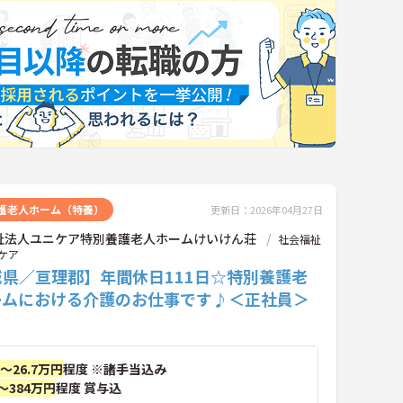
護老人ホーム（特養）
更新日：2026年04月27日
祉法人ユニケア特別養護老人ホームけいけん荘
社会福祉
ケア
城県／亘理郡】年間休日111日☆特別養護老
ームにおける介護のお仕事です♪＜正社員＞
円～26.7万円
程度 ※諸手当込み
～384万円
程度 賞与込