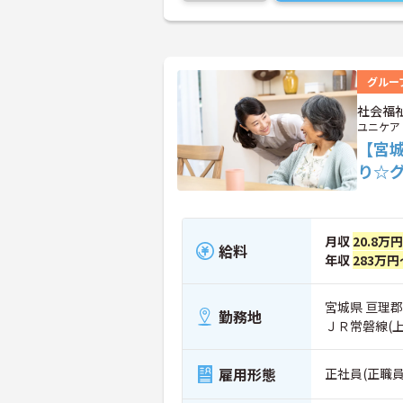
グルー
社会福
ユニケア
【宮
り☆
月収
20.8万
給料
年収
283万円
宮城県 亘理郡
勤務地
ＪＲ常磐線(
雇用形態
正社員(正職員