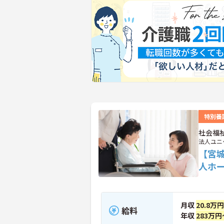
特別養
社会福
法人ユニ
【宮
人ホ
月収
20.8万
給料
年収
283万円