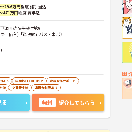
円～29.6万円
程度 諸手当込
～471万円
程度 賞与込
郡亘理町 逢隈牛袋字境8
上野－仙台)「逢隈駅」バス・車7分
)
格OK
年間休日110日以上
資格取得サポート
完備
交通費支給
退職金制度あり
見る
無料
紹介してもらう