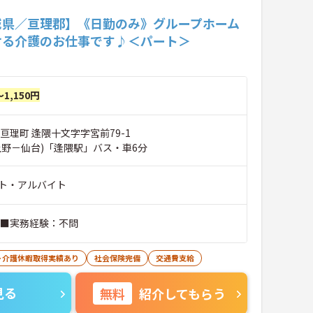
城県／亘理郡】《日勤のみ》グループホーム
ける介護のお仕事です♪＜パート＞
～1,150円
亘理町 逢隈十文字字宮前79-1
上野－仙台)「逢隈駅」バス・車6分
ト・アルバイト
 ■実務経験：不問
･介護休暇取得実績あり
社会保険完備
交通費支給
見る
無料
紹介してもらう