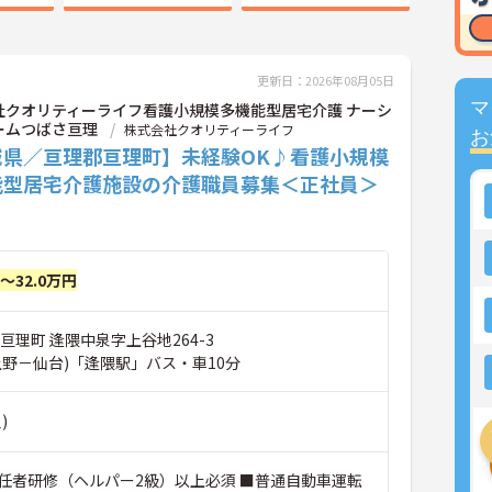
更新日：2026年08月05日
マ
社クオリティーライフ看護小規模多機能型居宅介護 ナーシ
ームつばさ亘理
株式会社クオリティーライフ
お
城県／亘理郡亘理町】未経験OK♪看護小規模
能型居宅介護施設の介護職員募集＜正社員＞
円～32.0万円
亘理町 逢隈中泉字上谷地264-3
上野－仙台)「逢隈駅」バス・車10分
)
任者研修（ヘルパー2級）以上必須 ■普通自動車運転