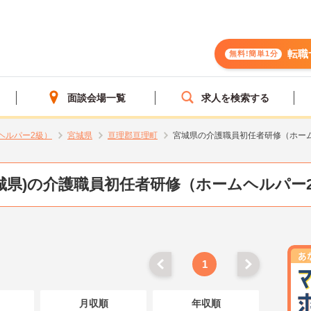
転職
無料!簡単1分
面談会場一覧
求人を検索する
ヘルパー2級）
宮城県
亘理郡亘理町
宮城県の介護職員初任者研修（ホー
城県)の介護職員初任者研修（ホームヘルパー
1
月収順
年収順