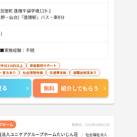
亘理町 逢隈牛袋字境119-1
上野－仙台)「逢隈駅」バス・車8分
)
 ■実務経験：不問
休日110日以上
資格取得サポート
・賞与あり
社会保険完備
交通費支給
退職金制度あり
見る
無料
紹介してもらう
プホーム
更新日：2026年04月01日
祉法人ユニケアグループホームたいじん荘
社会福祉法人