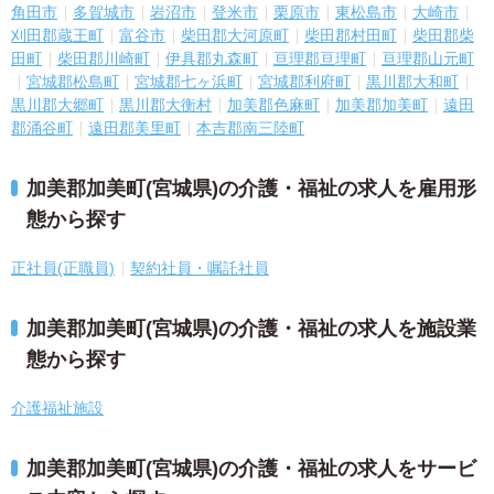
角田市
多賀城市
岩沼市
登米市
栗原市
東松島市
大崎市
刈田郡蔵王町
富谷市
柴田郡大河原町
柴田郡村田町
柴田郡柴
田町
柴田郡川崎町
伊具郡丸森町
亘理郡亘理町
亘理郡山元町
宮城郡松島町
宮城郡七ヶ浜町
宮城郡利府町
黒川郡大和町
黒川郡大郷町
黒川郡大衡村
加美郡色麻町
加美郡加美町
遠田
郡涌谷町
遠田郡美里町
本吉郡南三陸町
加美郡加美町(宮城県)の介護・福祉の求人を雇用形
態から探す
正社員(正職員)
契約社員・嘱託社員
加美郡加美町(宮城県)の介護・福祉の求人を施設業
態から探す
介護福祉施設
加美郡加美町(宮城県)の介護・福祉の求人をサービ