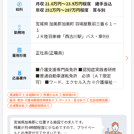
月収
21.0万円～23.9万円
程度 諸手当込
給料
年収
252万円～287万円
程度 賞与別
宮城県 加美郡加美町 羽場屋敷前三番６１－
１
勤務地
ＪＲ陸羽東線「西古川駅」バス・車9分
正社員(正職員)
雇用形態
■介護支援専門員免許 ■認知症実践者研修
■普通自動車運転免許 必須（ＡＴ限定
応募要件
可） ■ワード、エクセル入力 ※介護福祉士
あれば尚可 ※介護施設・介護サービス事業
所経験者尚可
車通勤可
未経験OK
残業少なめ
無資格OK
産休･育休･介護休暇取得実績あり
ボーナス・賞与あり
社会保険完備
交通費支給
退職金制度あり
宮城県加美郡に位置する施設での求人です。
残業が月4時間程度と少なめですので、プライベー
トとの予定が立てやすいです。