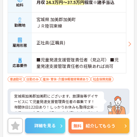
月収
24.3万円～37.5万円
程度※諸手当込
給料
宮城県 加美郡加美町
勤務地
ＪＲ陸羽東線
正社員(正職員)
雇用形態
■児童発達支援管理責任者（見込可） ■児
応募要件
童発達支援管理責任者の経験あれば尚可
車通勤可
日勤のみ
産休･育休･介護休暇取得実績あり
社会保険完備
宮城県加美郡加美町にございます、放課後等デイサ
ービスにて児童発達支援管理責任者の募集です！
年間休日122日あり！しっかりお休みも取得出来る
ので、ワークライフバランスを大切にしたい方にオ
ススメです♪
昇給賞与や、各種手当も充実！頑張りをしっかりと
詳細を見る
無料
紹介してもらう
評価しているので、モチベーションを保ちやすい環
境です◎