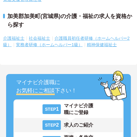
加美郡加美町(宮城県)の介護・福祉の求人を資格か
ら探す
介護福祉士
社会福祉士
介護職員初任者研修（ホームヘルパー2
級）
実務者研修（ホームヘルパー1級）
精神保健福祉士
マイナビ介護職に
お気軽にご相談
下さい！
マイナビ介護
1
STEP
職にご登録
2
求人のご紹介
STEP