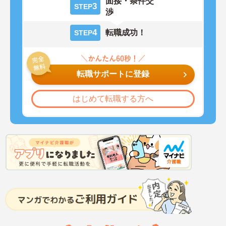
面接・条件交
3
STEP
渉
4
転職成功！
STEP
転職サポートに登録
はじめて転職する方へ