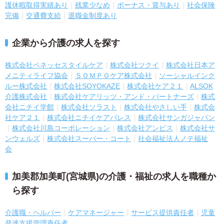
護休暇取得実績あり
残業少なめ
ボーナス・賞与あり
社会保険
完備
交通費支給
退職金制度あり
企業から介護の求人を探す
株式会社ベネッセスタイルケア
株式会社ツクイ
株式会社日本ア
メニティライフ協会
ＳＯＭＰＯケア株式会社
ソーシャルインク
ルー株式会社
株式会社SOYOKAZE
株式会社ケア２１
ALSOK
介護株式会社
株式会社ケアリッツ・アンド・パートナーズ
株式
会社ニチイ学館
株式会社ソラスト
株式会社やさしい手
株式会
社ケア２１
株式会社ニチイケアパレス
株式会社サンガジャパン
株式会社川島コーポレーション
株式会社アンビス
株式会社サ
ンウェルズ
株式会社スーパー・コート
社会福祉法人ノテ福祉
会
加美郡加美町(宮城県)の介護・福祉の求人を職種か
ら探す
介護職・ヘルパー
ケアマネージャー
サービス提供責任者
児童
発達支援管理責任者