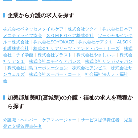
企業から介護の求人を探す
株式会社ベネッセスタイルケア
株式会社ツクイ
株式会社日本ア
メニティライフ協会
ＳＯＭＰＯケア株式会社
ソーシャルインク
ルー株式会社
株式会社SOYOKAZE
株式会社ケア２１
ALSOK
介護株式会社
株式会社ケアリッツ・アンド・パートナーズ
株式
会社ニチイ学館
株式会社ソラスト
株式会社やさしい手
株式会
社ケア２１
株式会社ニチイケアパレス
株式会社サンガジャパン
株式会社川島コーポレーション
株式会社アンビス
株式会社サ
ンウェルズ
株式会社スーパー・コート
社会福祉法人ノテ福祉
会
加美郡加美町(宮城県)の介護・福祉の求人を職種か
ら探す
介護職・ヘルパー
ケアマネージャー
サービス提供責任者
児童
発達支援管理責任者