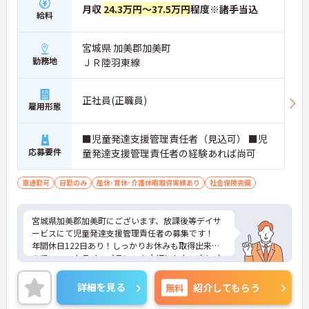
月収
24.3万円～37.5万円
程度※諸手当込
給料
宮城県 加美郡加美町
勤務地
ＪＲ陸羽東線
正社員(正職員)
雇用形態
■児童発達支援管理責任者（見込可） ■児
応募要件
童発達支援管理責任者の経験あれば尚可
車通勤可
日勤のみ
産休･育休･介護休暇取得実績あり
社会保険完備
宮城県加美郡加美町にございます、放課後等デイサ
ービスにて児童発達支援管理責任者の募集です！
年間休日122日あり！しっかりお休みも取得出来る
ので、ワークライフバランスを大切にしたい方にオ
ススメです♪
昇給賞与や、各種手当も充実！頑張りをしっかりと
詳細を見る
無料
紹介してもらう
評価しているので、モチベーションを保ちやすい環
境です◎