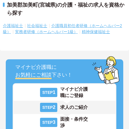
加美郡加美町(宮城県)の介護・福祉の求人を資格か
ら探す
介護福祉士
社会福祉士
介護職員初任者研修（ホームヘルパー2
級）
実務者研修（ホームヘルパー1級）
精神保健福祉士
マイナビ介護職に
お気軽にご相談
下さい！
マイナビ介護
1
STEP
職にご登録
2
求人のご紹介
STEP
面接・条件交
3
STEP
渉