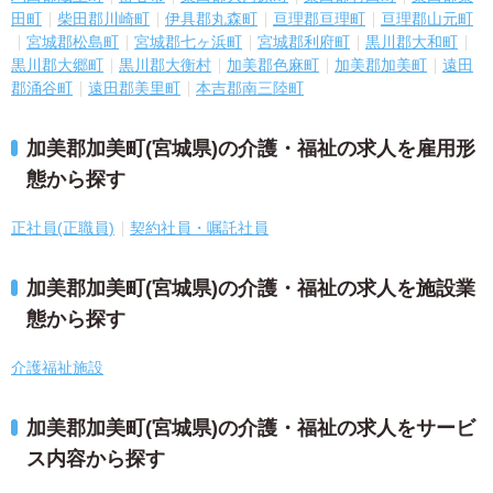
田町
柴田郡川崎町
伊具郡丸森町
亘理郡亘理町
亘理郡山元町
宮城郡松島町
宮城郡七ヶ浜町
宮城郡利府町
黒川郡大和町
黒川郡大郷町
黒川郡大衡村
加美郡色麻町
加美郡加美町
遠田
郡涌谷町
遠田郡美里町
本吉郡南三陸町
加美郡加美町(宮城県)の介護・福祉の求人を雇用形
態から探す
正社員(正職員)
契約社員・嘱託社員
加美郡加美町(宮城県)の介護・福祉の求人を施設業
態から探す
介護福祉施設
加美郡加美町(宮城県)の介護・福祉の求人をサービ
ス内容から探す