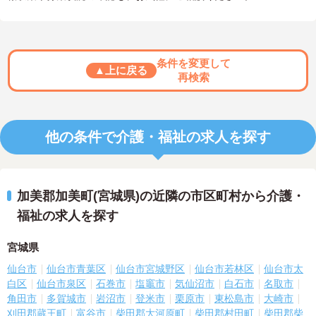
条件を変更して
▲上に戻る
再検索
他の条件で介護・福祉の求人を探す
加美郡加美町(宮城県)の近隣の市区町村から介護・
福祉の求人を探す
宮城県
仙台市
仙台市青葉区
仙台市宮城野区
仙台市若林区
仙台市太
白区
仙台市泉区
石巻市
塩竈市
気仙沼市
白石市
名取市
角田市
多賀城市
岩沼市
登米市
栗原市
東松島市
大崎市
刈田郡蔵王町
富谷市
柴田郡大河原町
柴田郡村田町
柴田郡柴