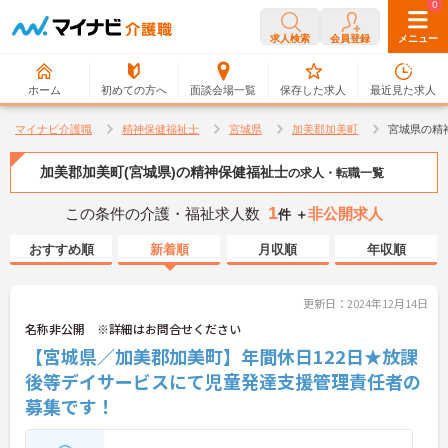
0
0
求人検索
会員登録
メニュー
ホーム
初めての方へ
面談会場一覧
保存した求人
最近見た求人
マイナビ介護職
精神保健福祉士
宮城県
加美郡加美町
宮城県の精
加美郡加美町(宮城県)の精神保健福祉士
の求人・転職一覧
1
この条件の介護・福祉求人数
非公開求人
件 ＋
おすすめ順
新着順
月収順
年収順
更新日：2024年12月14日
名称非公開 ※詳細はお問合せください
【宮城県／加美郡加美町】年間休日122日★放課
後等デイサービスにて児童発達支援管理責任者の
募集です！