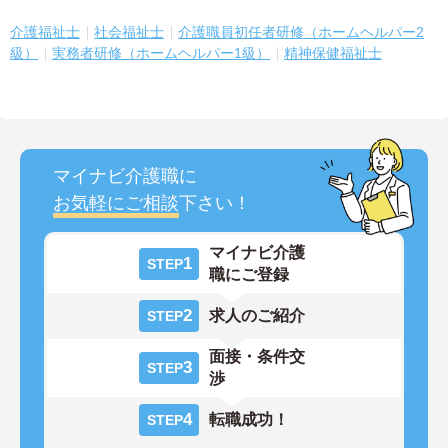
介護福祉士
社会福祉士
介護職員初任者研修（ホームヘルパー2
級）
実務者研修（ホームヘルパー1級）
精神保健福祉士
マイナビ介護職に
お気軽にご相談
下さい！
マイナビ介護
1
STEP
職にご登録
2
求人のご紹介
STEP
面接・条件交
3
STEP
渉
4
転職成功！
STEP