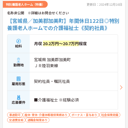
特別養護老人ホーム（特養）
更新日：2024年12月16日
名称非公開 ※詳細はお問合せください
【宮城県／加美郡加美町】年間休日122日◎特別
養護老人ホームでの介護福祉士《契約社員》
月収
20.2万円～20.7万円
程度
給料
宮城県 加美郡加美町
勤務地
ＪＲ陸羽東線
契約社員・嘱託社員
雇用形態
■介護福祉士 ※経験必須
応募要件
車通勤可
産休･育休･介護休暇取得実績あり
ボーナス・賞与あり
社会保険完備
交通費支給
退職金制度あり