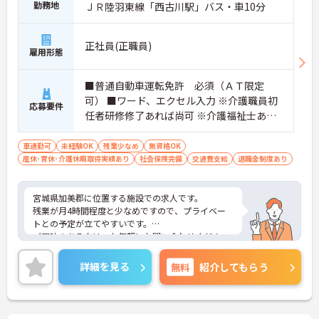
勤務地
ＪＲ陸羽東線「西古川駅」バス・車10分
正社員(正職員)
雇用形態
■普通自動車運転免許 必須（ＡＴ限定
可） ■ワード、エクセル入力 ※介護職員初
応募要件
任者研修修了あれば尚可 ※介護福祉士あれ
ば尚可 ※介護施設での勤務経験あれば尚可
■未経験者大歓迎
車通勤可
未経験OK
残業少なめ
無資格OK
産休･育休･介護休暇取得実績あり
社会保険完備
交通費支給
退職金制度あり
宮城県加美郡に位置する施設での求人です。
残業が月4時間程度と少なめですので、プライベー
トとの予定が立てやすいです。
ご興味のある方は、お気軽にお問い合わせくださ
い。
詳細を見る
無料
紹介してもらう