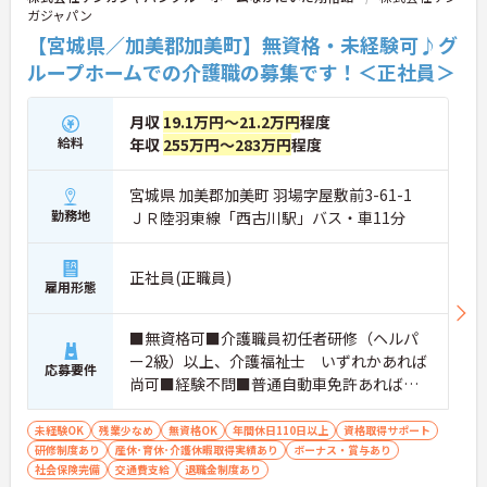
ガジャパン
【宮城県／加美郡加美町】無資格・未経験可♪グ
ループホームでの介護職の募集です！＜正社員＞
月収
19.1万円～21.2万円
程度
給料
年収
255万円～283万円
程度
宮城県 加美郡加美町 羽場字屋敷前3-61-1
勤務地
ＪＲ陸羽東線「西古川駅」バス・車11分
正社員(正職員)
雇用形態
■無資格可■介護職員初任者研修（ヘルパ
ー2級）以上、介護福祉士 いずれかあれば
応募要件
尚可■経験不問■普通自動車免許あれば尚
可
未経験OK
残業少なめ
無資格OK
年間休日110日以上
資格取得サポート
研修制度あり
産休･育休･介護休暇取得実績あり
ボーナス・賞与あり
社会保険完備
交通費支給
退職金制度あり