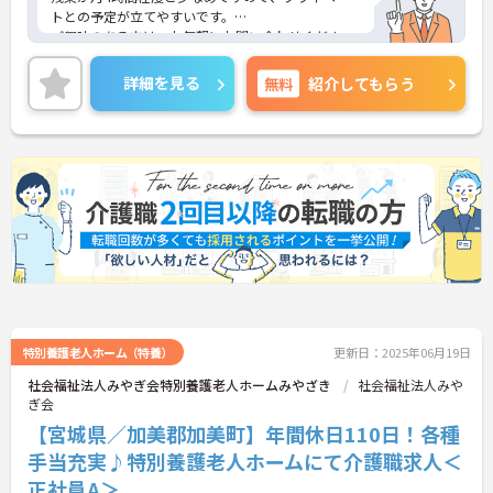
トとの予定が立てやすいです。
ご興味のある方は、お気軽にお問い合わせくださ
い。
詳細を見る
無料
紹介してもらう
特別養護老人ホーム（特養）
更新日：2025年06月19日
社会福祉法人みやぎ会特別養護老人ホームみやざき
社会福祉法人みや
ぎ会
【宮城県／加美郡加美町】年間休日110日！各種
手当充実♪特別養護老人ホームにて介護職求人＜
正社員A＞