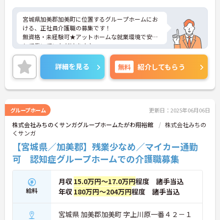
宮城県加美郡加美町に位置するグループホームにお
ける、正社員介護職の募集です！
無資格・未経験可★アットホームな就業環境で安心
して働いていただけます♪
ご興味ある方には、面接対策ポイントなど、さらに
詳細をお話しいたしますのでお気軽にご相談くださ
詳細を見る
無料
紹介してもらう
い。
グループホーム
更新日：2025年06月06日
株式会社みちのくサンガグループホームたがわ翔裕館
株式会社みちの
くサンガ
【宮城県／加美郡】残業少なめ／マイカー通勤
可 認知症グループホームでの介護職募集
月収
15.0万円～17.0万円
程度 諸手当込
給料
年収
180万円～204万円
程度 諸手当込
宮城県 加美郡加美町 字上川原一番４２－１