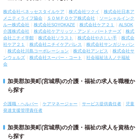
株式会社ベネッセスタイルケア
株式会社ツクイ
株式会社日本ア
メニティライフ協会
ＳＯＭＰＯケア株式会社
ソーシャルインク
ルー株式会社
株式会社SOYOKAZE
株式会社ケア２１
ALSOK
介護株式会社
株式会社ケアリッツ・アンド・パートナーズ
株式
会社ニチイ学館
株式会社ソラスト
株式会社やさしい手
株式会
社ケア２１
株式会社ニチイケアパレス
株式会社サンガジャパン
株式会社川島コーポレーション
株式会社アンビス
株式会社サ
ンウェルズ
株式会社スーパー・コート
社会福祉法人ノテ福祉
会
加美郡加美町(宮城県)の介護・福祉の求人を職種か
ら探す
介護職・ヘルパー
ケアマネージャー
サービス提供責任者
児童
発達支援管理責任者
加美郡加美町(宮城県)の介護・福祉の求人を資格か
ら探す