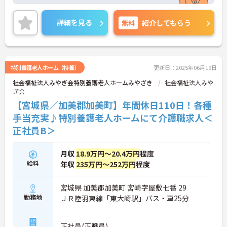
識の知識も深まり、学べる環境です。年間休日110
日あり、メリハリつけてご就業いただけます。
ご興味のある方には、面接対策ポイントなど、さら
詳細を見る
無料
紹介してもらう
に詳細をお話しいたしますのでお気軽にご相談くだ
さい！
特別養護老人ホーム（特養）
更新日：2025年06月19日
社会福祉法人みやぎ会特別養護老人ホームみやざき
社会福祉法人みや
ぎ会
【宮城県／加美郡加美町】年間休日110日！各種
手当充実♪特別養護老人ホームにて介護職求人＜
正社員B＞
月収
18.9万円～20.4万円
程度
給料
年収
235万円～252万円
程度
宮城県 加美郡加美町 宮崎字屋敷七番 29
勤務地
ＪＲ陸羽東線「東大崎駅」バス・車25分
正社員(正職員)