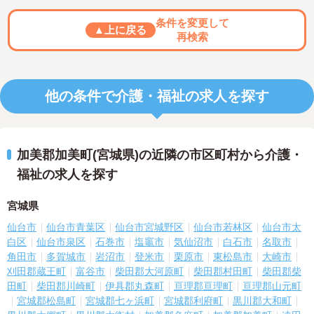
条件を変更して
▲上に戻る
再検索
他の条件で介護・福祉の求人を探す
加美郡加美町(宮城県)の近隣の市区町村から介護・
福祉の求人を探す
宮城県
仙台市
仙台市青葉区
仙台市宮城野区
仙台市若林区
仙台市太
白区
仙台市泉区
石巻市
塩竈市
気仙沼市
白石市
名取市
角田市
多賀城市
岩沼市
登米市
栗原市
東松島市
大崎市
刈田郡蔵王町
富谷市
柴田郡大河原町
柴田郡村田町
柴田郡柴
田町
柴田郡川崎町
伊具郡丸森町
亘理郡亘理町
亘理郡山元町
宮城郡松島町
宮城郡七ヶ浜町
宮城郡利府町
黒川郡大和町