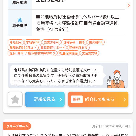
雇用形態
■介護職員初任者研修（ヘルパー2級）以上
※無資格・未経験相談可 ■普通自動車運転
応募要件
免許（AT限定可）
車通勤可
未経験OK
残業少なめ
住宅手当・補助
無資格OK
年間休日110日以上
資格取得サポート
研修制度あり
産休･育休･介護休暇取得実績あり
社会保険完備
交通費支給
宮城県加美郡加美町に位置する特別養護老人ホーム
にて介護職員の募集です。研修制度や資格取得サポ
ートなども充実しており、さまざまな介護技術、知
識も身につけられ、学べる環境です。年間休日110
日あり、メリハリつけてご就業いただけます。
ご興味のある方には、面接対策ポイントなど、さら
詳細を見る
無料
紹介してもらう
に詳細をお話しいたしますのでお気軽にご相談くだ
さい！
グループホーム
更新日：2025年06月19日
株式会社サンガジャパングルーホームなかにいだ翔裕館
株式会社サン