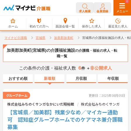
0
0
求人検索
会員登録
メニュー
ホーム
初めての方へ
面談会場一覧
保存した求人
最近見た求人
マイナビ介護職
宮城県
加美郡加美町
宮城県の介護福祉施設の求人・転
加美郡加美町(宮城県)の介護福祉施設
の介護職・福祉の求人・転
職一覧
6
この条件の介護・福祉求人数
非公開求人
件 ＋
おすすめ順
新着順
月収順
年収順
グループホーム
更新日：2025年08月05日
株式会社みちのくサンガなかにいだ翔裕館
株式会社みちのくサンガ
【宮城県／加美郡】残業少なめ／マイカー通勤
可 認知症グループホームでのケアマネ兼介護職
募集