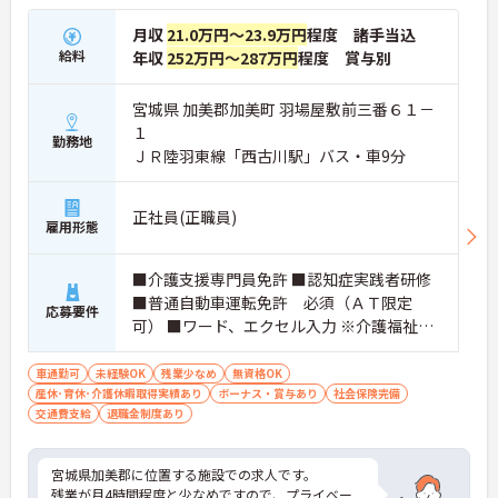
月収
21.0万円～23.9万円
程度 諸手当込
給料
年収
252万円～287万円
程度 賞与別
宮城県 加美郡加美町 羽場屋敷前三番６１－
１
勤務地
ＪＲ陸羽東線「西古川駅」バス・車9分
正社員(正職員)
雇用形態
■介護支援専門員免許 ■認知症実践者研修
■普通自動車運転免許 必須（ＡＴ限定
応募要件
可） ■ワード、エクセル入力 ※介護福祉士
あれば尚可 ※介護施設・介護サービス事業
所経験者尚可
車通勤可
未経験OK
残業少なめ
無資格OK
産休･育休･介護休暇取得実績あり
ボーナス・賞与あり
社会保険完備
交通費支給
退職金制度あり
宮城県加美郡に位置する施設での求人です。
残業が月4時間程度と少なめですので、プライベー