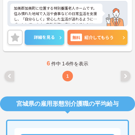
加美郡加美町に位置する特別養護老人ホームです。
住み慣れた地域で入浴や食事などの日常生活を支援
し、「自分らしく」安心した生活が送れるようにサ
ポートしています。夜勤業務は慣れてきてからはい
っていただきｋます。正社員登用制度もあり、長く
お勤めいただける環境です。ご興味ある方には、面
詳細を見る
無料
紹介してもらう
接対策ポイントなど、さらに詳細をお話しいたしま
すのでお気軽にご相談ください！
6
件中 1-6件を表示
1
宮城県の雇用形態別介護職の平均給与