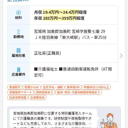
月収
19.4万円～24.4万円
程度
給料
年収
283万円～359万円
程度
宮城県 加美郡加美町 宮崎字屋敷七番 29
勤務地
ＪＲ陸羽東線「東大崎駅」バス・車25分
正社員(正職員)
雇用形態
■介護福祉士 ■普通自動車運転免許（AT限
応募要件
定可）
車通勤可
残業少なめ
住宅手当・補助
無資格OK
年間休日110日以上
資格取得サポート
研修制度あり
産休･育休･介護休暇取得実績あり
社会保険完備
交通費支給
宮城県加美郡加美町に位置する特別養護老人ホーム
にて介護職員の募集です。研修制度や資格取得サポ
ートなども充実しており、さまざまな介護技術、知