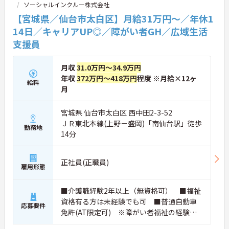
ソーシャルインクルー株式会社
【宮城県／仙台市太白区】月給31万円～／年休1
14日／キャリアUP◎／障がい者GH／広域生活
支援員
月収
31.0万円～34.9万円
年収
372万円～418万円
程度 ※月給×12ヶ
給料
月
宮城県 仙台市太白区 西中田2-3-52
ＪＲ東北本線(上野－盛岡)「南仙台駅」徒歩
勤務地
14分
正社員(正職員)
雇用形態
■介護職経験2年以上（無資格可） ■福祉
資格有る方は未経験でも可 ■普通自動車
応募要件
免許(AT限定可) ※障がい者福祉の経験は
不問です。※実務経験2年以上の方、障がい