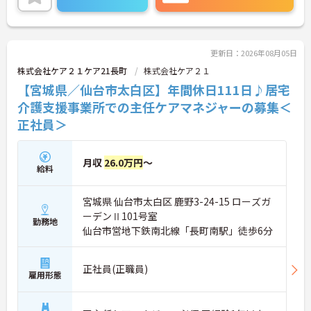
更新日：2026年08月05日
株式会社ケア２１ケア21長町
株式会社ケア２１
【宮城県／仙台市太白区】年間休日111日♪居宅
介護支援事業所での主任ケアマネジャーの募集＜
正社員＞
月収
26.0万円
～
給料
宮城県 仙台市太白区 鹿野3-24-15 ローズガ
ーデンⅡ101号室
勤務地
仙台市営地下鉄南北線「長町南駅」徒歩6分
正社員(正職員)
雇用形態