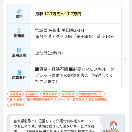
月収
17.7万円～17.7万円
給料
宮城県 名取市 美田園3-1-1
勤務地
仙台空港アクセス線「美田園駅」徒歩13分
正社員(正職員)
雇用形態
■資格・経験不問 ■必要なＰＣスキル：タ
ブレット端末での記録を導入（指導してく
応募要件
ださいます）
車通勤可
未経験OK
残業少なめ
無資格OK
資格取得サポート
産休･育休･介護休暇取得実績あり
ボーナス・賞与あり
社会保険完備
交通費支給
宮城県名取市に位置しする介護付有料老人ホームで
のお仕事です。地域に根ざした温かいサービスを提
供し、15施設を展開する法人で安定感も抜群です。