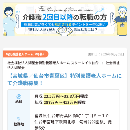
特別養護老人ホーム（特養）
更新日：2026年08月05日
社会福祉法人湖星会特別養護老人ホーム スターレイク仙台
社会福祉
法人湖星会
【宮城県／仙台市青葉区】特別養護老人ホームに
て介護職募集！
月収
22.5万円～32.3万円
程度
給料
年収
287万円～413万円
程度
宮城県 仙台市青葉区 錦町１丁目８－１０
仙台市営地下鉄南北線「勾当台公園駅」徒
勤務地
歩6分