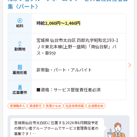
集〈パート〉
時給
2,060円～2,460円
給料
宮城県 仙台市太白区 四郎丸字昭和北193-1
ＪＲ東北本線(上野－盛岡)「南仙台駅」バ
勤務地
ス・車9分
非常勤・パート・アルバイト
雇用形態
■資格：サービス管理責任者必須
応募要件
管理職求人
車通勤可
残業少なめ
社会保険完備
交通費支給
宮城県仙台市太白区に位置する2026年6月開設予定
の障がい者グループホームでサービス管理責任者の
募集です！