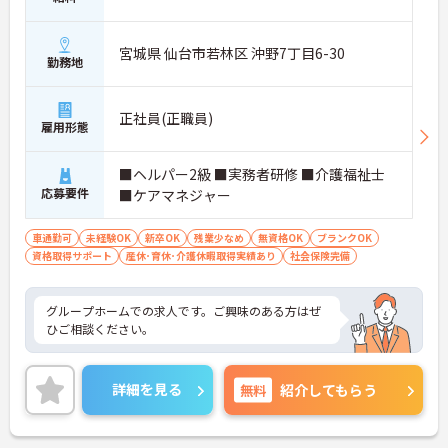
宮城県 仙台市若林区 沖野7丁目6-30
勤務地
正社員(正職員)
雇用形態
■ヘルパー2級 ■実務者研修 ■介護福祉士
応募要件
■ケアマネジャー
車通勤可
未経験OK
新卒OK
残業少なめ
無資格OK
ブランクOK
資格取得サポート
産休･育休･介護休暇取得実績あり
社会保険完備
グループホームでの求人です。ご興味のある方はぜ
ひご相談ください。
詳細を見る
無料
紹介してもらう