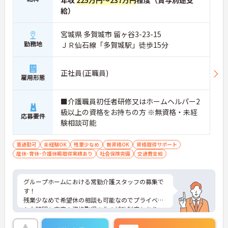
給）
宮城県 多賀城市 留ヶ谷3-23-15
勤務地
ＪＲ仙石線「多賀城駅」徒歩15分
正社員(正職員)
雇用形態
■介護職員初任者研修又はホームヘルパー2
級以上の資格をお持ちの方 ※無資格・未経
応募要件
験相談可能
車通勤可
未経験OK
残業少なめ
無資格OK
資格取得サポート
産休･育休･介護休暇取得実績あり
社会保険完備
交通費支給
グループホームにおける常勤介護スタッフの募集で
す！
残業少なめで希望休の相談も可能なのでプライベー
トな時間も充実！資格取得の為の補助制度もありス
キルアップを目指せる環境です！
ご興味ある方には、面接のポイントなど、さらに詳