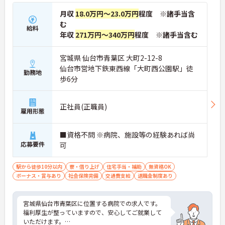
月収
18.0万円～23.0万円
程度 ※諸手当含
む
給料
年収
271万円～340万円
程度 ※諸手当含む
宮城県 仙台市青葉区 大町2-12-8
仙台市営地下鉄東西線「大町西公園駅」徒
勤務地
歩6分
正社員(正職員)
雇用形態
■資格不問 ※病院、施設等の経験あれば尚
応募要件
可
駅から徒歩10分以内
寮・借り上げ
住宅手当・補助
無資格OK
ボーナス・賞与あり
社会保険完備
交通費支給
退職金制度あり
宮城県仙台市青葉区に位置する病院での求人です。
福利厚生が整っていますので、安心してご就業して
いただけます。