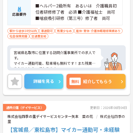
■ヘルパー2級所有 あるいは 介護職員初
任者研修修了者 必須 ■介護福祉士 尚可
応募要件
■喀痰吸引研修（第三号）修了者 尚可
駅から徒歩10分以内
車通勤可
残業少なめ
産休･育休･介護休暇取得実績あり
社会保険完備
交通費支給
宮城県名取市に位置する訪問介護事業所での求人で
す。
マイカー通勤可能、駐車場も無料です！また残業が
少なめのとなっております。
ご興味のある方はお気軽にお問い合わせ下さい。
詳細を見る
無料
紹介してもらう
通所介護（デイサービス）
更新日：2026年08月04日
株式会社四季の里デイサービスセンター矢本 菜の花
株式会社四季の
里
【宮城県／東松島市】マイカー通勤可・未経験