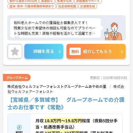
駅から徒歩10分以内
車通勤可
残業少なめ
資格取得サポート
産休･育休･介護休暇取得実績あり
社会保険完備
交通費支給
有料老人ホームでの介護福祉士募集求人です！
残業少なめで希望休の相談も可能なのでプライベー
トな時間も充実！資格や経験を活かして活躍できま
す！
ご興味ある方には、面接のポイントなど、さらに詳
細をお話致しますのでお気軽にご相談ください。
詳細を見る
無料
紹介してもらう
グループホーム
更新日：2026年08月05日
株式会社ウェルフェアーフォレストグループホームあやめの里
株式会
社ウェルフェアーフォレスト
【宮城県／多賀城市】 グループホームでの介護
士のお仕事です《常勤》
月収
18.8万円～19.8万円
程度（夜勤5回分手
当・処遇改善手当込）
給料
年収
225万円～237万円
程度（賞与別途支