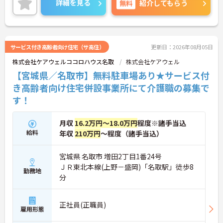
詳細を見る
無料
紹介してもらう
細をお話致しますのでお気軽にご相談ください。
サービス付き高齢者向け住宅（サ高住）
更新日：2026年08月05日
株式会社ケアウェルココロハウス名取
株式会社ケアウェル
【宮城県／名取市】無料駐車場あり★サービス付
き高齢者向け住宅併設事業所にて介護職の募集で
す！
月収
16.2万円～18.0万円
程度※諸手当込
給料
年収
210万円
～程度（諸手当込）
宮城県 名取市 増田2丁目1番24号
ＪＲ東北本線(上野－盛岡)「名取駅」徒歩8
勤務地
分
正社員(正職員)
雇用形態