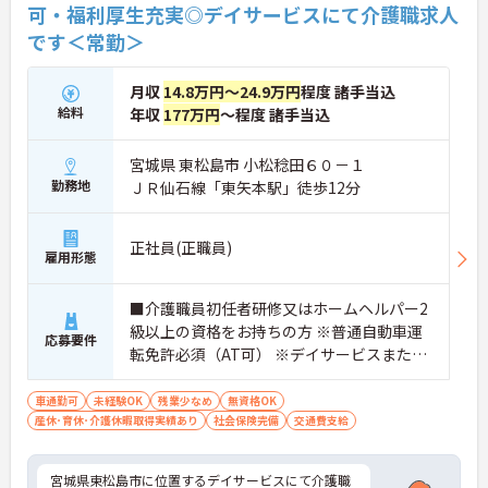
可・福利厚生充実◎デイサービスにて介護職求人
です＜常勤＞
月収
14.8万円～24.9万円
程度 諸手当込
給料
年収
177万円
～程度 諸手当込
宮城県 東松島市 小松稔田６０－１
勤務地
ＪＲ仙石線「東矢本駅」徒歩12分
正社員(正職員)
雇用形態
■介護職員初任者研修又はホームヘルパー2
級以上の資格をお持ちの方 ※普通自動車運
応募要件
転免許必須（AT可） ※デイサービスまたは
高齢者施設での介護業務経験あれば尚可
車通勤可
未経験OK
残業少なめ
無資格OK
産休･育休･介護休暇取得実績あり
社会保険完備
交通費支給
宮城県東松島市に位置するデイサービスにて介護職