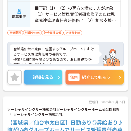
おり、清潔感にあふれた美しい環境です。ハード面
に加え、ソフト面でも「献立の事前決定・レシピ完
■下記（1）（2）の両方を満たす方が対象
備」により現場の負担が大幅に軽減されています。
（1）サービス管理責任者研修修了または児
応募要件
ご利用者様の安全性はもちろん、働くスタッフにと
童発達管理責任者研修修了 （2）相談支援従
っても身体的負担が少なく、高いモチベーションを
事者初任者研修研修修了または相談支援従
保って業務に集中できます。
事者実務者研修修了
車通勤可
残業少なめ
社会保険完備
交通費支給
宮城県仙台市泉区に位置するグループホームにおけ
るサービス管理責任者の募集です。
残業月10時間程度と少なめなので、お仕事終わりの
時間を大切に働けます♪
昇給年2回の実績あり！あなたの頑張りが評価され
やすい環境です◎
詳細を見る
無料
紹介してもらう
ご興味のある方には面接ポイントをお伝えしますの
で、お気軽にお問い合わせください！
更新日：2026年08月05日
ソーシャルインクルー株式会社ソーシャルインクルーホーム仙台四郎丸
ソーシャルインクルー株式会社
【宮城県／仙台市太白区】日勤あり◎昇給あり♪
障がい者グループホームでサービス管理責任者募