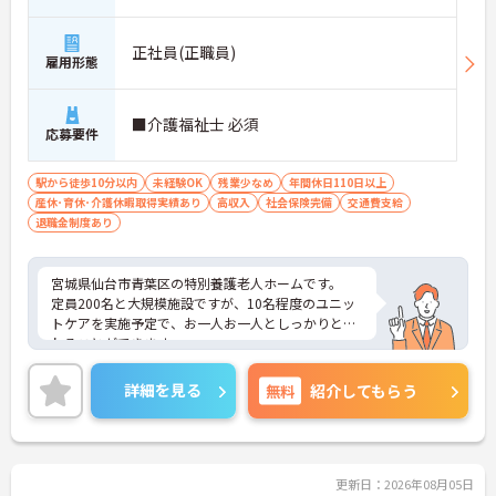
正社員(正職員)
雇用形態
■介護福祉士 必須
応募要件
駅から徒歩10分以内
未経験OK
残業少なめ
年間休日110日以上
産休･育休･介護休暇取得実績あり
高収入
社会保険完備
交通費支給
退職金制度あり
宮城県仙台市青葉区の特別養護老人ホームです。
定員200名と大規模施設ですが、10名程度のユニッ
トケアを実施予定で、お一人お一人としっかりと関
わることができます。
ご興味ある方には、面接対策ポイントなど、さらに
詳細をお話しいたしますのでお気軽にご相談くださ
詳細を見る
無料
紹介してもらう
い！
更新日：2026年08月05日