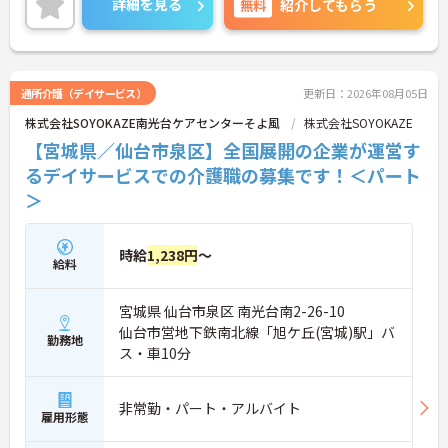
詳細を見る
無料
紹介してもらう
ご興味のある方には、面接対策ポイントなど、さら
に詳細をお話しいたしますので、お気軽にご相談く
ださい。
通所介護（デイサービス）
更新日：2026年08月05日
株式会社SOYOKAZE南光台ケアセンターそよ風
株式会社SOYOKAZE
【宮城県／仙台市泉区】全国展開の企業が運営す
るデイサービスでの介護職の募集です！＜パート
＞
時給
1,238円
～
給料
宮城県 仙台市泉区 南光台南2-26-10
仙台市営地下鉄南北線「旭ケ丘(宮城)駅」バ
勤務地
ス・車10分
非常勤・パート・アルバイト
雇用形態