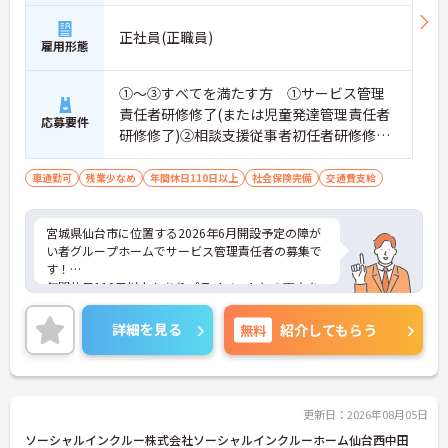
正社員(正職員)
雇用形態
①～③すべてを満たす方 ①サービス管理
責任者研修修了(または児童発達管理責任者
応募要件
研修修了)②相談支援従事者初任者研修修了
(または相談支援従事者実務者研修修了)③普
通自動車運転免許(AT限定可)
車通勤可
残業少なめ
年間休日110日以上
社会保険完備
交通費支給
宮城県仙台市に位置する2026年6月開設予定の障が
い者グループホームでサービス管理責任者の募集で
す！
年間休日110日以上もありプライベートとの両立を
目指す方におすすめの環境です◎マイカーでの通勤
もOK！昇給制度があり、頑張りが評価されてしっか
詳細を見る
無料
紹介してもらう
りと還元されます。丁寧な研修とフォロー体制で、
経験に関わらず安心してスタートできます。
こちらの求人にご興味がございましたら面接のポイ
ントもお伝えしますので是非ご応募お待ちしており
ます。
更新日：2026年08月05日
ソーシャルインクルー株式会社ソーシャルインクルーホーム仙台西中田