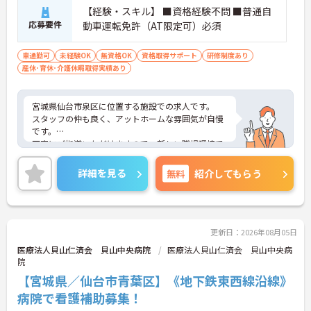
【経験・スキル】 ■資格経験不問 ■普通自
応募要件
動車運転免許（AT限定可）必須
車通勤可
未経験OK
無資格OK
資格取得サポート
研修制度あり
産休･育休･介護休暇取得実績あり
宮城県仙台市泉区に位置する施設での求人です。
スタッフの仲も良く、アットホームな雰囲気が自慢
です。
丁寧にご指導いただけますので、新しい職場環境で
も安心してご就業していただけます。
ご興味ある方には、面接対策ポイントなど、詳細を
詳細を見る
無料
紹介してもらう
お話しいたしますのでお気軽にご相談ください。
更新日：2026年08月05日
医療法人貝山仁済会 貝山中央病院
医療法人貝山仁済会 貝山中央病
院
【宮城県／仙台市青葉区】《地下鉄東西線沿線》
病院で看護補助募集！