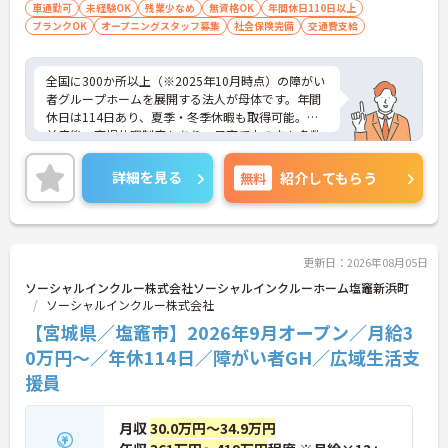
迎
車通勤可
未経験OK
残業少なめ
無資格OK
年間休日110日以上
ブランクOK
オープニングスタッフ募集
社会保険完備
交通費支給
全国に300か所以上（※2025年10月時点）の障がい
者グループホームを展開する法人が母体です。年間
休日は114日あり、夏季・冬季休暇も取得可能。産
前産後・育児休暇制度もあり、子育て中の方も多数
活躍中で、ワークライフバランスを大切にしながら
働ける環境が整っています。研修制度や外部勉強会
詳細を見る
無料
紹介してもらう
の受講支援もあり、スキルアップもしっかりサポー
ト。将来的には管理者やエリアマネージャーへのキ
ャリアアップも目指せます。20代から60代まで幅広
い年代のスタッフが活躍しており、和やかな雰囲気
の職場です。介護経験を活かしたい方、福祉の資格
更新日：2026年08月05日
をお持ちの方、安定した法人でキャリアを築きたい
ソーシャルインクルー株式会社ソーシャルインクルーホーム塩竈新浜町
方におすすめです。
ソーシャルインクルー株式会社
【宮城県／塩竈市】2026年9月オープン／月給3
★おすすめPOINT★
・生活支援員からスタートし、サービス管理責任者
0万円～／年休114日／障がい者GH／広域生活支
やエリアマネージャーへと続く明確なステップアッ
援員
プの道筋が用意されています。急成長中の企業であ
るためポストも豊富にあり、専門性を高めながらマ
ネジメント職への挑戦も視野に入れていただけま
月収
30.0万円～34.9万円
す。