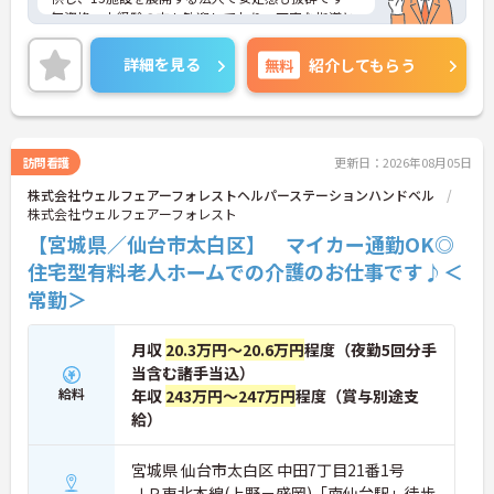
無資格・未経験の方も歓迎しており、丁寧な指導と
資格取得支援制度が充実しているため、安心してス
タートできます。育児休業や介護休業の取得実績も
詳細を見る
無料
紹介してもらう
あり、ライフステージに応じた働き方が可能です。
人と関わりながら、利用者様に寄り添った介護を提
供したい方に最適な職場です。ご興味のある方に
は、面接対策ポイントなど、さらに詳細をお話しし
ますのでお気軽にご相談ください！
訪問看護
更新日：2026年08月05日
株式会社ウェルフェアーフォレストヘルパーステーションハンドベル
株式会社ウェルフェアーフォレスト
【宮城県／仙台市太白区】 マイカー通勤OK◎
住宅型有料老人ホームでの介護のお仕事です♪＜
常勤＞
月収
20.3万円～20.6万円
程度（夜勤5回分手
当含む諸手当込）
給料
年収
243万円～247万円
程度（賞与別途支
給）
宮城県 仙台市太白区 中田7丁目21番1号
ＪＲ東北本線(上野－盛岡)「南仙台駅」徒歩