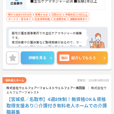
■主任ケアマネジャー必須 ■経験1年以上
応募要件
駅から徒歩10分以内
残業少なめ
日勤のみ
年間休日110日以上
ボーナス・賞与あり
社会保険完備
交通費支給
退職金制度あり
居宅介護支援事業所での主任ケアマネジャーの募集
です。
育児休業や介護休業など取得実績があるので、ライ
フステージに変化があった際も安心です！昇給・賞
与ありのため、あなたの頑張りがしっかり評価され
ます。
詳細を見る
無料
紹介してもらう
ご興味のある方には、面接対策ポイントなど、さら
に詳細をお話しいたしますのでお気軽にご相談くだ
さい！
有料老人ホーム
更新日：2026年08月05日
株式会社ウェルフェアーフォレストウェルフェアー美田園
株式会社ウ
ェルフェアーフォレスト
【宮城県／名取市】4週8休制！無資格OK＆資格
取得支援あり◎介護付き有料老人ホームでの介護
職募集