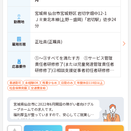
ことができ、現場の介助業務にとどまらず、施設運
営や人材育成の視点を養うことで、将来のエリアマ
宮城県 仙台市宮城野区 岩切字畑中12-1
ネージャー候補としてのステップアップに直結しま
ＪＲ東北本線(上野－盛岡)「岩切駅」徒歩24
す。
勤務地
・定年70歳、再雇用75歳までという業界屈指の制度
分
があり、20代から60代まで幅広い年代が活躍してい
ます。年間休日も114日確保されているため、無理
なく長期的なキャリアを築いていただけます。
正社員(正職員)
雇用形態
・全施設がバリアフリー設計かつ最新設備を備えて
おり、清潔感にあふれた美しい環境です。ハード面
に加え、ソフト面でも「献立の事前決定・レシピ完
①～③すべてを満たす方 ①サービス管理
備」により現場の負担が大幅に軽減されています。
責任者研修修了(または児童発達管理責任者
応募要件
ご利用者様の安全性はもちろん、働くスタッフにと
研修修了)②相談支援従事者初任者研修修了
っても身体的負担が少なく、高いモチベーションを
(または相談支援従事者実務者研修修了)③普
保って業務に集中できます。
通自動車運転免許(AT限定可)
車通勤可
未経験OK
残業少なめ
日勤のみ
年間休日110日以上
社会保険完備
交通費支給
宮城県仙台市に2022年6月開設の障がい者向けグル
ープホームでの求人です。
福利厚生が整っていますので、安心してご就業して
いただけます。
年間休日114日！残業は少なめですのでプライベー
トとの予定が立てやすいです。