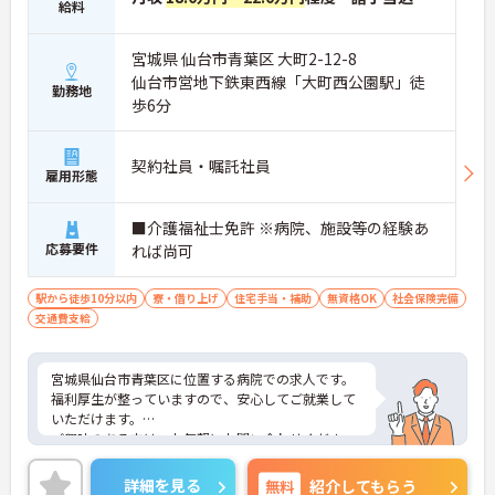
給料
宮城県 仙台市青葉区 大町2-12-8
仙台市営地下鉄東西線「大町西公園駅」徒
勤務地
歩6分
契約社員・嘱託社員
雇用形態
■介護福祉士免許 ※病院、施設等の経験あ
応募要件
れば尚可
駅から徒歩10分以内
寮・借り上げ
住宅手当・補助
無資格OK
社会保険完備
交通費支給
宮城県仙台市青葉区に位置する病院での求人です。
福利厚生が整っていますので、安心してご就業して
いただけます。
ご興味のある方は、お気軽にお問い合わせくださ
い。
詳細を見る
無料
紹介してもらう