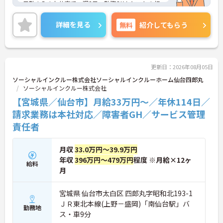
日勤のみのお仕事で、週2日～勤務OK！シフトの相
談も可能なため自分のペースで働くことができます
◎昇給制度があり、頑張りが評価されてしっかりと
詳細を見る
無料
紹介してもらう
還元されます。
こちらの求人にご興味がございましたら面接のポイ
ントもお伝えしますので是非ご応募お待ちしており
ます。
更新日：2026年08月05日
ソーシャルインクルー株式会社ソーシャルインクルーホーム仙台四郎丸
ソーシャルインクルー株式会社
【宮城県／仙台市】月給33万円～／年休114日／
請求業務は本社対応／障害者GH／サービス管理
責任者
月収
33.0万円～39.9万円
年収
396万円～479万円
程度 ※月給×12ヶ
給料
月
宮城県 仙台市太白区 四郎丸字昭和北193-1
ＪＲ東北本線(上野－盛岡)「南仙台駅」バ
勤務地
ス・車9分