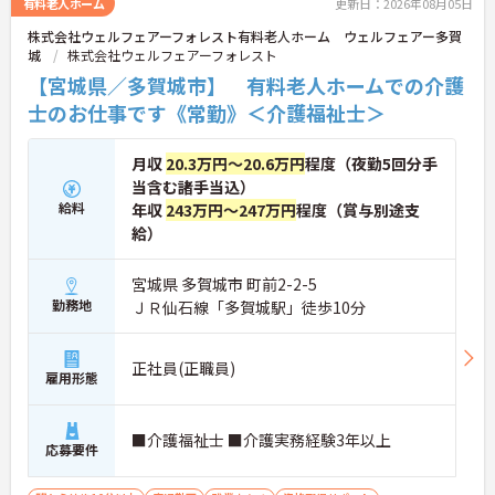
有料老人ホーム
更新日：2026年08月05日
株式会社ウェルフェアーフォレスト有料老人ホーム ウェルフェアー多賀
城
株式会社ウェルフェアーフォレスト
【宮城県／多賀城市】 有料老人ホームでの介護
士のお仕事です《常勤》＜介護福祉士＞
月収
20.3万円～20.6万円
程度（夜勤5回分手
当含む諸手当込）
給料
年収
243万円～247万円
程度（賞与別途支
給）
宮城県 多賀城市 町前2-2-5
勤務地
ＪＲ仙石線「多賀城駅」徒歩10分
正社員(正職員)
雇用形態
■介護福祉士 ■介護実務経験3年以上
応募要件