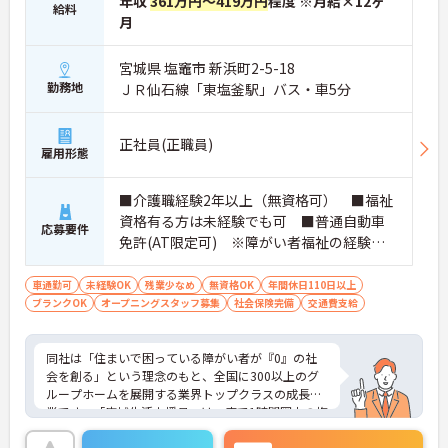
年収
361万円～419万円
程度 ※月給×12ヶ
給料
・年間休日114日、残業月平均10時間程度という就
月
業環境に加え、産前産後休暇や育児休暇制度がしっ
かりと整備されています。オンとオフの切り替えを
明確にし、心身ともに充実した状態で長くご活躍い
宮城県 塩竈市 新浜町2-5-18
ただけます。
勤務地
ＪＲ仙石線「東塩釜駅」バス・車5分
・グループホーム一棟あたりの入居者様20名定員を
常時2～4名のスタッフで支援、国基準を上回る人員
配置や夜間複数名体制が敷かれているため、業務に
正社員(正職員)
雇用形態
追われることなくご利用者様のペースに合わせたサ
ポートが可能です。施設も専用設計で働きやすく、
ご自身の理想とする福祉を実践できる環境が整って
■介護職経験2年以上（無資格可） ■福祉
います。
資格有る方は未経験でも可 ■普通自動車
応募要件
免許(AT限定可) ※障がい者福祉の経験は
不問です。※実務経験2年以上の方、障がい
者福祉に関する経験をお持ちの方大歓迎
車通勤可
未経験OK
残業少なめ
無資格OK
年間休日110日以上
ブランクOK
オープニングスタッフ募集
社会保険完備
交通費支給
同社は「住まいで困っている障がい者が『0』の社
会を創る」という理念のもと、全国に300以上のグ
ループホームを展開する業界トップクラスの成長企
業です。「広域生活支援員」は、車で1時間圏内の複
数施設を横断的に担当し、現場支援とパートスタッ
フのサポートを行うハイクラスなポジションです。