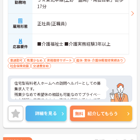
勤務地
17分
正社員(正職員)
雇用形態
■介護福祉士 ■介護実務経験3年以上
応募要件
車通勤可
残業少なめ
資格取得サポート
産休･育休･介護休暇取得実績あり
社会保険完備
交通費支給
住宅型有料老人ホームへの訪問ヘルパーとしての募
集求人です。
残業少なめで希望休の相談も可能なのでプライベー
トな時間も充実できます。資格や経験を活かして活
躍できます。
ご興味のある方には、面接対策ポイントなど、さら
詳細を見る
無料
紹介してもらう
に詳細をお話しいたしますのでお気軽にご相談くだ
さい！