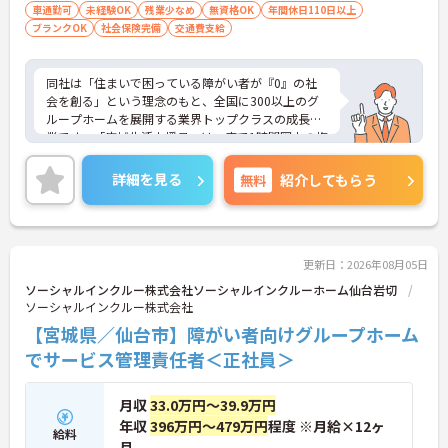
者福祉に関する経験をお持ちの方大歓迎
車通勤可
未経験OK
残業少なめ
無資格OK
年間休日110日以上
ブランクOK
社会保険完備
交通費支給
同社は「住まいで困っている障がい者が『0』の社
会を創る」という理念のもと、全国に300以上のグ
ループホームを展開する業界トップクラスの成長企
業です。「広域生活支援員」は、車で1時間圏内の複
数施設を横断的に担当し、現場支援とパートスタッ
フのサポートを行うハイクラスなポジションです。
詳細を見る
無料
紹介してもらう
最新設備とバリアフリーが完備され、スタッフの身
体的負担が少なく、広域手当5万円が付与されるこ
とで高い給与水準を実現しています。年間休日114
日の確保や、献立・レシピの完全標準化による業務
効率化など、ワークライフバランスを保ちながら定
更新日：2026年08月05日
年70歳まで長期的に活躍できる制度が盤石に整って
ソーシャルインクルー株式会社ソーシャルインクルーホーム仙台岩切
います。複数施設を経験することで培われるマネジ
ソーシャルインクルー株式会社
メント視点は、将来的なエリアマネージャーへのキ
【宮城県／仙台市】障がい者向けグループホーム
ャリアアップにも直結しており、最新の環境で専門
性を発揮したいプロフェッショナルの方にお勧めで
でサービス管理責任者＜正社員＞
す。
月収
33.0万円～39.9万円
★おすすめPOINT★
・広域支援員として複数のホームを巡るため、各ホ
年収
396万円～479万円
程度 ※月給×12ヶ
給料
ームのパートスタッフの教育やサポートにも携わる
月