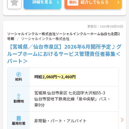
詳細を見る
無料
紹介してもらう
最新設備とバリアフリーが完備され、スタッフの身
体的負担が少なく、広域手当5万円が付与されるこ
とで高い給与水準を実現しています。年間休日114
日の確保や、献立・レシピの完全標準化による業務
効率化など、ワークライフバランスを保ちながら定
更新日：2026年08月05日
年70歳まで長期的に活躍できる制度が盤石に整って
ソーシャルインクルー株式会社ソーシャルインクルーホーム仙台七北田2
います。複数施設を経験することで培われるマネジ
号館
ソーシャルインクルー株式会社
メント視点は、将来的なエリアマネージャーへのキ
【宮城県／仙台市泉区】2026年6月開所予定♪グ
ャリアアップにも直結しており、最新の環境で専門
性を発揮したいプロフェッショナルの方にお勧めで
ループホームにおけるサービス管理責任者募集＜
す。
パート＞
★おすすめPOINT★
・広域支援員として複数のホームを巡るため、各ホ
時給
2,060円～2,460円
ームのパートスタッフの教育やサポートにも携わる
給料
ことができ、現場の介助業務にとどまらず、施設運
営や人材育成の視点を養うことで、将来のエリアマ
宮城県 仙台市泉区 七北田字大沢柏55-3
ネージャー候補としてのステップアップに直結しま
す。
仙台市営地下鉄南北線「泉中央駅」バス・
勤務地
・定年70歳、再雇用75歳までという業界屈指の制度
車9分
があり、20代から60代まで幅広い年代が活躍してい
ます。年間休日も114日確保されているため、無理
なく長期的なキャリアを築いていただけます。
非常勤・パート・アルバイト
雇用形態
・全施設がバリアフリー設計かつ最新設備を備えて