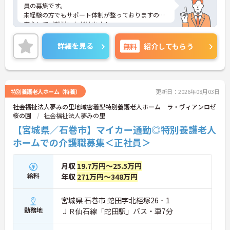
員の募集です。
未経験の方でもサポート体制が整っておりますので
安心してご就業いただけます！
ご興味のある方には、面接対策ポイントなど、さら
に詳細をお話しいたしますので、お気軽にご相談く
詳細を見る
無料
紹介してもらう
ださい。
特別養護老人ホーム（特養）
更新日：2026年08月03日
社会福祉法人夢みの里地域密着型特別養護老人ホーム ラ・ヴィアンロゼ
桜の園
社会福祉法人夢みの里
【宮城県／石巻市】マイカー通勤◎特別養護老人
ホームでの介護職募集＜正社員＞
月収
19.7万円～25.5万円
給料
年収
271万円～348万円
宮城県 石巻市 蛇田字北経塚26‐1
勤務地
ＪＲ仙石線「蛇田駅」バス・車7分