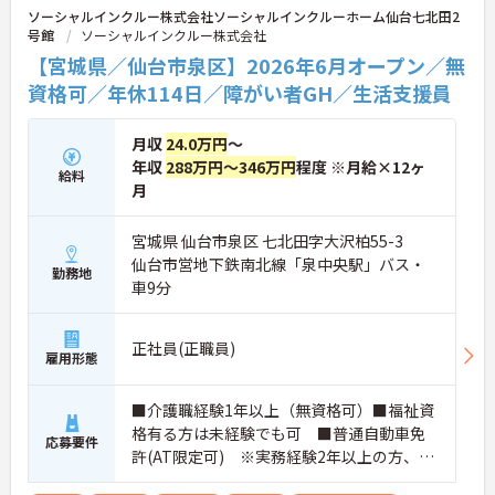
ソーシャルインクルー株式会社ソーシャルインクルーホーム仙台七北田2
号館
ソーシャルインクルー株式会社
【宮城県／仙台市泉区】2026年6月オープン／無
資格可／年休114日／障がい者GH／生活支援員
月収
24.0万円
～
年収
288万円～346万円
程度 ※月給×12ヶ
給料
月
宮城県 仙台市泉区 七北田字大沢柏55-3
仙台市営地下鉄南北線「泉中央駅」バス・
勤務地
車9分
正社員(正職員)
雇用形態
■介護職経験1年以上（無資格可）■福祉資
格有る方は未経験でも可 ■普通自動車免
応募要件
許(AT限定可) ※実務経験2年以上の方、障
がい者福祉に関する経験をお持ちの方大歓