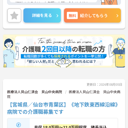
ご興味のある方は、お気軽にお問い合わせくださ
い。
詳細を見る
無料
紹介してもらう
更新日：2026年08月05日
医療法人貝山仁済会 貝山中央病院
医療法人貝山仁済会 貝山中央病
院
【宮城県／仙台市青葉区】《地下鉄東西線沿線》
病院での介護職募集です
月収
18.0万円～22.0万円
程度 諸手当込