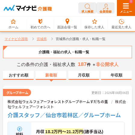
0
0
求人検索
会員登録
メニュー
ホーム
初めての方へ
面談会場一覧
保存した求人
最近見た求人
マイナビ介護職
宮城県
宮城県の介護職・求人・転職一覧
介護職・福祉の求人・転職一覧
187
この条件の介護・福祉求人数
非公開求人
件 ＋
おすすめ順
新着順
月収順
年収順
グループホーム
更新日：2026年08月06日
株式会社ウェルフェアーフォレストグループホームすだちの里
株式会
社ウェルフェアーフォレスト
介護スタッフ／仙台市若林区／グループホーム
月収
18.2万円～21.2万円
(諸手当込)
給料