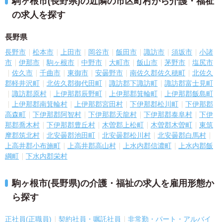
駒ヶ根市(長野県)の近隣の市区町村から介護・福祉
の求人を探す
長野県
長野市
松本市
上田市
岡谷市
飯田市
諏訪市
須坂市
小諸
市
伊那市
駒ヶ根市
中野市
大町市
飯山市
茅野市
塩尻市
佐久市
千曲市
東御市
安曇野市
南佐久郡佐久穂町
北佐久
郡軽井沢町
北佐久郡御代田町
諏訪郡下諏訪町
諏訪郡富士見町
諏訪郡原村
上伊那郡辰野町
上伊那郡箕輪町
上伊那郡飯島町
上伊那郡南箕輪村
上伊那郡宮田村
下伊那郡松川町
下伊那郡
高森町
下伊那郡阿智村
下伊那郡天龍村
下伊那郡泰阜村
下伊
那郡喬木村
下伊那郡豊丘村
木曽郡上松町
木曽郡木曽町
東筑
摩郡筑北村
北安曇郡池田町
北安曇郡松川村
北安曇郡白馬村
上高井郡小布施町
上高井郡高山村
上水内郡信濃町
上水内郡飯
綱町
下水内郡栄村
駒ヶ根市(長野県)の介護・福祉の求人を雇用形態か
ら探す
正社員(正職員)
契約社員・嘱託社員
非常勤・パート・アルバイ