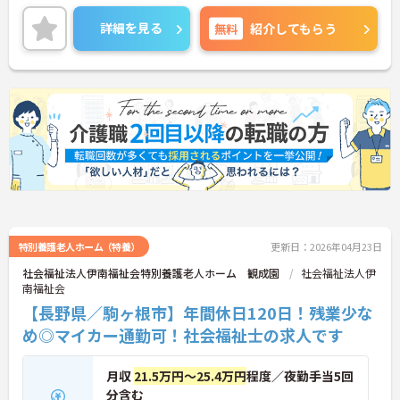
ご興味ある方には、面接対策ポイントなど、詳細を
お話しいたしますのでお気軽にご相談ください。
詳細を見る
無料
紹介してもらう
特別養護老人ホーム（特養）
更新日：2026年04月23日
社会福祉法人伊南福祉会特別養護老人ホーム 観成園
社会福祉法人伊
南福祉会
【長野県／駒ヶ根市】年間休日120日！残業少な
め◎マイカー通勤可！社会福祉士の求人です
月収
21.5万円～25.4万円
程度／夜勤手当5回
分含む