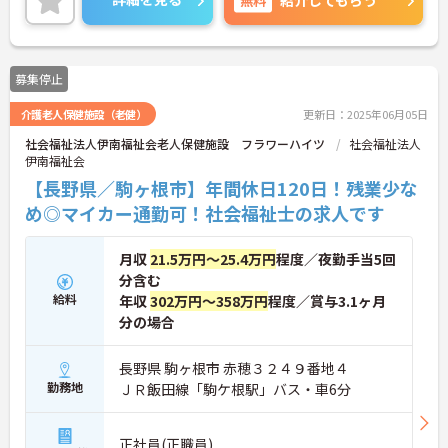
紹介してもらう
募集停止
介護老人保健施設（老健）
更新日：2025年06月05日
社会福祉法人伊南福祉会老人保健施設 フラワーハイツ
社会福祉法人
伊南福祉会
【長野県／駒ヶ根市】年間休日120日！残業少な
め◎マイカー通勤可！社会福祉士の求人です
月収
21.5万円～25.4万円
程度／夜勤手当5回
分含む
給料
年収
302万円～358万円
程度／賞与3.1ヶ月
分の場合
長野県 駒ヶ根市 赤穂３２４９番地４
勤務地
ＪＲ飯田線「駒ケ根駅」バス・車6分
正社員(正職員)