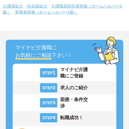
介護福祉士
社会福祉士
介護職員初任者研修（ホームヘルパー2
級）
実務者研修（ホームヘルパー1級）
マイナビ介護職に
お気軽にご相談
下さい！
マイナビ介護
1
STEP
職にご登録
2
求人のご紹介
STEP
面接・条件交
3
STEP
渉
4
転職成功！
STEP