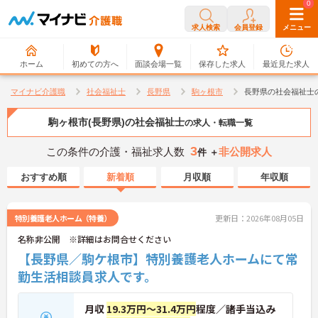
0
0
求人検索
会員登録
メニュー
ホーム
初めての方へ
面談会場一覧
保存した求人
最近見た求人
マイナビ介護職
社会福祉士
長野県
駒ヶ根市
長野県の社会福祉士
駒ヶ根市(長野県)の社会福祉士
の求人・転職一覧
3
この条件の介護・福祉求人数
非公開求人
件 ＋
おすすめ順
新着順
月収順
年収順
特別養護老人ホーム（特養）
更新日：2026年08月05日
名称非公開 ※詳細はお問合せください
【長野県／駒ケ根市】特別養護老人ホームにて常
勤生活相談員求人です。
月収
19.3万円～31.4万円
程度／諸手当込み