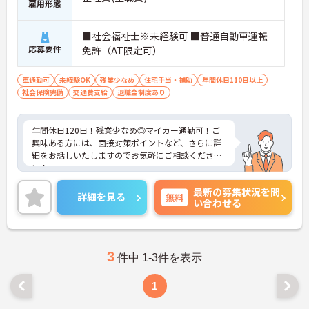
雇用形態
■社会福祉士※未経験可 ■普通自動車運転
応募要件
免許（AT限定可）
車通勤可
未経験OK
残業少なめ
住宅手当・補助
年間休日110日以上
社会保険完備
交通費支給
退職金制度あり
年間休日120日！残業少なめ◎マイカー通勤可！ご
興味ある方には、面接対策ポイントなど、さらに詳
細をお話しいたしますのでお気軽にご相談くださ
い！
最新の募集状況を問
詳細を見る
無料
い合わせる
3
件中 1-3件を表示
1