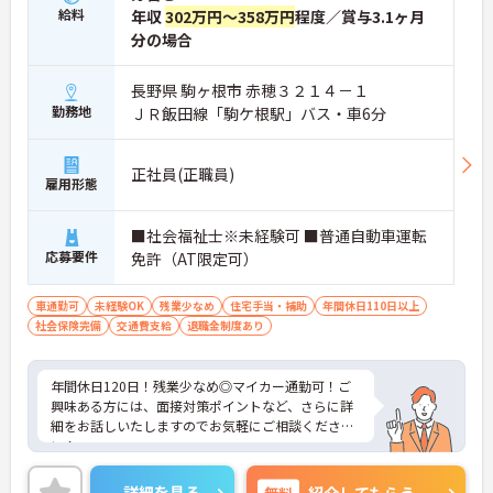
給料
年収
302万円～358万円
程度／賞与3.1ヶ月
分の場合
長野県 駒ヶ根市 赤穂３２１４－１
勤務地
ＪＲ飯田線「駒ケ根駅」バス・車6分
正社員(正職員)
雇用形態
■社会福祉士※未経験可 ■普通自動車運転
応募要件
免許（AT限定可）
車通勤可
未経験OK
残業少なめ
住宅手当・補助
年間休日110日以上
社会保険完備
交通費支給
退職金制度あり
年間休日120日！残業少なめ◎マイカー通勤可！ご
興味ある方には、面接対策ポイントなど、さらに詳
細をお話しいたしますのでお気軽にご相談くださ
い！
詳細を見る
無料