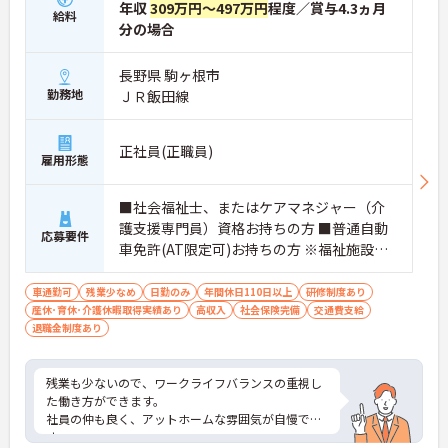
年収
309万円～497万円
程度／賞与4.3ヵ月
給料
分の場合
長野県 駒ヶ根市
勤務地
ＪＲ飯田線
正社員(正職員)
雇用形態
■社会福祉士、またはケアマネジャー（介
護支援専門員）資格お持ちの方 ■普通自動
応募要件
車免許(AT限定可)お持ちの方 ※福祉施設等
での相談業務経験者 ※パソコン操作可能な
方(ワード・エクセル・専用ソフト)
車通勤可
残業少なめ
日勤のみ
年間休日110日以上
研修制度あり
産休･育休･介護休暇取得実績あり
高収入
社会保険完備
交通費支給
退職金制度あり
残業も少ないので、ワークライフバランスの重視し
た働き方ができます。
社員の仲も良く、アットホームな雰囲気が自慢で
す。