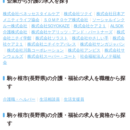
企業から介護の求人を探す
株式会社ベネッセスタイルケア
株式会社ツクイ
株式会社日本ア
メニティライフ協会
ＳＯＭＰＯケア株式会社
ソーシャルインク
ルー株式会社
株式会社SOYOKAZE
株式会社ケア２１
ALSOK
介護株式会社
株式会社ケアリッツ・アンド・パートナーズ
株式
会社ニチイ学館
株式会社ソラスト
株式会社やさしい手
株式会
社ケア２１
株式会社ニチイケアパレス
株式会社サンガジャパン
株式会社川島コーポレーション
株式会社アンビス
株式会社サ
ンウェルズ
株式会社スーパー・コート
社会福祉法人ノテ福祉
会
駒ヶ根市(長野県)の介護・福祉の求人を職種から探
す
介護職・ヘルパー
生活相談員
生活支援員
駒ヶ根市(長野県)の介護・福祉の求人を資格から探
す