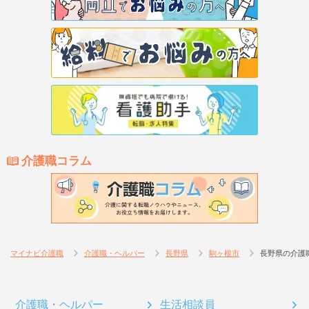
介護職コラム
マイナビ介護職
介護職・ヘルパー
長野県
駒ヶ根市
長野県の介護
介護職・ヘルパー
生活相談員