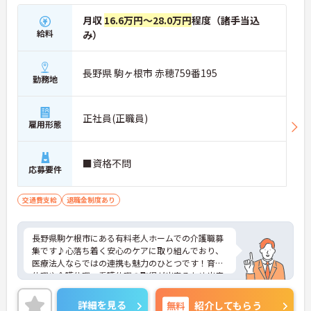
月収
16.6万円～28.0万円
程度（諸手当込
給料
み）
長野県 駒ヶ根市 赤穂759番195
勤務地
正社員(正職員)
雇用形態
■資格不問
応募要件
交通費支給
退職金制度あり
長野県駒ケ根市にある有料老人ホームでの介護職募
集です♪心落ち着く安心のケアに取り組んでおり、
医療法人ならではの連携も魅力のひとつです！育児
休暇や介護休暇・看護休暇の取得が出来るため出産
や子育てなど、ライフステージに応じて柔軟に働け
る環境です♪ご興味ある方には、面接のポイントな
詳細を見る
無料
紹介してもらう