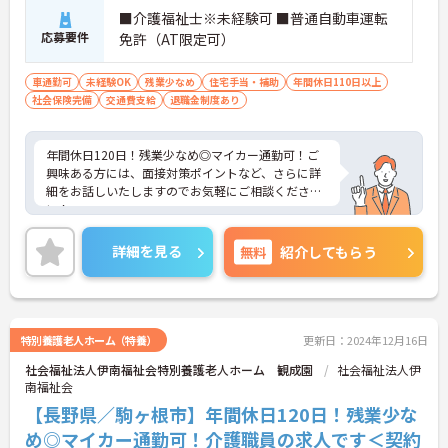
■介護福祉士※未経験可 ■普通自動車運転
応募要件
免許（AT限定可）
車通勤可
未経験OK
残業少なめ
住宅手当・補助
年間休日110日以上
社会保険完備
交通費支給
退職金制度あり
年間休日120日！残業少なめ◎マイカー通勤可！ご
興味ある方には、面接対策ポイントなど、さらに詳
細をお話しいたしますのでお気軽にご相談くださ
い！
詳細を見る
無料
紹介してもらう
特別養護老人ホーム（特養）
更新日：2024年12月16日
社会福祉法人伊南福祉会特別養護老人ホーム 観成園
社会福祉法人伊
南福祉会
【長野県／駒ヶ根市】年間休日120日！残業少な
め◎マイカー通勤可！介護職員の求人です＜契約