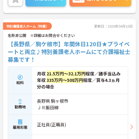
す。福利厚生も整っており長く安心してご就業でき
る環境です。ご興味ある方には、面接対策ポイント
など、さらに詳細をお話しいたしますのでお気軽に
ご相談ください！
特別養護老人ホーム（特養）
更新日：2026年04月10日
名称非公開 ※詳細はお問合せください
【長野県／駒ケ根市】年間休日120日★プライベ
ートと両立♪特別養護老人ホームにて介護福祉士
募集です！
月収
21.5万円～32.1万円
程度／諸手当込み
年収
335万円～508万円
程度／賞与4.3ヵ月
給料
分の場合
長野県 駒ヶ根市
勤務地
ＪＲ飯田線
正社員(正職員)
雇用形態