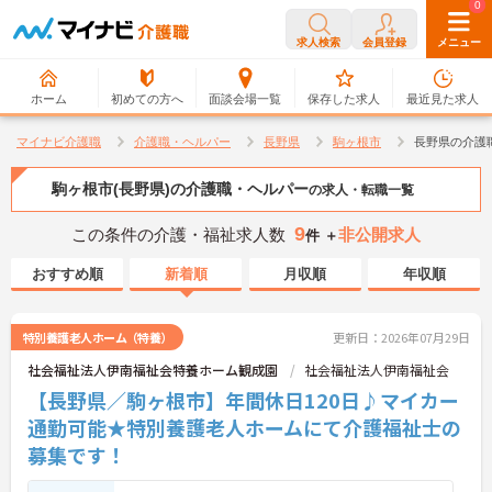
0
0
求人検索
会員登録
メニュー
ホーム
初めての方へ
面談会場一覧
保存した求人
最近見た求人
マイナビ介護職
介護職・ヘルパー
長野県
駒ヶ根市
長野県の介護
駒ヶ根市(長野県)の介護職・ヘルパー
の求人・転職一覧
9
この条件の介護・福祉求人数
非公開求人
件 ＋
おすすめ順
新着順
月収順
年収順
特別養護老人ホーム（特養）
更新日：2026年07月29日
社会福祉法人伊南福祉会特養ホーム観成園
社会福祉法人伊南福祉会
【長野県／駒ヶ根市】年間休日120日♪マイカー
通勤可能★特別養護老人ホームにて介護福祉士の
募集です！