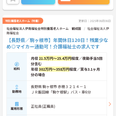
ど、さらに詳細をお話致しますのでお気軽にご相談
ください。
特別養護老人ホーム（特養）
更新日：2025年06月06日
社会福祉法人伊南福祉会特別養護老人ホーム 観成園
社会福祉法人伊
南福祉会
【長野県／駒ヶ根市】年間休日120日！残業少な
め◎マイカー通勤可！介護福祉士の求人です
月収
21.5万円～25.4万円
程度／夜勤手当5回
分含む
給料
年収
302万円～358万円
程度／賞与3.1ヶ月
分の場合
長野県 駒ヶ根市 赤穂３２１４－１
勤務地
ＪＲ飯田線「駒ケ根駅」バス・車6分
正社員(正職員)
雇用形態