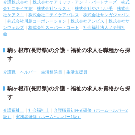
介護株式会社
株式会社ケアリッツ・アンド・パートナーズ
株式
会社ニチイ学館
株式会社ソラスト
株式会社やさしい手
株式会
社ケア２１
株式会社ニチイケアパレス
株式会社サンガジャパン
株式会社川島コーポレーション
株式会社アンビス
株式会社サ
ンウェルズ
株式会社スーパー・コート
社会福祉法人ノテ福祉
会
駒ヶ根市(長野県)の介護・福祉の求人を職種から探
す
介護職・ヘルパー
生活相談員
生活支援員
駒ヶ根市(長野県)の介護・福祉の求人を資格から探
す
介護福祉士
社会福祉士
介護職員初任者研修（ホームヘルパー2
級）
実務者研修（ホームヘルパー1級）