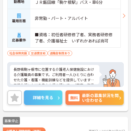
勤務地
ＪＲ飯田線「駒ケ根駅」バス・車6分
非常勤・パート・アルバイト
雇用形態
■資格：初任者研修修了者、実務者研修修
応募要件
了者、介護福祉士 いずれかあれば尚可
社会保険完備
交通費支給
退職金制度あり
長野県駒ヶ根市に位置する介護老人保健施設におけ
る介護職員の募集です。ご利用者一人ひとりに合わ
せた介護・看護・機能訓練などを提供しています。
日常生活における自立支援を通して、ご家庭へ復帰
していただく事を目的としています。
最新の募集状況を問
介護業務経験がある方はこれまでの経験を活かしな
詳細を見る
無料
い合わせる
がらご勤務いただけます。
ご興味のある方には、面接対策ポイントなど、さら
に詳細をお話しいたしますのでお気軽にご相談くだ
さい！
募集停止