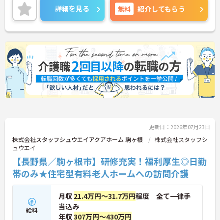
詳細を見る
無料
紹介してもらう
更新日：2026年07月23日
株式会社スタッフシュウエイアクアホーム 駒ヶ根
株式会社スタッフシ
ュウエイ
【長野県／駒ヶ根市】研修充実！福利厚生◎日勤
帯のみ★住宅型有料老人ホームへの訪問介護
月収
21.4万円～31.7万円
程度 全て一律手
当込み
給料
年収
307万円～430万円