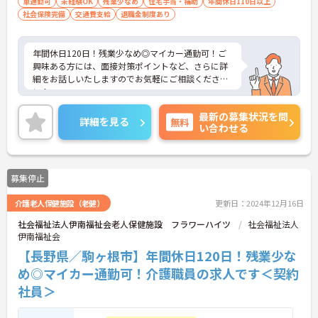
車通勤可
未経験OK
残業少なめ
住宅手当・補助
年間休日110日以上
社会保険完備
交通費支給
退職金制度あり
年間休日120日！残業少なめ◎マイカー通勤可！ご
興味ある方には、面接対策ポイントなど、さらに詳
細をお話しいたしますのでお気軽にご相談くださ
い！
最新の募集状況を問
詳細を見る
無料
い合わせる
募集停止
介護老人保健施設（老健）
更新日：2024年12月16日
社会福祉法人伊南福祉会老人保健施設 フラワーハイツ
社会福祉法人
伊南福祉会
【長野県／駒ヶ根市】年間休日120日！残業少な
め◎マイカー通勤可！介護職員の求人です＜契約
社員＞