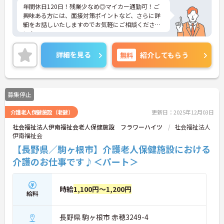
年間休日120日！残業少なめ◎マイカー通勤可！ご
興味ある方には、面接対策ポイントなど、さらに詳
細をお話しいたしますのでお気軽にご相談くださ
い！
詳細を見る
無料
紹介してもらう
募集停止
介護老人保健施設（老健）
更新日：2025年12月03日
社会福祉法人伊南福祉会老人保健施設 フラワーハイツ
社会福祉法人
伊南福祉会
【長野県／駒ヶ根市】介護老人保健施設における
介護のお仕事です♪＜パート＞
時給
1,100円～1,200円
給料
長野県 駒ヶ根市 赤穂3249-4