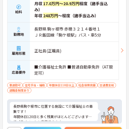
月収
17.0万円～20.9万円
程度（諸手当込
み）
給料
年収
248万円
～程度（諸手当込み）
長野県 駒ヶ根市 赤穂３２１４番地１
勤務地
ＪＲ飯田線「駒ケ根駅」バス・車5分
正社員(正職員)
雇用形態
■介護福祉士免許 ■普通自動車免許（AT限
応募要件
定可）
車通勤可
住宅手当・補助
年間休日110日以上
社会保険完備
交通費支給
退職金制度あり
長野県駒ケ根市に位置する施設にて介護福祉士の募
集です！
年間休日120日と多く残業がほとんどございますの
でプライベートも充実できます。
ご興味のある方はお気軽にお問い合わせ下さい。