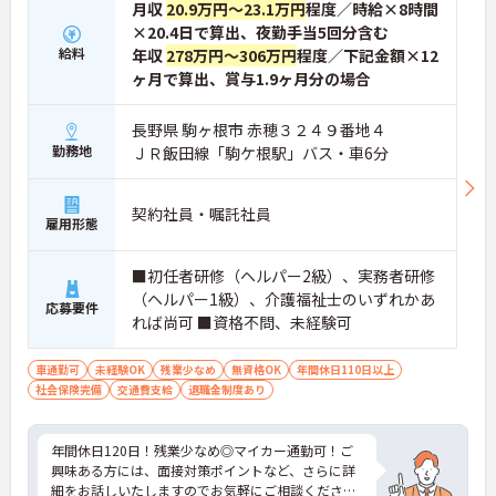
月収
20.9万円～23.1万円
程度／時給×8時間
×20.4日で算出、夜勤手当5回分含む
給料
年収
278万円～306万円
程度／下記金額×12
ヶ月で算出、賞与1.9ヶ月分の場合
長野県 駒ヶ根市 赤穂３２４９番地４
勤務地
ＪＲ飯田線「駒ケ根駅」バス・車6分
契約社員・嘱託社員
雇用形態
■初任者研修（ヘルパー2級）、実務者研修
（ヘルパー1級）、介護福祉士のいずれかあ
応募要件
れば尚可 ■資格不問、未経験可
車通勤可
未経験OK
残業少なめ
無資格OK
年間休日110日以上
社会保険完備
交通費支給
退職金制度あり
年間休日120日！残業少なめ◎マイカー通勤可！ご
興味ある方には、面接対策ポイントなど、さらに詳
細をお話しいたしますのでお気軽にご相談くださ