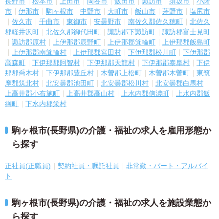
長野市
松本市
上田市
岡谷市
飯田市
諏訪市
須坂市
小諸
市
伊那市
駒ヶ根市
中野市
大町市
飯山市
茅野市
塩尻市
佐久市
千曲市
東御市
安曇野市
南佐久郡佐久穂町
北佐久
郡軽井沢町
北佐久郡御代田町
諏訪郡下諏訪町
諏訪郡富士見町
諏訪郡原村
上伊那郡辰野町
上伊那郡箕輪町
上伊那郡飯島町
上伊那郡南箕輪村
上伊那郡宮田村
下伊那郡松川町
下伊那郡
高森町
下伊那郡阿智村
下伊那郡天龍村
下伊那郡泰阜村
下伊
那郡喬木村
下伊那郡豊丘村
木曽郡上松町
木曽郡木曽町
東筑
摩郡筑北村
北安曇郡池田町
北安曇郡松川村
北安曇郡白馬村
上高井郡小布施町
上高井郡高山村
上水内郡信濃町
上水内郡飯
綱町
下水内郡栄村
駒ヶ根市(長野県)の介護・福祉の求人を雇用形態か
ら探す
正社員(正職員)
契約社員・嘱託社員
非常勤・パート・アルバイ
ト
駒ヶ根市(長野県)の介護・福祉の求人を施設業態か
ら探す