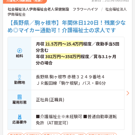
介護老人保健施設（老健）
更新日：2025年06月06日
社会福祉法人伊南福祉会老人保健施設 フラワーハイツ
社会福祉法人
伊南福祉会
【長野県／駒ヶ根市】年間休日120日！残業少な
め◎マイカー通勤可！介護福祉士の求人です
月収
21.5万円～25.4万円
程度／夜勤手当5回
分含む
給料
年収
302万円～358万円
程度／賞与3.1ヶ月
分の場合
長野県 駒ヶ根市 赤穂３２４９番地４
勤務地
ＪＲ飯田線「駒ケ根駅」バス・車6分
正社員(正職員)
雇用形態
■介護福祉士※未経験可 ■普通自動車運転
応募要件
免許（AT限定可）