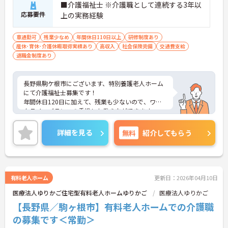
■介護福祉士 ※介護職として連続する3年以
応募要件
上の実務経験
車通勤可
残業少なめ
年間休日110日以上
研修制度あり
産休･育休･介護休暇取得実績あり
高収入
社会保険完備
交通費支給
退職金制度あり
長野県駒ケ根市にございます、特別養護老人ホーム
にて介護福祉士募集です！
年間休日120日に加えて、残業も少ないので、ワー
クライフバランスの重視した働き方ができます。
社員の仲も良く、アットホームな雰囲気が自慢で
す。
詳細を見る
無料
紹介してもらう
マイカー通勤OKなので、通勤も楽々です♪
ご興味ある方には、面接対策ポイントなど、詳細を
お話しいたしますのでお気軽にご相談ください。
有料老人ホーム
更新日：2026年04月10日
医療法人ゆりかご住宅型有料老人ホームゆりかご
医療法人ゆりかご
【長野県／駒ヶ根市】有料老人ホームでの介護職
の募集です＜常勤＞