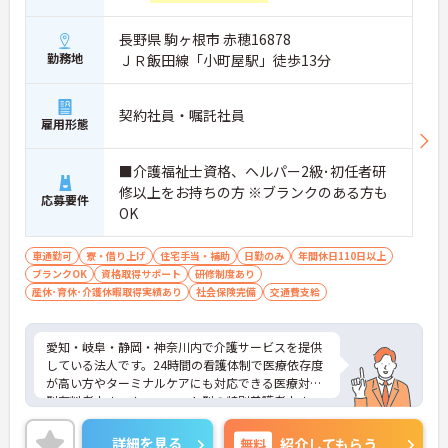
長野県 駒ヶ根市 赤穂16878
勤務地
ＪＲ飯田線「小町屋駅」徒歩13分
契約社員・嘱託社員
雇用形態
■介護福祉士資格、ヘルパー2級･初任者研
修以上をお持ちの方 ※ブランクのある方も
応募要件
OK
車通勤可
寮・借り上げ
住宅手当・補助
日勤のみ
年間休日110日以上
ブランクOK
資格取得サポート
研修制度あり
産休･育休･介護休暇取得実績あり
社会保険完備
交通費支給
愛知・岐阜・静岡・神奈川内で介護サービスを提供
している法人です。24時間の看護体制で医療依存度
が高い方やターミナルケアにも対応できる医療対応
型有料老人ホーム、ユニット型の特別養護老人ホー
ムを運営しています。利用者様とスタッフとの距離
も近く、一人ひとりに寄り添ったケアが実現できま
詳細を見る
無料
紹介してもらう