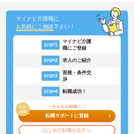
マイナビ介護職に
お気軽にご相談
下さい！
マイナビ介護
1
STEP
職にご登録
2
求人のご紹介
STEP
面接・条件交
3
STEP
渉
4
転職成功！
STEP
転職サポートに登録
はじめて転職する方へ