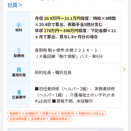
社員＞
月収
20.9万円～23.1万円
程度／時給×8時間
×20.4日で算出、夜勤手当5回分含む
給料
年収
278万円～306万円
程度／下記金額×12
ヶ月で算出、賞与1.9ヶ月分の場合
長野県 駒ヶ根市 赤穂３２１４－１
勤務地
ＪＲ飯田線「駒ケ根駅」バス・車6分
契約社員・嘱託社員
雇用形態
■初任者研修（ヘルパー2級）、実務者研修
（ヘルパー1級）、介護福祉士のいずれかあ
応募要件
れば尚可 ■資格不問、未経験可
車通勤可
未経験OK
残業少なめ
無資格OK
年間休日110日以上
社会保険完備
交通費支給
退職金制度あり