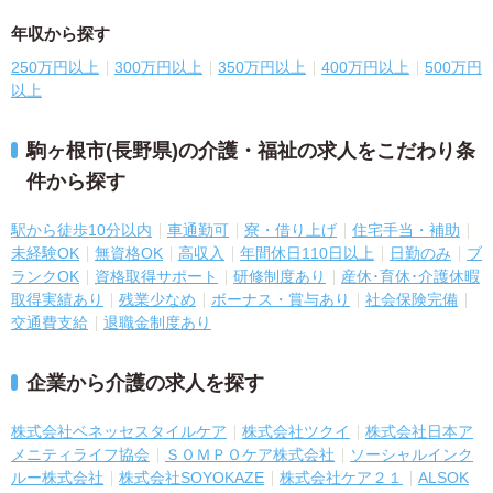
年収から探す
250万円以上
300万円以上
350万円以上
400万円以上
500万円
以上
駒ヶ根市(長野県)の介護・福祉の求人をこだわり条
件から探す
駅から徒歩10分以内
車通勤可
寮・借り上げ
住宅手当・補助
未経験OK
無資格OK
高収入
年間休日110日以上
日勤のみ
ブ
ランクOK
資格取得サポート
研修制度あり
産休･育休･介護休暇
取得実績あり
残業少なめ
ボーナス・賞与あり
社会保険完備
交通費支給
退職金制度あり
企業から介護の求人を探す
株式会社ベネッセスタイルケア
株式会社ツクイ
株式会社日本ア
メニティライフ協会
ＳＯＭＰＯケア株式会社
ソーシャルインク
ルー株式会社
株式会社SOYOKAZE
株式会社ケア２１
ALSOK