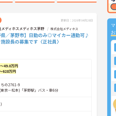
更新日：2026年04月28日
マ
社メディホスメディホス茅野
株式会社メディホス
お
野県／茅野市】日勤のみ◎マイカー通勤可♪
で施設長の募集です〈正社員〉
円～49.0万円
～628万円
ちの2761-9
(東京－松本)「茅野駅」バス・車6分
)