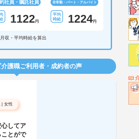
約社員・嘱託社員
非常勤・パート・アルバイト
1122
1224
円
円
月収・平均時給を算出
ビ介護職
ご利用者・成約者の声
代
|
女性
安心してア
ることがで