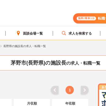
転職
無料!簡単1分
面談会場一覧
求人を検索する
長野県の施設長の求人・転職一覧
茅野市(長野県)の施設長
の求人・転職一覧
1
月収順
年収順