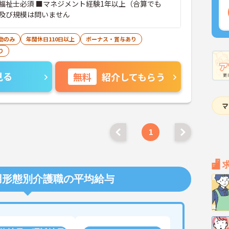
福祉士必須 ■マネジメント経験1年以上（合算でも
及び規模は問いません
勤のみ
年間休日110日以上
ボーナス・賞与あり
り
見る
無料
紹介してもらう
1
用形態別介護職の平均給与