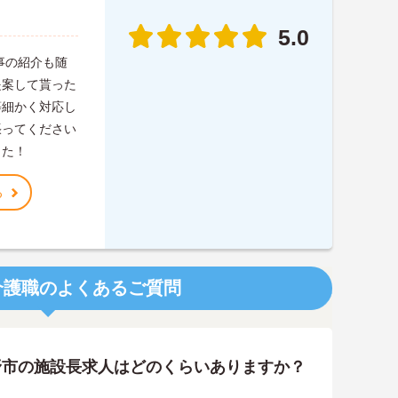
5.0
事の紹介も随
提案して貰った
等細かく対応し
張ってください
した！
る
介護職のよくあるご質問
野市の施設長求人はどのくらいありますか？