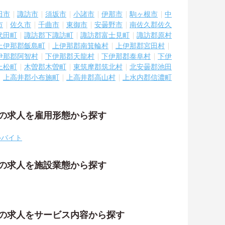
田市
諏訪市
須坂市
小諸市
伊那市
駒ヶ根市
中
市
佐久市
千曲市
東御市
安曇野市
南佐久郡佐久
代田町
諏訪郡下諏訪町
諏訪郡富士見町
諏訪郡原村
上伊那郡飯島町
上伊那郡南箕輪村
上伊那郡宮田村
伊那郡阿智村
下伊那郡天龍村
下伊那郡泰阜村
下伊
上松町
木曽郡木曽町
東筑摩郡筑北村
北安曇郡池田
上高井郡小布施町
上高井郡高山村
上水内郡信濃町
祉の求人を雇用形態から探す
ルバイト
祉の求人を施設業態から探す
祉の求人をサービス内容から探す