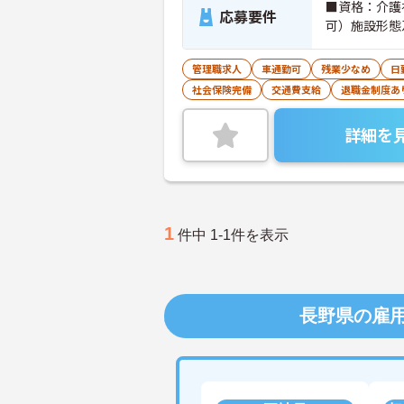
■資格：介護
応募要件
可）施設形態
管理職求人
車通勤可
残業少なめ
日
社会保険完備
交通費支給
退職金制度あ
詳細を
1
件中 1-1件を表示
長野県の雇