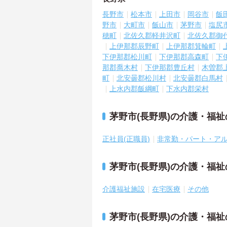
長野市
松本市
上田市
岡谷市
飯
野市
大町市
飯山市
茅野市
塩尻
穂町
北佐久郡軽井沢町
北佐久郡御
上伊那郡辰野町
上伊那郡箕輪町
下伊那郡松川町
下伊那郡高森町
下
那郡喬木村
下伊那郡豊丘村
木曽郡
町
北安曇郡松川村
北安曇郡白馬村
上水内郡飯綱町
下水内郡栄村
茅野市(長野県)の介護・福
正社員(正職員)
非常勤・パート・ア
茅野市(長野県)の介護・福
介護福祉施設
在宅医療
その他
茅野市(長野県)の介護・福