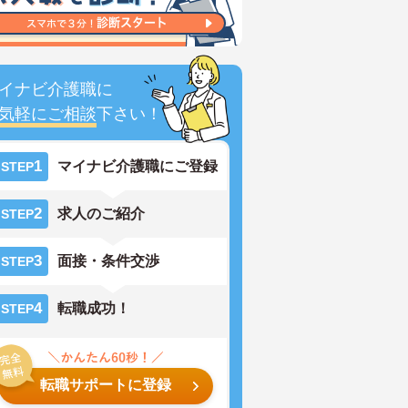
イナビ介護職に
気軽にご相談
下さい！
1
マイナビ介護職にご登録
STEP
2
求人のご紹介
STEP
3
面接・条件交渉
STEP
4
転職成功！
STEP
転職サポートに登録