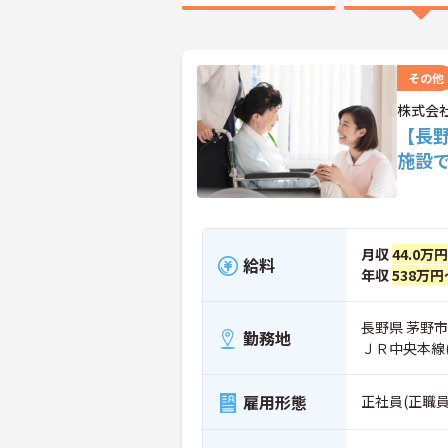
その他
株式会
【長
施設
月収
44.0万
給料
年収
538万円
長野県 茅野市 
勤務地
ＪＲ中央本線
雇用形態
正社員(正職員