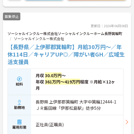
まで、幅広い年代の方が活躍できる職場です。ご興
味のある方は詳細等をお伝えしますので、お気軽に
お問い合わせください。
募集停止
更新日：2026年06月08日
ソーシャルインクルー株式会社ソーシャルインクルーホーム長野箕輪町
ソーシャルインクルー株式会社
【長野県／上伊那郡箕輪町】月給30万円～／年
休114日／キャリアUP◎／障がい者GH／広域生
活支援員
月収
30.0万円
～
年収
361万円～419万円
程度 ※月給×12ヶ
給料
月
長野県 上伊那郡箕輪町 大字中箕輪12444-1
勤務地
ＪＲ飯田線「伊那松島駅」徒歩5分
正社員(正職員)
雇用形態