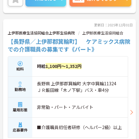
連絡ください。
更新日：2025年12月01日
上伊那医療生活協同組合上伊那生協病院
上伊那医療生活協同組合
【長野県／上伊那郡箕輪町】 ケアミックス病院
での介護職員の募集です《パート》
時給
1,100円～1,352円
給料
長野県 上伊那郡箕輪町 大字中箕輪11324
勤務地
ＪＲ飯田線「木ノ下駅」バス・車4分
非常勤・パート・アルバイト
雇用形態
■介護職員初任者研修（ヘルパー2級）以上
応募要件