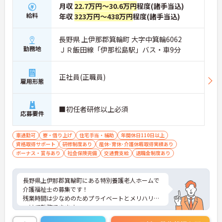
月収
22.7万円～30.6万円
程度(諸手当込)
給料
年収
323万円～438万円
程度(諸手当込)
長野県 上伊那郡箕輪町 大字中箕輪6062
勤務地
ＪＲ飯田線「伊那松島駅」バス・車9分
正社員(正職員)
雇用形態
■初任者研修以上必須
応募要件
車通勤可
寮・借り上げ
住宅手当・補助
年間休日110日以上
資格取得サポート
研修制度あり
産休･育休･介護休暇取得実績あり
ボーナス・賞与あり
社会保険完備
交通費支給
退職金制度あり
長野県上伊那郡箕輪町にある特別養護老人ホームで
介護福祉士の募集です！
残業時間は少なめのためプライベートとメリハリを
つけて勤務できます。
住宅手当や扶養手当など各種手当が充実しており、