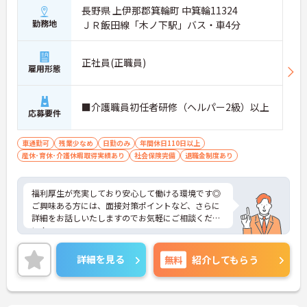
長野県 上伊那郡箕輪町 中箕輪11324
勤務地
ＪＲ飯田線「木ノ下駅」バス・車4分
正社員(正職員)
雇用形態
■介護職員初任者研修（ヘルパー2級）以上
応募要件
車通勤可
残業少なめ
日勤のみ
年間休日110日以上
産休･育休･介護休暇取得実績あり
社会保険完備
退職金制度あり
福利厚生が充実しており安心して働ける環境です◎
ご興味ある方には、面接対策ポイントなど、さらに
詳細をお話しいたしますのでお気軽にご相談くださ
い！
詳細を見る
無料
紹介してもらう