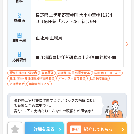
給料
長野県 上伊那郡箕輪町 大字中箕輪11324
勤務地
ＪＲ飯田線「木ノ下駅」徒歩6分
正社員(正職員)
雇用形態
■介護職員初任者研修以上必須 ■経験不問
応募要件
駅から徒歩10分以内
車通勤可
未経験OK
残業少なめ
年間休日110日以上
産休･育休･介護休暇取得実績あり
ボーナス・賞与あり
社会保険完備
交通費支給
退職金制度あり
長野県上伊那郡に位置するケアミックス病院におけ
る看護助手の募集です。
賞与年3回の実績あり！あなたの頑張りが評価され
やすい環境です♪
残業月10時間程度と少なめなので、お仕事終わりの
時間を大切に働けます◎
詳細を見る
無料
紹介してもらう
ご興味のある方には面接ポイントをお伝えしますの