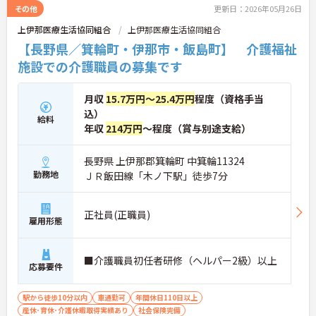
その他
更新日：2026年05月26日
上伊那医療生活協同組合
上伊那医療生活協同組合
【長野県／箕輪町・伊那市・飯島町】 介護福祉
施設での介護職員の募集です
月収
15.7万円～25.4万円
程度（資格手当
込）
給料
年収
214万円
～程度（賞与別途支給）
長野県 上伊那郡箕輪町 中箕輪11324
勤務地
ＪＲ飯田線「木ノ下駅」徒歩7分
正社員(正職員)
雇用形態
■介護職員初任者研修（ヘルパー2級）以上
応募要件
駅から徒歩10分以内
車通勤可
年間休日110日以上
産休･育休･介護休暇取得実績あり
社会保険完備