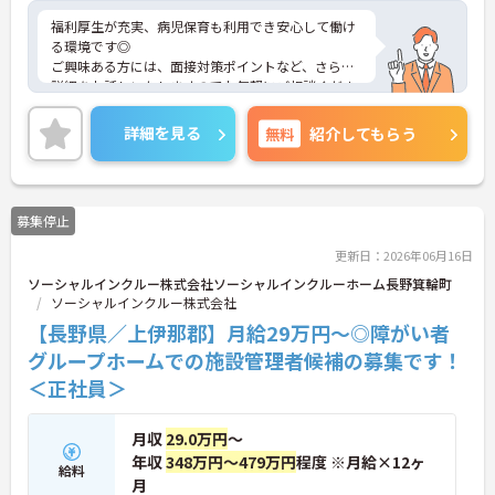
福利厚生が充実、病児保育も利用でき安心して働け
る環境です◎
ご興味ある方には、面接対策ポイントなど、さらに
詳細をお話しいたしますのでお気軽にご相談くださ
い！
詳細を見る
無料
紹介してもらう
募集停止
更新日：2026年06月16日
ソーシャルインクルー株式会社ソーシャルインクルーホーム長野箕輪町
ソーシャルインクルー株式会社
【長野県／上伊那郡】月給29万円～◎障がい者
グループホームでの施設管理者候補の募集です！
＜正社員＞
月収
29.0万円
～
年収
348万円～479万円
程度 ※月給×12ヶ
給料
月