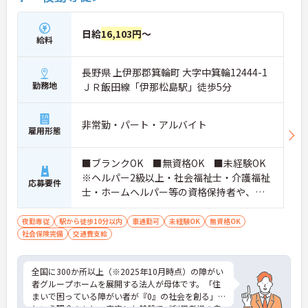
日給
16,103円
～
給料
長野県 上伊那郡箕輪町 大字中箕輪12444-1
勤務地
ＪＲ飯田線「伊那松島駅」徒歩5分
非常勤・パート・アルバイト
雇用形態
■ブランクOK ■無資格OK ■未経験OK
※ヘルパー2級以上・社会福祉士・介護福祉
応募要件
士・ホームヘルパー等の資格保持者や、福
祉系業務経験者、障害者支援施設経験者、
生活支援員、障害者支援員、就労支援員、
夜勤専従
駅から徒歩10分以内
車通勤可
未経験OK
無資格OK
社会保険完備
交通費支給
生活相談員等の経験歓迎
全国に300か所以上（※2025年10月時点）の障がい
者グループホームを展開する法人が母体です。「住
まいで困っている障がい者が『0』の社会を創る」