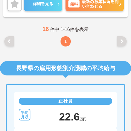
最新の募集状況を問
安心して働きやすい環境が整っています！
詳細を見る
無料
い合わせる
ご興味をお持ちの方には詳細の情報や面接のポイン
トをお伝えしますのでお気軽にお問い合わせくださ
いませ。
16
件中 1-16件を表示
1
長野県の雇用形態別介護職の平均給与
正社員
22.6
万円