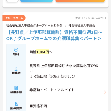
で、お気軽にお問い合わせください！
グループホーム
更新日：2026年04月20日
社会福祉法人平成会グループホームわかな
社会福祉法人平成会
【長野県／上伊那郡箕輪町】資格不問◎週3日～
OK♪グループホームでの介護職募集＜パート＞
時給
1,061円
～
給料
長野県 上伊那郡箕輪町 大字東箕輪北田3296
-1
勤務地
ＪＲ飯田線「沢駅」徒歩16分
非常勤・パート・アルバイト
雇用形態
■資格不問
応募要件