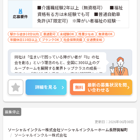
■介護職経験2年以上（無資格可） ■福祉
資格有る方は未経験でも可 ■普通自動車
応募要件
免許(AT限定可) ※障がい者福祉の経験は
不問です。※実務経験2年以上の方、障がい
者福祉に関する経験をお持ちの方大歓迎
駅から徒歩10分以内
車通勤可
未経験OK
残業少なめ
無資格OK
年間休日110日以上
ブランクOK
社会保険完備
交通費支給
同社は「住まいで困っている障がい者が『0』の社
会を創る」という理念のもと、全国に300以上のグ
ループホームを展開する業界トップクラスの成長企
業です。「広域生活支援員」は、車で1時間圏内の複
数施設を横断的に担当し、現場支援とパートスタッ
最新の募集状況を問
フのサポートを行うハイクラスなポジションです。
詳細を見る
無料
い合わせる
最新設備とバリアフリーが完備され、スタッフの身
体的負担が少なく、広域手当5万円が付与されるこ
とで高い給与水準を実現しています。年間休日114
日の確保や、献立・レシピの完全標準化による業務
募集停止
効率化など、ワークライフバランスを保ちながら定
年70歳まで長期的に活躍できる制度が盤石に整って
更新日：2026年06月08日
います。複数施設を経験することで培われるマネジ
ソーシャルインクルー株式会社ソーシャルインクルーホーム長野箕輪町
メント視点は、将来的なエリアマネージャーへのキ
ソーシャルインクルー株式会社
ャリアアップにも直結しており、最新の環境で専門