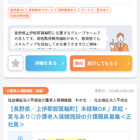
無資格OK
資格取得サポート
研修制度あり
ボーナス・賞与あり
社会保険完備
長野県上伊那郡箕輪町に位置するグループホームで
の求人です。資格取得費用補助があり、無資格でも
スキルアップを目指してお仕事できます◎ご興味の
ある方には、面接対策ポイントなど、さらに詳細を
ご案内しますのでお気軽にご相談ください！
詳細を見る
無料
紹介してもらう
介護老人保健施設（老健）
更新日：2026年04月14日
社会福祉法人平成会介護老人保健施設 わかな
社会福祉法人平成会
【長野県／上伊那郡箕輪町】未経験OK♪昇給・
賞与あり◎介護老人保健施設の介護職員募集＜正
社員＞