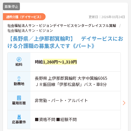
募集停止
通所介護（デイサービス）
更新日：2026年03月24日
社会福祉法人サン・ビジョンデイサービスセンターグレイスフル箕輪
社会福祉法人サン・ビジョン
【長野県／上伊那郡箕輪町】 デイサービスにお
ける介護職の募集求人です《パート》
時給
1,260円～1,310円
給料
長野県 上伊那郡箕輪町 大字中箕輪6065
勤務地
ＪＲ飯田線「伊那松島駅」バス・車8分
非常勤・パート・アルバイト
雇用形態
■資格不問 ■経験不問
応募要件