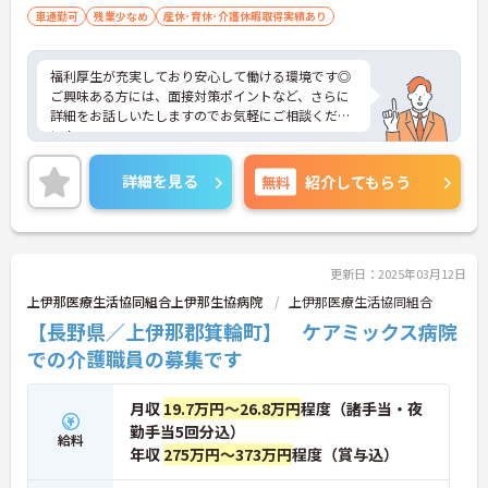
車通勤可
残業少なめ
産休･育休･介護休暇取得実績あり
福利厚生が充実しており安心して働ける環境です◎
ご興味ある方には、面接対策ポイントなど、さらに
詳細をお話しいたしますのでお気軽にご相談くださ
い！
詳細を見る
無料
紹介してもらう
更新日：2025年03月12日
上伊那医療生活協同組合上伊那生協病院
上伊那医療生活協同組合
【長野県／上伊那郡箕輪町】 ケアミックス病院
での介護職員の募集です
月収
19.7万円～26.8万円
程度（諸手当・夜
勤手当5回分込）
給料
年収
275万円～373万円
程度（賞与込）