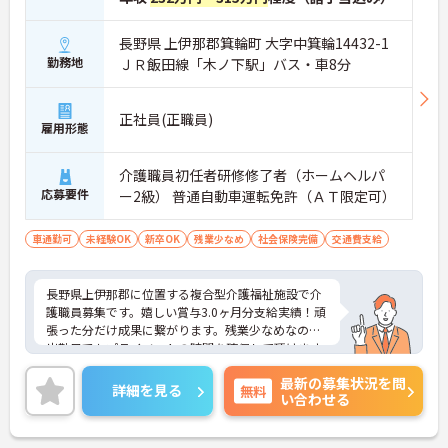
長野県 上伊那郡箕輪町 大字中箕輪14432-1
勤務地
ＪＲ飯田線「木ノ下駅」バス・車8分
正社員(正職員)
雇用形態
介護職員初任者研修修了者（ホームヘルパ
応募要件
ー2級） 普通自動車運転免許（ＡＴ限定可）
車通勤可
未経験OK
新卒OK
残業少なめ
社会保険完備
交通費支給
長野県上伊那郡に位置する複合型介護福祉施設で介
護職員募集です。嬉しい賞与3.0ヶ月分支給実績！頑
張った分だけ成果に繋がります。残業少なめなので
出勤日でもプライベートの時間を確保して頂けます
♪ご興味をお持ちの方には詳細の情報や面接のポイ
最新の募集状況を問
ントをお伝えしますのでお気軽にお問い合わせくだ
詳細を見る
無料
い合わせる
さいませ。