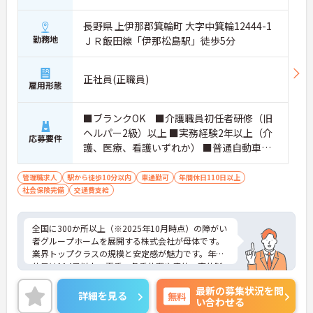
長野県 上伊那郡箕輪町 大字中箕輪12444-1
勤務地
ＪＲ飯田線「伊那松島駅」徒歩5分
正社員(正職員)
雇用形態
■ブランクOK ■介護職員初任者研修（旧
ヘルパー2級）以上 ■実務経験2年以上（介
応募要件
護、医療、看護いずれか） ■普通自動車運
転免許(AT限定可) ※管理業務に就かれて
いた方歓迎
管理職求人
駅から徒歩10分以内
車通勤可
年間休日110日以上
社会保険完備
交通費支給
全国に300か所以上（※2025年10月時点）の障がい
者グループホームを展開する株式会社が母体です。
業界トップクラスの規模と安定感が魅力です。年間
休日は114日以上、夏季・冬季休暇や産休・育休制
度もしっかり整っており、プライベートとの両立も
最新の募集状況を問
可能。これまでのご経験を活かし、新しいキャリア
詳細を見る
無料
い合わせる
を築きたい方、ぜひご応募ください。20代から60代