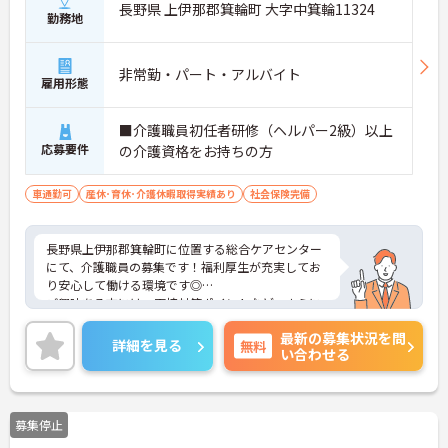
長野県 上伊那郡箕輪町 大字中箕輪11324
勤務地
非常勤・パート・アルバイト
雇用形態
■介護職員初任者研修（ヘルパー2級）以上
応募要件
の介護資格をお持ちの方
車通勤可
産休･育休･介護休暇取得実績あり
社会保険完備
長野県上伊那郡箕輪町に位置する総合ケアセンター
にて、介護職員の募集です！福利厚生が充実してお
り安心して働ける環境です◎
ご興味ある方には、面接対策ポイントなど、さらに
詳細をお話しいたしますのでお気軽にご相談くださ
最新の募集状況を問
い！
詳細を見る
無料
い合わせる
募集停止