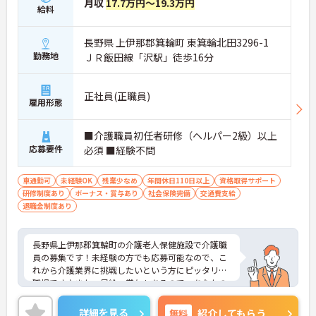
月収
17.7万円～19.3万円
給料
長野県 上伊那郡箕輪町 東箕輪北田3296-1
勤務地
ＪＲ飯田線「沢駅」徒歩16分
正社員(正職員)
雇用形態
■介護職員初任者研修（ヘルパー2級）以上
応募要件
必須 ■経験不問
車通勤可
未経験OK
残業少なめ
年間休日110日以上
資格取得サポート
研修制度あり
ボーナス・賞与あり
社会保険完備
交通費支給
退職金制度あり
長野県上伊那郡箕輪町の介護老人保健施設で介護職
員の募集です！未経験の方でも応募可能なので、こ
れから介護業界に挑戦したいという方にピッタリの
職場です♪また、昇給・賞与もあるので、あなたの
頑張りがしっかり評価されます◎ご興味のある方
は、面接ポイントをお伝えしますので、お気軽にご
詳細を見る
無料
紹介してもらう