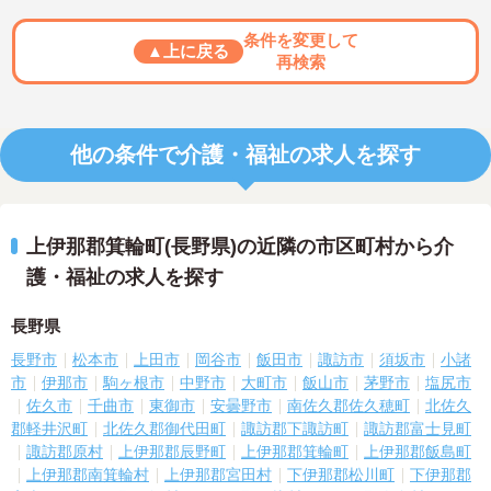
条件を変更して
▲上に戻る
再検索
他の条件で介護・福祉の求人を探す
上伊那郡箕輪町(長野県)の近隣の市区町村から介
護・福祉の求人を探す
長野県
長野市
松本市
上田市
岡谷市
飯田市
諏訪市
須坂市
小諸
市
伊那市
駒ヶ根市
中野市
大町市
飯山市
茅野市
塩尻市
佐久市
千曲市
東御市
安曇野市
南佐久郡佐久穂町
北佐久
郡軽井沢町
北佐久郡御代田町
諏訪郡下諏訪町
諏訪郡富士見町
諏訪郡原村
上伊那郡辰野町
上伊那郡箕輪町
上伊那郡飯島町
上伊那郡南箕輪村
上伊那郡宮田村
下伊那郡松川町
下伊那郡