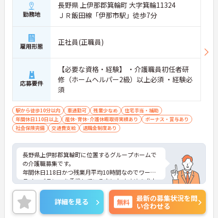
かりと整備されています。オンとオフの切り替えを
長野県 上伊那郡箕輪町 大字箕輪11324
明確にし、心身ともに充実した状態で長くご活躍い
勤務地
ＪＲ飯田線「伊那市駅」徒歩7分
ただけます。
・グループホーム一棟あたりの入居者様20名定員を
常時2～4名のスタッフで支援、国基準を上回る人員
正社員(正職員)
配置や夜間複数名体制が敷かれているため、業務に
雇用形態
追われることなくご利用者様のペースに合わせたサ
ポートが可能です。施設も専用設計で働きやすく、
【必要な資格・経験】 ・介護職員初任者研
ご自身の理想とする福祉を実践できる環境が整って
修（ホームヘルパー2級）以上必須 ・経験必
います。
応募要件
須
駅から徒歩10分以内
車通勤可
残業少なめ
住宅手当・補助
年間休日110日以上
産休･育休･介護休暇取得実績あり
ボーナス・賞与あり
社会保険完備
交通費支給
退職金制度あり
長野県上伊那郡箕輪町に位置するグループホームで
の介護職募集です。
年間休日118日かつ残業月平均10時間なのでワーク
ライフバランスを重視している方におすすめの求人
です♪
最新の募集状況を問
ご興味のある方はご面接のポイントお伝えしますの
詳細を見る
無料
い合わせる
でご気軽にお問合せください。