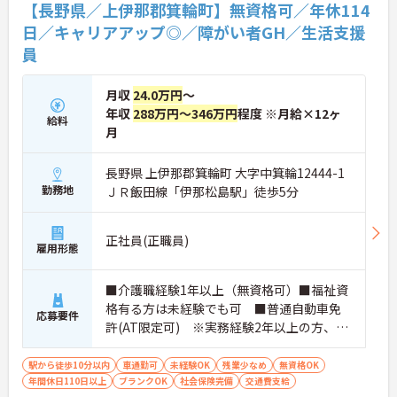
性を発揮したいプロフェッショナルの方にお勧めで
【長野県／上伊那郡箕輪町】無資格可／年休114
す。
日／キャリアアップ◎／障がい者GH／生活支援
員
★おすすめPOINT★
・広域支援員として複数のホームを巡るため、各ホ
ームのパートスタッフの教育やサポートにも携わる
月収
24.0万円
～
ことができ、現場の介助業務にとどまらず、施設運
年収
288万円～346万円
程度 ※月給×12ヶ
営や人材育成の視点を養うことで、将来のエリアマ
給料
ネージャー候補としてのステップアップに直結しま
月
す。
・定年70歳、再雇用75歳までという業界屈指の制度
長野県 上伊那郡箕輪町 大字中箕輪12444-1
があり、20代から60代まで幅広い年代が活躍してい
勤務地
ＪＲ飯田線「伊那松島駅」徒歩5分
ます。年間休日も114日確保されているため、無理
なく長期的なキャリアを築いていただけます。
・全施設がバリアフリー設計かつ最新設備を備えて
正社員(正職員)
おり、清潔感にあふれた美しい環境です。ハード面
雇用形態
に加え、ソフト面でも「献立の事前決定・レシピ完
備」により現場の負担が大幅に軽減されています。
■介護職経験1年以上（無資格可）■福祉資
ご利用者様の安全性はもちろん、働くスタッフにと
っても身体的負担が少なく、高いモチベーションを
格有る方は未経験でも可 ■普通自動車免
応募要件
保って業務に集中できます。
許(AT限定可) ※実務経験2年以上の方、障
がい者福祉に関する経験をお持ちの方大歓
迎
駅から徒歩10分以内
車通勤可
未経験OK
残業少なめ
無資格OK
年間休日110日以上
ブランクOK
社会保険完備
交通費支給