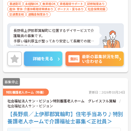
車通勤可
未経験OK
無資格OK
資格取得サポート
研修制度あり
産休･育休･介護休暇取得実績あり
ボーナス・賞与あり
社会保険完備
交通費支給
退職金制度あり
長野県上伊那郡箕輪町に位置するデイサービスで介
護職員の募集です。
手厚い福利厚生が整っており安定して長期での就業
が可能です！
ご興味ある方には、面接のポイントなど、さらに詳
最新の募集状況を問
細をお話致しますのでお気軽にご相談ください。
詳細を見る
無料
い合わせる
募集停止
特別養護老人ホーム（特養）
更新日：2026年03月24日
社会福祉法人サン・ビジョン特別養護老人ホーム グレイスフル箕輪
社会福祉法人サン・ビジョン
【長野県／上伊那郡箕輪町】住宅手当あり♪特別
養護老人ホームで介護福祉士募集＜正社員＞