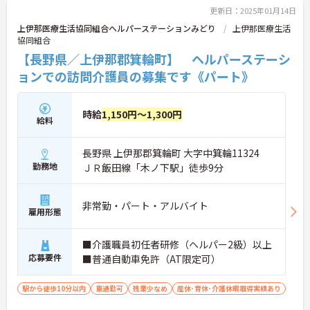
更新日：2025年01月14日
上伊那医療生活協同組合ヘルパーステーションみどり
上伊那医療生活
協同組合
【長野県／上伊那郡箕輪町】 ヘルパーステーシ
ョンでの訪問介護員の募集です《パート》
時給
1,150円～1,300円
給料
長野県 上伊那郡箕輪町 大字中箕輪11324
勤務地
ＪＲ飯田線「木ノ下駅」徒歩9分
非常勤・パート・アルバイト
雇用形態
■介護職員初任者研修（ヘルパー2級）以上
応募要件
■普通自動車免許（AT限定可）
駅から徒歩10分以内
車通勤可
残業少なめ
産休･育休･介護休暇取得実績あり