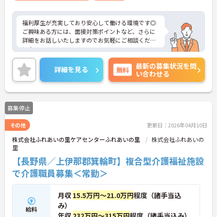
福利厚生が充実しており安心して働ける環境です◎
ご興味ある方には、面接対策ポイントなど、さらに
詳細をお話しいたしますのでお気軽にご相談くださ
い！
最新の募集状況を問
詳細を見る
無料
い合わせる
募集停止
その他
更新日：2026年04月10日
株式会社ふれあいの里ケアセンターふれあいの里
株式会社ふれあいの
里
【長野県／上伊那郡箕輪町】複合型介護福祉施設
で介護職員募集＜常勤＞
月収
15.5万円～21.0万円
程度（諸手当込
み）
給料
年収
232万円～315万円
程度（諸手当込み）