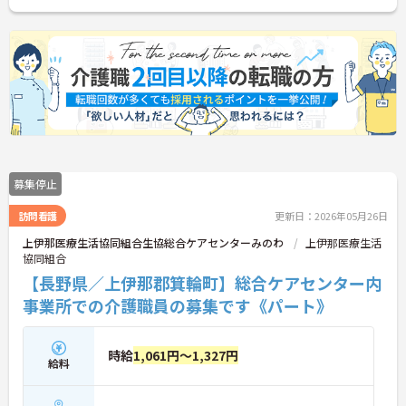
募集停止
訪問看護
更新日：2026年05月26日
上伊那医療生活協同組合生協総合ケアセンターみのわ
上伊那医療生活
協同組合
【長野県／上伊那郡箕輪町】総合ケアセンター内
事業所での介護職員の募集です《パート》
時給
1,061円～1,327円
給料