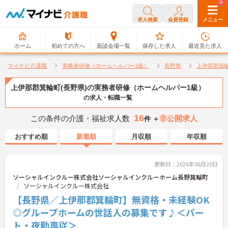
0
0
求人検索
会員登録
メニュー
ホーム
初めての方へ
面談会場一覧
保存した求人
最近見た求人
マイナビ介護職
実務者研修（ホームヘルパー1級）
長野県
上伊那郡箕
上伊那郡箕輪町(長野県)の実務者研修（ホームヘルパー1級）
の求人・転職一覧
16
この条件の介護・福祉求人数
非公開求人
件 ＋
おすすめ順
新着順
月収順
年収順
更新日：2026年06月20日
ソーシャルインクルー株式会社ソーシャルインクルーホーム長野箕輪町
ソーシャルインクルー株式会社
【長野県／上伊那郡箕輪町】無資格・未経験OK
◎グループホームの世話人の募集です♪＜パー
ト・夜勤専従＞