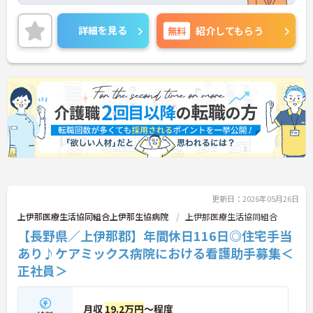
という理念のもと、安定した基盤でご利用者様の自
立を支援しています。週1日からの勤務が可能で、W
ワークや扶養内での勤務も歓迎しており、ご自身の
詳細を見る
無料
紹介してもらう
ペースで働けます。20代から60代まで幅広い世代が
活躍中で、未経験や無資格の方でも安心してスター
トできるよう、先輩スタッフが丁寧にサポートしま
す。昇給の機会は年2回あり、頑張りが評価される環
境です。正社員登用制度や産休・育休制度も整って
いるため、ライフステージに合わせて長く働き続け
られます。介護に挑戦したい方や、空いた時間を有
効活用したい方におすすめです。ご興味のある方は
詳細等をお伝えしますので、お気軽にお問い合わせ
ください。
更新日：2026年05月26日
上伊那医療生活協同組合上伊那生協病院
上伊那医療生活協同組合
【長野県／上伊那郡】年間休日116日◎住宅手当
あり♪ケアミックス病院における看護助手募集＜
正社員＞
月収
19.2万円
～程度