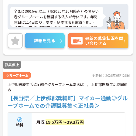
全国に300か所以上（※2025年10月時点）の障がい
者グループホームを展開する法人が母体です。年間
休日は114日あり、夏季・冬季休暇も取得可能。産
前産後・育児休暇制度もあり、子育て中の方も多数
活躍中で、ワークライフバランスを大切にしながら
最新の募集状況を問
働ける環境が整っています。研修制度や外部勉強会
詳細を見る
無料
い合わせる
の受講支援もあり、スキルアップもしっかりサポー
ト。将来的には管理者やエリアマネージャーへのキ
ャリアアップも目指せます。20代から60代まで幅広
い年代のスタッフが活躍しており、和やかな雰囲気
募集停止
の職場です。介護経験を活かしたい方、福祉の資格
をお持ちの方、安定した法人でキャリアを築きたい
グループホーム
更新日：2026年05月26日
方におすすめです。
上伊那医療生活協同組合グループホームあおば
上伊那医療生活協同組
★おすすめPOINT★
合
・生活支援員からスタートし、サービス管理責任者
【長野県／上伊那郡箕輪町】マイカー通勤◎グル
やエリアマネージャーへと続く明確なステップアッ
ープホームでの介護職募集＜正社員＞
プの道筋が用意されています。急成長中の企業であ
るためポストも豊富にあり、専門性を高めながらマ
ネジメント職への挑戦も視野に入れていただけま
す。
月収
19.5万円～29.3万円
給料
・年間休日114日、残業月平均10時間程度という就
業環境に加え、産前産後休暇や育児休暇制度がしっ