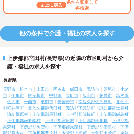
条件を変更して
▲上に戻る
再検索
他の条件で介護・福祉の求人を探す
上伊那郡宮田村(長野県)の近隣の市区町村から介
護・福祉の求人を探す
長野県
長野市
松本市
上田市
岡谷市
飯田市
諏訪市
須坂市
小諸
市
伊那市
駒ヶ根市
中野市
大町市
飯山市
茅野市
塩尻市
佐久市
千曲市
東御市
安曇野市
南佐久郡佐久穂町
北佐久
郡軽井沢町
北佐久郡御代田町
諏訪郡下諏訪町
諏訪郡富士見町
諏訪郡原村
上伊那郡辰野町
上伊那郡箕輪町
上伊那郡飯島町
上伊那郡南箕輪村
上伊那郡宮田村
下伊那郡松川町
下伊那郡
高森町
下伊那郡阿智村
下伊那郡天龍村
下伊那郡泰阜村
下伊
那郡喬木村
下伊那郡豊丘村
木曽郡上松町
木曽郡木曽町
東筑