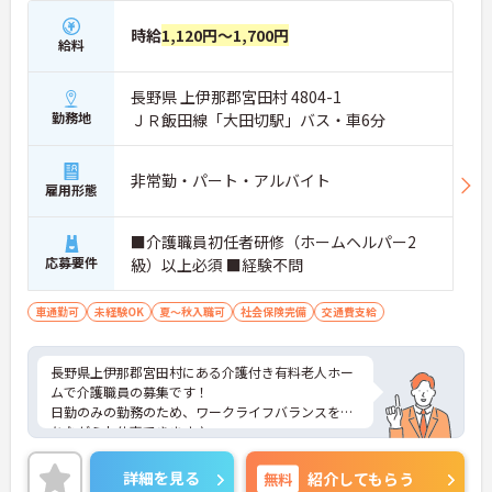
時給
1,120円～1,700円
給料
長野県 上伊那郡宮田村 4804-1
勤務地
ＪＲ飯田線「大田切駅」バス・車6分
非常勤・パート・アルバイト
雇用形態
■介護職員初任者研修（ホームヘルパー2
応募要件
級）以上必須 ■経験不問
車通勤可
未経験OK
夏～秋入職可
社会保険完備
交通費支給
長野県上伊那郡宮田村にある介護付き有料老人ホー
ムで介護職員の募集です！
日勤のみの勤務のため、ワークライフバランスを保
ちながらお仕事できます♪
また、研修やフォロー体制が整っているため、未経
験の方でも安心して一つひとつの業務を習得できま
詳細を見る
無料
紹介してもらう
す♪