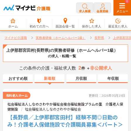
0
0
求人検索
会員登録
メニュー
ホーム
初めての方へ
面談会場一覧
保存した求人
最近見た求人
マイナビ介護職
実務者研修（ホームヘルパー1級）
長野県
上伊那郡宮
上伊那郡宮田村(長野県)の実務者研修（ホームヘルパー1級）
の求人・転職一覧
2
この条件の介護・福祉求人数
非公開求人
件 ＋
おすすめ順
新着順
月収順
年収順
有料老人ホーム
更新日：2026年05月19日
社会福祉法人しなのさわやか福祉会複合福祉施設プラムの里 介護老人保
健施設
社会福祉法人しなのさわやか福祉会
【長野県／上伊那郡宮田村】経験不問◎日勤の
み！介護老人保健施設で介護職員募集＜パート＞