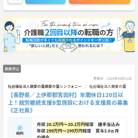
ご興味ある方は面接ポイントをお伝えしますので、
お気軽にご連絡ください。
募集停止
更新日：2026年05月11日
社会福祉法人親愛の里親愛の里シンフォニー
社会福祉法人親愛の里
【長野県／上伊那郡宮田村】年間休日120日以
上！就労継続支援B型施設における支援員の募集
《正社員》
月収
20.2万円～20.2万円
程度 諸手当込み
年収
299万円～299万円
程度 賞与3.0ヵ月
給料
の場合