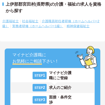
上伊那郡宮田村(長野県)の介護・福祉の求人を資格
から探す
介護福祉士
社会福祉士
介護職員初任者研修（ホームヘルパー2
級）
実務者研修（ホームヘルパー1級）
精神保健福祉士
マイナビ介護職に
お気軽にご相談
下さい！
マイナビ介護
1
STEP
職にご登録
2
求人のご紹介
STEP
面接・条件交
3
STEP
渉