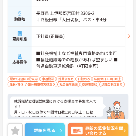
長野県 上伊那郡宮田村 3306-2
勤務地
ＪＲ飯田線「大田切駅」バス・車4分
正社員(正職員)
雇用形態
■社会福祉士など福祉専門資格あれば尚可
■福祉施設等での経験があれば望ましい ■
応募要件
普通自動車運転免許（AT限定可）
駅から徒歩10分以内
車通勤可
残業少なめ
日勤のみ
年間休日110日以上
産休･育休･介護休暇取得実績あり
社会保険完備
交通費支給
退職金制度あり
就労継続支援B型施設における支援員の募集求人で
す！
月・日・祝日定休で年間休日数120日以上！日勤帯
のみのお仕事で残業も少なくプライベートな時間も
大切にできます！
最新の募集状況を問
ご興味ある方には、面接のポイントなど、さらに詳
詳細を見る
無料
い合わせる
細をお話致しますのでお気軽にご相談ください。