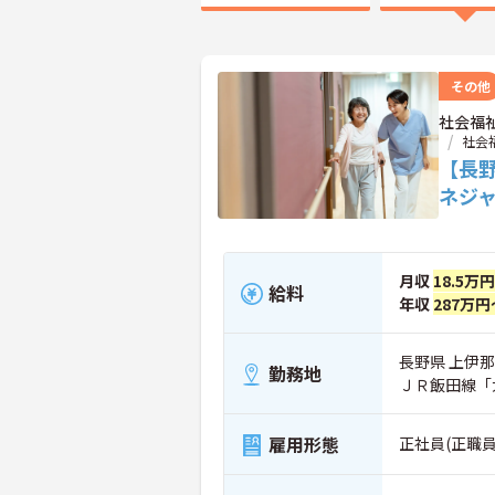
その他
社会福
社会
【長
ネジ
月収
18.5万
給料
年収
287万円
長野県 上伊那郡
勤務地
ＪＲ飯田線「
雇用形態
正社員(正職員