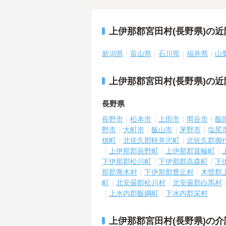
上伊那郡宮田村(長野県)の
新潟県
富山県
石川県
福井県
山
上伊那郡宮田村(長野県)の
長野県
長野市
松本市
上田市
岡谷市
飯
野市
大町市
飯山市
茅野市
塩尻
穂町
北佐久郡軽井沢町
北佐久郡御
上伊那郡辰野町
上伊那郡箕輪町
下伊那郡松川町
下伊那郡高森町
下
那郡喬木村
下伊那郡豊丘村
木曽郡
町
北安曇郡松川村
北安曇郡白馬村
上水内郡飯綱町
下水内郡栄村
上伊那郡宮田村(長野県)の