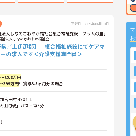
更新日：2026年04月10日
マ
祉法人しなのさわやか福祉会複合福祉施設「プラムの里」
お
福祉法人しなのさわやか福祉会
野県／上伊那郡】 複合福祉施設にてケアマ
ャーの求人です＜介護支援専門員＞
円～25.8万円
～399万円
※賞与3.5ヶ月分の場合
宮田村 4804-1
大田切駅」バス・車5分
)