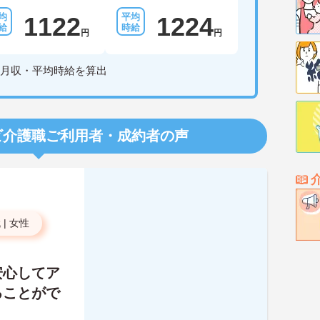
1122
1224
円
円
月収・平均時給を算出
ビ介護職
ご利用者・成約者の声
代
|
女性
安心してア
ることがで