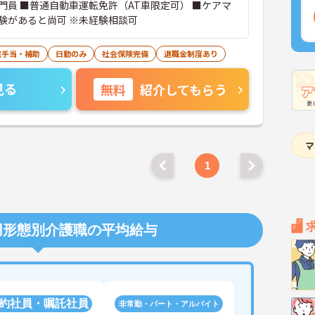
門員 ■普通自動車運転免許（AT車限定可） ■ケアマ
験があると尚可 ※未経験相談可
宅手当・補助
日勤のみ
社会保険完備
退職金制度あり
見る
無料
紹介してもらう
1
用形態別介護職の平均給与
約社員・嘱託社員
非常勤・パート・アルバイト