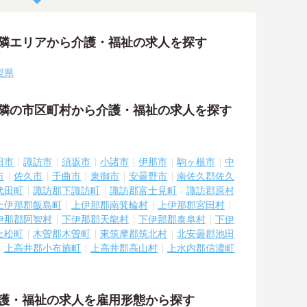
近隣エリアから介護・福祉の求人を探す
梨県
近隣の市区町村から介護・福祉の求人を探す
田市
諏訪市
須坂市
小諸市
伊那市
駒ヶ根市
中
市
佐久市
千曲市
東御市
安曇野市
南佐久郡佐久
代田町
諏訪郡下諏訪町
諏訪郡富士見町
諏訪郡原村
上伊那郡飯島町
上伊那郡南箕輪村
上伊那郡宮田村
伊那郡阿智村
下伊那郡天龍村
下伊那郡泰阜村
下伊
上松町
木曽郡木曽町
東筑摩郡筑北村
北安曇郡池田
上高井郡小布施町
上高井郡高山村
上水内郡信濃町
介護・福祉の求人を雇用形態から探す