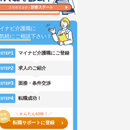
イナビ介護職に
気軽にご相談
下さい！
1
マイナビ介護職にご登録
STEP
2
求人のご紹介
STEP
3
面接・条件交渉
STEP
4
転職成功！
STEP
転職サポートに登録