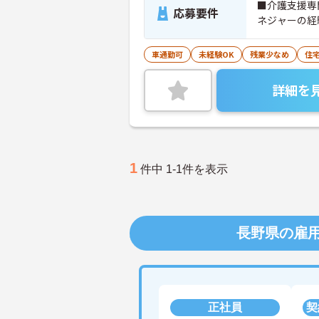
■介護支援専
応募要件
ネジャーの経
車通勤可
未経験OK
残業少なめ
住
詳細を
1
件中 1-1件を表示
長野県の雇
正社員
契