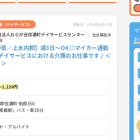
護（デイサービス）
更新日：2026年06月12日
マ
祉法人おらが会信濃町デイサービスセンター
社会福祉法
お
会
野県／上水内郡】週3日～OK◎マイカー通勤
◆デイサービスにおける介護のお仕事です♪＜
ト＞
～1,220円
郡信濃町 柏原350
黒姫駅」バス・車16分
ト・アルバイト