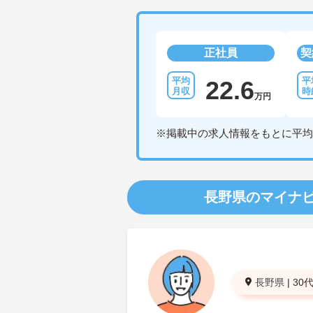
正社員
契
22.6
万円
※掲載中の求人情報をもとに平均
長野県のマイナ
長野県
|
30