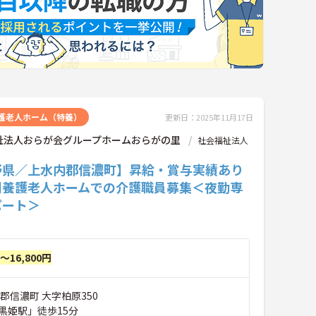
護老人ホーム（特養）
更新日：2025年11月17日
祉法人おらが会グループホームおらがの里
社会福祉法人
野県／上水内郡信濃町】昇給・賞与実績あり
別養護老人ホームでの介護職員募集＜夜勤専
パート＞
円～16,800円
郡信濃町 大字柏原350
黒姫駅」徒歩15分