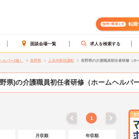
転職
無料!簡単1分
面談会場一覧
求人を検索する
ヘルパー2級）
長野県
上水内郡信濃町
長野県の介護職員初任者研修（ホ
長野県)の介護職員初任者研修（ホームヘルパー
1
月収順
年収順