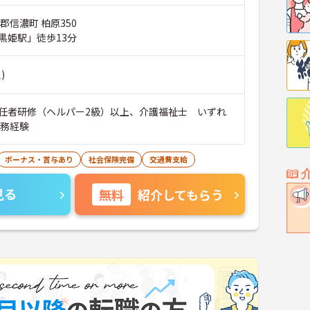
郡信濃町 柏原350
黒姫駅」徒歩13分
)
任者研修（ヘルパー2級）以上、介護福祉士 いずれ
実務経験
ボーナス・賞与あり
社会保険完備
交通費支給
見る
無料
紹介してもらう