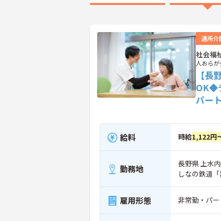
通所介
社会福
人おらが
【長
OK
パー
給料
時給
1,122円
長野県 上水内
勤務地
しなの鉄道「
雇用形態
非常勤・パー