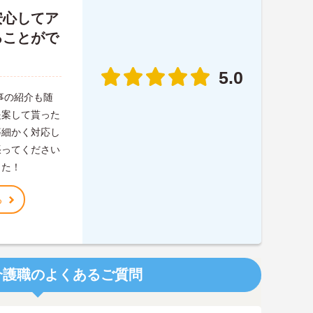
安心してア
ることがで
5.0
事の紹介も随
提案して貰った
等細かく対応し
張ってください
した！
る
介護職のよくあるご質問