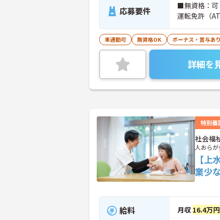
■無資格：可
応募要件
運転免許（A
車通勤可
無資格OK
ボーナス・賞与あ
詳細を
特別養
社会福
人おらが
【上
業少
給料
月収
16.4万