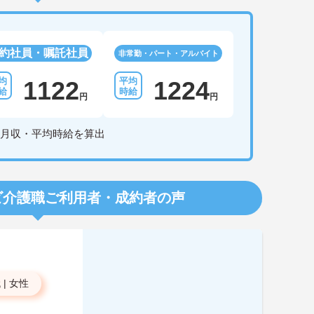
約社員・嘱託社員
非常勤・パート・アルバイト
1122
1224
円
円
月収・平均時給を算出
ビ介護職
ご利用者・成約者の声
代
|
女性