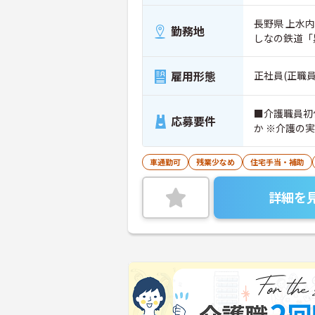
長野県 上水内
勤務地
しなの鉄道「
雇用形態
正社員(正職員
■介護職員初
応募要件
か ※介護の
車通勤可
残業少なめ
住宅手当・補助
詳細を