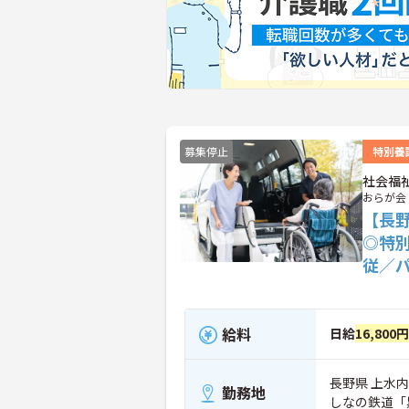
募集停止
特別養
社会福
おらが会
【長
◎特
従／
給料
日給
16,800
長野県 上水内
勤務地
しなの鉄道「