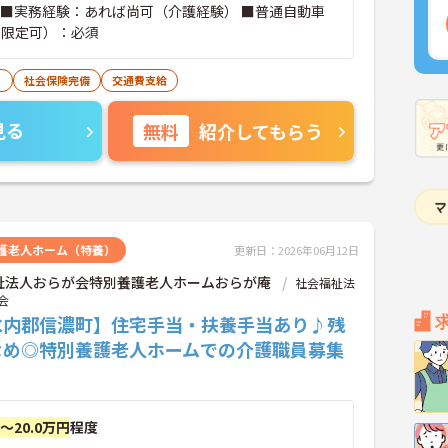
 ■実務経験：あれば尚可（介護経験） ■普通自動車
T限定可）：必須
り
社会保険完備
交通費支給
見る
無料
紹介してもらう
護老人ホーム（特養）
更新日：2026年06月12日
祉法人おらが会特別養護老人ホームおらが庵
社会福祉法
会
水内郡信濃町】住宅手当・扶養手当あり♪残
なめ◎特別養護老人ホームでの介護職員募集
円～20.0万円
程度