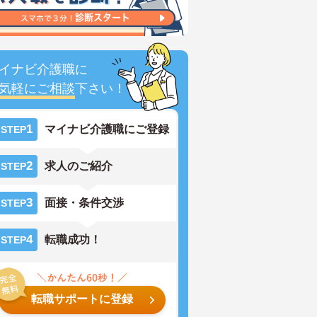
イナビ介護職に
気軽にご相談
下さい！
1
マイナビ介護職にご登録
STEP
2
求人のご紹介
STEP
3
面接・条件交渉
STEP
4
転職成功！
STEP
転職サポートに登録