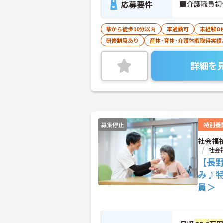
応募要件
■介護職員初
駅から徒歩10分以内
車通勤可
未経験O
研修制度あり
産休･育休･介護休暇取得実績
詳細を
募集停止
特別養
社会福
社会
【長野
み♪
員＞