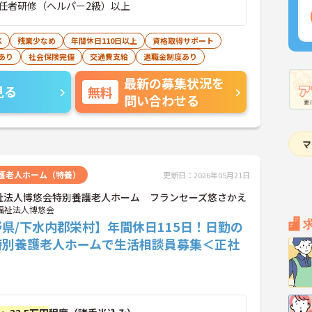
任者研修（ヘルパー2級）以上
K
残業少なめ
年間休日110日以上
資格取得サポート
あり
社会保険完備
交通費支給
退職金制度あり
最新の募集状況を
見る
無料
問い合わせる
護老人ホーム（特養）
更新日：2026年05月21日
祉法人博悠会特別養護老人ホーム フランセーズ悠さかえ
福祉法人博悠会
県/下水内郡栄村】年間休日115日！日勤の
特別養護老人ホームで生活相談員募集＜正社