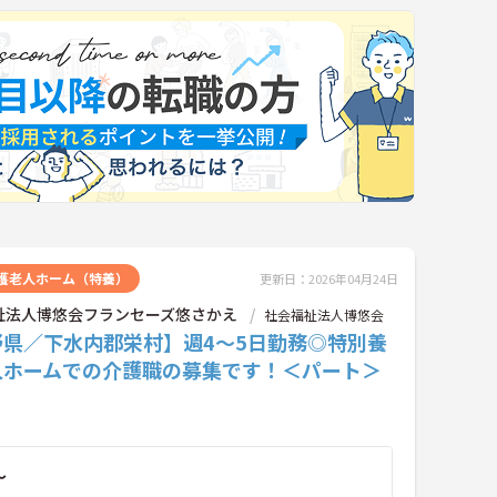
護老人ホーム（特養）
更新日：2026年04月24日
祉法人博悠会フランセーズ悠さかえ
社会福祉法人博悠会
野県／下水内郡栄村】週4～5日勤務◎特別養
人ホームでの介護職の募集です！＜パート＞
～