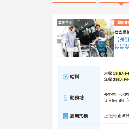
募集停止
特別養
社会福
【長
ほぼ
月収
19.6万
給料
年収
293万円
長野県 下水内
勤務地
ＪＲ飯山線「
雇用形態
正社員(正職員