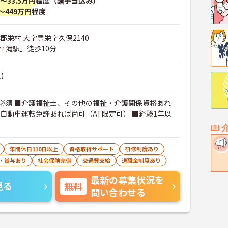
円～33.5万円
程度（諸手当込み）
～449万円
程度
郡栄村 大字豊栄字久保2140
平滝駅」徒歩10分
)
必須 ■介護福祉士、その他の福祉・介護関係資格あれ
通自動車運転免許あれば尚可（AT限定可） ■経験1年以
年間休日110日以上
資格取得サポート
研修制度あり
・賞与あり
社会保険完備
交通費支給
退職金制度あり
最新の募集状況を
見る
無料
問い合わせる