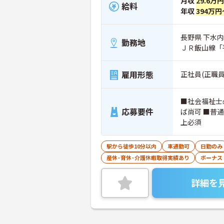
月収
29.6万
給料
年収
394万円
長野県 下水内
勤務地
ＪＲ飯山線「
雇用形態
正社員(正職員
■社会福祉士
応募要件
ば尚可 ■普
上必須
駅から徒歩10分以内
車通勤可
日勤のみ
産休･育休･介護休暇取得実績あり
ボーナス
詳細を