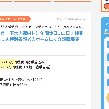
護老人ホーム（特養）
更新日：2026年08月04日
マ
祉法人博悠会フランセーズ悠さかえ
社会福祉法人博悠会
お
野県／下水内郡栄村】年間休日115日♪残業
なし★特別養護老人ホームにて介護職募集
円～21.5万円
程度（諸手当込み）
～392万円
程度（夜勤・諸手当込）
郡栄村 大字豊栄字久保2140
平滝駅」徒歩10分
)