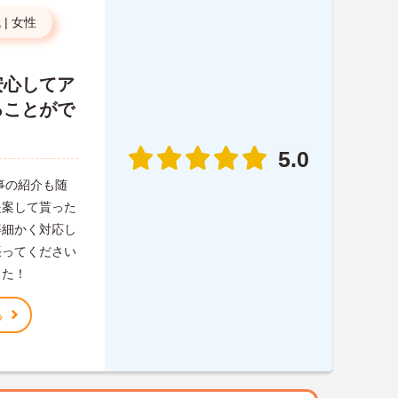
代
|
女性
安心してア
ることがで
5.0
事の紹介も随
提案して貰った
等細かく対応し
張ってください
した！
る