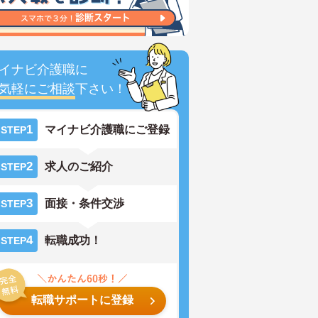
イナビ介護職に
気軽にご相談
下さい！
1
マイナビ介護職にご登録
STEP
2
求人のご紹介
STEP
3
面接・条件交渉
STEP
4
転職成功！
STEP
転職サポートに登録