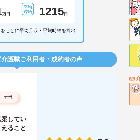
1
1215
万円
円
報をもとに平均月収・平均時給を算出
ビ介護職
ご利用者・成約者の声
代
|
女性
提案してい
終えること