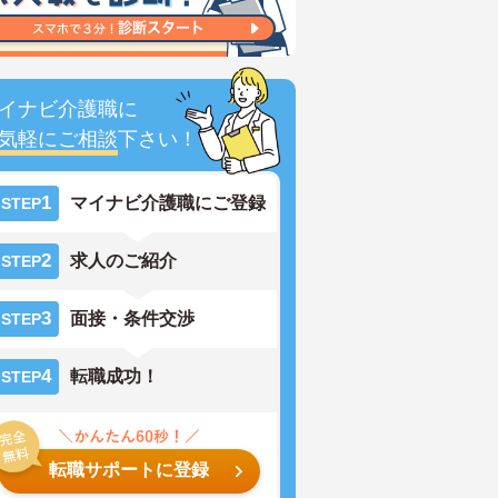
イナビ介護職に
気軽にご相談
下さい！
1
マイナビ介護職にご登録
STEP
2
求人のご紹介
STEP
3
面接・条件交渉
STEP
4
転職成功！
STEP
転職サポートに登録