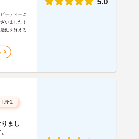
5.0
スピーディーに
ございました！
職活動を終える
る
代
|
男性
なりまし
す。