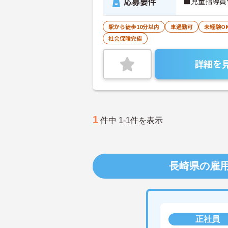
応募要件
■児童指導員任
駅から徒歩10分以内
車通勤可
未経験O
社会保険完備
詳細を
1
件中 1-1件を表示
長崎県の雇
正社員