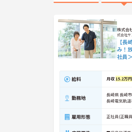
株式会
式会社サ
【長
み！
社員
給料
月収
15.2万
長崎県 長崎市 
勤務地
長崎電気軌道
雇用形態
正社員(正職員