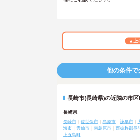
▲上
他の条件で
長崎市(長崎県)の近隣の市
長崎県
長崎市
佐世保市
島原市
諫早市
海市
雲仙市
南島原市
西彼杵郡長
上五島町