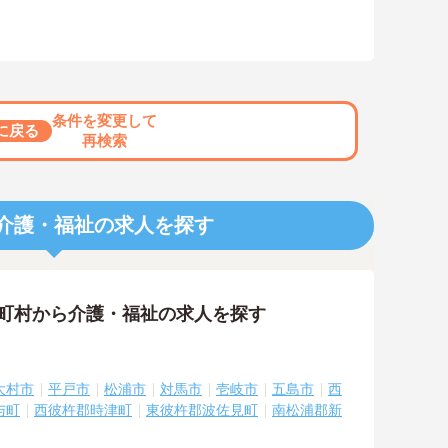
条件を変更して
に戻る
再検索
介護・福祉の求人を探す
区町村から介護・福祉の求人を探す
大村市
平戸市
松浦市
対馬市
壱岐市
五島市
西
与町
西彼杵郡時津町
東彼杵郡波佐見町
南松浦郡新