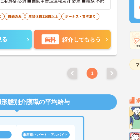
用資格 必須 ■自動車普通運転免許 必須 ■経験 不問
K
日勤のみ
年間休日110日以上
ボーナス・賞与あり
見る
無料
紹介してもらう
1
用形態別介護職の平均給与
非常勤・パート・アルバイト