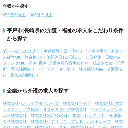
年収から探す
250万円以上
300万円以上
平戸市(長崎県)の介護・福祉の求人をこだわり条件
から探す
駅から徒歩10分以内
車通勤可
寮・借り上げ
住宅手当・補助
未経験OK
無資格OK
年間休日110日以上
土日祝休
日勤のみ
ブランクOK
産休･育休･介護休暇取得実績あり
残業少なめ
託児
所・育児補助あり
ボーナス・賞与あり
社会保険完備
交通費支
給
退職金制度あり
企業から介護の求人を探す
株式会社ベネッセスタイルケア
株式会社ツクイ
株式会社日本ア
メニティライフ協会
ＳＯＭＰＯケア株式会社
ソーシャルインク
ルー株式会社
株式会社SOYOKAZE
株式会社ケア２１
ALSOK
介護株式会社
株式会社ケアリッツ・アンド・パートナーズ
株式
会社ニチイ学館
株式会社ソラスト
株式会社やさしい手
株式会