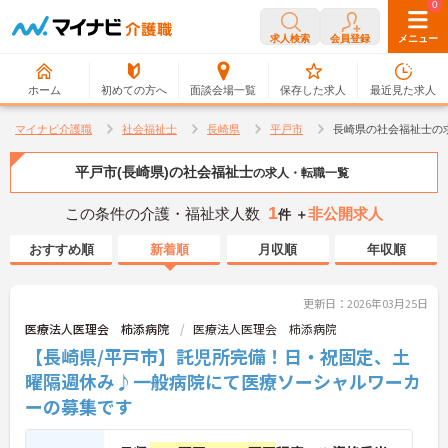
0
0
求人検索
会員登録
メニュー
ホーム
初めての方へ
面談会場一覧
保存した求人
最近見た求人
マイナビ介護職
社会福祉士
長崎県
平戸市
長崎県の社会福祉士の
平戸市(長崎県)の社会福祉士
の求人・転職一覧
1
この条件の介護・福祉求人数
非公開求人
件 ＋
おすすめ順
新着順
月収順
年収順
更新日：2026年03月25日
医療法人医理会 柿添病院
医療法人医理会 柿添病院
【長崎県/平戸市】託児所完備！日・祝固定、土
曜隔週休み♪一般病院にて医療ソーシャルワーカ
ーの募集です