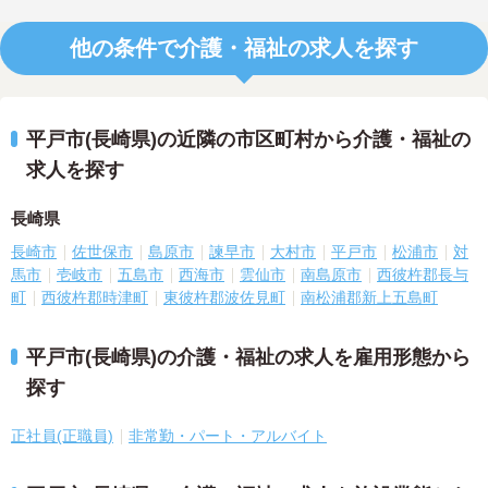
他の条件で介護・福祉の求人を探す
平戸市(長崎県)の近隣の市区町村から介護・福祉の
求人を探す
長崎県
長崎市
佐世保市
島原市
諫早市
大村市
平戸市
松浦市
対
馬市
壱岐市
五島市
西海市
雲仙市
南島原市
西彼杵郡長与
町
西彼杵郡時津町
東彼杵郡波佐見町
南松浦郡新上五島町
平戸市(長崎県)の介護・福祉の求人を雇用形態から
探す
正社員(正職員)
非常勤・パート・アルバイト