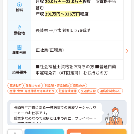
月収
20.0万円～23.0万円
程度 ※資格手当
含む
給料
年収
291万円～336万円
程度
長崎県 平戸市 鏡川町278番地
勤務地
正社員(正職員)
雇用形態
■社会福祉士資格をお持ちの方 ■普通自動
応募要件
車運転免許（AT限定可）をお持ちの方
車通勤可
残業少なめ
託児所・育児補助
日勤のみ
産休･育休･介護休暇取得実績あり
社会保険完備
交通費支給
退職金制度あり
長崎県平戸市にある一般病院での医療ソーシャルワ
ーカーのお仕事です。
残業少なめなので家庭と仕事の両立、プライベート
も充実出来ます♪
24時間の託児所がありますので、子育て中の方もお