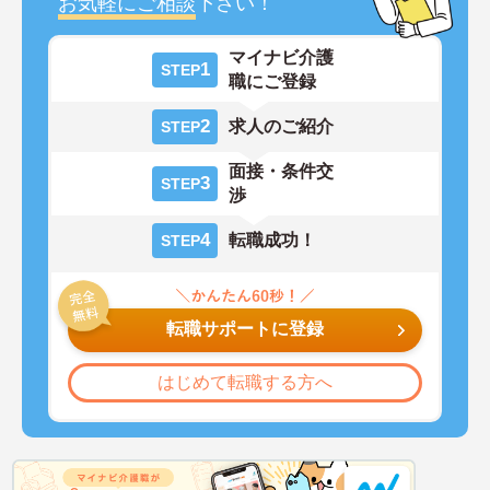
お気軽にご相談
下さい！
マイナビ介護
1
STEP
職にご登録
2
求人のご紹介
STEP
面接・条件交
3
STEP
渉
4
転職成功！
STEP
転職サポートに登録
はじめて転職する方へ