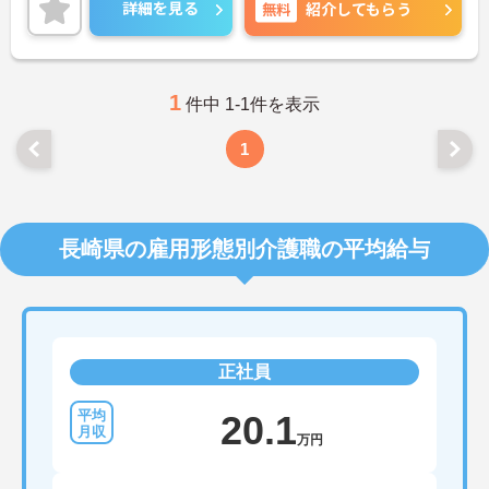
仕事がしやすい環境です☆
詳細を見る
無料
紹介してもらう
賞与や昇給、退職金などの待遇が一通り整ってお
り、安定して働きたい方にピッタリです。
車通勤が可能なので、遠くにお住まいの方もストレ
ス少なく通っていただけますよ。
ご興味がある方は是非一度マイナビまでお問合せ下
1
件中 1-1件を表示
さい。更に詳細などお伝えします。
1
長崎県の雇用形態別介護職の平均給与
正社員
20.1
万円