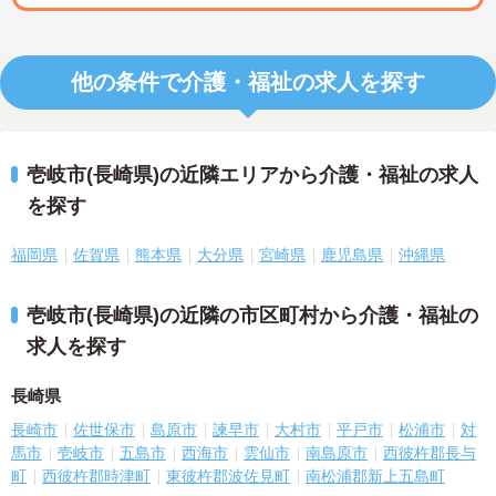
他の条件で介護・福祉の求人を探す
壱岐市(長崎県)の近隣エリアから介護・福祉の求人
を探す
福岡県
佐賀県
熊本県
大分県
宮崎県
鹿児島県
沖縄県
壱岐市(長崎県)の近隣の市区町村から介護・福祉の
求人を探す
長崎県
長崎市
佐世保市
島原市
諫早市
大村市
平戸市
松浦市
対
馬市
壱岐市
五島市
西海市
雲仙市
南島原市
西彼杵郡長与
町
西彼杵郡時津町
東彼杵郡波佐見町
南松浦郡新上五島町