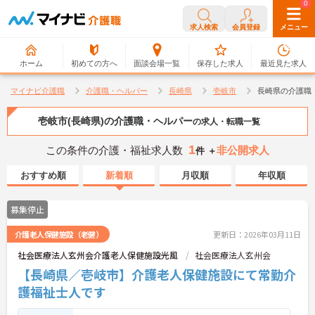
0
0
求人検索
会員登録
メニュー
ホーム
初めての方へ
面談会場一覧
保存した求人
最近見た求人
マイナビ介護職
介護職・ヘルパー
長崎県
壱岐市
長崎県の介護職
壱岐市(長崎県)の介護職・ヘルパー
の求人・転職一覧
1
この条件の介護・福祉求人数
非公開求人
件 ＋
おすすめ順
新着順
月収順
年収順
募集停止
介護老人保健施設（老健）
更新日：2026年03月11日
社会医療法人玄州会介護老人保健施設光風
社会医療法人玄州会
【長崎県／壱岐市】介護老人保健施設にて常勤介
護福祉士人です