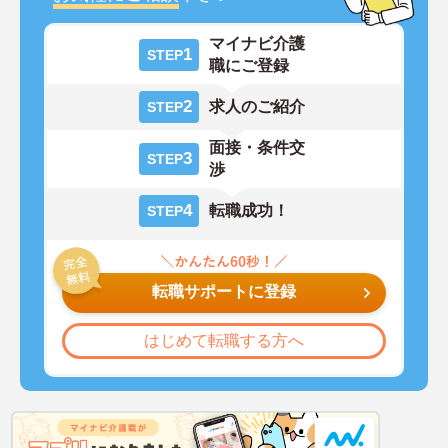
マイナビ介護
1
STEP
職にご登録
2
求人のご紹介
STEP
面接・条件交
3
STEP
渉
4
転職成功！
STEP
転職サポートに登録
はじめて転職する方へ