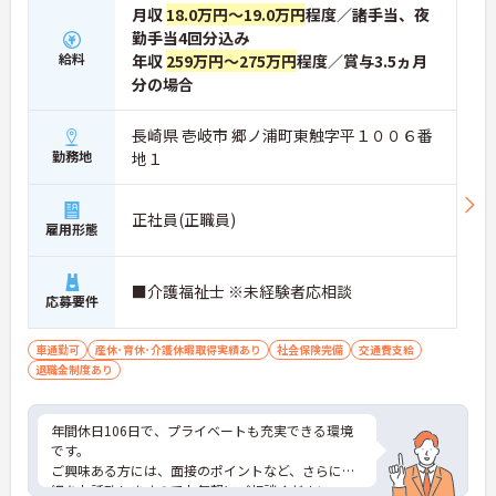
月収
18.0万円～19.0万円
程度／諸手当、夜
勤手当4回分込み
給料
年収
259万円～275万円
程度／賞与3.5ヵ月
分の場合
長崎県 壱岐市 郷ノ浦町東触字平１００６番
勤務地
地１
正社員(正職員)
雇用形態
■介護福祉士 ※未経験者応相談
応募要件
車通勤可
産休･育休･介護休暇取得実績あり
社会保険完備
交通費支給
退職金制度あり
年間休日106日で、プライベートも充実できる環境
です。
ご興味ある方には、面接のポイントなど、さらに詳
細をお話致しますのでお気軽にご相談ください。