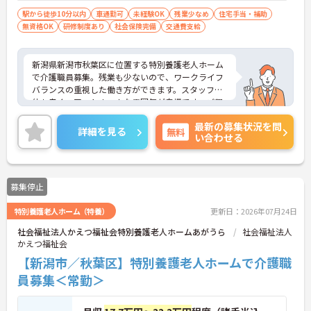
駅から徒歩10分以内
車通勤可
未経験OK
残業少なめ
住宅手当・補助
無資格OK
研修制度あり
社会保険完備
交通費支給
新潟県新潟市秋葉区に位置する特別養護老人ホーム
で介護職員募集。残業も少ないので、ワークライフ
バランスの重視した働き方ができます。スタッフの
仲も良く、アットホームな雰囲気が自慢です。ご興
味ある方には、面接対策ポイントなど、詳細をお話
最新の募集状況を問
しいたしますのでお気軽にご相談ください。
詳細を見る
無料
い合わせる
募集停止
特別養護老人ホーム（特養）
更新日：2026年07月24日
社会福祉法人かえつ福祉会特別養護老人ホームあがうら
社会福祉法人
かえつ福祉会
【新潟市／秋葉区】特別養護老人ホームで介護職
員募集＜常勤＞