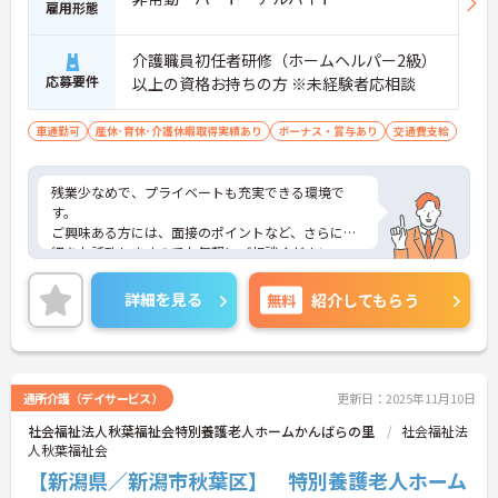
雇用形態
介護職員初任者研修（ホームヘルパー2級）
応募要件
以上の資格お持ちの方 ※未経験者応相談
車通勤可
産休･育休･介護休暇取得実績あり
ボーナス・賞与あり
交通費支給
残業少なめで、プライベートも充実できる環境で
す。
ご興味ある方には、面接のポイントなど、さらに詳
細をお話致しますのでお気軽にご相談ください。
詳細を見る
無料
紹介してもらう
通所介護（デイサービス）
更新日：2025年11月10日
社会福祉法人秋葉福祉会特別養護老人ホームかんばらの里
社会福祉法
人秋葉福祉会
【新潟県／新潟市秋葉区】 特別養護老人ホーム