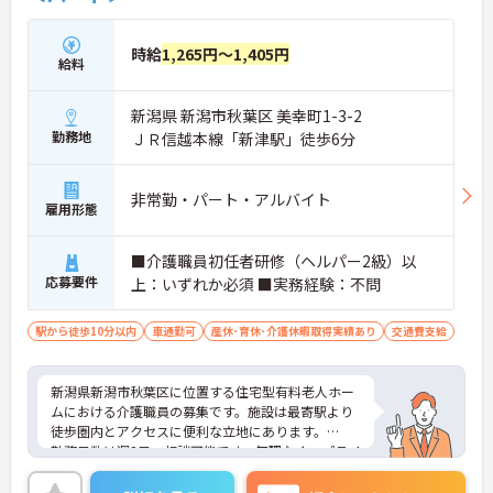
時給
1,265円～1,405円
給料
新潟県 新潟市秋葉区 美幸町1-3-2
勤務地
ＪＲ信越本線「新津駅」徒歩6分
非常勤・パート・アルバイト
雇用形態
■介護職員初任者研修（ヘルパー2級）以
応募要件
上：いずれか必須 ■実務経験：不問
駅から徒歩10分以内
車通勤可
産休･育休･介護休暇取得実績あり
交通費支給
新潟県新潟市秋葉区に位置する住宅型有料老人ホー
ムにおける介護職員の募集です。施設は最寄駅より
徒歩圏内とアクセスに便利な立地にあります。
勤務日数は週2日～相談可能です。無理なく、プライ
ベートを大切にしながらご勤務いただけます。ま
た、育児休業や介護休業の取得実績があり、ライフ