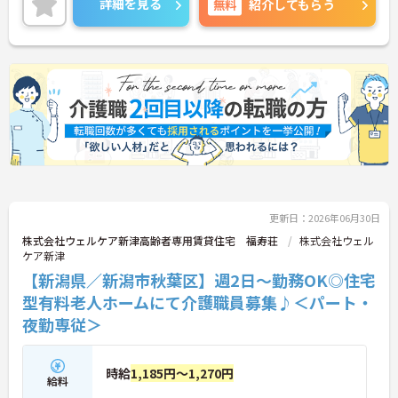
詳細を見る
無料
紹介してもらう
ステージが変化しても働ける職場環境です。
ご興味のある方には、面接対策ポイントなど、さら
に詳細をご案内しますのでお気軽にご相談くださ
い！
更新日：2026年06月30日
株式会社ウェルケア新津高齢者専用賃貸住宅 福寿荘
株式会社ウェル
ケア新津
【新潟県／新潟市秋葉区】週2日～勤務OK◎住宅
型有料老人ホームにて介護職員募集♪＜パート・
夜勤専従＞
時給
1,185円～1,270円
給料