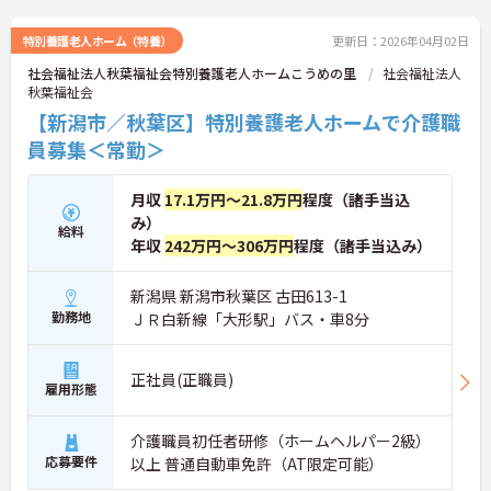
ントもお伝えしますので是非ご応募お待ちしており
ます。
特別養護老人ホーム（特養）
更新日：2026年04月02日
社会福祉法人秋葉福祉会特別養護老人ホームこうめの里
社会福祉法人
秋葉福祉会
【新潟市／秋葉区】特別養護老人ホームで介護職
員募集＜常勤＞
月収
17.1万円～21.8万円
程度（諸手当込
み）
給料
年収
242万円～306万円
程度（諸手当込み）
新潟県 新潟市秋葉区 古田613-1
勤務地
ＪＲ白新線「大形駅」バス・車8分
正社員(正職員)
雇用形態
介護職員初任者研修（ホームヘルパー2級）
応募要件
以上 普通自動車免許（AT限定可能）