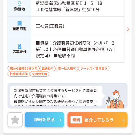
新潟県 新潟市秋葉区 新町1‐5‐18
勤務地
ＪＲ信越本線「新津駅」徒歩10分
正社員(正職員)
雇用形態
■資格：介護職員初任者研修（ヘルパー2
級）以上必須 ■普通自動車免許必須（ＡＴ
応募要件
限定可） ■経験不問
駅から徒歩10分以内
車通勤可
夏～秋入職可
ボーナス・賞与あり
社会保険完備
交通費支給
新潟県新潟市秋葉区に位置するサービス付き高齢者
向け住宅で介護職員の募集です！
最寄駅から徒歩圏内のため通勤も楽々♪交通費支給
ありなので交通費代の心配ありません！マイカーで
の通勤もOK！昇給や賞与制度があり、頑張りが評価
されてしっかりと還元されます。さらに各種手当も
詳細を見る
無料
紹介してもらう
あるのは嬉しいポイントです◎フォロー体制もあ
り、経験に関わらず安心してスタートできます。
こちらの求人にご興味がございましたら面接のポイ