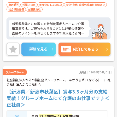
車通勤可
残業少なめ
年間休日110日以上
産休･育休･介護休暇取得実績あり
社会保険完備
交通費支給
新潟県秋葉区に位置する特別養護老人ホームで介護
職募集です。ご興味をお持ちの方には詳細の情報や
面接のポイントをお伝えしますのでお気軽にお問い
合わせくださいませ。
詳細を見る
無料
紹介してもらう
グループホーム
更新日：2026年04月01日
社会福祉法人かえつ福祉会グループホーム あがうら 和（なごみ）
社
会福祉法人かえつ福祉会
【新潟県／新潟市秋葉区】賞与3.3ヶ月分の支給
実績！グループホームにて介護のお仕事です♪＜
正社員＞
月収
17.4万円～21.9万円
程度