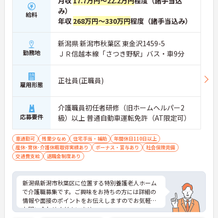
月収
17.7万円～22.2万円
程度（諸手当込
み）
給料
年収
268万円～330万円
程度（諸手当込み）
新潟県 新潟市秋葉区 東金沢1459-5
勤務地
ＪＲ信越本線「さつき野駅」バス・車9分
正社員(正職員)
雇用形態
介護職員初任者研修（旧ホームヘルパー2
応募要件
級）以上 普通自動車運転免許（AT限定可）
車通勤可
残業少なめ
住宅手当・補助
年間休日110日以上
産休･育休･介護休暇取得実績あり
ボーナス・賞与あり
社会保険完備
交通費支給
退職金制度あり
新潟県新潟市秋葉区に位置する特別養護老人ホーム
で介護職募集です。ご興味をお持ちの方には詳細の
情報や面接のポイントをお伝えしますのでお気軽に
お問い合わせくださいませ。