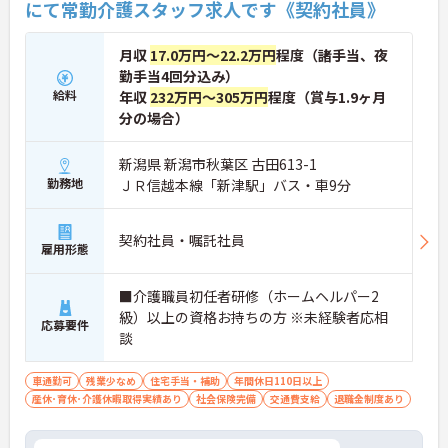
にて常勤介護スタッフ求人です《契約社員》
月収
17.0万円～22.2万円
程度（諸手当、夜
勤手当4回分込み）
給料
年収
232万円～305万円
程度（賞与1.9ヶ月
分の場合）
新潟県 新潟市秋葉区 古田613-1
勤務地
ＪＲ信越本線「新津駅」バス・車9分
契約社員・嘱託社員
雇用形態
■介護職員初任者研修（ホームヘルパー2
級）以上の資格お持ちの方 ※未経験者応相
応募要件
談
車通勤可
残業少なめ
住宅手当・補助
年間休日110日以上
産休･育休･介護休暇取得実績あり
社会保険完備
交通費支給
退職金制度あり