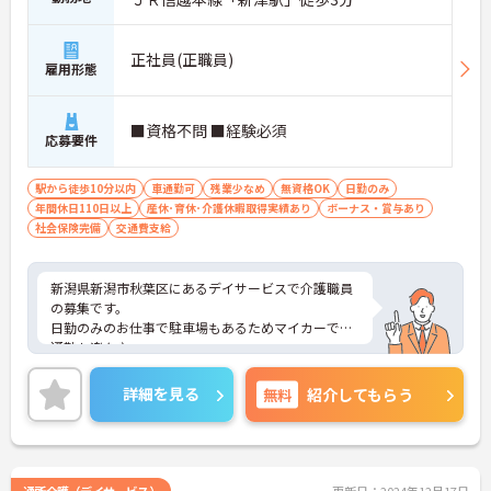
正社員(正職員)
雇用形態
■資格不問 ■経験必須
応募要件
駅から徒歩10分以内
車通勤可
残業少なめ
無資格OK
日勤のみ
年間休日110日以上
産休･育休･介護休暇取得実績あり
ボーナス・賞与あり
社会保険完備
交通費支給
新潟県新潟市秋葉区にあるデイサービスで介護職員
の募集です。
日勤のみのお仕事で駐車場もあるためマイカーでの
通勤も楽々♪
丁寧な研修とフォロー体制で、経験に関わらず安心
してスタートできます。また資格取得支援制度あり
詳細を見る
無料
紹介してもらう
ご自身のスキルアップもできます♪
こちらの求人にご興味がございましたら面接のポイ
ントもお伝えしますので是非ご応募お待ちしており
ます。
通所介護（デイサービス）
更新日：2024年12月17日