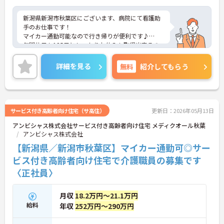
新潟県新潟市秋葉区にございます、病院にて看護助
手のお仕事です！
マイカー通勤可能なので行き帰りが便利です♪
年間休日も125日としっかりお休みも取得出来るの
で、ワークライフバランスを大切にしたい方にオス
スメです★
詳細を見る
無料
紹介してもらう
ご興味のある方は、マイナビ介護職までお問い合わ
せください。
サービス付き高齢者向け住宅（サ高住）
更新日：2026年05月13日
アンビシャス株式会社サービス付き高齢者向け住宅 メディクオール秋葉
アンビシャス株式会社
【新潟県／新潟市秋葉区】マイカー通勤可◎サー
ビス付き高齢者向け住宅で介護職員の募集です
〈正社員〉
月収
18.2万円～21.1万円
給料
年収
252万円～290万円