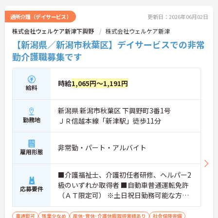
に詳細をご案内しますのでお気軽にご相談くださ
い！
通所介護（デイサービス）
更新日：2026年06月02日
株式会社ウェルケア新津下興野
株式会社ウェルケア新津
【新潟県／新潟市秋葉区】デイサービスでの非常
勤介護職募集です
時給
1,065円～1,191円
給料
新潟県 新潟市秋葉区 下興野町3番1号
勤務地
ＪＲ信越本線「新津駅」徒歩11分
非常勤・パート・アルバイト
雇用形態
■介護福祉士、介護初任者研修、ヘルパー2
級のいずれか取得者 ■自動車普通運転免許
応募要件
（ＡＴ限定可） ※土日祝日勤務可能な方歓
迎、勤務日ご相談ください ※就業場所は本
人の希望を考慮のうえ決定します
車通勤可
残業少なめ
産休･育休･介護休暇取得実績あり
社会保険完備