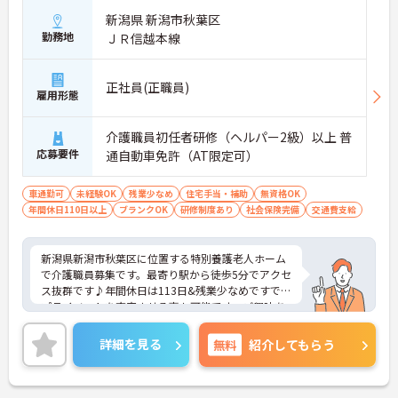
新潟県 新潟市秋葉区
勤務地
ＪＲ信越本線
正社員(正職員)
雇用形態
介護職員初任者研修（ヘルパー2級）以上 普
応募要件
通自動車免許（AT限定可）
車通勤可
未経験OK
残業少なめ
住宅手当・補助
無資格OK
年間休日110日以上
ブランクOK
研修制度あり
社会保険完備
交通費支給
新潟県新潟市秋葉区に位置する特別養護老人ホーム
で介護職員募集です。最寄り駅から徒歩5分でアクセ
ス抜群です♪年間休日は113日&残業少なめですでの
プライベートを充実させる事も可能です。ご興味あ
る方には面接対策ポイントなど、さらに詳しい詳細
をお話いたしますのでお気軽にご相談ください。
詳細を見る
無料
紹介してもらう