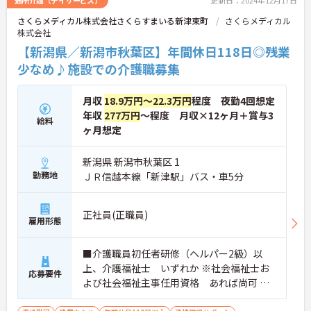
さくらメディカル株式会社さくらすまいる新津東町
さくらメディカル
株式会社
【新潟県／新潟市秋葉区】年間休日118日◎残業
少なめ♪施設での介護職募集
月収
18.9万円～22.3万円
程度 夜勤4回想定
年収
277万円
～程度 月収×12ヶ月＋賞与3
給料
ヶ月想定
新潟県 新潟市秋葉区 1
勤務地
ＪＲ信越本線「新津駅」バス・車5分
正社員(正職員)
雇用形態
■介護職員初任者研修（ヘルパー2級）以
上、介護福祉士 いずれか ※社会福祉士お
応募要件
よび社会福祉主事任用資格 あれば尚可 ■
普通自動車運転免許必須（ＡＴ限定可）