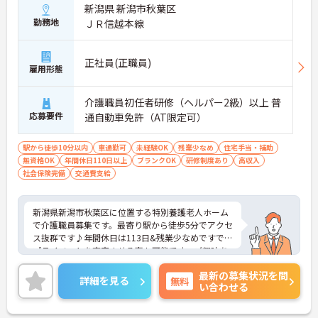
新潟県 新潟市秋葉区
勤務地
ＪＲ信越本線
正社員(正職員)
雇用形態
介護職員初任者研修（ヘルパー2級）以上 普
応募要件
通自動車免許（AT限定可）
駅から徒歩10分以内
車通勤可
未経験OK
残業少なめ
住宅手当・補助
無資格OK
年間休日110日以上
ブランクOK
研修制度あり
高収入
社会保険完備
交通費支給
新潟県新潟市秋葉区に位置する特別養護老人ホーム
で介護職員募集です。最寄り駅から徒歩5分でアクセ
ス抜群です♪年間休日は113日&残業少なめですでの
プライベートを充実させる事も可能です。ご興味あ
る方には面接対策ポイントなど、さらに詳しい詳細
最新の募集状況を問
をお話いたしますのでお気軽にご相談ください。
詳細を見る
無料
い合わせる