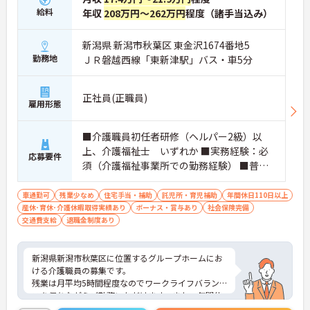
給料
年収
208万円～262万円
程度（諸手当込み）
新潟県 新潟市秋葉区 東金沢1674番地5
勤務地
ＪＲ磐越西線「東新津駅」バス・車5分
正社員(正職員)
雇用形態
■介護職員初任者研修（ヘルパー2級）以
上、介護福祉士 いずれか ■実務経験：必
応募要件
須（介護福祉事業所での勤務経験） ■普通
自動車運転免許（AT限定可）：必須
車通勤可
残業少なめ
住宅手当・補助
託児所・育児補助
年間休日110日以上
産休･育休･介護休暇取得実績あり
ボーナス・賞与あり
社会保険完備
交通費支給
退職金制度あり
新潟県新潟市秋葉区に位置するグループホームにお
ける介護職員の募集です。
残業は月平均5時間程度なのでワークライフバラン
スを保ちながらご勤務いただけます。また、年間休
日が112日あり、リフレッシュ休暇もあるのでプラ