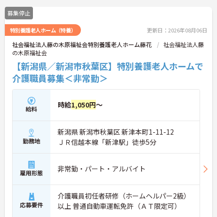
募集停止
特別養護老人ホーム（特養）
更新日：2026年08月06日
社会福祉法人藤の木原福祉会特別養護老人ホーム藤花
社会福祉法人藤
の木原福祉会
【新潟県／新潟市秋葉区】特別養護老人ホームで
介護職員募集＜非常勤＞
時給
1,050円
～
給料
新潟県 新潟市秋葉区 新津本町1-11-12
勤務地
ＪＲ信越本線「新津駅」徒歩5分
非常勤・パート・アルバイト
雇用形態
介護職員初任者研修（ホームヘルパー2級）
応募要件
以上 普通自動車運転免許（ＡＴ限定可）