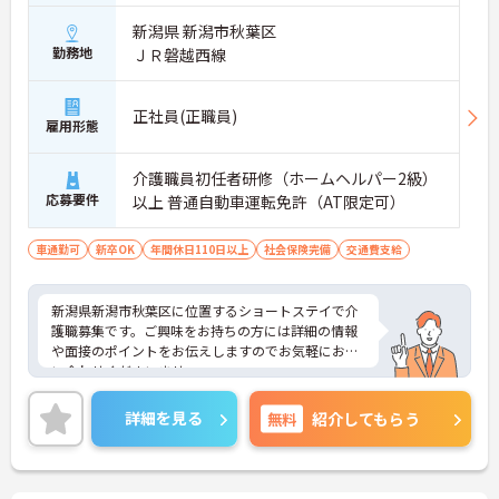
新潟県 新潟市秋葉区
勤務地
ＪＲ磐越西線
正社員(正職員)
雇用形態
介護職員初任者研修（ホームヘルパー2級）
応募要件
以上 普通自動車運転免許（AT限定可）
車通勤可
新卒OK
年間休日110日以上
社会保険完備
交通費支給
新潟県新潟市秋葉区に位置するショートステイで介
護職募集です。ご興味をお持ちの方には詳細の情報
や面接のポイントをお伝えしますのでお気軽にお問
い合わせくださいませ。
詳細を見る
無料
紹介してもらう