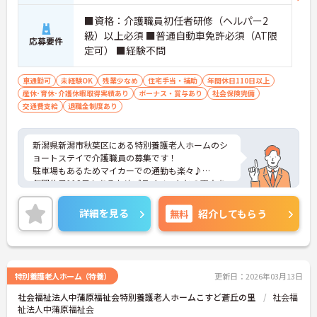
■資格：介護職員初任者研修（ヘルパー2
級）以上必須 ■普通自動車免許必須（AT限
応募要件
定可） ■経験不問
車通勤可
未経験OK
残業少なめ
住宅手当・補助
年間休日110日以上
産休･育休･介護休暇取得実績あり
ボーナス・賞与あり
社会保険完備
交通費支給
退職金制度あり
新潟県新潟市秋葉区にある特別養護老人ホームのシ
ョートステイで介護職員の募集です！
駐車場もあるためマイカーでの通勤も楽々♪
年間休日112日もあるためプライベートとの両立を
目指す方におすすめの環境です◎
こちらの求人にご興味がございましたら面接のポイ
詳細を見る
無料
紹介してもらう
ントもお伝えしますので是非ご応募お待ちしており
ます。
特別養護老人ホーム（特養）
更新日：2026年03月13日
社会福祉法人中蒲原福祉会特別養護老人ホームこすど蒼丘の里
社会福
祉法人中蒲原福祉会