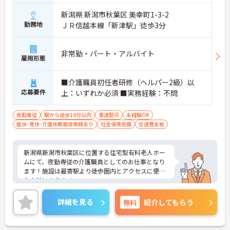
新潟県 新潟市秋葉区 美幸町1-3-2
勤務地
ＪＲ信越本線「新津駅」徒歩3分
非常勤・パート・アルバイト
雇用形態
■介護職員初任者研修（ヘルパー2級）以
応募要件
上：いずれか必須 ■実務経験：不問
夜勤専従
駅から徒歩10分以内
車通勤可
未経験OK
産休･育休･介護休暇取得実績あり
社会保険完備
交通費支給
新潟県新潟市秋葉区に位置する住宅型有料老人ホー
ムにて、夜勤専従の介護職員としてのお仕事となり
ます！施設は最寄駅より徒歩圏内とアクセスに便利
な立地にあります。
勤務日数・時間は相談ができ週2日～勤務可能とな
っております。また、福利厚生が充実しています。
詳細を見る
無料
紹介してもらう
働きやすい環境が整っており、安心してご勤務いた
だけます。
ご興味のある方には、面接対策ポイントなど、さら