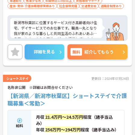
車通勤可
残業少なめ
年間休日110日以上
資格取得サポート
産休･育休･介護休暇取得実績あり
社会保険完備
交通費支給
退職金制度あり
新潟市秋葉区に位置するサービス付き高齢者向け住
宅、デイサービスでのお仕事です。職員一丸となり
我が家のような暮らしと共同生活のふれあいあふれ
るアットホームなケアサービスを提供しています。
年間休日118日、希望休も2～3日程度相談でき、プ
ライベートとの両立もしやすいです。ご興味のある
詳細を見る
無料
紹介してもらう
方には、面接対策ポイントなど、さらに詳細をお話
しいたしますのでお気軽にご相談ください！
ショートステイ
更新日：2024年07月24日
名称非公開 ※詳細はお問合せください
【新潟県／新潟市秋葉区】ショートステイで介護
職募集＜常勤＞
月収
21.4万円～24.5万円
程度（諸手当込
み）
給料
年収
256万円～294万円
程度（諸手当込み）