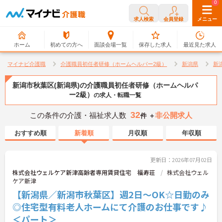
0
0
求人検索
会員登録
メニュー
ホーム
初めての方へ
面談会場一覧
保存した求人
最近見た求人
マイナビ介護職
介護職員初任者研修（ホームヘルパー2級）
新潟県
新
新潟市秋葉区(新潟県)の介護職員初任者研修（ホームヘルパ
ー2級）
の求人・転職一覧
32
この条件の介護・福祉求人数
非公開求人
件 ＋
おすすめ順
新着順
月収順
年収順
更新日：2026年07月02日
株式会社ウェルケア新津高齢者専用賃貸住宅 福寿荘
株式会社ウェル
ケア新津
【新潟県／新潟市秋葉区】週2日～OK☆日勤のみ
◎住宅型有料老人ホームにて介護のお仕事です♪
＜パート＞