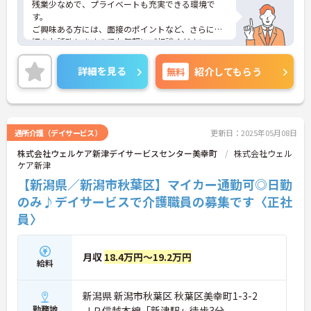
残業少なめで、プライベートも充実できる環境で
す。
ご興味ある方には、面接のポイントなど、さらに詳
細をお話致しますのでお気軽にご相談ください。
詳細を見る
無料
紹介してもらう
通所介護（デイサービス）
更新日：2025年05月08日
株式会社ウェルケア新津デイサービスセンター美幸町
株式会社ウェル
ケア新津
【新潟県／新潟市秋葉区】マイカー通勤可◎日勤
のみ♪デイサービスで介護職員の募集です〈正社
員〉
月収
18.4万円～19.2万円
給料
新潟県 新潟市秋葉区 秋葉区美幸町1-3-2
勤務地
ＪＲ信越本線「新津駅」徒歩3分