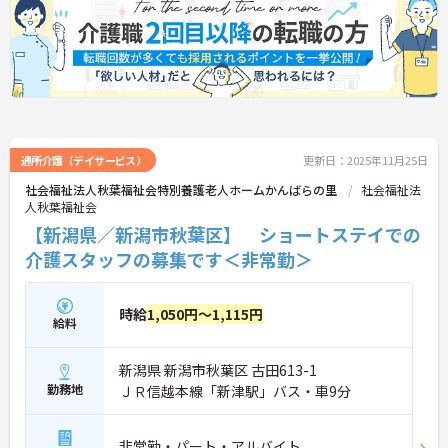
通所介護（デイサービス）
更新日：2025年11月25日
社会福祉法人秋葉福祉会特別養護老人ホームかんばらの里
社会福祉法
人秋葉福祉会
【新潟県／新潟市秋葉区】 ショートステイでの
介護スタッフの募集です＜非常勤＞
時給
1,050円～1,115円
給料
新潟県 新潟市秋葉区 古田613-1
勤務地
ＪＲ信越本線「新津駅」バス・車9分
非常勤・パート・アルバイト