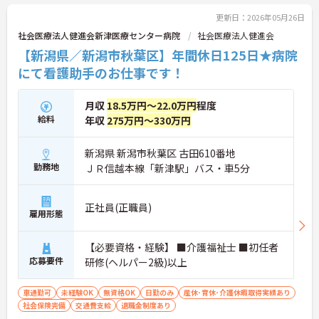
更新日：2026年05月26日
社会医療法人健進会新津医療センター病院
社会医療法人健進会
【新潟県／新潟市秋葉区】年間休日125日★病院
にて看護助手のお仕事です！
月収
18.5万円～22.0万円
程度
給料
年収
275万円～330万円
新潟県 新潟市秋葉区 古田610番地
勤務地
ＪＲ信越本線「新津駅」バス・車5分
正社員(正職員)
雇用形態
【必要資格・経験】 ■介護福祉士 ■初任者
応募要件
研修(ヘルパー2級)以上
車通勤可
未経験OK
無資格OK
日勤のみ
産休･育休･介護休暇取得実績あり
社会保険完備
交通費支給
退職金制度あり