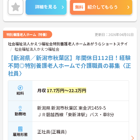
イベートを大切にしながらご勤務いただけます。
詳細を見る
無料
紹介してもらう
ご興味のある方には、面接対策ポイントなど、さら
に詳細をお話しいたしますのでお気軽にご相談くだ
さい！
特別養護老人ホーム（特養）
更新日：2026年04月01日
社会福祉法人かえつ福祉会特別養護老人ホームあがうらショートステイ
社会福祉法人かえつ福祉会
【新潟県／新潟市秋葉区】年間休日112日！経験
不問◎特別養護老人ホームで介護職員の募集〈正
社員〉
月収
17.7万円～22.2万円
給料
新潟県 新潟市秋葉区 東金沢1459-5
勤務地
ＪＲ磐越西線「東新津駅」バス・車8分
正社員(正職員)
雇用形態