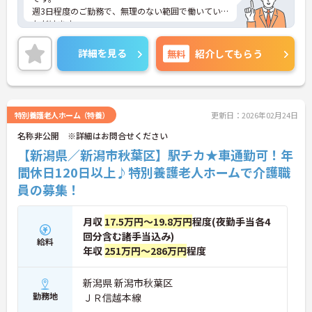
週3日程度のご勤務で、無理のない範囲で働いてい
ただけます。
ご興味のある方には、面接対策ポイントなど、さら
に詳細をお話しいたしますのでお気軽にご相談くだ
詳細を見る
無料
紹介してもらう
さい！
特別養護老人ホーム（特養）
更新日：2026年02月24日
名称非公開 ※詳細はお問合せください
【新潟県／新潟市秋葉区】駅チカ★車通勤可！年
間休日120日以上♪特別養護老人ホームで介護職
員の募集！
月収
17.5万円～19.8万円
程度(夜勤手当各4
回分含む諸手当込み)
給料
年収
251万円～286万円
程度
新潟県 新潟市秋葉区
勤務地
ＪＲ信越本線