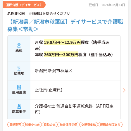
通所介護（デイサービス）
更新日：2024年07月23日
名称非公開 ※詳細はお問合せください
【新潟県／新潟市秋葉区】デイサービスで介護職
募集＜常勤＞
月収
19.8万円～22.9万円
程度（諸手当込
み）
給料
年収
260万円～300万円
程度（諸手当込み）
新潟県 新潟市秋葉区
勤務地
正社員(正職員)
雇用形態
介護福祉士 普通自動車運転免許（ATT限定
応募要件
可）
車通勤可
残業少なめ
日勤のみ
社会保険完備
交通費支給
退職金制度あり