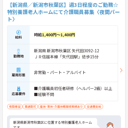
【新潟県／新潟市秋葉区】週3日程度のご勤務☆
特別養護老人ホームにて介護職員募集〈夜間パー
ト〉
時給
1,400円～1,400円
給料
新潟県 新潟市秋葉区 矢代田3092-12
勤務地
ＪＲ信越本線「矢代田駅」徒歩15分
非常勤・パート・アルバイト
雇用形態
■介護職員初任者研修（ヘルパー2級）以上
応募要件
■経験不問
夜勤専従
車通勤可
産休･育休･介護休暇取得実績あり
交通費支給
新潟県新潟市秋葉区に位置する特別養護老人ホーム
です。