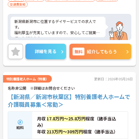
交通費支給
新潟県新潟市に位置するデイサービスでの求人で
す。
福利厚生が充実していますので、安心してご就業し
ていただけます。
ご興味のある方は、お気軽にお問い合わせくださ
い。
詳細を見る
無料
紹介してもらう
特別養護老人ホーム（特養）
更新日：2026年05月26日
名称非公開 ※詳細はお問合せください
【新潟県／新潟市秋葉区】特別養護老人ホームで
介護職員募集＜常勤＞
月収
17.8万円～25.8万円
程度（諸手当込
み）
給料
年収
213万円～309万円
程度（諸手当込）