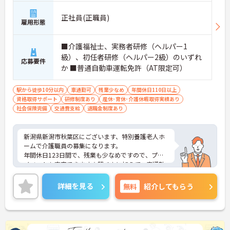
正社員(正職員)
雇用形態
■介護福祉士、実務者研修（ヘルパー1
級）、初任者研修（ヘルパー2級）のいずれ
応募要件
か ■普通自動車運転免許（AT限定可）
駅から徒歩10分以内
車通勤可
残業少なめ
年間休日110日以上
資格取得サポート
研修制度あり
産休･育休･介護休暇取得実績あり
社会保険完備
交通費支給
退職金制度あり
新潟県新潟市秋葉区にございます、特別養護老人ホ
ームで介護職員の募集になります。
年間休日123日間で、残業も少なめですので、プラ
イベートも充実できます★駅チカに加えて、車通勤
も可能なので、通勤しやすい立地になります。マイ
カー通勤もOKですよ♪
詳細を見る
無料
紹介してもらう
ご興味ある方には、面接のポイントなど、さらに詳
細をお話致しますのでお気軽にご相談ください。