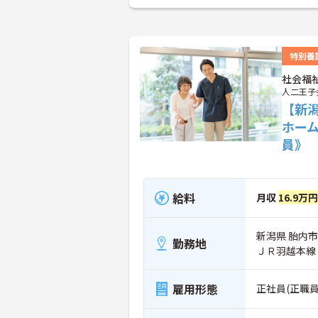
特別養
社会福
人二王子
【新
ホー
員》
給料
月収
16.9万
新潟県 胎内市 
勤務地
ＪＲ羽越本線
雇用形態
正社員(正職員