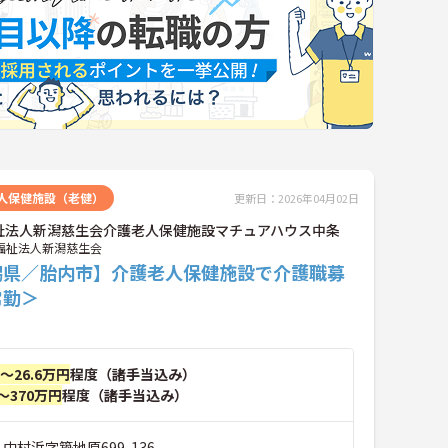
人保健施設（老健）
更新日：2026年04月02日
祉法人新潟慈生会介護老人保健施設マチュアハウス中条
福祉法人新潟慈生会
潟県／胎内市】介護老人保健施設で介護職募
常勤＞
円～26.6万円
程度（諸手当込み）
～370万円
程度（諸手当込み）
 中村浜字築地原699-136