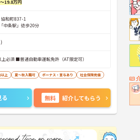
円～19.8万円
協和町837-1
「中条駅」徒歩20分
)
以上必須 ■普通自動車運転免許（AT限定可）
日以上
夏～秋入職可
ボーナス・賞与あり
社会保険完備
見る
無料
紹介してもらう