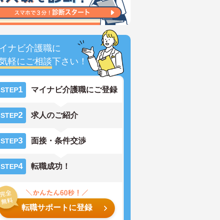
イナビ介護職に
気軽にご相談
下さい！
1
マイナビ介護職にご登録
STEP
2
求人のご紹介
STEP
3
面接・条件交渉
STEP
4
転職成功！
STEP
転職サポートに登録