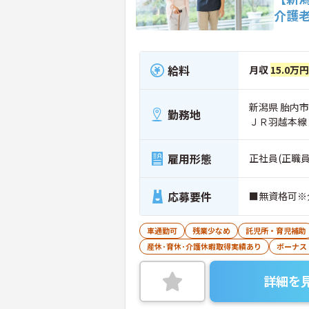
介護
給料
月収
15.0万円
新潟県 胎内市
勤務地
ＪＲ羽越本線
雇用形態
正社員(正職員
応募要件
■無資格可※
車通勤可
残業少なめ
託児所・育児補助
産休･育休･介護休暇取得実績あり
ボーナス
詳細を