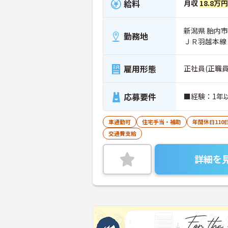
給料
月収
18.8万
新潟県 胎内市 
勤務地
ＪＲ羽越本線
雇用形態
正社員(正職員
応募要件
■経験：1年
車通勤可
住宅手当・補助
年間休日110
交通費支給
詳細を