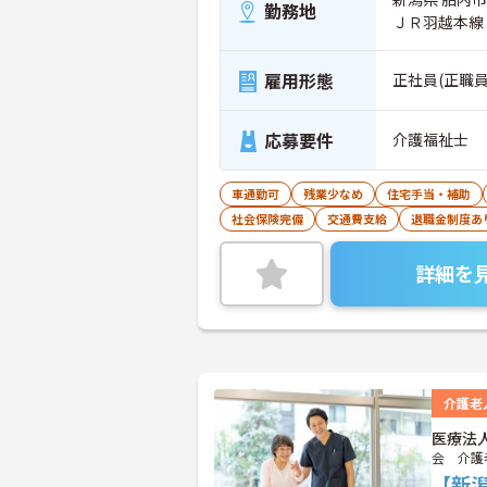
勤務地
ＪＲ羽越本線
雇用形態
正社員(正職員
応募要件
介護福祉士
車通勤可
残業少なめ
住宅手当・補助
社会保険完備
交通費支給
退職金制度あ
詳細を
介護老
医療法
会 介護
【新潟