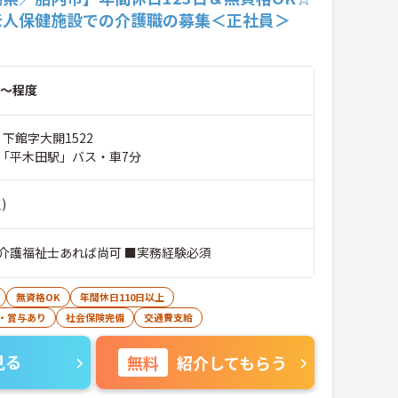
老人保健施設での介護職の募集＜正社員＞
～程度
 下館字大開1522
「平木田駅」バス・車7分
)
介護福祉士あれば尚可 ■実務経験必須
無資格OK
年間休日110日以上
・賞与あり
社会保険完備
交通費支給
見る
無料
紹介してもらう