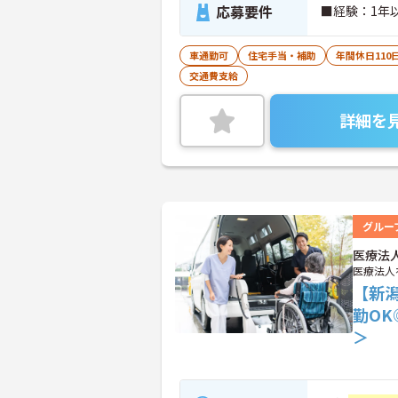
応募要件
■経験：1年
車通勤可
住宅手当・補助
年間休日110
交通費支給
詳細を
グルー
医療法
医療法人
【新
勤O
＞