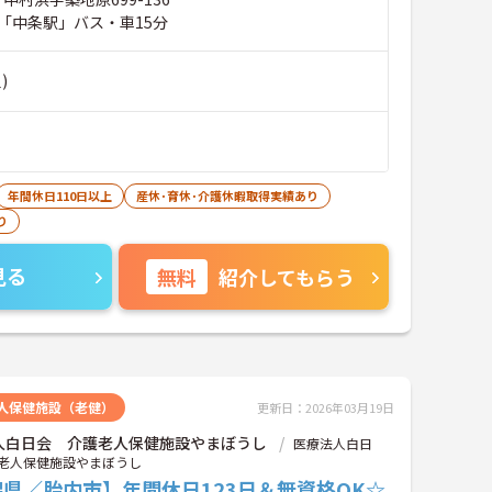
「中条駅」バス・車15分
)
年間休日110日以上
産休･育休･介護休暇取得実績あり
り
見る
無料
紹介してもらう
人保健施設（老健）
更新日：2026年03月19日
人白日会 介護老人保健施設やまぼうし
医療法人白日
老人保健施設やまぼうし
県／胎内市】年間休日123日＆無資格OK☆