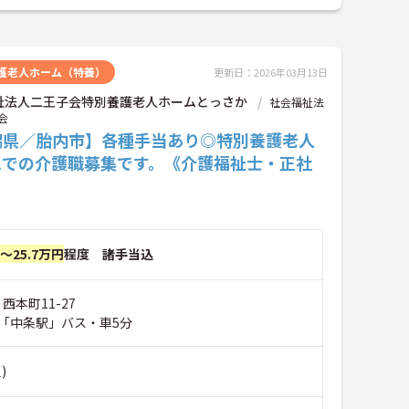
護老人ホーム（特養）
更新日：2026年03月13日
祉法人二王子会特別養護老人ホームとっさか
社会福祉法
会
潟県／胎内市】各種手当あり◎特別養護老人
ムでの介護職募集です。《介護福祉士・正社
円～25.7万円
程度 諸手当込
西本町11-27
「中条駅」バス・車5分
)