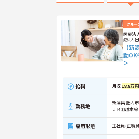
グルー
医療法
療法人社
【新
勤O
＞
給料
月収
18.8万
新潟県 胎内市 
勤務地
ＪＲ羽越本線
雇用形態
正社員(正職員