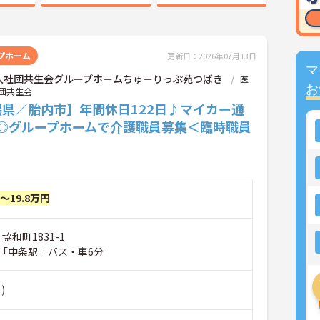
プホーム
更新日：2026年07月13日
マ
人社団共生会グループホームちゅーりっぷ苑つばき
医
お
団共生会
潟県／胎内市】年間休日122日♪マイカー通
K◎グループホームで介護職員募集＜臨時職員
円～19.8万円
協和町1831-1
「中条駅」バス・車6分
)