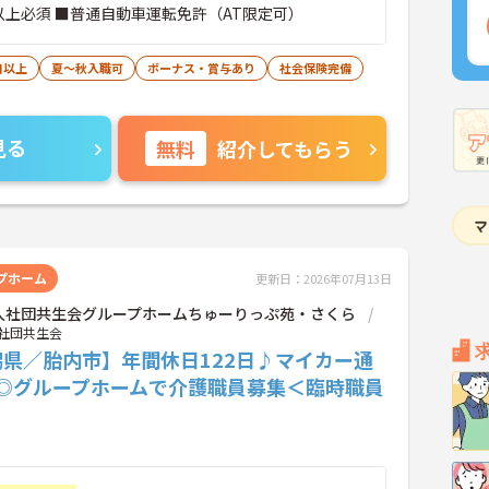
以上必須 ■普通自動車運転免許（AT限定可）
日以上
夏～秋入職可
ボーナス・賞与あり
社会保険完備
見る
無料
紹介してもらう
プホーム
更新日：2026年07月13日
人社団共生会グループホームちゅーりっぷ苑・さくら
社団共生会
潟県／胎内市】年間休日122日♪マイカー通
K◎グループホームで介護職員募集＜臨時職員