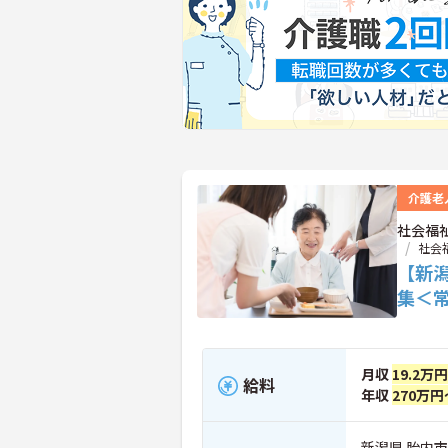
介護老
社会福
社会
【新
集＜
月収
19.2万
給料
年収
270万円
新潟県 胎内市