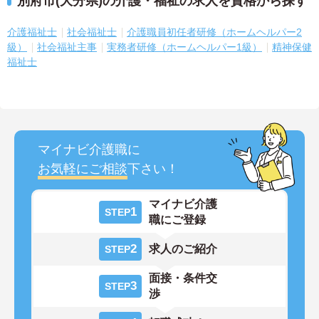
別府市(大分県)の介護・福祉の求人を資格から探す
介護福祉士
社会福祉士
介護職員初任者研修（ホームヘルパー2
級）
社会福祉主事
実務者研修（ホームヘルパー1級）
精神保健
福祉士
マイナビ介護職に
お気軽にご相談
下さい！
マイナビ介護
1
STEP
職にご登録
2
求人のご紹介
STEP
面接・条件交
3
STEP
渉