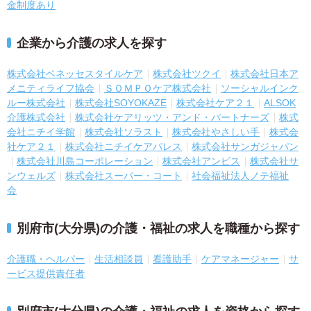
金制度あり
企業から介護の求人を探す
株式会社ベネッセスタイルケア
株式会社ツクイ
株式会社日本ア
メニティライフ協会
ＳＯＭＰＯケア株式会社
ソーシャルインク
ルー株式会社
株式会社SOYOKAZE
株式会社ケア２１
ALSOK
介護株式会社
株式会社ケアリッツ・アンド・パートナーズ
株式
会社ニチイ学館
株式会社ソラスト
株式会社やさしい手
株式会
社ケア２１
株式会社ニチイケアパレス
株式会社サンガジャパン
株式会社川島コーポレーション
株式会社アンビス
株式会社サ
ンウェルズ
株式会社スーパー・コート
社会福祉法人ノテ福祉
会
別府市(大分県)の介護・福祉の求人を職種から探す
介護職・ヘルパー
生活相談員
看護助手
ケアマネージャー
サ
ービス提供責任者