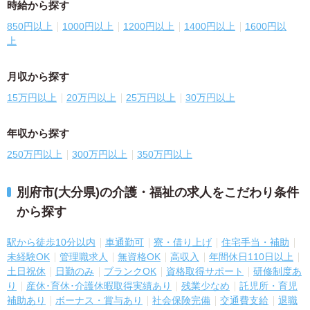
時給から探す
850円以上
1000円以上
1200円以上
1400円以上
1600円以
上
月収から探す
15万円以上
20万円以上
25万円以上
30万円以上
年収から探す
250万円以上
300万円以上
350万円以上
別府市(大分県)の介護・福祉の求人をこだわり条件
から探す
駅から徒歩10分以内
車通勤可
寮・借り上げ
住宅手当・補助
未経験OK
管理職求人
無資格OK
高収入
年間休日110日以上
土日祝休
日勤のみ
ブランクOK
資格取得サポート
研修制度あ
り
産休･育休･介護休暇取得実績あり
残業少なめ
託児所・育児
補助あり
ボーナス・賞与あり
社会保険完備
交通費支給
退職