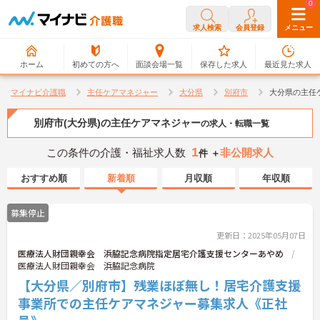
0
0
求人検索
会員登録
メニュー
ホーム
初めての方へ
面談会場一覧
保存した求人
最近見た求人
マイナビ介護職
主任ケアマネジャー
大分県
別府市
大分県の主任
別府市(大分県)の主任ケアマネジャー
の求人・転職一覧
1
この条件の介護・福祉求人数
非公開求人
件 ＋
おすすめ順
新着順
月収順
年収順
募集停止
更新日：2025年05月07日
医療法人財団親幸会 浜脇記念病院指定居宅介護支援センターあやめ
医療法人財団親幸会 浜脇記念病院
【大分県／別府市】残業ほぼ無し！居宅介護支援
事業所での主任ケアマネジャー募集求人《正社