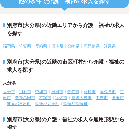
他の条件で介護・福祉の求人を探す
別府市(大分県)の近隣エリアから介護・福祉の求人
を探す
福岡県
佐賀県
長崎県
熊本県
宮崎県
鹿児島県
沖縄県
別府市(大分県)の近隣の市区町村から介護・福祉の
求人を探す
大分県
大分市
別府市
中津市
日田市
佐伯市
臼杵市
津久見市
竹
田市
豊後高田市
杵築市
宇佐市
豊後大野市
由布市
国東市
速見郡日出町
玖珠郡九重町
玖珠郡玖珠町
別府市(大分県)の介護・福祉の求人を雇用形態から
探す