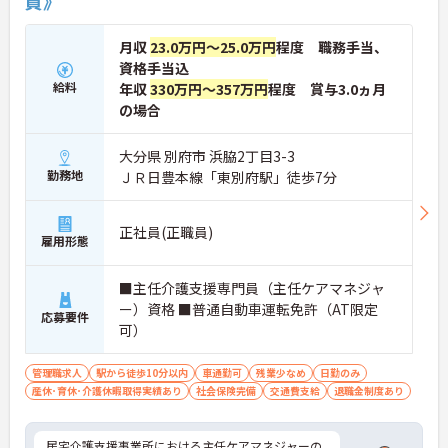
員》
月収
23.0万円～25.0万円
程度 職務手当、
資格手当込
給料
年収
330万円～357万円
程度 賞与3.0ヵ月
の場合
大分県 別府市 浜脇2丁目3-3
勤務地
ＪＲ日豊本線「東別府駅」徒歩7分
正社員(正職員)
雇用形態
■主任介護支援専門員（主任ケアマネジャ
ー）資格 ■普通自動車運転免許（AT限定
応募要件
可）
管理職求人
駅から徒歩10分以内
車通勤可
残業少なめ
日勤のみ
産休･育休･介護休暇取得実績あり
社会保険完備
交通費支給
退職金制度あり
居宅介護支援事業所における主任ケアマネジャーの