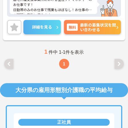
お仕事です！
日勤帯のみのお仕事で残業もほぼなし！お仕事の後
の時間も有効に使えます。
ご興味ある方には、面接のポイントなど、さらに詳
最新の募集状況を問
細をお話致しますのでお気軽にご相談ください。
詳細を見る
無料
い合わせる
1
件中 1-1件を表示
1
大分県の雇用形態別介護職の平均給与
正社員