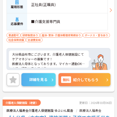
正社員(正職員)
雇用形態
■介護支援専門員
応募要件
車通勤可
研修制度あり
産休･育休･介護休暇取得実績あり
ボーナス・賞与あり
社会保険完備
交通費支給
大分県由布市にございます、介護老人保健施設にて
ケアマネジャーの募集です！
医療法人母体となっております。マイカー通勤OKな
ので、通勤も楽々です◎
ご興味のある方は、マイナビ介護職までお問い合わ
せください。
詳細を見る
無料
紹介してもらう
介護老人保健施設（老健）
更新日：2026年03月06日
医療法人福寿会介護老人保健施設 ゆふいん風香
医療法人福寿会