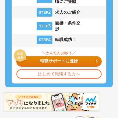
職にご登録
2
求人のご紹介
STEP
面接・条件交
3
STEP
渉
4
転職成功！
STEP
転職サポートに登録
はじめて転職する方へ