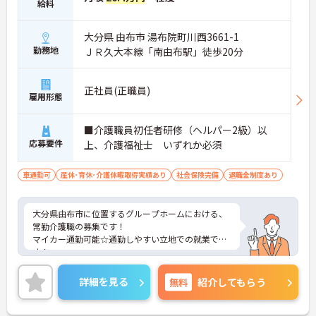
給料
大分県 由布市 湯布院町川西3661-1
勤務地
ＪＲ久大本線「南由布駅」徒歩20分
正社員(正職員)
雇用形態
■介護職員初任者研修（ヘルパー2級）以
応募要件
上、介護福祉士 いずれか必須
車通勤可
産休･育休･介護休暇取得実績あり
社会保険完備
退職金制度あり
大分県由布市に位置するグループホームにおける、
常勤介護職の募集です！
マイカー通勤可能☆通勤しやすい立地での就業で
す！
ご興味ある方には、面接対策ポイントなど、さらに
詳細をお話しいたしますのでお気軽にご相談くださ
詳細を見る
無料
紹介してもらう
い。