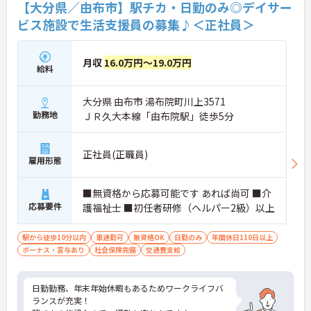
【大分県／由布市】駅チカ・日勤のみ◎デイサー
ビス施設で生活支援員の募集♪＜正社員＞
月収
16.0万円～19.0万円
給料
大分県 由布市 湯布院町川上3571
勤務地
ＪＲ久大本線「由布院駅」徒歩5分
正社員(正職員)
雇用形態
■無資格から応募可能です あれば尚可 ■介
応募要件
護福祉士 ■初任者研修（ヘルパー2級）以上
駅から徒歩10分以内
車通勤可
無資格OK
日勤のみ
年間休日110日以上
ボーナス・賞与あり
社会保険完備
交通費支給
日勤勤務、年末年始休暇もあるためワークライフバ
ランスが充実！