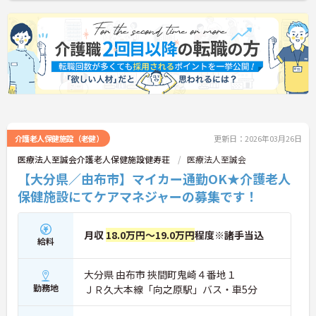
介護老人保健施設（老健）
更新日：2026年03月26日
医療法人至誠会介護老人保健施設健寿荘
医療法人至誠会
【大分県／由布市】マイカー通勤OK★介護老人
保健施設にてケアマネジャーの募集です！
月収
18.0万円～19.0万円
程度※諸手当込
給料
大分県 由布市 挾間町鬼崎４番地１
勤務地
ＪＲ久大本線「向之原駅」バス・車5分