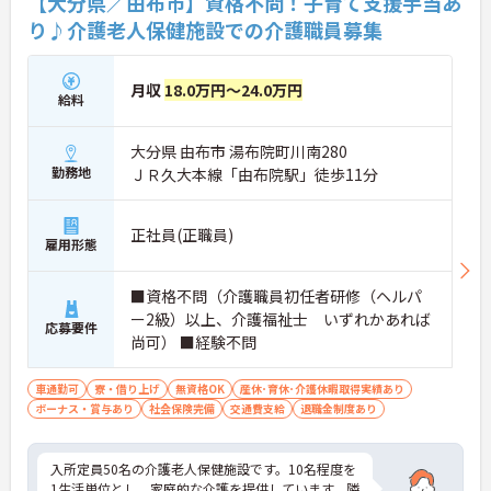
【大分県／由布市】資格不問！子育て支援手当あ
り♪介護老人保健施設での介護職員募集
月収
18.0万円～24.0万円
給料
大分県 由布市 湯布院町川南280
勤務地
ＪＲ久大本線「由布院駅」徒歩11分
正社員(正職員)
雇用形態
■資格不問（介護職員初任者研修（ヘルパ
ー2級）以上、介護福祉士 いずれかあれば
応募要件
尚可） ■経験不問
車通勤可
寮・借り上げ
無資格OK
産休･育休･介護休暇取得実績あり
ボーナス・賞与あり
社会保険完備
交通費支給
退職金制度あり
入所定員50名の介護老人保健施設です。10名程度を
1生活単位とし、家庭的な介護を提供しています。隣