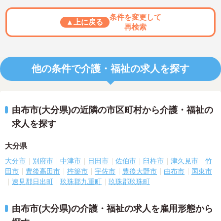
条件を変更して
▲上に戻る
再検索
他の条件で介護・福祉の求人を探す
由布市(大分県)の近隣の市区町村から介護・福祉の
求人を探す
大分県
大分市
別府市
中津市
日田市
佐伯市
臼杵市
津久見市
竹
田市
豊後高田市
杵築市
宇佐市
豊後大野市
由布市
国東市
速見郡日出町
玖珠郡九重町
玖珠郡玖珠町
由布市(大分県)の介護・福祉の求人を雇用形態から