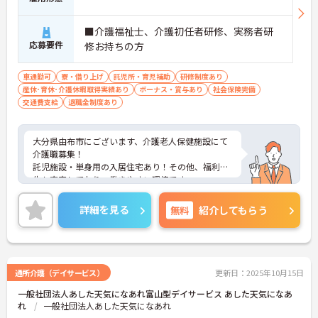
■介護福祉士、介護初任者研修、実務者研
応募要件
修お持ちの方
車通勤可
寮・借り上げ
託児所・育児補助
研修制度あり
産休･育休･介護休暇取得実績あり
ボーナス・賞与あり
社会保険完備
交通費支給
退職金制度あり
大分県由布市にございます、介護老人保健施設にて
介護職募集！
託児施設・単身用の入居住宅あり！その他、福利厚
生も充実しており、働きやすい環境です。
ご興味のある方は、マイナビ介護職までお問い合わ
せください。
詳細を見る
無料
紹介してもらう
通所介護（デイサービス）
更新日：2025年10月15日
一般社団法人あした天気になあれ富山型デイサービス あした天気になあ
れ
一般社団法人あした天気になあれ