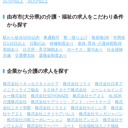
15万円以上
20万円以上
由布市(大分県)の介護・福祉の求人をこだわり条件
から探す
駅から徒歩10分以内
車通勤可
寮・借り上げ
無資格OK
年間休
日110日以上
日勤のみ
研修制度あり
産休･育休･介護休暇取得
実績あり
託児所・育児補助あり
ボーナス・賞与あり
社会保険
完備
交通費支給
退職金制度あり
企業から介護の求人を探す
株式会社ベネッセスタイルケア
株式会社ツクイ
株式会社日本ア
メニティライフ協会
ＳＯＭＰＯケア株式会社
ソーシャルインク
ルー株式会社
株式会社SOYOKAZE
株式会社ケア２１
ALSOK
介護株式会社
株式会社ケアリッツ・アンド・パートナーズ
株式
会社ニチイ学館
株式会社ソラスト
株式会社やさしい手
株式会
社ケア２１
株式会社ニチイケアパレス
株式会社サンガジャパン
株式会社川島コーポレーション
株式会社アンビス
株式会社サ
ンウェルズ
株式会社スーパー・コート
社会福祉法人ノテ福祉