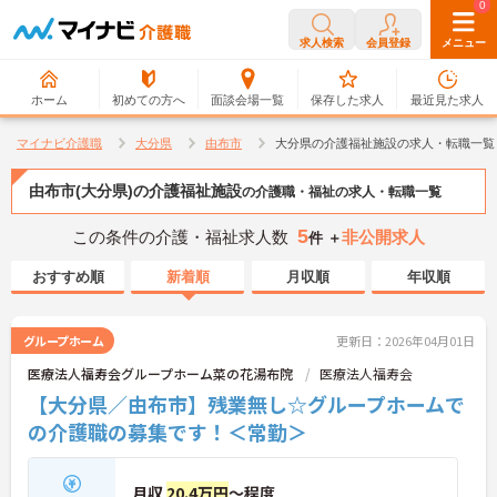
0
0
求人検索
会員登録
メニュー
ホーム
初めての方へ
面談会場一覧
保存した求人
最近見た求人
マイナビ介護職
大分県
由布市
大分県の介護福祉施設の求人・転職一覧
由布市(大分県)の介護福祉施設
の介護職・福祉の求人・転職一覧
5
この条件の介護・福祉求人数
非公開求人
件 ＋
おすすめ順
新着順
月収順
年収順
グループホーム
更新日：2026年04月01日
医療法人福寿会グループホーム菜の花湯布院
医療法人福寿会
【大分県／由布市】残業無し☆グループホームで
の介護職の募集です！＜常勤＞
月収
20.4万円
～程度