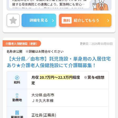
接する母体病院との連携により、緊急時にも安心の
体制を整えています。月給は180,000円～240,000
円で、基本給に加え各種手当も充実。40代・50代の
方や子育て中の方も活躍中です。利用者様を尊重
詳細を見る
無料
紹介してもらう
し、穏やかな環境で働きたい方に最適な職場です。
ご興味のある方には、面接対策ポイントなど、さら
に詳細をお話ししますのでお気軽にご相談くださ
い！
介護老人保健施設（老健）
更新日：2026年03月03日
名称非公開 ※詳細はお問合せください
【大分県／由布市】託児施設・単身用の入居住宅
あり★介護老人保健施設にて介護職募集！
月収
20.7万円～22.3万円
程度 ※賞与4回想
給料
定
大分県 由布市
勤務地
ＪＲ久大本線
正社員(正職員)
雇用形態