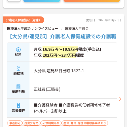
賞与や昇給、退職金などの待遇が一通り整ってお
り、安定した環境の中で働きたい方にピッタリで
す。
ご興味がある方は是非一度マイナビまでお問合せ下
介護老人保健施設（老健）
更新日：2025年03月26日
さい。更に詳細などお伝えします。
医療法人平成会サンライズビュー
医療法人平成会
【大分県/速見郡】介護老人保健施設での介護職
月収
16.9万円～19.8万円
程度(手当込)
給料
年収
202万円～237万円
程度
大分県 速見郡日出町 1827-1
勤務地
正社員(正職員)
雇用形態
■介護経験者 ■介護職員初任者研修修了者
応募要件
(ヘルパー2級)以上
車通勤可
残業少なめ
研修制度あり
産休･育休･介護休暇取得実績あり