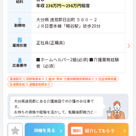
給料
年収
236万円～256万円
程度
大分県 速見郡日出町 ５８０－２
勤務地
ＪＲ日豊本線「暘谷駅」徒歩20分
正社員(正職員)
雇用形態
■ホームヘルパー2級(必須) ■介護業務経験
応募要件
者（必須）
車通勤可
研修制度あり
産休･育休･介護休暇取得実績あり
社会保険完備
交通費支給
退職金制度あり
大分県速見郡にある介護施設での介護のお仕事で
す。
お持ちの資格や経験を活かして、転職後即戦力とし
て活躍できる環境があります。
固定のお休みがありますので、プライベートも充実
させやすく、家庭と両立しやすいのもおすすめでき
詳細を見る
無料
紹介してもらう
るポイントの一つです。