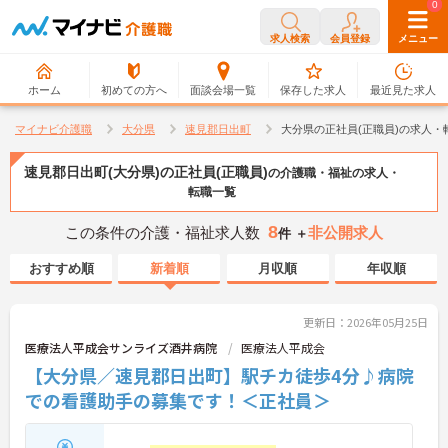
0
0
求人検索
会員登録
メニュー
ホーム
初めての方へ
面談会場一覧
保存した求人
最近見た求人
マイナビ介護職
大分県
速見郡日出町
大分県の正社員(正職員)の求人・
速見郡日出町(大分県)の正社員(正職員)
の介護職・福祉の求人・
転職一覧
8
この条件の介護・福祉求人数
非公開求人
件 ＋
おすすめ順
新着順
月収順
年収順
更新日：2026年05月25日
医療法人平成会サンライズ酒井病院
医療法人平成会
【大分県／速見郡日出町】駅チカ徒歩4分♪病院
での看護助手の募集です！＜正社員＞