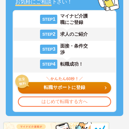
お気軽にご相談
下さい！
マイナビ介護
1
STEP
職にご登録
2
求人のご紹介
STEP
面接・条件交
3
STEP
渉
4
転職成功！
STEP
転職サポートに登録
はじめて転職する方へ