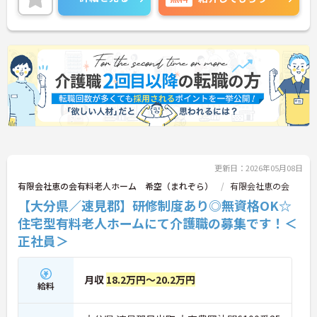
ご興味ある方には、面接対策ポイントなど、さらに
詳細をお話しいたしますのでお気軽にご相談くださ
い。
更新日：2026年05月08日
有限会社恵の会有料老人ホーム 希空（まれぞら）
有限会社恵の会
【大分県／速見郡】研修制度あり◎無資格OK☆
住宅型有料老人ホームにて介護職の募集です！＜
正社員＞
月収
18.2万円～20.2万円
給料