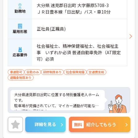
大分県 速見郡日出町 大字藤原5708-3
勤務地
ＪＲ日豊本線「日出駅」バス・車10分
正社員(正職員)
雇用形態
社会福祉士、精神保健福祉士、社会福祉主
事 いずれか必須 普通自動車免許（AT限定
応募要件
可）必須
車通勤可
日勤のみ
研修制度あり
社会保険完備
交通費支給
退職金制度あり
大分県速見郡日出町に位置する特別養護老人ホーム
です。
駐車場が完備されていて、マイカー通勤が可能なた
め、通勤に便利です。
日勤帯のみのお仕事ですので、ご家庭をお持ちの方
も働きやすい勤務時間でオススメです！
詳細を見る
無料
紹介してもらう
ご興味をお持ちの方はお気軽にお問い合わせくださ
い。