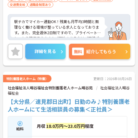
交通費支給
退職金制度あり
駅チカでマイカー通勤OK！残業も月平均3時間と無
理なく働ける環境が整っている求人となっておりま
す。また、完全週休2日制ですので、プライベートも
しっかり確保できます！ご興味のある方はご面接ポ
イントお伝えしますのでご気軽にお問い合わせくだ
さい。
詳細を見る
無料
紹介してもらう
特別養護老人ホーム（特養）
更新日：2026年03月26日
社会福祉法人暘谷福祉会特別養護老人ホーム暘谷苑
社会福祉法人暘谷
福祉会
【大分県／速見郡日出町】日勤のみ♪特別養護老
人ホームにて生活相談員の募集＜正社員＞
月収
18.0万円～23.0万円
程度
給料