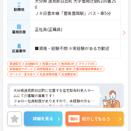
大分県 速見郡日出町 大字豊岡辻間6100番25
0
勤務地
ＪＲ日豊本線「豊後豊岡駅」バス・車5分
正社員(正職員)
雇用形態
■資格・経験不問 ※実経験がある方歓迎
応募要件
車通勤可
未経験OK
残業少なめ
無資格OK
ブランクOK
資格取得サポート
研修制度あり
産休･育休･介護休暇取得実績あり
ボーナス・賞与あり
社会保険完備
交通費支給
大分県速見郡日出町に位置する住宅型有料老人ホー
ムにて介護職の募集です！
フォロー社員制度がありますので、未経験の方もブ
ランクがおありの方も安心してご就業いただけま
す。
介護記録効率化によって残業時間が削減されている
詳細を見る
無料
紹介してもらう
ため、メリハリをつけて働くことができる環境です
♪