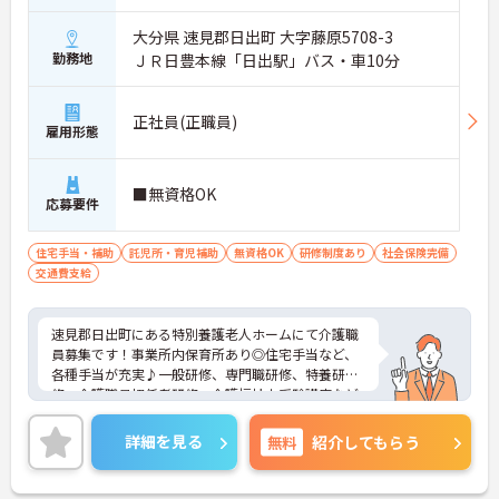
大分県 速見郡日出町 大字藤原5708-3
勤務地
ＪＲ日豊本線「日出駅」バス・車10分
正社員(正職員)
雇用形態
■無資格OK
応募要件
住宅手当・補助
託児所・育児補助
無資格OK
研修制度あり
社会保険完備
交通費支給
速見郡日出町にある特別養護老人ホームにて介護職
員募集です！事業所内保育所あり◎住宅手当など、
各種手当が充実♪一般研修、専門職研修、特養研
修、介護職員初任者研修、介護福祉士受験講座など
の研修制度が充実！キャリアアップも目指せます◎
ご興味ある方には、面接対策ポイントなど、詳細を
詳細を見る
無料
紹介してもらう
お話しいたしますのでお気軽にご相談ください。