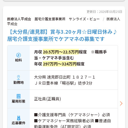
更新日：2026年03月25日
医療法人平成会 居宅介護支援事業所 サンライズ・ビュー
医療法人
平成会
【大分県/速見郡】賞与3.20ヶ月☆日曜日休み♪
居宅介護支援事業所でケアマネの募集です
月収
20.5万円～22.5万円
程度 ※職務手
当・ケアマネ手当含む
給料
年収
297万円～324万円
程度
大分県 速見郡日出町 １８２７－１
勤務地
ＪＲ日豊本線「暘谷駅」徒歩3分
正社員(正職員)
雇用形態
■介護支援専門員（ケアマネジャー）必須
■ケアマネジャー実務経験者必須 ■普通自
応募要件
動車運転免許（AT限定可）必須