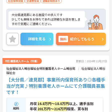
社会保険完備
交通費支給
退職金制度あり
大分県速見郡にある施設での求人です
少しでも興味をお持ちであれば詳細なお話を致しま
すので気軽にご連絡ください。
詳細を見る
無料
紹介してもらう
特別養護老人ホーム（特養）
更新日：2024年11月27日
社会福祉法人暘谷福祉会特別養護老人ホーム暘谷苑
社会福祉法人暘谷
福祉会
【大分県／速見郡】事業所内保育所あり◎各種手
当が充実♪特別養護老人ホームにて介護職員募集
です！
月収
16.8万円～18.0万円
以上、諸手当別
給料
年収
201万円～216万円
程度、賞与別