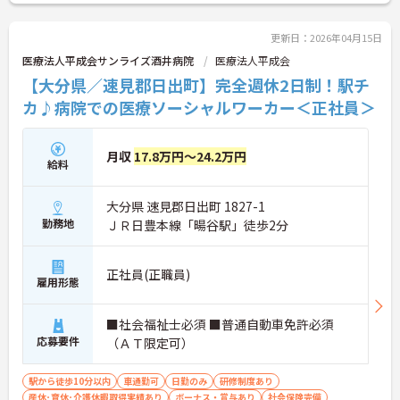
ご興味ある方には、面接対策ポイントなど、さらに
詳細をお話しいたしますのでお気軽にご相談くださ
い！
更新日：2026年04月15日
医療法人平成会サンライズ酒井病院
医療法人平成会
【大分県／速見郡日出町】完全週休2日制！駅チ
カ♪病院での医療ソーシャルワーカー＜正社員＞
月収
17.8万円～24.2万円
給料
大分県 速見郡日出町 1827-1
勤務地
ＪＲ日豊本線「暘谷駅」徒歩2分
正社員(正職員)
雇用形態
■社会福祉士必須 ■普通自動車免許必須
応募要件
（ＡＴ限定可）
駅から徒歩10分以内
車通勤可
日勤のみ
研修制度あり
産休･育休･介護休暇取得実績あり
ボーナス・賞与あり
社会保険完備