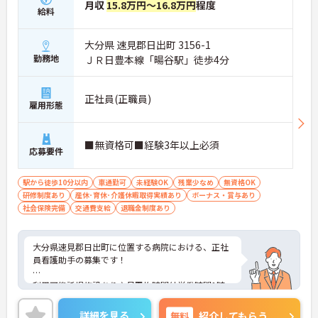
月収
15.8万円～16.8万円
程度
給料
大分県 速見郡日出町 3156-1
勤務地
ＪＲ日豊本線「暘谷駅」徒歩4分
正社員(正職員)
雇用形態
■無資格可■経験3年以上必須
応募要件
駅から徒歩10分以内
車通勤可
未経験OK
残業少なめ
無資格OK
研修制度あり
産休･育休･介護休暇取得実績あり
ボーナス・賞与あり
社会保険完備
交通費支給
退職金制度あり
大分県速見郡日出町に位置する病院における、正社
員看護助手の募集です！
利用可能託児施設あり♪月平均時間外労働時間1時
間☆福利厚生が整った環境です！
詳細を見る
無料
紹介してもらう