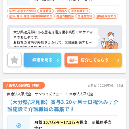
駅から徒歩10分以内
車通勤可
日勤のみ
研修制度あり
産休･育休･介護休暇取得実績あり
社会保険完備
交通費支給
退職金制度あり
大分県速見郡にある居宅介護支援事業所でのケアマ
ネのお仕事です。
お持ちの資格や経験を活かして、転職後即戦力とし
て活躍できる環境があります。
固定のお休みがありますので、プライベートも充実
させやすく、家庭と両立しやすいのもおすすめでき
詳細を見る
無料
紹介してもらう
るポイントの一つです。
賞与や昇給、退職金などの待遇が一通り整ってお
り、安定した環境の中で働きたい方にピッタリで
す。
最寄駅より徒歩圏内にくわえて、マイカー通勤も可
介護老人保健施設（老健）
更新日：2026年03月25日
能と通勤も便利です♪
医療法人平成会 サンライズビュー
医療法人平成会
ご興味がある方は是非一度マイナビまでお問合せ下
さい。更に詳細などお伝えします。
【大分県/速見郡】賞与3.20ヶ月☆日祝休み♪介
護施設で介護職員の募集です
月収
15.7万円～17.1万円
程度 ※職務手当
含む