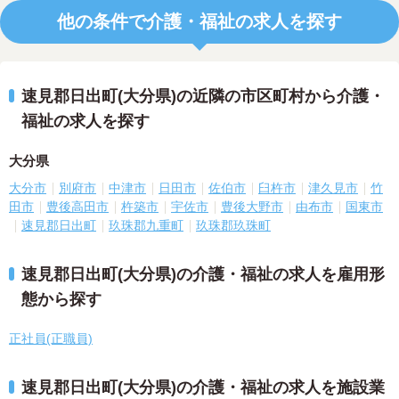
他の条件で介護・福祉の求人を探す
速見郡日出町(大分県)の近隣の市区町村から介護・
福祉の求人を探す
大分県
大分市
別府市
中津市
日田市
佐伯市
臼杵市
津久見市
竹
田市
豊後高田市
杵築市
宇佐市
豊後大野市
由布市
国東市
速見郡日出町
玖珠郡九重町
玖珠郡玖珠町
速見郡日出町(大分県)の介護・福祉の求人を雇用形
態から探す
正社員(正職員)
速見郡日出町(大分県)の介護・福祉の求人を施設業