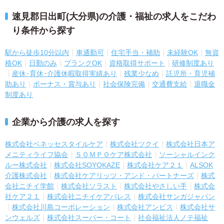
速見郡日出町(大分県)の介護・福祉の求人をこだわ
り条件から探す
駅から徒歩10分以内
車通勤可
住宅手当・補助
未経験OK
無資
格OK
日勤のみ
ブランクOK
資格取得サポート
研修制度あり
産休･育休･介護休暇取得実績あり
残業少なめ
託児所・育児補
助あり
ボーナス・賞与あり
社会保険完備
交通費支給
退職金
制度あり
企業から介護の求人を探す
株式会社ベネッセスタイルケア
株式会社ツクイ
株式会社日本ア
メニティライフ協会
ＳＯＭＰＯケア株式会社
ソーシャルインク
ルー株式会社
株式会社SOYOKAZE
株式会社ケア２１
ALSOK
介護株式会社
株式会社ケアリッツ・アンド・パートナーズ
株式
会社ニチイ学館
株式会社ソラスト
株式会社やさしい手
株式会
社ケア２１
株式会社ニチイケアパレス
株式会社サンガジャパン
株式会社川島コーポレーション
株式会社アンビス
株式会社サ
ンウェルズ
株式会社スーパー・コート
社会福祉法人ノテ福祉