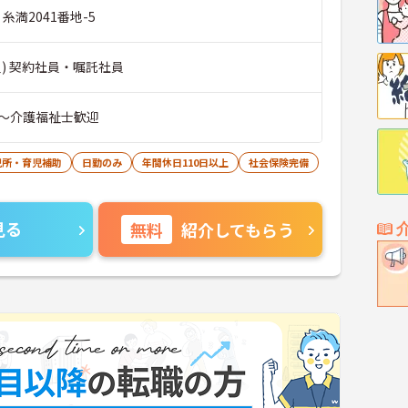
糸満2041番地-5
) 契約社員・嘱託社員
～介護福祉士歓迎
児所・育児補助
日勤のみ
年間休日110日以上
社会保険完備
見る
無料
紹介してもらう