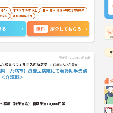
格OK
年間休日110日以上
産休･育休･介護休暇取得実績あり
費支給
退職金制度あり
見る
無料
紹介してもらう
更新日：2025年11月18日
人以和貴会ウェルネス西崎病院
医療法人以和貴会
縄県／糸満市】療養型病院にて看護助手業務
人＜介護職＞
～程度（諸手当込） 皆勤手当10,000円等