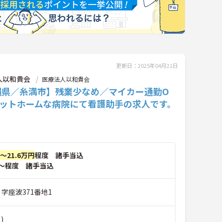
更新日：2025年04月21日
人以和貴会
医療法人以和貴会
縄県／糸満市】残業少なめ／マイカー通勤O
アットホームな病院にて看護助手の求人です。
円～21.6万円
程度 諸手当込
～程度 諸手当込
 字座波371番地1
)