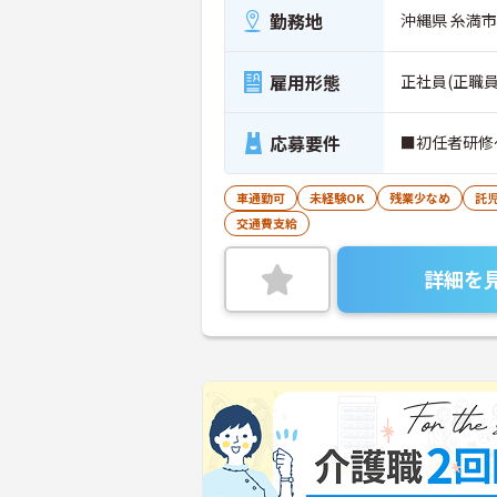
勤務地
沖縄県 糸満市 
雇用形態
正社員(正職員
応募要件
■初任者研修
車通勤可
未経験OK
残業少なめ
託
交通費支給
詳細を