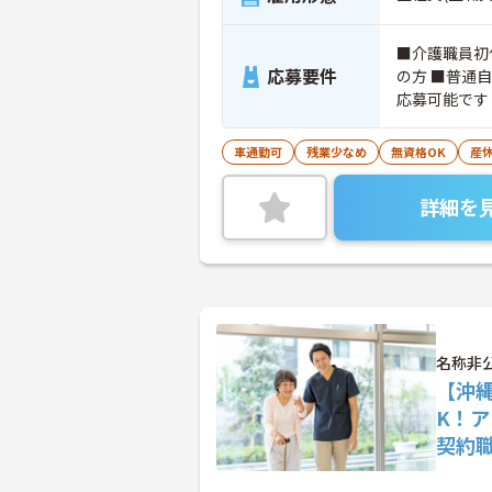
■介護職員初
応募要件
の方 ■普通
応募可能です
車通勤可
残業少なめ
無資格OK
産
詳細を
名称非
【沖
K！
契約