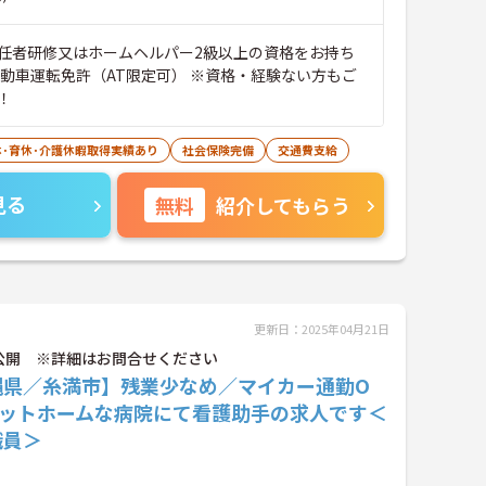
任者研修又はホームヘルパー2級以上の資格をお持ち
自動車運転免許（AT限定可） ※資格・経験ない方もご
！
休･育休･介護休暇取得実績あり
社会保険完備
交通費支給
見る
無料
紹介してもらう
更新日：2025年04月21日
公開 ※詳細はお問合せください
縄県／糸満市】残業少なめ／マイカー通勤O
アットホームな病院にて看護助手の求人です＜
職員＞