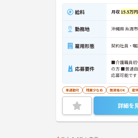
給料
月収
15.5万
勤務地
沖縄県 糸満市
雇用形態
契約社員・嘱
■介護職員初
応募要件
の方 ■普通
応募可能です
車通勤可
残業少なめ
無資格OK
産
詳細を