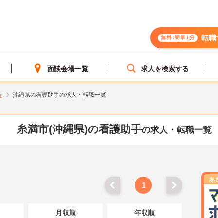
転職
無料!簡単1分
面談会場一覧
求人を検索する
市
沖縄県の看護助手の求人・転職一覧
糸満市(沖縄県)の看護助手
の求人・転職一覧
1
月収順
年収順