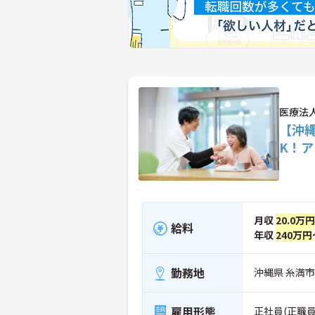
医療法
【沖
K！
月収
20.0万
給料
年収
240万円
勤務地
沖縄県 糸満市
雇用形態
正社員(正職員