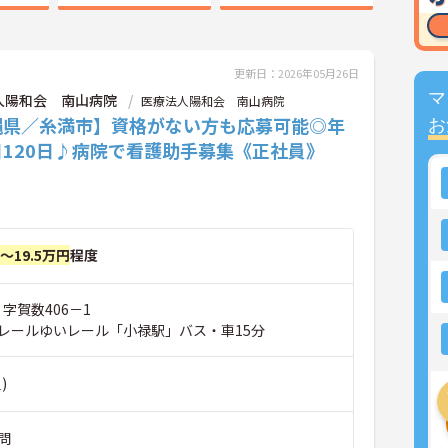
更新日：2026年05月26日
マ
人陽和会 南山病院
医療法人陽和会 南山病院
縄県／糸満市】資格がない方も応募可能◎年
お
日120日♪病院で看護助手募集《正社員》
円～19.5万円
程度
 字賀数406－1
レールゆいレール「小禄駅」バス・車15分
)
問