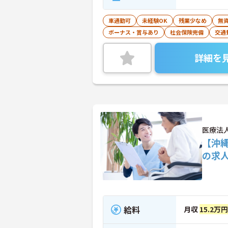
車通勤可
未経験OK
残業少なめ
無資
ボーナス・賞与あり
社会保険完備
交通
詳細を
医療法
【沖
の求
給料
月収
15.2万円