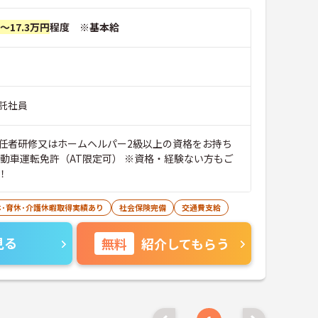
円～17.3万円
程度 ※基本給
託社員
任者研修又はホームヘルパー2級以上の資格をお持ち
自動車運転免許（AT限定可） ※資格・経験ない方もご
！
休･育休･介護休暇取得実績あり
社会保険完備
交通費支給
見る
無料
紹介してもらう