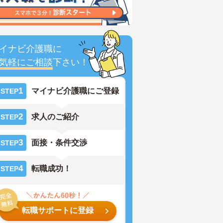
イナビ介護職に
気軽にご相談
下さい！
1
マイナビ介護職にご登録
STEP
2
求人のご紹介
STEP
3
面接・条件交渉
STEP
4
転職成功！
STEP
転職サポートに登録