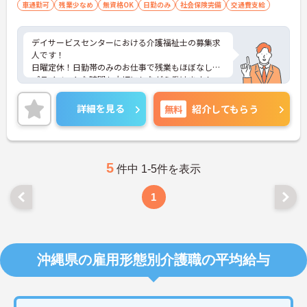
車通勤可
残業少なめ
無資格OK
日勤のみ
社会保険完備
交通費支給
デイサービスセンターにおける介護福祉士の募集求
人です！
日曜定休！日勤帯のみのお仕事で残業もほぼなし！
プライベートな時間も大切にしながら働けます！
ご興味ある方には、面接のポイントなど、さらに詳
細をお話致しますのでお気軽にご相談ください。
詳細を見る
無料
紹介してもらう
5
件中 1-5件を表示
1
沖縄県の雇用形態別介護職の平均給与