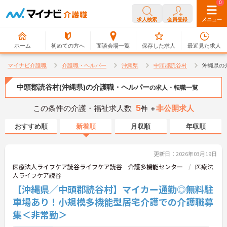
0
0
求人検索
会員登録
メニュー
ホーム
初めての方へ
面談会場一覧
保存した求人
最近見た求人
マイナビ介護職
介護職・ヘルパー
沖縄県
中頭郡読谷村
沖縄県の
中頭郡読谷村(沖縄県)の介護職・ヘルパー
の求人・転職一覧
5
この条件の介護・福祉求人数
非公開求人
件 ＋
おすすめ順
新着順
月収順
年収順
更新日：2026年03月19日
医療法人ライフケア読谷ライフケア読谷 介護多機能センター
医療法
人ライフケア読谷
【沖縄県／中頭郡読谷村】マイカー通勤◎無料駐
車場あり！小規模多機能型居宅介護での介護職募
集＜非常勤＞