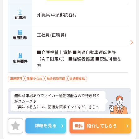
沖縄県 中頭郡読谷村
勤務地
正社員(正職員)
雇用形態
■介護福祉士資格 ■普通自動車運転免許
（ＡＴ限定可） ■経験者優遇 ■夜勤可能な
応募要件
方
車通勤可
残業少なめ
社会保険完備
交通費支給
無料駐車場ありでマイカー通勤可能なので行き帰り
がスムーズ♪
ご興味ある方には、面接対策ポイントなど、さらに
詳細をお話しいたしますのでお気軽にご相談くださ
い。
詳細を見る
無料
紹介してもらう