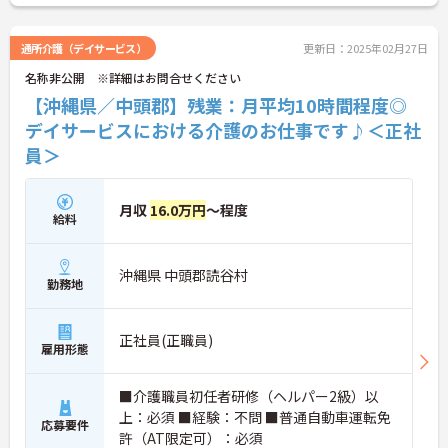
通所介護（デイサービス）
更新日：2025年02月27日
名称非公開 ※詳細はお問合せください
【沖縄県／中頭郡】残業：月平均10時間程度◎
デイサービスにおける介護のお仕事です♪＜正社
員＞
月収
16.0万円
～程度
給料
沖縄県 中頭郡読谷村
勤務地
正社員(正職員)
雇用形態
■介護職員初任者研修（ヘルパー2級）以
上：必須 ■経験：不問 ■普通自動車運転免
応募要件
許（AT限定可）：必須