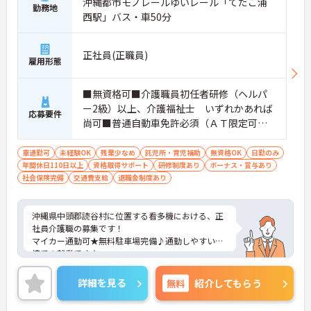
沖縄都市モノレールゆいレール「てだこ浦
勤務地
西駅」バス・車50分
正社員(正職員)
雇用形態
■無資格可■介護職員初任者研修（ヘルパ
ー2級）以上、介護福祉士 いずれかあれば
応募要件
尚可■普通自動車免許必須（ＡＴ限定可）
■経験不問
車通勤可
未経験OK
残業少なめ
託児所・育児補助
無資格OK
日勤のみ
年間休日110日以上
資格取得サポート
研修制度あり
ボーナス・賞与あり
社会保険完備
交通費支給
退職金制度あり
沖縄県中頭郡読谷村に位置する看多機における、正
社員介護職の募集です！
マイカー通勤可★無料駐車場完備♪通勤しやすい環
境での就業です♪
ご興味ある方には、面接対策ポイントなど、さらに
詳細をお話しいたしますのでお気軽にご相談くださ
詳細を見る
無料
紹介してもらう
い。