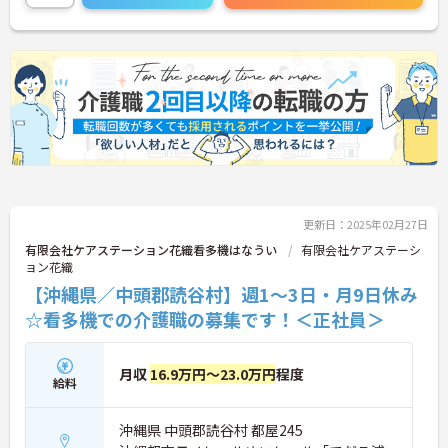
更新日：2025年02月27日
有限会社ケアステーション花織看多機はなうい
有限会社ケアステーシ
ョン花織
【沖縄県／中頭郡読谷村】週1～3日・月9日休み
☆看多機での介護職の募集です！＜正社員＞
月収
16.9万円～23.0万円
程度
給料
沖縄県 中頭郡読谷村 都屋245