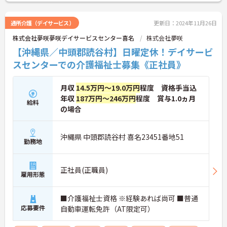
通所介護（デイサービス）
更新日：2024年11月26日
株式会社夢咲夢咲デイサービスセンター喜名
株式会社夢咲
【沖縄県／中頭郡読谷村】日曜定休！デイサービ
スセンターでの介護福祉士募集《正社員》
月収
14.5万円～19.0万円
程度 資格手当込
年収
187万円～246万円
程度 賞与1.0ヵ月
給料
の場合
沖縄県 中頭郡読谷村 喜名23451番地51
勤務地
正社員(正職員)
雇用形態
■介護福祉士資格 ※経験あれば尚可 ■普通
応募要件
自動車運転免許（AT限定可）