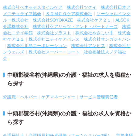
株式会社ベネッセスタイルケア
株式会社ツクイ
株式会社日本ア
メニティライフ協会
ＳＯＭＰＯケア株式会社
ソーシャルインク
ルー株式会社
株式会社SOYOKAZE
株式会社ケア２１
ALSOK
介護株式会社
株式会社ケアリッツ・アンド・パートナーズ
株式
会社ニチイ学館
株式会社ソラスト
株式会社やさしい手
株式会
社ケア２１
株式会社ニチイケアパレス
株式会社サンガジャパン
株式会社川島コーポレーション
株式会社アンビス
株式会社サ
ンウェルズ
株式会社スーパー・コート
社会福祉法人ノテ福祉
会
中頭郡読谷村(沖縄県)の介護・福祉の求人を職種か
ら探す
介護職・ヘルパー
ケアマネージャー
サービス管理責任者
中頭郡読谷村(沖縄県)の介護・福祉の求人を資格か
ら探す
介護福祉士
介護職員初任者研修（ホームヘルパー2級）
実務者研