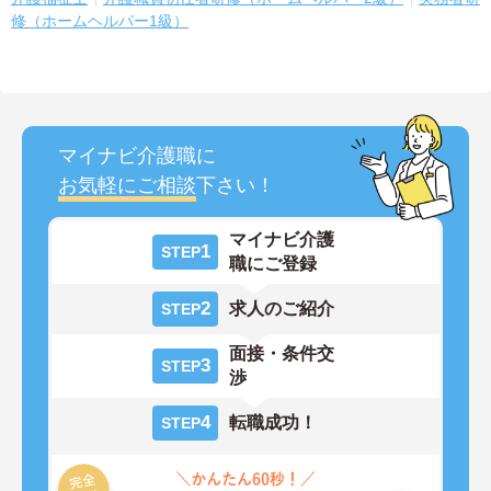
修（ホームヘルパー1級）
マイナビ介護職に
お気軽にご相談
下さい！
マイナビ介護
1
STEP
職にご登録
2
求人のご紹介
STEP
面接・条件交
3
STEP
渉
4
転職成功！
STEP