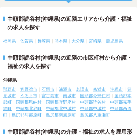
中頭郡読谷村(沖縄県)の近隣エリアから介護・福祉
の求人を探す
福岡県
佐賀県
長崎県
熊本県
大分県
宮崎県
鹿児島県
中頭郡読谷村(沖縄県)の近隣の市区町村から介護・
福祉の求人を探す
沖縄県
那覇市
宜野湾市
石垣市
浦添市
名護市
糸満市
沖縄市
豊
見城市
うるま市
宮古島市
南城市
国頭郡今帰仁村
国頭郡本
部町
国頭郡恩納村
国頭郡宜野座村
中頭郡読谷村
中頭郡嘉手
納町
中頭郡北谷町
中頭郡北中城村
中頭郡中城村
中頭郡西原
町
島尻郡与那原町
島尻郡南風原町
島尻郡八重瀬町
中頭郡読谷村(沖縄県)の介護・福祉の求人を雇用形