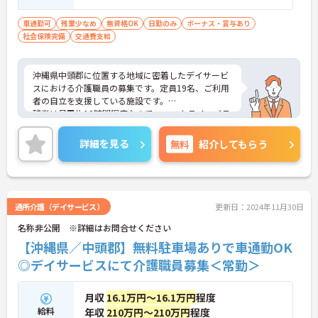
車通勤可
残業少なめ
無資格OK
日勤のみ
ボーナス・賞与あり
社会保険完備
交通費支給
沖縄県中頭郡に位置する地域に密着したデイサービ
スにおける介護職員の募集です。定員19名、ご利用
者の自立を支援している施設です。
残業は月平均10時間程度なので、ワークライフバラ
ンスを保ちながらご勤務いただけます。
ご興味のある方には、面接対策ポイントなど、さら
詳細を見る
無料
紹介してもらう
に詳細をお話しいたしますのでお気軽にご相談くだ
さい！
通所介護（デイサービス）
更新日：2024年11月30日
名称非公開 ※詳細はお問合せください
【沖縄県／中頭郡】無料駐車場ありで車通勤OK
◎デイサービスにて介護職員募集＜常勤＞
月収
16.1万円～16.1万円
程度
給料
年収
210万円～210万円
程度