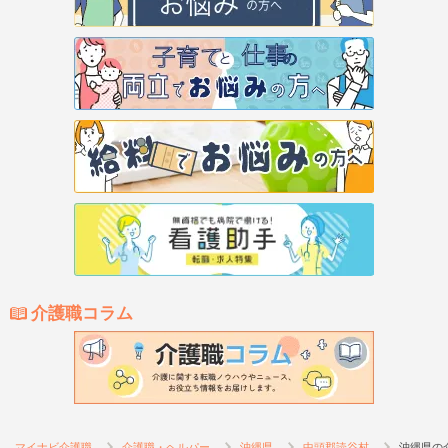
介護職コラム
マイナビ介護職
介護職・ヘルパー
沖縄県
中頭郡読谷村
沖縄県の