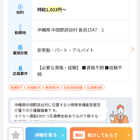
時給
1,023円
～
給料
沖縄県 中頭郡読谷村 長浜1547‐1
勤務地
非常勤・パート・アルバイト
雇用形態
【必要な資格・経験】 ■資格不問 ■経験不
応募要件
問
車通勤可
未経験OK
無資格OK
社会保険完備
交通費支給
沖縄県中頭郡読谷村に位置する小規模多機能型居宅
介護での介護職募集です。
マイカー通勤OKかつ交通費支給ありなので様々な通
勤手段から検討いただけます♪
ご興味のある方はご面接のポイントお伝えしますの
でご気軽にお問合せください。
詳細を見る
無料
紹介してもらう