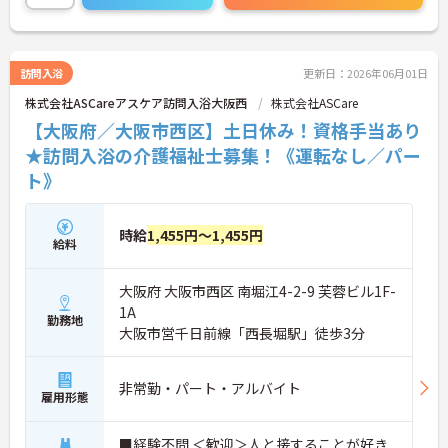
さらに詳細をお話しいたしますのでお気軽にご相談
ください！
訪問入浴
更新日：2026年06月01日
株式会社ASCareアスケア訪問入浴大阪西
株式会社ASCare
【大阪府／大阪市西区】土日休み！資格手当あり
★訪問入浴の介護福祉士募集！《運転なし／パー
ト》
時給
1,455円～1,455円
給料
大阪府 大阪市西区 南堀江4-2-9 芙蓉ビル1F-
1A
勤務地
大阪市営千日前線「西長堀駅」徒歩3分
非常勤・パート・アルバイト
雇用形態
■経験不問 ＜歓迎＞人と接することが好き