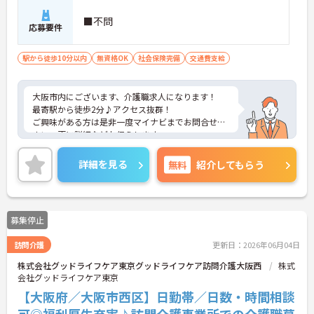
■不問
応募要件
駅から徒歩10分以内
無資格OK
社会保険完備
交通費支給
大阪市内にございます、介護職求人になります！
最寄駅から徒歩2分♪アクセス抜群！
ご興味がある方は是非一度マイナビまでお問合せ下
さい。更に詳細などお伝えします。
詳細を見る
無料
紹介してもらう
募集停止
訪問介護
更新日：2026年06月04日
株式会社グッドライフケア東京グッドライフケア訪問介護大阪西
株式
会社グッドライフケア東京
【大阪府／大阪市西区】日勤帯／日数・時間相談
可◎福利厚生充実♪訪問介護事業所での介護職募