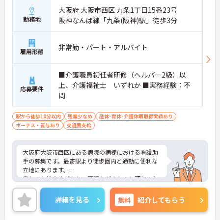
大阪府 大阪市西区 九条1丁目15番23号
勤務地
阪神なんば線「九条(阪神)駅」徒歩3分
非常勤・パート・アルバイト
雇用形態
■介護職員初任者研修（ヘルパー2級）以
上、介護福祉士 いずれか ■実務経験：不
応募要件
問
駅から徒歩10分以内
残業少なめ
産休･育休･介護休暇取得実績あり
ボーナス・賞与あり
交通費支給
大阪府大阪市西区にある病院の病棟における看護助
手の募集です。最寄駅より徒歩圏内と通勤に便利な
立地にあります。
賞与の支給実績があり、頑張りがきちんと評価され
る職場です。また、残業が少なめなので、プライベ
ートを大切にしながらご勤務いただけます。
詳細を見る
無料
紹介してもらう
ご興味のある方には、面接対策ポイントなど、さら
に詳細をお話しいたしますのでお気軽にご相談くだ