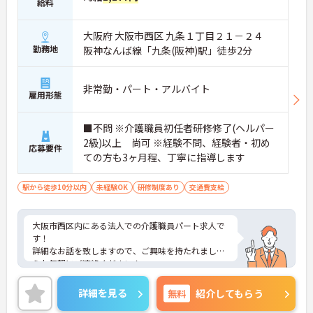
給料
大阪府 大阪市西区 九条１丁目２１－２４
勤務地
阪神なんば線「九条(阪神)駅」徒歩2分
非常勤・パート・アルバイト
雇用形態
■不問 ※介護職員初任者研修修了(ヘルパー
2級)以上 尚可 ※経験不問、経験者・初め
応募要件
ての方も3ヶ月程、丁寧に指導します
駅から徒歩10分以内
未経験OK
研修制度あり
交通費支給
大阪市西区内にある法人での介護職員パート求人で
す！
詳細なお話を致しますので、ご興味を持たれました
らお気軽にご連絡ください！
詳細を見る
無料
紹介してもらう