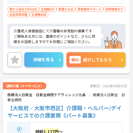
駅から徒歩10分以内
未経験OK
残業少なめ
資格取得サポート
研修制度あり
社会保険完備
交通費支給
介護老人保健施設にて介護職の非常勤の募集です
ご興味ある方には、面接のポイントなど、さらに詳
細をお話致しますのでお気軽にご相談ください。
詳細を見る
無料
紹介してもらう
通所介護（デイサービス）
更新日：2026年04月03日
医療法人日新会 日新会病院ケアヴィレッジ九条
医療法人日新会 日
新会病院
【大阪府／大阪市西区】介護職・ヘルパー/デイ
サービスでの介護業務《パート募集》
時給
1,177円
～