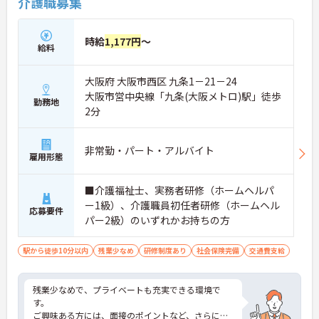
介護職募集
時給
1,177円
～
給料
大阪府 大阪市西区 九条1－21－24
大阪市営中央線「九条(大阪メトロ)駅」徒歩
勤務地
2分
非常勤・パート・アルバイト
雇用形態
■介護福祉士、実務者研修（ホームヘルパ
ー1級）、介護職員初任者研修（ホームヘル
応募要件
パー2級）のいずれかお持ちの方
駅から徒歩10分以内
残業少なめ
研修制度あり
社会保険完備
交通費支給
残業少なめで、プライベートも充実できる環境で
す。
ご興味ある方には、面接のポイントなど、さらに詳