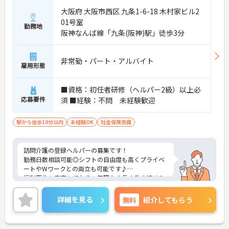
大阪府 大阪市西区 九条1-6-18 木村家ビル2
01号室
勤務地
阪神なんば線「九条(阪神)駅」徒歩3分
非常勤・パート・アルバイト
雇用形態
■資格：初任者研修（ヘルパー2級）以上必
応募要件
須 ■経験：不問 未経験歓迎
駅から徒歩10分以内
未経験OK
社会保険完備
訪問介護の登録ヘルパーの募集です！
勤務日数相談可能◎シフトの自由度も高くプライベ
ートやWワークとの両立も可能です♪
福利厚生も充実しており、無理なく長く働き続けら
れる職場です。
ご興味のある方には、面接対策ポイントなどさらに
詳細を見る
無料
紹介してもらう
詳細をお話いたしますので、お気軽にご相談くださ
い。