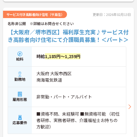
さい！
サービス付き高齢者向け住宅（サ高住）
更新日：2026年02月13日
名称非公開 ※詳細はお問合せください
【大阪府／堺市西区】福利厚生充実♪サービス付
き高齢者向け住宅にて介護職員募集！＜パート＞
時給
1,185円～1,259円
給料
大阪府 大阪市西区
勤務地
南海電気鉄道
非常勤・パート・アルバイト
雇用形態
■資格不問、未経験可 ■無資格可能 （初任
者研修、実務者研修、介護福祉士お持ちの
応募要件
方歓迎）