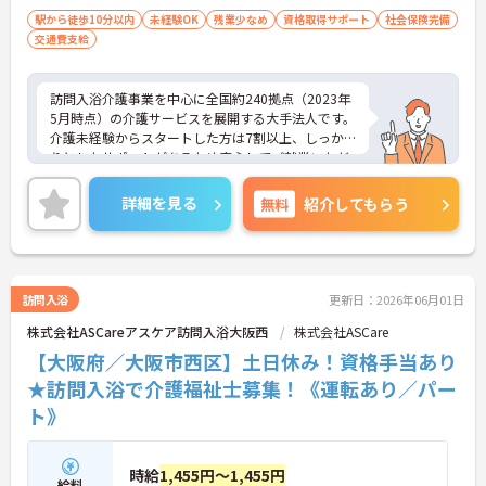
駅から徒歩10分以内
未経験OK
残業少なめ
資格取得サポート
社会保険完備
交通費支給
訪問入浴介護事業を中心に全国約240拠点（2023年
5月時点）の介護サービスを展開する大手法人です。
介護未経験からスタートした方は7割以上、しっか
りとしたサポートがあるため安心してご就業いただ
けます。お風呂に入れなくて困っている方に、手を
差し伸べてあげられるとてもやりがいのあるお仕事
詳細を見る
無料
紹介してもらう
です。ご興味ある方には、面接対策ポイントなど、
さらに詳細をお話しいたしますのでお気軽にご相談
ください！
訪問入浴
更新日：2026年06月01日
株式会社ASCareアスケア訪問入浴大阪西
株式会社ASCare
【大阪府／大阪市西区】土日休み！資格手当あり
★訪問入浴で介護福祉士募集！《運転あり／パー
ト》
時給
1,455円～1,455円
給料