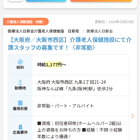
詳細をお話しいたしますのでお気軽にご相談くださ
い。
介護老人保健施設（老健）
更新日：2026年05月26日
医療法人日新会介護老人保健施設 日新苑
医療法人日新会
【大阪府／大阪市西区】介護老人保健施設にて介
護スタッフの募集です！〈非常勤〉
時給
1,177円
～
給料
大阪府 大阪市西区 九条1丁目21-24
勤務地
阪神なんば線「九条(阪神)駅」徒歩2分
非常勤・パート・アルバイト
雇用形態
■資格：初任者研修(ホームヘルパー2級)以
上の資格をお持ちの方 ■経験：不問 ※経験
応募要件
年数により優遇！