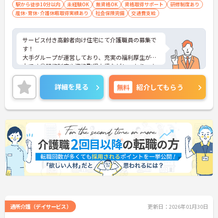
駅から徒歩10分以内
未経験OK
無資格OK
資格取得サポート
研修制度あり
産休･育休･介護休暇取得実績あり
社会保険完備
交通費支給
サービス付き高齢者向け住宅にて介護職員の募集で
す！
大手グループが運営しており、充実の福利厚生が魅
力です◎研修制度や資格取得支援などしっかりスキ
ルアップすることも可能です。
ご興味のある方には、面接対策ポイントなど、さら
詳細を見る
無料
紹介してもらう
に詳細をご案内しますのでお気軽にご相談くださ
い！
通所介護（デイサービス）
更新日：2026年01月30日