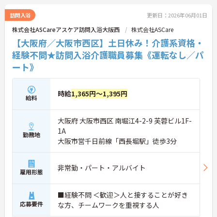
訪問入浴
更新日：2026年06月01日
株式会社ASCareアスケア訪問入浴大阪西
株式会社ASCare
【大阪府／大阪市西区】土日休み！介護系資格・
経験不問★訪問入浴介護職員募集《運転なし／パ
ート》
時給
1,365円～1,395円
給料
大阪府 大阪市西区 南堀江4-2-9 芙蓉ビル1F-
1A
勤務地
大阪市営千日前線「西長堀駅」徒歩3分
非常勤・パート・アルバイト
雇用形態
■経験不問 ＜歓迎＞人と接することが好き
応募要件
な方、チームワークを重視する人