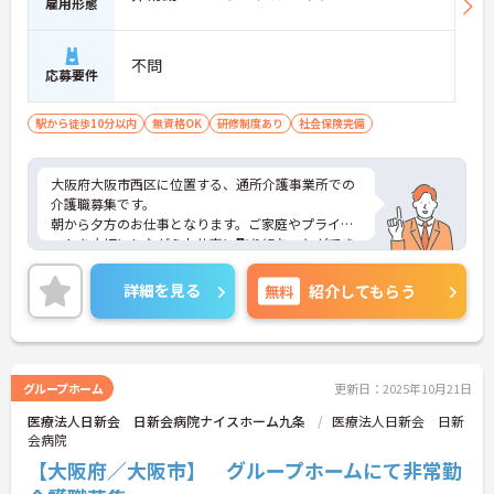
雇用形態
不問
応募要件
駅から徒歩10分以内
無資格OK
研修制度あり
社会保険完備
大阪府大阪市西区に位置する、通所介護事業所での
介護職募集です。
朝から夕方のお仕事となります。ご家庭やプライベ
ートを大切にしながらお仕事に取り組むことができ
ます。
徒歩約1分の好立地！アクセス抜群です。
詳細を見る
無料
紹介してもらう
ご興味ある方には、面接対策ポイントなど、さらに
詳細をお話しいたしますのでお気軽にご相談くださ
い。
グループホーム
更新日：2025年10月21日
医療法人日新会 日新会病院ナイスホーム九条
医療法人日新会 日新
会病院
【大阪府／大阪市】 グループホームにて非常勤