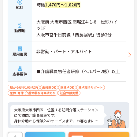
時給
1,470円～1,820円
給料
大阪府 大阪市西区 南堀江4-1-6 松弥ハイ
ツ1F
勤務地
大阪市営千日前線「西長堀駅」徒歩2分
非常勤・パート・アルバイト
雇用形態
■介護職員初任者研修（ヘルパー2級）以上
応募要件
駅から徒歩10分以内
未経験OK
無資格OK
資格取得サポート
産休･育休･介護休暇取得実績あり
社会保険完備
大阪府大阪市西区に位置する訪問介護ステーション
にて訪問介護員募集です。
身体介助から保険外のサービスまで、お客さまに寄
り添ったサービスを提供しています。
ご興味ある方には、面接対策ポイントなど、さらに