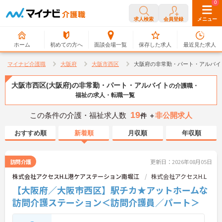
0
0
求人検索
会員登録
メニュー
ホーム
初めての方へ
面談会場一覧
保存した求人
最近見た求人
マイナビ介護職
大阪府
大阪市西区
大阪府の非常勤・パート・アルバイ
大阪市西区(大阪府)の非常勤・パート・アルバイト
の介護職・
福祉の求人・転職一覧
19
この条件の介護・福祉求人数
非公開求人
件 ＋
おすすめ順
新着順
月収順
年収順
訪問介護
更新日：2026年08月05日
株式会社アクセスH.L港ケアステーション南堀江
株式会社アクセスH.L
【大阪府／大阪市西区】駅チカ★アットホームな
訪問介護ステーション＜訪問介護員／パート＞