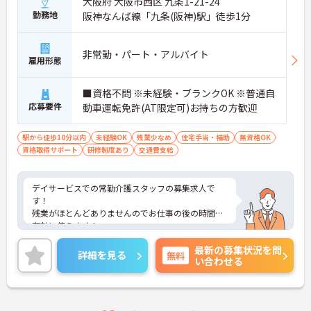
大阪府 大阪市西区 九条1-21-24
勤務地
阪神なんば線「九条(阪神)駅」徒歩1分
非常勤・パート・アルバイト
雇用形態
■資格不問 ※未経験・ブランクOK ※普通自
応募要件
動車運転免許(AT限定可)お持ちの方歓迎
駅から徒歩10分以内
未経験OK
残業少なめ
住宅手当・補助
無資格OK
資格取得サポート
研修制度あり
交通費支給
デイサービスでの常勤介護スタッフの募集求人で
す！
残業がほとんどありませんのでお仕事の後の時間も
有効に使えます！
子育中の方も活躍されており、理解のある職場で
最新の募集状況を問
す。
詳細を見る
無料
い合わせる
経営母体は病院のため、安定感は抜群で、医療・介
護の両面からサポート可能です。
ご興味ある方には、面接のポイントなど、さらに詳
細をお話致しますのでお気軽にご相談ください。