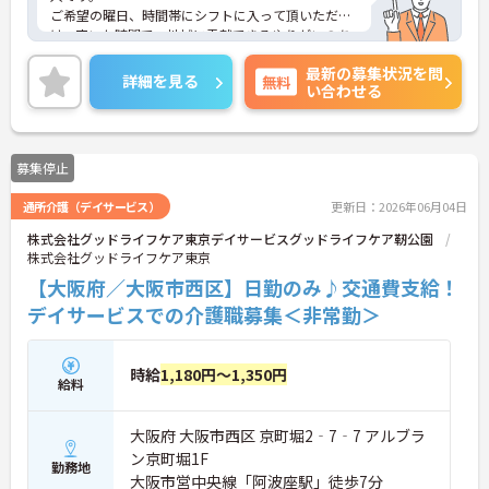
ご希望の曜日、時間帯にシフトに入って頂いただ
け、空いた時間で、地域に貢献できるやりがいのあ
るお仕事です。
最新の募集状況を問
福利厚生が整っていますので、安心してご就業して
詳細を見る
無料
い合わせる
いただけます。
ご興味のある方には、面接対策ポイントなど、さら
に詳細をお話しいたしますので、お気軽にご相談く
ださい。
募集停止
通所介護（デイサービス）
更新日：2026年06月04日
株式会社グッドライフケア東京デイサービスグッドライフケア靭公園
株式会社グッドライフケア東京
【大阪府／大阪市西区】日勤のみ♪交通費支給！
デイサービスでの介護職募集＜非常勤＞
時給
1,180円～1,350円
給料
大阪府 大阪市西区 京町堀2‐7‐7 アルブラ
ン京町堀1F
勤務地
大阪市営中央線「阿波座駅」徒歩7分