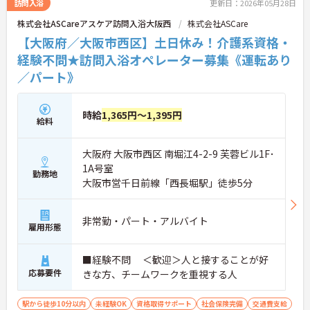
訪問入浴
更新日：2026年05月28日
株式会社ASCareアスケア訪問入浴大阪西
株式会社ASCare
【大阪府／大阪市西区】土日休み！介護系資格・
経験不問★訪問入浴オペレーター募集《運転あり
／パート》
時給
1,365円～1,395円
給料
大阪府 大阪市西区 南堀江4-2-9 芙蓉ビル1F･
1A号室
勤務地
大阪市営千日前線「西長堀駅」徒歩5分
非常勤・パート・アルバイト
雇用形態
■経験不問 ＜歓迎＞人と接することが好
応募要件
きな方、チームワークを重視する人
駅から徒歩10分以内
未経験OK
資格取得サポート
社会保険完備
交通費支給