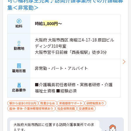
集＜非常勤＞
時給
1,800円
～
給料
大阪府 大阪市西区 南堀江4-17-18 原田ビル
ディング310号室
勤務地
大阪市営千日前線「西長堀駅」徒歩3分
非常勤・パート・アルバイト
雇用形態
■介護職員初任者研修・実務者研修・介護
応募要件
福祉士資格 ■経験必須
駅から徒歩10分以内
残業少なめ
資格取得サポート
研修制度あり
産休･育休･介護休暇取得実績あり
社会保険完備
交通費支給
大阪府大阪市西区に位置する訪問介護事業所での求
人です。