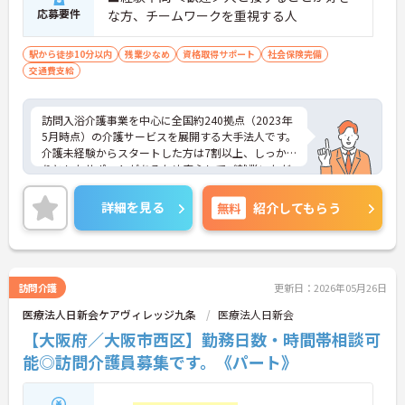
応募要件
な方、チームワークを重視する人
駅から徒歩10分以内
残業少なめ
資格取得サポート
社会保険完備
交通費支給
訪問入浴介護事業を中心に全国約240拠点（2023年
5月時点）の介護サービスを展開する大手法人です。
介護未経験からスタートした方は7割以上、しっか
りとしたサポートがあるため安心してご就業いただ
けます。お風呂に入れなくて困っている方に、手を
差し伸べてあげられるとてもやりがいのあるお仕事
詳細を見る
無料
紹介してもらう
です。ご興味ある方には、面接対策ポイントなど、
さらに詳細をお話しいたしますのでお気軽にご相談
ください！
訪問介護
更新日：2026年05月26日
医療法人日新会ケアヴィレッジ九条
医療法人日新会
【大阪府／大阪市西区】勤務日数・時間帯相談可
能◎訪問介護員募集です。《パート》