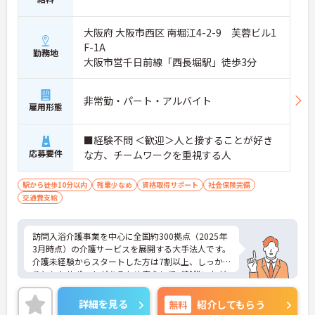
大阪府 大阪市西区 南堀江4-2-9 芙蓉ビル1
F-1A
勤務地
大阪市営千日前線「西長堀駅」徒歩3分
非常勤・パート・アルバイト
雇用形態
■経験不問 ＜歓迎＞人と接することが好き
応募要件
な方、チームワークを重視する人
駅から徒歩10分以内
残業少なめ
資格取得サポート
社会保険完備
交通費支給
訪問入浴介護事業を中心に全国約300拠点（2025年
3月時点）の介護サービスを展開する大手法人です。
介護未経験からスタートした方は7割以上、しっか
りとしたサポートがあるため安心してご就業いただ
けます。お風呂に入れなくて困っている方に、手を
差し伸べてあげられるとてもやりがいのあるお仕事
詳細を見る
無料
紹介してもらう
です。ご興味ある方には、面接対策ポイントなど、