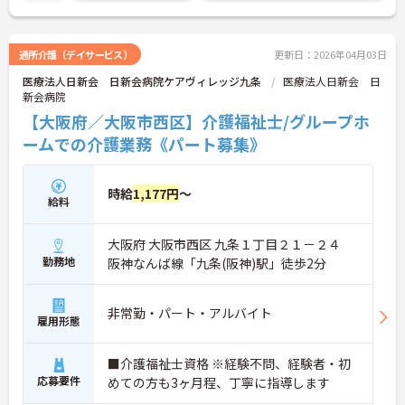
通所介護（デイサービス）
更新日：2026年04月03日
医療法人日新会 日新会病院ケアヴィレッジ九条
医療法人日新会 日
新会病院
【大阪府／大阪市西区】介護福祉士/グループホ
ームでの介護業務《パート募集》
時給
1,177円
～
給料
大阪府 大阪市西区 九条１丁目２１－２４
勤務地
阪神なんば線「九条(阪神)駅」徒歩2分
非常勤・パート・アルバイト
雇用形態
■介護福祉士資格 ※経験不問、経験者・初
応募要件
めての方も3ヶ月程、丁寧に指導します