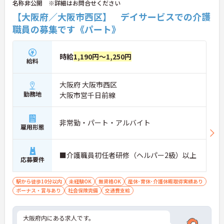
名称非公開 ※詳細はお問合せください
【大阪府／大阪市西区】 デイサービスでの介護
職員の募集です《パート》
時給
1,190円～1,250円
給料
大阪府 大阪市西区
勤務地
大阪市営千日前線
非常勤・パート・アルバイト
雇用形態
■介護職員初任者研修（ヘルパー2級）以上
応募要件
駅から徒歩10分以内
未経験OK
無資格OK
産休･育休･介護休暇取得実績あり
ボーナス・賞与あり
社会保険完備
交通費支給
大阪府内にある求人です。