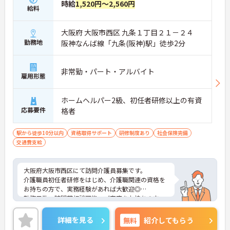
時給
1,520円～2,560円
給料
大阪府 大阪市西区 九条１丁目２１－２４
勤務地
阪神なんば線「九条(阪神)駅」徒歩2分
非常勤・パート・アルバイト
雇用形態
ホームヘルパー2級、初任者研修以上の有資
応募要件
格者
駅から徒歩10分以内
資格取得サポート
研修制度あり
社会保険完備
交通費支給
大阪府大阪市西区にて訪問介護員募集です。
介護職員初任者研修をはじめ、介護職関連の資格を
お持ちの方で、実務経験があれば大歓迎◎
勤務日数・時間帯相談可能。ご家庭をお持ちの方、
趣味の時間を大切にしたい方など、プライベートと
の両立を重視する方も安心です。
詳細を見る
無料
紹介してもらう
ご興味ある方には、面接対策ポイントなど、さらに