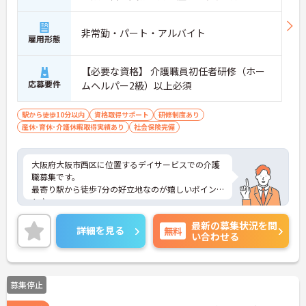
非常勤・パート・アルバイト
雇用形態
【必要な資格】 介護職員初任者研修（ホー
応募要件
ムヘルパー2級）以上必須
駅から徒歩10分以内
資格取得サポート
研修制度あり
産休･育休･介護休暇取得実績あり
社会保険完備
大阪府大阪市西区に位置するデイサービスでの介護
職募集です。
最寄り駅から徒歩7分の好立地なのが嬉しいポイン
ト♪
日勤帯のみの勤務なのでお体に負担なく就業可能で
最新の募集状況を問
す！
詳細を見る
無料
い合わせる
ご興味のある方はご面接のポイントお伝えしますの
でご気軽にお問合せください。
募集停止