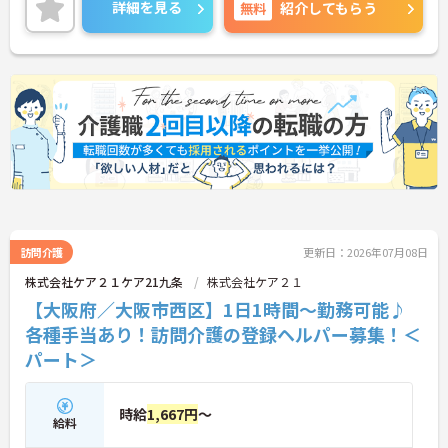
詳細をお話しいたしますのでお気軽にご相談くださ
詳細を見る
無料
紹介してもらう
い！
訪問介護
更新日：2026年07月08日
株式会社ケア２１ケア21九条
株式会社ケア２１
【大阪府／大阪市西区】1日1時間～勤務可能♪
各種手当あり！訪問介護の登録ヘルパー募集！＜
パート＞
時給
1,667円
～
給料