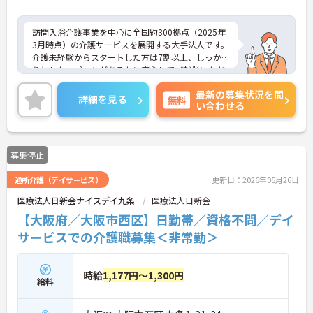
訪問入浴介護事業を中心に全国約300拠点（2025年
3月時点）の介護サービスを展開する大手法人です。
介護未経験からスタートした方は7割以上、しっか
りとしたサポートがあるため安心してご就業いただ
けます。お風呂に入れなくて困っている方に、手を
最新の募集状況を問
差し伸べてあげられるとてもやりがいのあるお仕事
詳細を見る
無料
い合わせる
です。ご興味ある方には、面接対策ポイントなど、
さらに詳細をお話しいたしますのでお気軽にご相談
ください！
募集停止
通所介護（デイサービス）
更新日：2026年05月26日
医療法人日新会ナイスデイ九条
医療法人日新会
【大阪府／大阪市西区】日勤帯／資格不問／デイ
サービスでの介護職募集＜非常勤＞
時給
1,177円～1,300円
給料