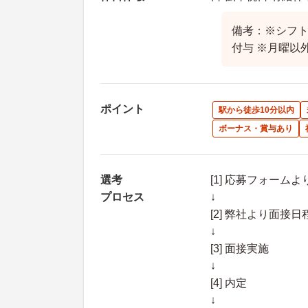
備考：※シフト
付与 ※月曜以
ポイント
駅から徒歩10分以内
ボーナス・賞与あり
選考
[1] 応募フォーム
プロセス
↓
[2] 弊社より面
↓
[3] 面接実施
↓
[4] 内定
↓