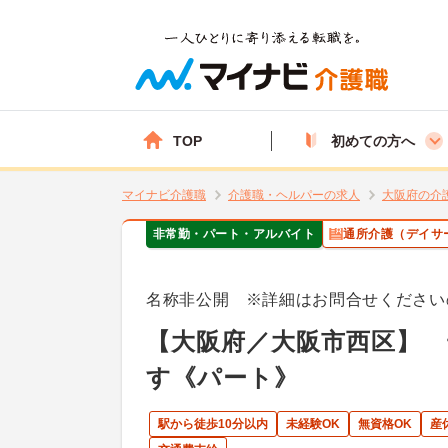
TOP
初めての方へ
マイナビ介護職
介護職・ヘルパーの求人
大阪府の介
非常勤・パート・アルバイト
通所介護（デイサ
名称非公開 ※詳細はお問合せください
【大阪府／大阪市西区】
す《パート》
駅から徒歩10分以内
未経験OK
無資格OK
産