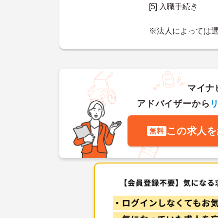
[5] 入職手続き
※法人によっては
マイナ
アドバイザーから
この求人を
無料