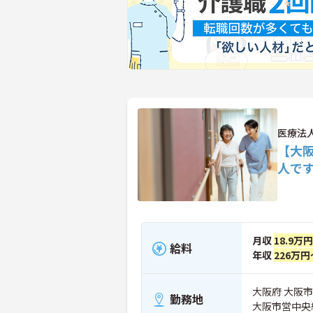
医療法
【大
人で
月収
18.9万
給料
年収
226万円
大阪府 大阪市
勤務地
大阪市営中央