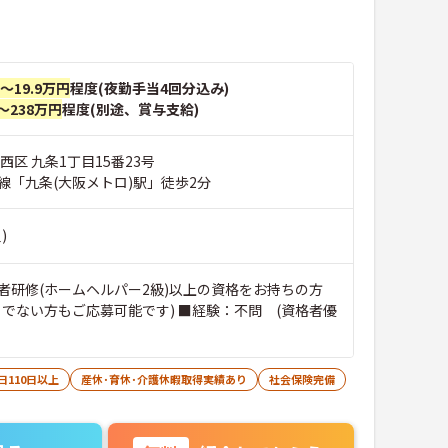
円～19.9万円
程度(夜勤手当4回分込み)
～238万円
程度(別途、賞与支給)
西区 九条1丁目15番23号
線「九条(大阪メトロ)駅」徒歩2分
)
者研修(ホームヘルパー2級)以上の資格をお持ちの方
ちでない方もご応募可能です) ■経験：不問 (資格者優
日110日以上
産休･育休･介護休暇取得実績あり
社会保険完備