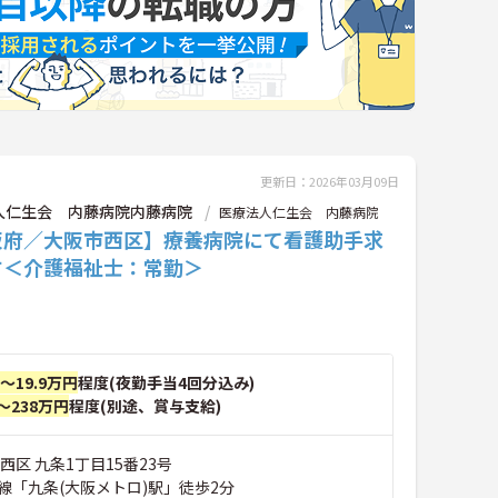
更新日：2026年03月09日
人仁生会 内藤病院内藤病院
医療法人仁生会 内藤病院
阪府／大阪市西区】療養病院にて看護助手求
す＜介護福祉士：常勤＞
円～19.9万円
程度(夜勤手当4回分込み)
～238万円
程度(別途、賞与支給)
西区 九条1丁目15番23号
線「九条(大阪メトロ)駅」徒歩2分