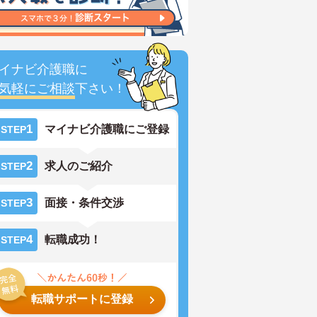
イナビ介護職に
気軽にご相談
下さい！
1
マイナビ介護職にご登録
STEP
2
求人のご紹介
STEP
3
面接・条件交渉
STEP
4
転職成功！
STEP
転職サポートに登録