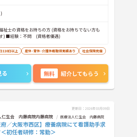
)
福祉士の資格をお持ちの方 (資格をお持ちでない方も
) ■経験：不問 (資格者優遇)
日110日以上
産休･育休･介護休暇取得実績あり
社会保険完備
見る
無料
紹介してもらう
更新日：2026年03月09日
人仁生会 内藤病院内藤病院
医療法人仁生会 内藤病院
阪府／大阪市西区】療養病院にて看護助手求
す＜初任者研修：常勤＞