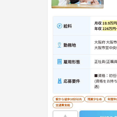
月収
18.9万
給料
年収
226万円
大阪府 大阪市
勤務地
大阪市営中央
雇用形態
正社員(正職員
■資格：初任
応募要件
(資格をお持
遇)
駅から徒歩10分以内
残業少なめ
年間休
交通費支給