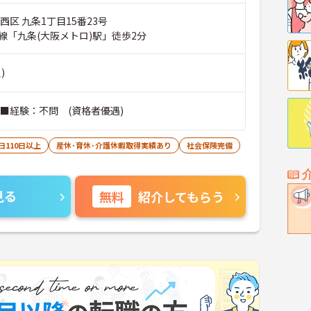
西区 九条1丁目15番23号
線「九条(大阪メトロ)駅」徒歩2分
)
 ■経験：不問 (資格者優遇)
日110日以上
産休･育休･介護休暇取得実績あり
社会保険完備
見る
無料
紹介してもらう