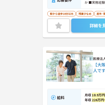
応募要件
か ■実務経
駅から徒歩10分以内
残業少なめ
産休･
詳細を
医療法
【大
人で
月収
18.9万
給料
年収
226万円