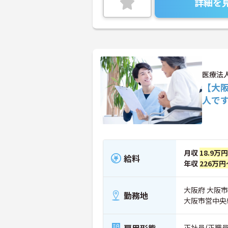
詳細を
医療法
【大
人で
月収
18.9万
給料
年収
226万円
大阪府 大阪市
勤務地
大阪市営中央
雇用形態
正社員(正職員