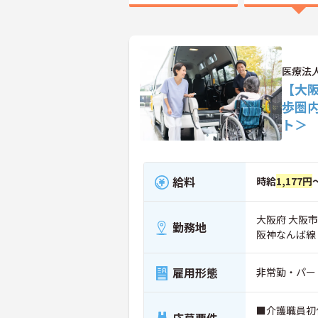
医療法
【大
歩圏
ト＞
給料
時給
1,177円
大阪府 大阪市
勤務地
阪神なんば線
雇用形態
非常勤・パー
■介護職員初