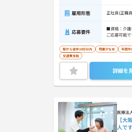
雇用形態
正社員(正職員
■資格：介護
応募要件
ご応募可能です
駅から徒歩10分以内
残業少なめ
年間休
交通費支給
詳細を
医療法
【大
人で