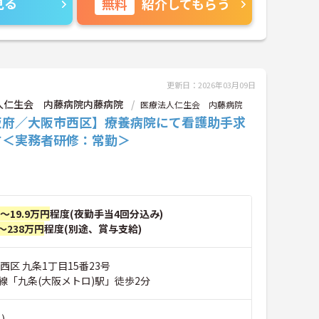
見る
無料
紹介してもらう
更新日：2026年03月09日
人仁生会 内藤病院内藤病院
医療法人仁生会 内藤病院
阪府／大阪市西区】療養病院にて看護助手求
す＜実務者研修：常勤＞
円～19.9万円
程度(夜勤手当4回分込み)
～238万円
程度(別途、賞与支給)
西区 九条1丁目15番23号
線「九条(大阪メトロ)駅」徒歩2分
)