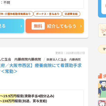
験：不問
育休･介護休暇取得実績あり
ボーナス・賞与あり
交通費支給
見る
無料
紹介してもらう
更新日：2026年03月27日
人仁生会 内藤病院内藤病院
医療法人仁生会 内藤病院
阪府／大阪市西区】療養病院にて看護助手求
す＜常勤＞
円～19.9万円
程度(夜勤手当4回分込み)
～238万円
程度(別途、賞与支給)