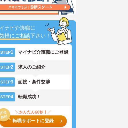
イナビ介護職に
気軽にご相談
下さい！
1
マイナビ介護職にご登録
STEP
2
求人のご紹介
STEP
3
面接・条件交渉
STEP
4
転職成功！
STEP
転職サポートに登録