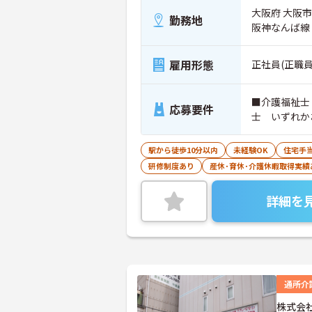
大阪府 大阪市
勤務地
阪神なんば線
雇用形態
正社員(正職員
■介護福祉士
応募要件
士 いずれか
駅から徒歩10分以内
未経験OK
住宅手
研修制度あり
産休･育休･介護休暇取得実績
詳細を
通所介
株式会