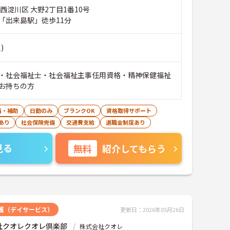
西淀川区 大野2丁目1番10号
「出来島駅」徒歩11分
)
・社会福祉士・社会福祉主事任用資格・精神保健福祉
お持ちの方
当・補助
日勤のみ
ブランクOK
資格取得サポート
あり
社会保険完備
交通費支給
退職金制度あり
見る
無料
紹介してもらう
護（デイサービス）
更新日：2026年05月26日
社クオレクオレ倶楽部
株式会社クオレ