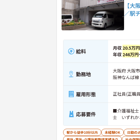
【大
／駅
月収
20.5万円
給料
年収
246万円
大阪府 大阪市
勤務地
阪神なんば線
雇用形態
正社員(正職員
■介護福祉士
応募要件
士 いずれか
駅から徒歩10分以内
未経験OK
日勤の
産休･育休･介護休暇取得実績あり
社会保険