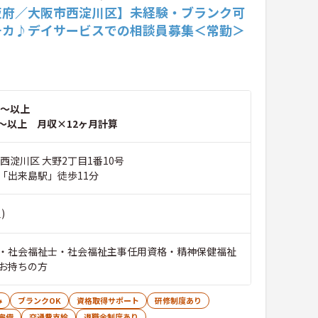
阪府／大阪市西淀川区】未経験・ブランク可
チカ♪デイサービスでの相談員募集＜常勤＞
～以上
～以上 月収×12ヶ月計算
西淀川区 大野2丁目1番10号
「出来島駅」徒歩11分
)
・社会福祉士・社会福祉主事任用資格・精神保健福祉
お持ちの方
み
ブランクOK
資格取得サポート
研修制度あり
完備
交通費支給
退職金制度あり