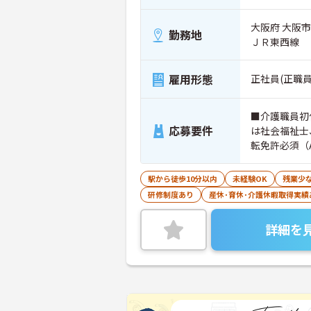
大阪府 大阪
勤務地
ＪＲ東西線
雇用形態
正社員(正職員
■介護職員初
応募要件
は社会福祉士
転免許必須（
駅から徒歩10分以内
未経験OK
残業少
研修制度あり
産休･育休･介護休暇取得実績
詳細を