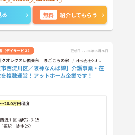
見る
無料
紹介してもらう
護（デイサービス）
更新日：2026年05月26日
社クオレクオレ倶楽部 まごころの家
株式会社クオレ
阪市西淀川区／阪神なんば線】介護事業・在
設を複数運営！アットホーム企業です！
円～20.0万円
程度
西淀川区 福町2-3-15
「福駅」徒歩2分