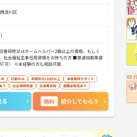
市西淀川区
)
任者研修又はホームヘルパー2級以上の資格、もしく
、社会福祉主事任用資格をお持ちの方 ■普通自動車運
AT可） ※未経験の方も相談可能
なめ
日勤のみ
年間休日110日以上
資格取得サポート
あり
社会保険完備
交通費支給
退職金制度あり
見る
無料
紹介してもらう