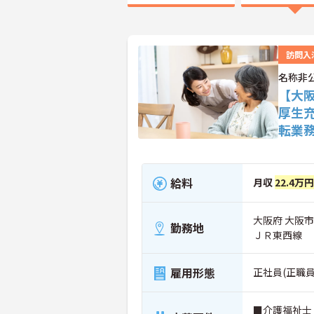
訪問入
名称非
【大
厚生
転業
給料
月収
22.4万円
大阪府 大阪
勤務地
ＪＲ東西線
雇用形態
正社員(正職員
■介護福祉士