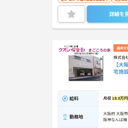
詳細を
通所介
株式会
【大
宅施
給料
月収
18.0万
大阪府 大阪市
勤務地
阪神なんば線