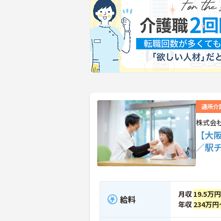
通所介
株式会
【大
／駅
月収
19.5万
給料
年収
234万円