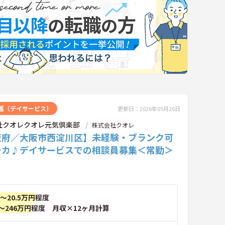
護（デイサービス）
更新日：2026年05月26日
社クオレクオレ元気倶楽部
株式会社クオレ
阪府／大阪市西淀川区】未経験・ブランク可
チカ♪デイサービスでの相談員募集＜常勤＞
円～20.5万円
程度
～246万円
程度 月収×12ヶ月計算