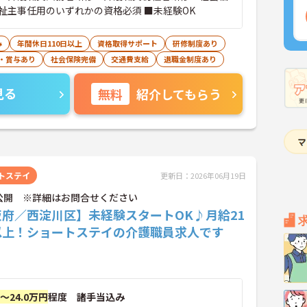
祉主事任用のいずれかの資格必須 ■未経験OK
み
年間休日110日以上
資格取得サポート
研修制度あり
・賞与あり
社会保険完備
交通費支給
退職金制度あり
見る
無料
紹介してもらう
トステイ
更新日：2026年06月19日
公開 ※詳細はお問合せください
阪府／西淀川区】未経験スタートOK♪月給21
以上！ショートステイの介護職員求人です
円～24.0万円
程度 諸手当込み