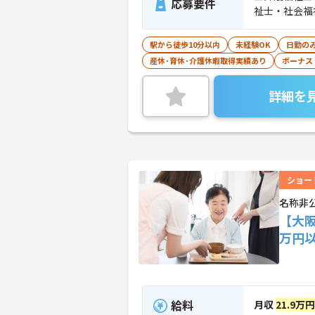
応募要件
祉士・社会福
駅から徒歩10分以内
未経験OK
日勤の
産休･育休･介護休暇取得実績あり
ボーナス
詳細を
ショー
名称非
【大
万円
給料
月収
21.9万