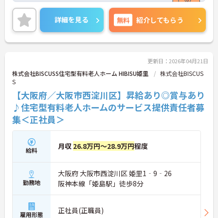
しやすい環境が整っています◎
ご興味のある方には面接ポイントをお伝えしますの
詳細を見る
無料
紹介してもらう
で、お気軽にお問い合わせください！
更新日：2026年04月21日
株式会社BISCUSS住宅型有料老人ホーム HIBISU姫里
株式会社BISCUS
S
【大阪府／大阪市西淀川区】昇給あり◎賞与あり
♪住宅型有料老人ホームのサービス提供責任者募
集＜正社員＞
月収
26.8万円～28.9万円
程度
給料
大阪府 大阪市西淀川区 姫里1‐9‐26
勤務地
阪神本線「姫島駅」徒歩8分
正社員(正職員)
雇用形態