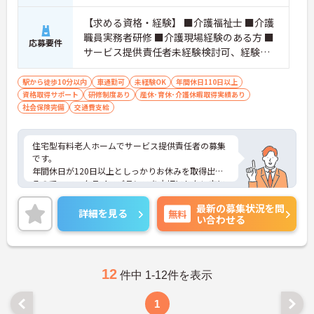
【求める資格・経験】 ■介護福祉士 ■介護
職員実務者研修 ■介護現場経験のある方 ■
応募要件
サービス提供責任者未経験検討可、経験者
優遇
駅から徒歩10分以内
車通勤可
未経験OK
年間休日110日以上
資格取得サポート
研修制度あり
産休･育休･介護休暇取得実績あり
社会保険完備
交通費支給
住宅型有料老人ホームでサービス提供責任者の募集
です。
年間休日が120日以上としっかりお休みを取得出来
るので、ワークライフバランスを大切にしたい方に
オススメです◎
最新の募集状況を問
ご興味ある方には、面接対策ポイントなど、さらに
詳細を見る
無料
い合わせる
詳細をお話しいたしますのでお気軽にご相談くださ
い。
12
件中 1-12件を表示
1