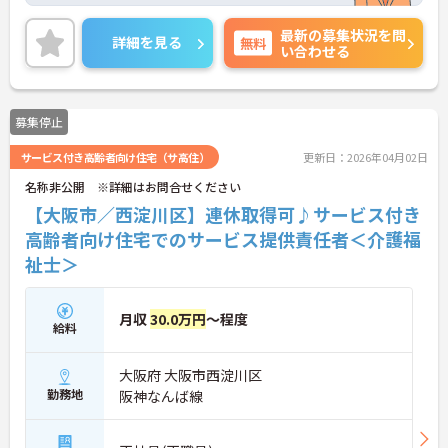
お仕事をお任せします。想定年収530万円以上と高
最新の募集状況を問
い給与水準に加え、決算賞与や手当が充実している
詳細を見る
無料
い合わせる
還元率の高さが魅力です。緊急時を除き基本日勤の
みの勤務で、残業も月平均10時間以内と少なく、誕
生日休暇などお休みもしっかり確保できます。確定
給付企業年金や会員制高級リゾートの利用など、独
募集停止
自の福利厚生も大変充実しています。介護福祉士の
資格とご経験を活かしながら、充実した待遇のもと
サービス付き高齢者向け住宅（サ高住）
更新日：2026年04月02日
で新しい施設を作り上げるやりがいを感じていただ
ける、大変おすすめの求人となっております。
名称非公開 ※詳細はお問合せください
【大阪市／西淀川区】連休取得可♪サービス付き
★おすすめPOINT★
【安定した高収入と充実の福利厚生】
高齢者向け住宅でのサービス提供責任者＜介護福
・想定年収530万円以上と高い給与水準に加えて業
祉士＞
績による決算賞与の支給があります
・確定給付企業年金への加入や勤続3年以上の退職
金制度など将来に向けた備えができます
月収
30.0万円
～程度
・会員制リゾート施設の利用や医療費の付加給付な
給料
ど嬉しい待遇が揃っております
大阪府 大阪市西淀川区
【ワークライフバランスを大切にできる環境】
勤務地
阪神なんば線
・緊急時を除いて基本日勤のみの勤務となり残業も
月平均10時間以内と少なめであります
・年間休日110日のほかご自身の誕生月に1日取得で