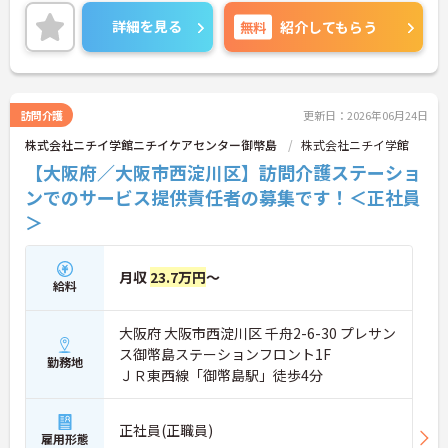
また、社会保険完備で福利厚生も充実しているの
で、安心して働きやすい環境が整っています◎
詳細を見る
無料
紹介してもらう
ご興味ある方には、面接対策ポイントなど、さらに
詳細をお話しいたしますのでお気軽にご相談くださ
い！
訪問介護
更新日：2026年06月24日
株式会社ニチイ学館ニチイケアセンター御幣島
株式会社ニチイ学館
【大阪府／大阪市西淀川区】訪問介護ステーショ
ンでのサービス提供責任者の募集です！＜正社員
＞
月収
23.7万円
～
給料
大阪府 大阪市西淀川区 千舟2-6-30 プレサン
ス御幣島ステーションフロント1F
勤務地
ＪＲ東西線「御幣島駅」徒歩4分
正社員(正職員)
雇用形態