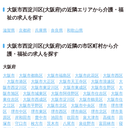
大阪市西淀川区(大阪府)の近隣エリアから介護・福
祉の求人を探す
滋賀県
京都府
兵庫県
奈良県
和歌山県
大阪市西淀川区(大阪府)の近隣の市区町村から介
護・福祉の求人を探す
大阪府
大阪市
大阪市都島区
大阪市福島区
大阪市此花区
大阪市西区
大阪市港区
大阪市大正区
大阪市天王寺区
大阪市浪速区
大
阪市西淀川区
大阪市東淀川区
大阪市東成区
大阪市生野区
大
阪市旭区
大阪市城東区
大阪市阿倍野区
大阪市住吉区
大阪市
東住吉区
大阪市西成区
大阪市淀川区
大阪市鶴見区
大阪市住
之江区
大阪市平野区
大阪市北区
大阪市中央区
堺市
堺市堺
区
堺市中区
堺市東区
堺市西区
堺市南区
堺市北区
堺市美
原区
岸和田市
豊中市
池田市
吹田市
泉大津市
高槻市
貝
塚市
守口市
枚方市
茨木市
八尾市
泉佐野市
富田林市
寝