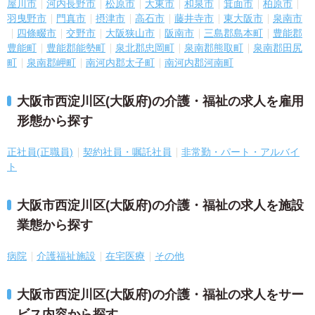
屋川市
河内長野市
松原市
大東市
和泉市
箕面市
柏原市
羽曳野市
門真市
摂津市
高石市
藤井寺市
東大阪市
泉南市
四條畷市
交野市
大阪狭山市
阪南市
三島郡島本町
豊能郡
豊能町
豊能郡能勢町
泉北郡忠岡町
泉南郡熊取町
泉南郡田尻
町
泉南郡岬町
南河内郡太子町
南河内郡河南町
大阪市西淀川区(大阪府)の介護・福祉の求人を雇用
形態から探す
正社員(正職員)
契約社員・嘱託社員
非常勤・パート・アルバイ
ト
大阪市西淀川区(大阪府)の介護・福祉の求人を施設
業態から探す
病院
介護福祉施設
在宅医療
その他
大阪市西淀川区(大阪府)の介護・福祉の求人をサー
ビス内容から探す