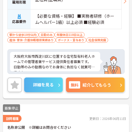
雇用形態
【必要な資格・経験】 ■実務者研修（ホー
応募要件
ムヘルパー1級）以上必須 ■経験必須
駅から徒歩10分以内
日勤のみ
年間休日110日以上
産休･育休･介護休暇取得実績あり
ボーナス・賞与あり
社会保険完備
大阪府大阪市西淀川区に位置する住宅型有料老人ホ
ームでの管理者兼サービス提供責任者募集です。
日勤帯のみの勤務なのでお身体に負担なく就業可能
です！
最寄駅から徒歩7分の好立地なところも嬉しいポイ
ント♪
詳細を見る
無料
紹介してもらう
ご興味のある方はご面接のポイントお伝えしますの
でご気軽にお問合せください。
募集停止
訪問看護
更新日：2026年06月11日
名称非公開 ※詳細はお問合せください