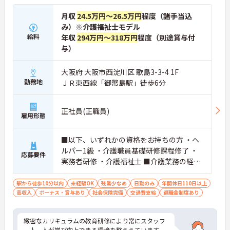
月収
24.5万円～26.5万円
程度（諸手当込
み）※介護福祉士モデル
給料
年収
294万円～318万円
程度（別途賞与付
与）
大阪府 大阪市西淀川区 歌島3-3-4 1F
勤務地
ＪＲ東西線「御幣島駅」徒歩6分
正社員(正職員)
雇用形態
■以下、いずれかの資格をお持ちの方 ・ヘ
ルパー1級 ・介護職員基礎研修課程修了 ・
応募要件
実務者研修 ・介護福祉士 ■介護業務の経験
がある方
駅から徒歩10分以内
未経験OK
残業少なめ
日勤のみ
年間休日110日以上
高収入
ボーナス・賞与あり
社会保険完備
交通費支給
退職金制度あり
緻密なカリキュラムの教育研修により常にスタッフ
一人一人が学び向上できる環境を整ええています。