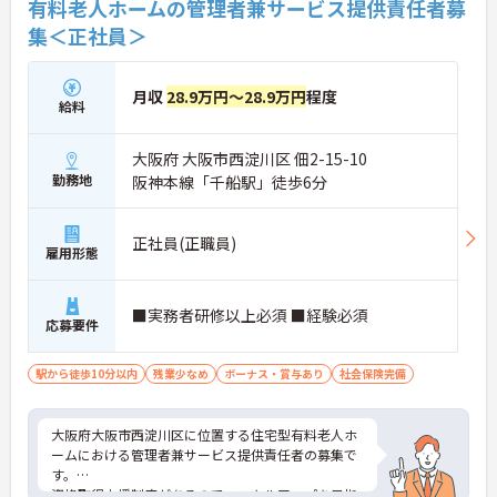
有料老人ホームの管理者兼サービス提供責任者募
集＜正社員＞
月収
28.9万円～28.9万円
程度
給料
大阪府 大阪市西淀川区 佃2-15-10
勤務地
阪神本線「千船駅」徒歩6分
正社員(正職員)
雇用形態
■実務者研修以上必須 ■経験必須
応募要件
駅から徒歩10分以内
残業少なめ
ボーナス・賞与あり
社会保険完備
大阪府大阪市西淀川区に位置する住宅型有料老人ホ
ームにおける管理者兼サービス提供責任者の募集で
す。
資格取得支援制度があるので、スキルアップを目指