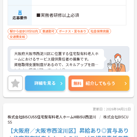
■実務者研修以上必須
応募要件
駅から徒歩10分以内
車通勤可
ボーナス・賞与あり
社会保険完備
交通費支給
大阪府大阪市西淀川区に位置する住宅型有料老人ホ
ームにおけるサービス提供責任者の募集です。
資格取得支援制度があるので、スキルアップを目指
しやすい環境が整っています◎
エステの社員割引制度あり！お得に施術が受けられ
ます♪
詳細を見る
無料
紹介してもらう
ご興味のある方には面接ポイントをお伝えしますの
で、お気軽にお問い合わせください！
更新日：2026年04月21日
株式会社BISCUSS住宅型有料老人ホームHIBISU西淀川
株式会社BISCU
SS
【大阪府／大阪市西淀川区】昇給あり◎賞与あり