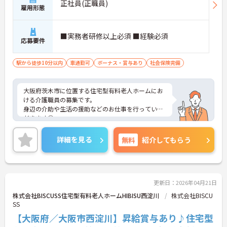
正社員(正職員)
雇用形態
■実務者研修以上必須 ■経験必須
応募要件
駅から徒歩10分以内
車通勤可
ボーナス・賞与あり
社会保険完備
大阪府茨木市に位置する住宅型有料老人ホームにお
ける介護職員の募集です。
身辺の介助や生活の援助などのお仕事を行っていた
だきます◎
資格取得支援制度があるので、スキルアップを目指
しやすい職場です♪
詳細を見る
無料
紹介してもらう
ご興味のある方には面接ポイントをお伝えしますの
で、お気軽にお問い合わせください！
更新日：2026年04月21日
株式会社BISCUSS住宅型有料老人ホームHIBISU西淀川
株式会社BISCU
SS
【大阪府／大阪市西淀川】昇給賞与あり♪住宅型