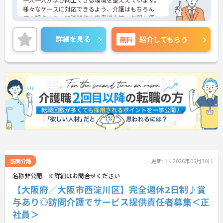
様々なケースに対応できるよう、介護はもちろん医
療の観点からも知識研修や事例紹介等、年間を通し
て各サービスのスタッフから幹部社員まで教育研修
を行っています。
詳細を見る
無料
紹介してもらう
訪問介護
更新日：2026年06月30日
名称非公開 ※詳細はお問合せください
【大阪府／大阪市西淀川区】完全週休2日制♪賞
与あり◎訪問介護でサービス提供責任者募集＜正
社員＞