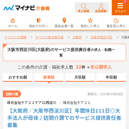
0
0
求人検索
会員登録
メニュー
ホーム
初めての方へ
面談会場一覧
保存した求人
最近見た求人
マイナビ介護職
サービス提供責任者
大阪府
大阪市西淀川区
大阪
大阪市西淀川区(大阪府)のサービス提供責任者
の求人・転職一
覧
12
この条件の介護・福祉求人数
非公開求人
件 ＋
おすすめ順
新着順
月収順
年収順
訪問介護
更新日：2026年07月08日
株式会社ケア２１ケア21西淀川
株式会社ケア２１
【大阪府／大阪市西淀川区】年間休日111日◎大
手法人が母体♪訪問介護でのサービス提供責任者
募集