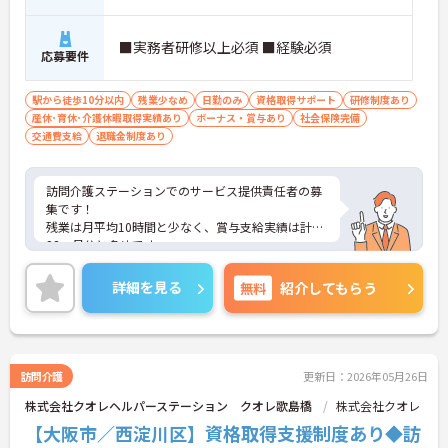
■実務者研修以上必須 ■経験必須
応募要件
駅から徒歩10分以内
残業少なめ
日勤のみ
資格取得サポート
研修制度あり
産休･育休･介護休暇取得実績あり
ボーナス・賞与あり
社会保険完備
交通費支給
退職金制度あり
訪問介護ステーションでのサービス提供責任者の募
集です！
残業は月平均10時間と少なく、賞与支給実績は計4.
23ヶ月分と多めです。
勤続年数手当や資格手当などの各種手当が充実して
おり、長く働きやすい環境です☆
詳細を見る
無料
紹介してもらう
ご興味のある方には、面接対策ポイントなど、さら
に詳細をお話しいたしますのでお気軽にご相談くだ
さい！
訪問介護
更新日：2026年05月26日
株式会社クオレヘルパーステーション クオレ歌島橋
株式会社クオレ
【大阪市／西淀川区】資格取得支援制度あり◆訪