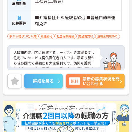
きる誕生日休暇があります
正社員(正職員)
雇用形態
・産休育休や子どもの看護休暇などライフステージ
の変化に合わせて柔軟にお休みできます
■介護福祉士 ※経験者歓迎 ■普通自動車運
【手厚いサポートとキャリアアップ体制】
応募要件
転免許
・働きながらさらなる上位資格を目指せる費用全額
負担の資格取得支援制度があります
駅から徒歩10分以内
車通勤可
社会保険完備
交通費支給
退職金制度あり
・サービス提供責任者としてケアプランの立案など
専門性を高められる環境であります
大阪市西淀川区に位置するサービス付き高齢者向け
住宅でのサービス提供責任者旧人です。最寄り駅か
ら徒歩圏内で通勤にも大変便利です。訪問介護業務
に加え、スッタフ指導、コーディネート等幅広い業
務をお任せいたします。公休+有休で5連休以上にし
最新の募集状況を問
て有給休暇を100％消化することを推奨しており、
詳細を見る
無料
い合わせる
ワークライフバランスも実現できます。ご興味ある
方には、面接対策ポイントなど、さらに詳細をお話
しいたしますのでお気軽にご相談ください！