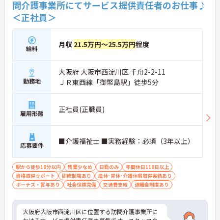
問介護事業所にてサービス提供責任者のお仕事♪
＜正社員＞
月収
21.5万円～25.5万円
程度
給料
大阪府 大阪市西淀川区 千舟2-2-11
勤務地
ＪＲ東西線「御幣島駅」徒歩5分
正社員(正職員)
雇用形態
■介護福祉士 ■実務経験：必須（3年以上）
応募要件
駅から徒歩10分以内
残業少なめ
日勤のみ
年間休日110日以上
資格取得サポート
研修制度あり
産休･育休･介護休暇取得実績あり
ボーナス・賞与あり
社会保険完備
交通費支給
退職金制度あり
大阪府大阪市西淀川区に位置する訪問介護事業所に