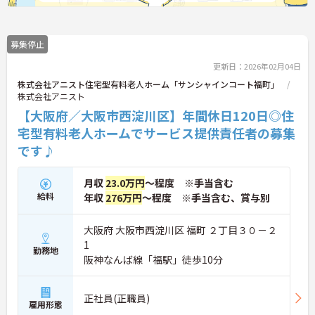
募集停止
更新日：2026年02月04日
株式会社アニスト住宅型有料老人ホーム「サンシャインコート福町」
株式会社アニスト
【大阪府／大阪市西淀川区】年間休日120日◎住
宅型有料老人ホームでサービス提供責任者の募集
です♪
月収
23.0万円
～程度 ※手当含む
給料
年収
276万円
～程度 ※手当含む、賞与別
大阪府 大阪市西淀川区 福町 ２丁目３０－２
1
勤務地
阪神なんば線「福駅」徒歩10分
正社員(正職員)
雇用形態