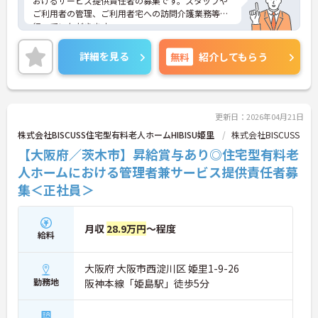
おけるサービス提供責任者の募集です。スタッフや
ご利用者の管理、ご利用者宅への訪問介護業務等を
行っていただきます。
資格取得支援制度があり、働きながらスキルアップ
詳細を見る
無料
紹介してもらう
が目指せます。ご利用者やスタッフなどどんな方と
も円滑にコミュニケーションをとれる方を募集して
います。
ご興味のある方には、面接対策ポイントなど、さら
更新日：2026年04月21日
に詳細をお話しいたしますのでお気軽にご相談くだ
株式会社BISCUSS住宅型有料老人ホームHIBISU姫里
株式会社BISCUSS
さい！
【大阪府／茨木市】昇給賞与あり◎住宅型有料老
人ホームにおける管理者兼サービス提供責任者募
集＜正社員＞
月収
28.9万円
～程度
給料
大阪府 大阪市西淀川区 姫里1-9-26
勤務地
阪神本線「姫島駅」徒歩5分