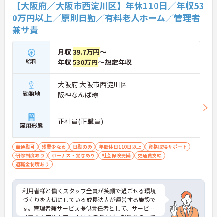
【大阪府／大阪市西淀川区】年休110日／年収53
0万円以上／原則日勤／有料老人ホーム／管理者
兼サ責
月収
39.7万円
～
給料
年収
530万円
～想定年収
大阪府 大阪市西淀川区
勤務地
阪神なんば線
正社員(正職員)
雇用形態
車通勤可
残業少なめ
日勤のみ
年間休日110日以上
資格取得サポート
研修制度あり
ボーナス・賞与あり
社会保険完備
交通費支給
退職金制度あり
利用者様と働くスタッフ全員が笑顔で過ごせる環境
づくりを大切にしている成長法人が運営する施設で
す。管理者兼サービス提供責任者として、サービス
計画の立案やケアマネとの連携など、裁量を持って