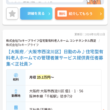
しやすい環境が整っています◎
エステの社員割引制度あり！お得に施術が受けられ
ます♪
詳細を見る
無料
紹介してもらう
ご興味のある方には面接ポイントをお伝えしますの
で、お気軽にお問い合わせください！
更新日：2026年02月11日
株式会社Toキープライフ住宅型有料老人ホーム コンチネンタル西淀
株式会社Toキープライフ
【大阪府／大阪市西淀川区】日勤のみ♪住宅型有
料老人ホームでの管理者兼サービス提供責任者募
集＜正社員＞
月収
25.1万円
～
給料
大阪府 大阪市西淀川区 佃1‐1‐56
勤務地
阪神本線「千船駅」徒歩7分
正社員(正職員)