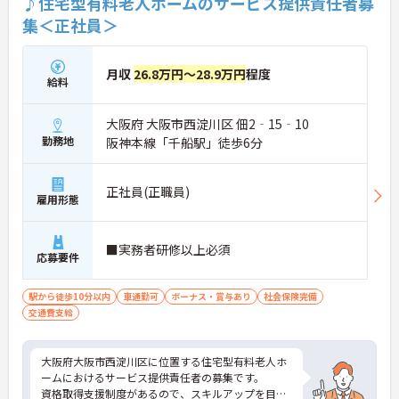
♪住宅型有料老人ホームのサービス提供責任者募
集＜正社員＞
月収
26.8万円～28.9万円
程度
給料
大阪府 大阪市西淀川区 佃2‐15‐10
勤務地
阪神本線「千船駅」徒歩6分
正社員(正職員)
雇用形態
■実務者研修以上必須
応募要件
駅から徒歩10分以内
車通勤可
ボーナス・賞与あり
社会保険完備
交通費支給
大阪府大阪市西淀川区に位置する住宅型有料老人ホ
ームにおけるサービス提供責任者の募集です。
資格取得支援制度があるので、スキルアップを目指