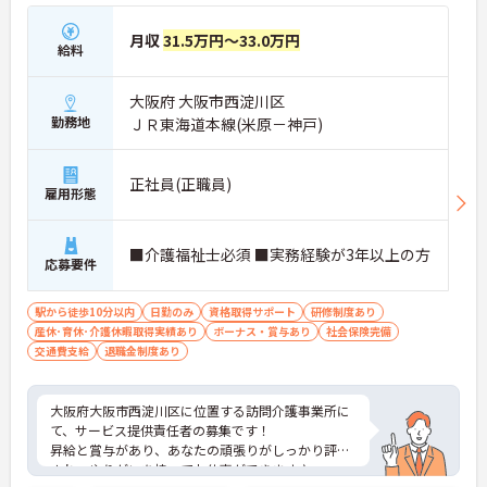
月収
31.5万円～33.0万円
給料
大阪府 大阪市西淀川区
勤務地
ＪＲ東海道本線(米原－神戸)
正社員(正職員)
雇用形態
■介護福祉士必須 ■実務経験が3年以上の方
応募要件
駅から徒歩10分以内
日勤のみ
資格取得サポート
研修制度あり
産休･育休･介護休暇取得実績あり
ボーナス・賞与あり
社会保険完備
交通費支給
退職金制度あり
大阪府大阪市西淀川区に位置する訪問介護事業所に
て、サービス提供責任者の募集です！
昇給と賞与があり、あなたの頑張りがしっかり評価
され、やりがいを持ってお仕事ができます♪