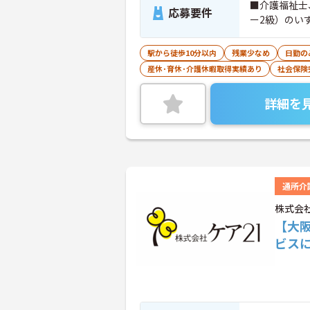
■介護福祉士
応募要件
ー2級）のい
駅から徒歩10分以内
残業少なめ
日勤の
産休･育休･介護休暇取得実績あり
社会保険
詳細を
通所介
株式会
【大
ビス