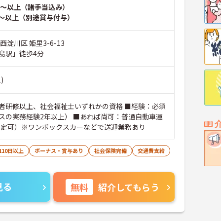
～以上（諸手当込み）
～以上（別途賞与付与）
西淀川区 姫里3-6-13
島駅」徒歩4分
)
者研修以上、社会福祉士いずれかの資格 ■経験：必須
スの実務経験2年以上） ■あれば尚可：普通自動車運
限定可）※ワンボックスカーなどで送迎業務あり
110日以上
ボーナス・賞与あり
社会保険完備
交通費支給
見る
無料
紹介してもらう