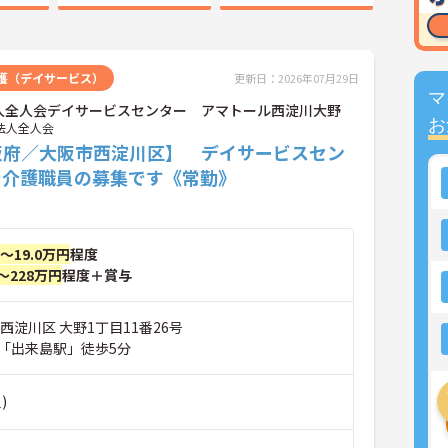
護（デイサービス）
更新日：2026年07月29日
マ
人全人会デイサービスセンター アマトール西淀川大野
お
法人全人会
阪府／大阪市西淀川区】 デイサービスセン
で介護職員の募集です《常勤》
円～19.0万円
程度
～228万円
程度＋賞与
西淀川区 大野1丁目11番26号
「出来島駅」徒歩5分
)