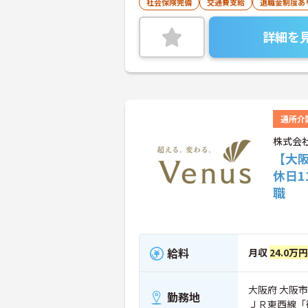
社会保険完備
交通費支給
退職金制度あ
詳細を
通所介
株式会
【大
休日
職
給料
月収
24.0万円
大阪府 大阪市西
勤務地
ＪＲ東西線「