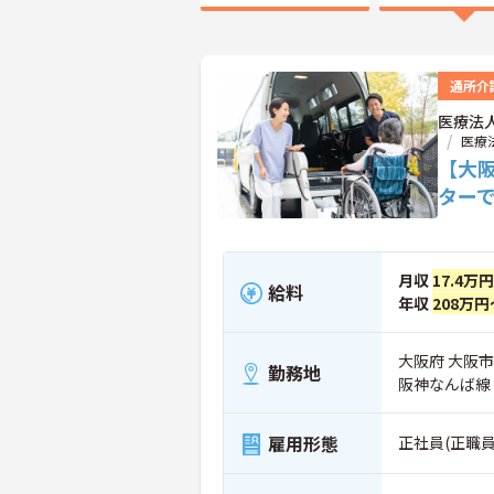
通所介
医療法
医療
【大
ター
月収
17.4万
給料
年収
208万円
大阪府 大阪市
勤務地
阪神なんば線
雇用形態
正社員(正職員