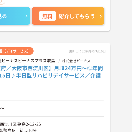
り
見る
無料
紹介してもらう
護（デイサービス）
更新日：2026年07月16日
社ビーナスビーナスプラス歌島
株式会社ビーナス
阪府／大阪市西淀川区】月収24万円～◎年間
115日♪半日型リハビリデイサービス／介護
～
淀川区 歌島2-12-25
御幣島駅」徒歩10分