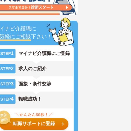
イナビ介護職に
気軽にご相談
下さい！
1
マイナビ介護職にご登録
STEP
2
求人のご紹介
STEP
3
面接・条件交渉
STEP
4
転職成功！
STEP
転職サポートに登録