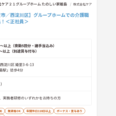
社ケア２１グループホーム たのしい家姫島
株式会社ケア
阪市／西淀川区】グループホームでの介護職
集！＜正社員＞
～以上（夜勤5回分・諸手当込み）
～以上（別途賞与付与）
西淀川区 姫里3-6-13
島駅」徒歩4分
)
、実務者研修のいずれかをお持ちの方
め
無資格OK
年間休日110日以上
ボーナス・賞与あり