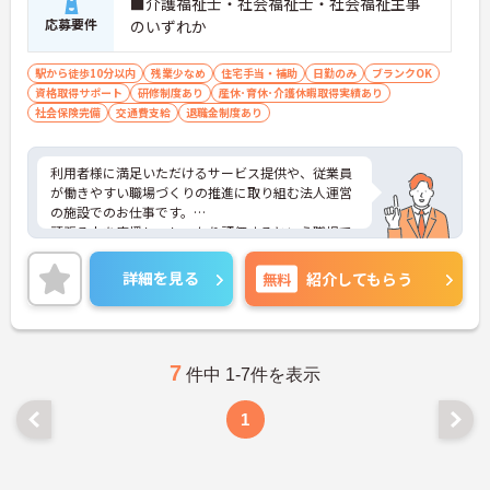
■介護福祉士・社会福祉士・社会福祉主事
応募要件
のいずれか
駅から徒歩10分以内
残業少なめ
住宅手当・補助
日勤のみ
ブランクOK
資格取得サポート
研修制度あり
産休･育休･介護休暇取得実績あり
社会保険完備
交通費支給
退職金制度あり
利用者様に満足いただけるサービス提供や、従業員
が働きやすい職場づくりの推進に取り組む法人運営
の施設でのお仕事です。
頑張る人を応援し、しっかり評価するという職場で
あるため、専門職としてスキルアップを希望される
方にオススメですよ。
詳細を見る
無料
紹介してもらう
社会保険完備はもちろん、その他福利厚生も充実し
ており、安心して長く働くことが出来る環境が整っ
ています。
興味をお持ちの方はお気軽にお問い合わせ下さい！
7
件中 1-7件を表示
1