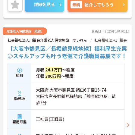
ながら働くことができます。
詳細を見る
無料
紹介してもらう
ご興味のある方には、面接対策ポイントなど、さら
に詳細をお話しいたしますのでお気軽にご相談くだ
さい！
介護老人保健施設（老健）
更新日：2025年10月01日
社会福祉法人川福会介護老人保健施設 すいれん
社会福祉法人川福会
【大阪市鶴見区／長堀鶴見緑地線】福利厚生充実
◎スキルアップも叶う老健で介護職員募集です！
月収
24.1万円
～程度
給料
年収
300万円
～程度
大阪府 大阪市鶴見区 諸口6丁目15-74
大阪市営長堀鶴見緑地線「鶴見緑地駅」徒
勤務地
歩7分
正社員(正職員)
雇用形態