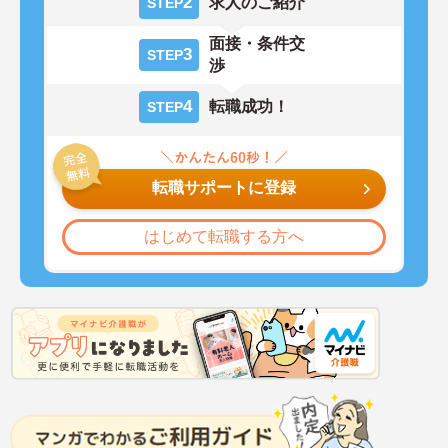
2
求人のご紹介
STEP
面接・条件交
3
STEP
渉
4
転職成功！
STEP
転職サポートに登録
はじめて転職する方へ