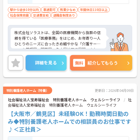
駅から徒歩10分以内
車通勤可
残業少なめ
年間休日110日以上
社会保険完備
交通費支給
退職金制度あり
株式会社ソラストは、全国の医療機関から抜群の信
頼を得ている「医療事務」をはじめ、お年寄り一人
ひとりのニーズに合ったきめ細やかな「介護サービ
ス」を首都圏、関西圏、名古屋地区で展開。また、
地域の子育てを支援する多様なメニューと自宅のよ
うな安心感の「保育サービス」を首都圏を中心に展
詳細を見る
無料
紹介してもらう
開しています。社員の働きやすさを大切にしてお
り、現場で活躍するスタッフのアイデアや要望をダ
イレクトにトップに伝える【アイデアメモ制度】
や、勤続年数等に応じてポイントが貯まり、貯まっ
たポイントで好きな商品に交換できるシステム【ソ
特別養護老人ホーム（特養）
更新日：2026年04月09日
ラストポイント】などがあります。
社会福祉法人宝寿福祉会 特別養護老人ホーム ウェルシーライフ
社
興味をお持ちの方はお気軽にお問い合わせ下さい！
会福祉法人宝寿福祉会 特別養護老人ホーム ウェルシーライフ
【大阪市／鶴見区】未経験OK！勤務時間日勤の
み◆特別養護老人ホームでの相談員のお仕事です
♪＜正社員＞