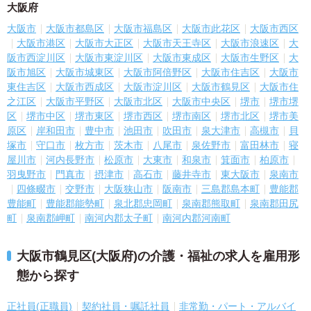
大阪府
大阪市
大阪市都島区
大阪市福島区
大阪市此花区
大阪市西区
大阪市港区
大阪市大正区
大阪市天王寺区
大阪市浪速区
大
阪市西淀川区
大阪市東淀川区
大阪市東成区
大阪市生野区
大
阪市旭区
大阪市城東区
大阪市阿倍野区
大阪市住吉区
大阪市
東住吉区
大阪市西成区
大阪市淀川区
大阪市鶴見区
大阪市住
之江区
大阪市平野区
大阪市北区
大阪市中央区
堺市
堺市堺
区
堺市中区
堺市東区
堺市西区
堺市南区
堺市北区
堺市美
原区
岸和田市
豊中市
池田市
吹田市
泉大津市
高槻市
貝
塚市
守口市
枚方市
茨木市
八尾市
泉佐野市
富田林市
寝
屋川市
河内長野市
松原市
大東市
和泉市
箕面市
柏原市
羽曳野市
門真市
摂津市
高石市
藤井寺市
東大阪市
泉南市
四條畷市
交野市
大阪狭山市
阪南市
三島郡島本町
豊能郡
豊能町
豊能郡能勢町
泉北郡忠岡町
泉南郡熊取町
泉南郡田尻
町
泉南郡岬町
南河内郡太子町
南河内郡河南町
大阪市鶴見区(大阪府)の介護・福祉の求人を雇用形
態から探す
正社員(正職員)
契約社員・嘱託社員
非常勤・パート・アルバイ