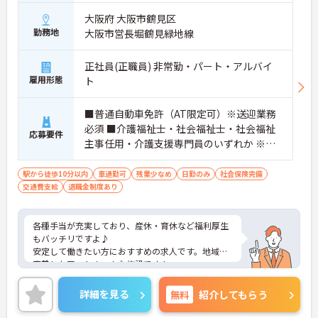
大阪府 大阪市鶴見区
勤務地
大阪市営長堀鶴見緑地線
正社員(正職員) 非常勤・パート・アルバイ
雇用形態
ト
■普通自動車免許（AT限定可）※送迎業務
必須 ■介護福祉士・社会福祉士・社会福祉
応募要件
主事任用・介護支援専門員のいずれか ※非
常勤の方は週1日以上勤務できる方
駅から徒歩10分以内
車通勤可
残業少なめ
日勤のみ
社会保険完備
交通費支給
退職金制度あり
各種手当が充実しており、産休・育休など福利厚生
もバッチリですよ♪
安定して働きたい方におすすめの求人です。地域に
密着したアットホームな施設です！
アットホームで居心地の良い職場なのですぐに馴染
めますよ♪
詳細を見る
無料
紹介してもらう
ご興味をお持ちの方はまずマイナビまでお問い合わ
せください！