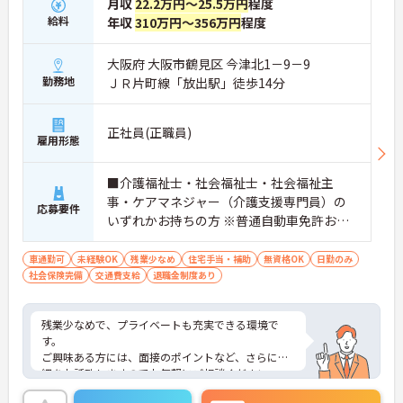
月収
22.2万円～25.5万円
程度
給料
年収
310万円～356万円
程度
大阪府 大阪市鶴見区 今津北1－9－9
勤務地
ＪＲ片町線「放出駅」徒歩14分
正社員(正職員)
雇用形態
■介護福祉士・社会福祉士・社会福祉主
事・ケアマネジャー（介護支援専門員）の
応募要件
いずれかお持ちの方 ※普通自動車免許お持
ちの方
車通勤可
未経験OK
残業少なめ
住宅手当・補助
無資格OK
日勤のみ
社会保険完備
交通費支給
退職金制度あり
残業少なめで、プライベートも充実できる環境で
す。
ご興味ある方には、面接のポイントなど、さらに詳
細をお話致しますのでお気軽にご相談ください。