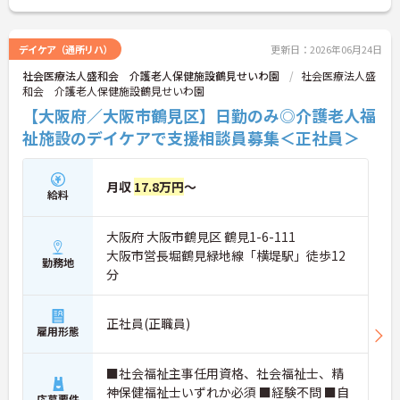
デイケア（通所リハ）
更新日：2026年06月24日
社会医療法人盛和会 介護老人保健施設鶴見せいわ園
社会医療法人盛
和会 介護老人保健施設鶴見せいわ園
【大阪府／大阪市鶴見区】日勤のみ◎介護老人福
祉施設のデイケアで支援相談員募集＜正社員＞
月収
17.8万円
～
給料
大阪府 大阪市鶴見区 鶴見1-6-111
大阪市営長堀鶴見緑地線「横堤駅」徒歩12
勤務地
分
正社員(正職員)
雇用形態
■社会福祉主事任用資格、社会福祉士、精
神保健福祉士いずれか必須 ■経験不問 ■自
応募要件