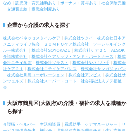
なめ
託児所・育児補助あり
ボーナス・賞与あり
社会保険完備
交通費支給
退職金制度あり
企業から介護の求人を探す
株式会社ベネッセスタイルケア
株式会社ツクイ
株式会社日本ア
メニティライフ協会
ＳＯＭＰＯケア株式会社
ソーシャルインク
ルー株式会社
株式会社SOYOKAZE
株式会社ケア２１
ALSOK
介護株式会社
株式会社ケアリッツ・アンド・パートナーズ
株式
会社ニチイ学館
株式会社ソラスト
株式会社やさしい手
株式会
社ケア２１
株式会社ニチイケアパレス
株式会社サンガジャパン
株式会社川島コーポレーション
株式会社アンビス
株式会社サ
ンウェルズ
株式会社スーパー・コート
社会福祉法人ノテ福祉
会
大阪市鶴見区(大阪府)の介護・福祉の求人を職種か
ら探す
介護職・ヘルパー
生活相談員
看護助手
ケアマネージャー
サ
ービス提供責任者
施設長
児童発達支援管理責任者
生活支援員