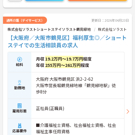
さい！
通所介護（デイサービス）
更新日：2026年04月23日
株式会社ソラストショートステイソラスト鶴見緑地
株式会社ソラスト
【大阪府／大阪市鶴見区】福利厚生◎／ショート
ステイでの生活相談員の求人
月収
19.2万円～19.7万円
程度
給料
年収
255万円～261万円
程度
大阪府 大阪市鶴見区 浜2-2-62
大阪市営長堀鶴見緑地線「鶴見緑地駅」徒
勤務地
歩8分
正社員(正職員)
雇用形態
■介護福祉士資格、社会福祉士資格、社会
応募要件
福祉主事任用資格