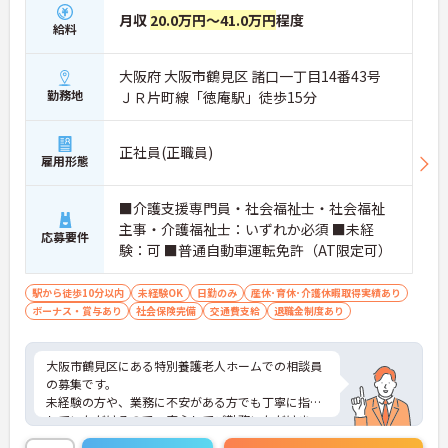
月収
20.0万円～41.0万円
程度
給料
大阪府 大阪市鶴見区 諸口一丁目14番43号
勤務地
ＪＲ片町線「徳庵駅」徒歩15分
正社員(正職員)
雇用形態
■介護支援専門員・社会福祉士・社会福祉
主事・介護福祉士：いずれか必須 ■未経
応募要件
験：可 ■普通自動車運転免許（AT限定可）
駅から徒歩10分以内
未経験OK
日勤のみ
産休･育休･介護休暇取得実績あり
ボーナス・賞与あり
社会保険完備
交通費支給
退職金制度あり
大阪市鶴見区にある特別養護老人ホームでの相談員
の募集です。
未経験の方や、業務に不安がある方でも丁寧に指導
していただけるので、安心してご勤務いただけま
す。残業が少なめなので、プライベートを大切にし