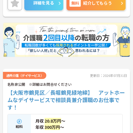
詳細を見る
無料
紹介してもらう
通所介護（デイサービス）
更新日：2026年07月31日
名称非公開 ※詳細はお問合せください
【大阪市鶴見区／長堀鶴見緑地線】 アットホー
ムなデイサービスで相談員兼介護職のお仕事で
す！
月収
20.8万円
～
給料
年収
300万円
～