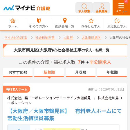
0
0
求人検索
会員登録
メニュー
ホーム
初めての方へ
面談会場一覧
保存した求人
最近見た求人
マイナビ介護職
社会福祉主事
大阪府
大阪市鶴見区
大阪府の社会
大阪市鶴見区(大阪府)の社会福祉主事
の求人・転職一覧
7
この条件の介護・福祉求人数
非公開求人
件 ＋
おすすめ順
新着順
月収順
年収順
有料老人ホーム
更新日：2026年07月31日
株式会社川島コーポレーションサニーライフ大阪鶴見
株式会社川島コ
ーポレーション
【大阪府／大阪市鶴見区】 有料老人ホームにて
常勤生活相談員募集