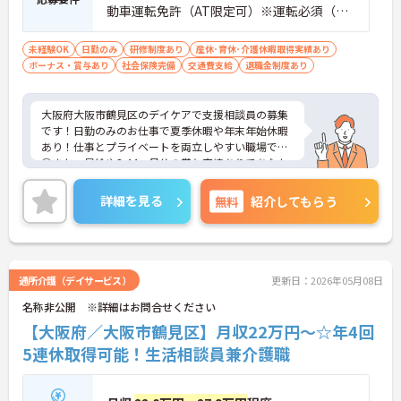
動車運転免許（AT限定可）※運転必須（ハ
イエースクラスがが運転できれば尚良い）
未経験OK
日勤のみ
研修制度あり
産休･育休･介護休暇取得実績あり
ボーナス・賞与あり
社会保険完備
交通費支給
退職金制度あり
大阪府大阪市鶴見区のデイケアで支援相談員の募集
です！日勤のみのお仕事で夏季休暇や年末年始休暇
あり！仕事とプライベートを両立しやすい職場です
◎また、昇給や3.44ヵ月分の賞与実績ありであなた
の頑張りがしっかり評価されます♪ご興味のある方
は面接ポイントをお伝えしますので、お気軽にご連
詳細を見る
無料
紹介してもらう
絡ください！
通所介護（デイサービス）
更新日：2026年05月08日
名称非公開 ※詳細はお問合せください
【大阪府／大阪市鶴見区】月収22万円～☆年4回
5連休取得可能！生活相談員兼介護職