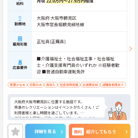
月収
22.0万円～27.9万円
程度
給料
大阪府 大阪市鶴見区
勤務地
大阪市営長堀鶴見緑地線
正社員(正職員)
雇用形態
■介護福祉士・社会福祉主事・社会福祉
士・介護支援専門員のいずれか ※経験者歓
応募要件
迎 ■普通自動車運転免許
残業少なめ
日勤のみ
高収入
社会保険完備
交通費支給
退職金制度あり
大阪府大阪市鶴見区に位置する施設です。
笑楽のレクリエーションはイベントがたくさん！ご
利用者様と楽し時間を過ごしています。
相談員兼介護職と幅広い業務に携わっていただき、
経験を積んでいただけます。
ご興味のある方には、面接対策ポイントなど、さら
詳細を見る
無料
紹介してもらう
に詳細をお話しいたしますのでお気軽にご相談くだ