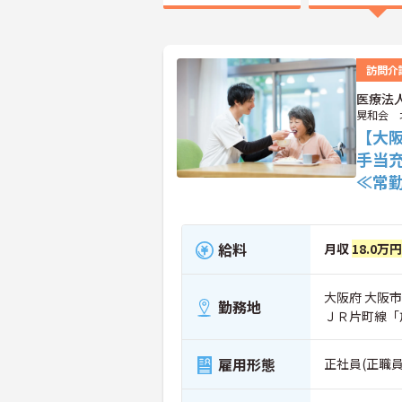
訪問介
医療法
晃和会 
【大
手当
≪常
給料
月収
18.0万
大阪府 大阪市
勤務地
ＪＲ片町線「
雇用形態
正社員(正職員