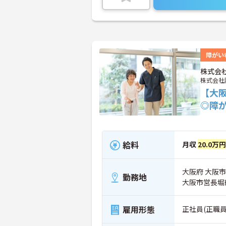
障がい
株式会
株式会社
【大
◎障
給料
月収
20.0万
大阪府 大阪市鶴
勤務地
大阪市営長堀
雇用形態
正社員(正職員