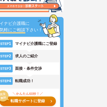
イナビ介護職に
気軽にご相談
下さい！
1
マイナビ介護職にご登録
STEP
2
求人のご紹介
STEP
3
面接・条件交渉
STEP
4
転職成功！
STEP
転職サポートに登録