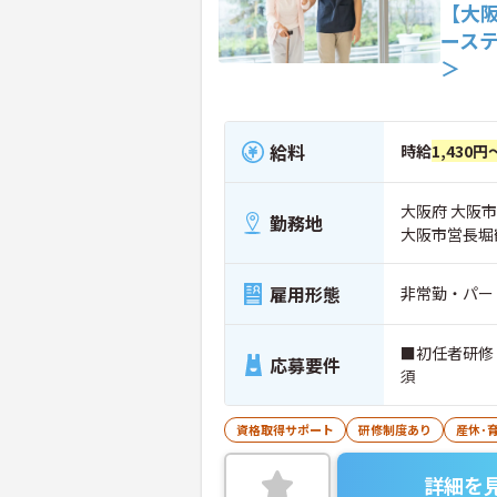
【大阪
ース
＞
給料
時給
1,430円
大阪府 大阪市
勤務地
大阪市営長堀
雇用形態
非常勤・パー
■初任者研修
応募要件
須
資格取得サポート
研修制度あり
産休･
詳細を