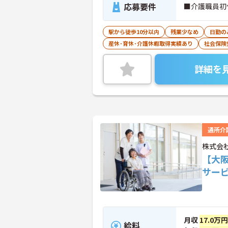
応募要件
■介護職員初
駅から徒歩10分以内
残業少なめ
日勤の
産休･育休･介護休暇取得実績あり
社会保険
詳細を
通所介
株式会
【大
サー
月収
17.0万
給料