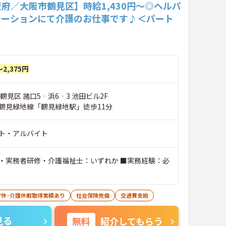
府／大阪市鶴見区】時給1,430円～◎ヘルパ
テーションにて介護のお仕事です♪＜パート
～2,375円
鶴見区 諸口5‐浜6‐3 池田ビル2F
鶴見緑地線「鶴見緑地駅」徒歩11分
ト・アルバイト
・実務者研修・介護福祉士：いずれか ■実務経験：必
育休･介護休暇取得実績あり
社会保険完備
交通費支給
見る
無料
紹介してもらう