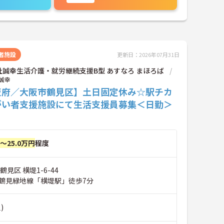
者施設
更新日：2026年07月31日
社誠幸生活介護・就労継続支援B型 あすなろ まほろば
誠幸
阪府／大阪市鶴見区】土日固定休み☆駅チカ
がい者支援施設にて生活支援員募集＜日勤＞
円～25.0万円
程度
見区 横堤1-6-44
鶴見緑地線「横堤駅」徒歩7分
)