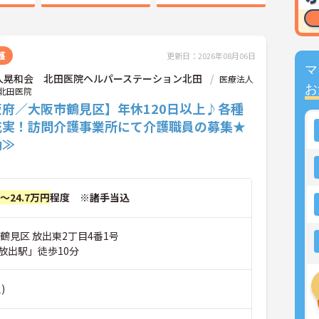
護
更新日：2026年08月06日
マ
人晃和会 北田医院ヘルパーステーション北田
医療法人
お
北田医院
阪府／大阪市鶴見区】年休120日以上♪各種
充実！訪問介護事業所にて介護職員の募集★
勤≫
円～24.7万円
程度 ※諸手当込
鶴見区 放出東2丁目4番1号
放出駅」徒歩10分
)