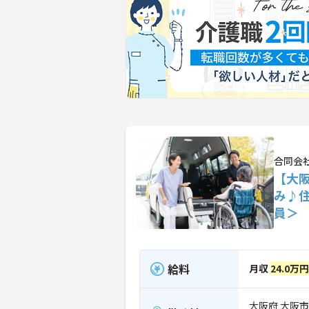
合同会社
【大
み♪
員＞
給料
月収
24.0万円
大阪府 大阪市