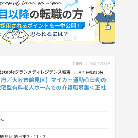
更新日：2026年07月31日
stableグランメディレジデンス城東
合同会社stable
阪府／大阪市鶴見区】マイカー通勤◎日勤の
住宅型有料老人ホームでの介護職募集＜正社
～
鶴見区 放出東2‐11‐2