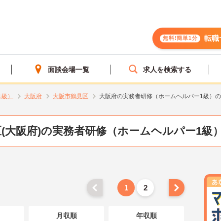
転職
無料!簡単1分
面談会場一覧
求人を検索する
1級）
大阪府
大阪市鶴見区
大阪府の実務者研修（ホームヘルパー1級）
(大阪府)の実務者研修（ホームヘルパー1級
1
2
月収順
年収順