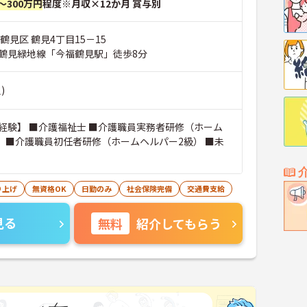
～300万円
程度※月収×12か月 賞与別
鶴見区 鶴見4丁目15－15
鶴見緑地線「今福鶴見駅」徒歩8分
)
経験】 ■介護福祉士 ■介護職員実務者研修（ホーム
） ■介護職員初任者研修（ホームヘルパー2級） ■未
り上げ
無資格OK
日勤のみ
社会保険完備
交通費支給
見る
無料
紹介してもらう