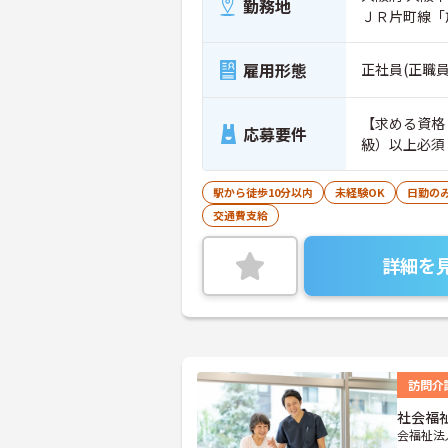
勤務地
ＪＲ片町線「
雇用形態
正社員(正職員
【求める資格
応募要件
級）以上必須
駅から徒歩10分以内
未経験OK
日勤の
交通費支給
詳細を
訪問介
社会福
会福祉法