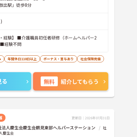
放出駅」徒歩8分
)
・経験】 ■介護職員初任者研修（ホームヘルパー2
 ■経験不問
み
年間休日110日以上
ボーナス・賞与あり
社会保険完備
見る
無料
紹介してもらう
護
更新日：2026年07月31日
祉法人慶生会慶生会鶴見東部ヘルパーステーション
社
人慶生会