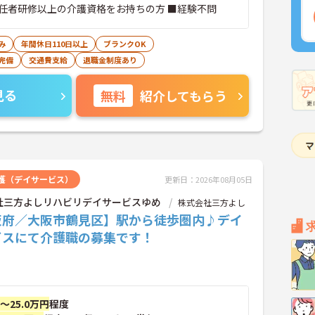
任者研修以上の介護資格をお持ちの方 ■経験不問
み
年間休日110日以上
ブランクOK
完備
交通費支給
退職金制度あり
見る
無料
紹介してもらう
護（デイサービス）
更新日：2026年08月05日
社三方よしリハビリデイサービスゆめ
株式会社三方よし
阪府／大阪市鶴見区】駅から徒歩圏内♪デイ
ビスにて介護職の募集です！
円～25.0万円
程度