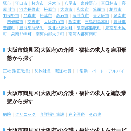
塚市
守口市
枚方市
茨木市
八尾市
泉佐野市
富田林市
寝
屋川市
河内長野市
松原市
大東市
和泉市
箕面市
柏原市
羽曳野市
門真市
摂津市
高石市
藤井寺市
東大阪市
泉南市
四條畷市
交野市
大阪狭山市
阪南市
三島郡島本町
豊能郡
豊能町
豊能郡能勢町
泉北郡忠岡町
泉南郡熊取町
泉南郡田尻
町
泉南郡岬町
南河内郡太子町
南河内郡河南町
大阪市鶴見区(大阪府)の介護・福祉の求人を雇用形
態から探す
正社員(正職員)
契約社員・嘱託社員
非常勤・パート・アルバイ
ト
大阪市鶴見区(大阪府)の介護・福祉の求人を施設業
態から探す
病院
クリニック
介護福祉施設
在宅医療
その他
大阪市鶴見区(大阪府)の介護・福祉の求人をサービ