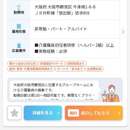
大阪府 大阪市鶴見区 今津南1-6-8
勤務地
ＪＲ片町線「放出駅」徒歩8分
非常勤・パート・アルバイト
雇用形態
■介護職員初任者研修（ヘルパー2級）以上
応募要件
■実務経験：必須
駅から徒歩10分以内
資格取得サポート
研修制度あり
産休･育休･介護休暇取得実績あり
ボーナス・賞与あり
交通費支給
大阪府大阪市鶴見区に位置するグループホームにお
ける介護職員の募集です。
勤務日数は週1日～相談可能です。無理なくプライベ
ートを大切にしながらご勤務いただけます。ご利用
者一人ひとりに寄り添って、その方に最適な介護サ
ービスの提供を行っていただける方を募集していま
詳細を見る
無料
紹介してもらう
す。
ご興味のある方には、面接対策ポイントなど、さら
に詳細をご案内しますのでお気軽にご相談くださ