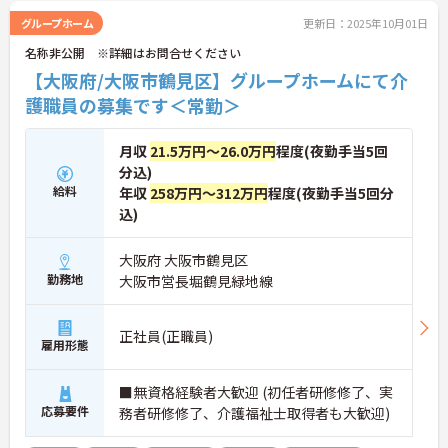
グループホーム
更新日：2025年10月01日
名称非公開 ※詳細はお問合せください
【大阪府/大阪市鶴見区】グループホームにて介
護職員の募集です＜常勤＞
月収
21.5万円～26.0万円
程度(夜勤手当5回
分込)
給料
年収
258万円～312万円
程度(夜勤手当5回分
込)
大阪府 大阪市鶴見区
勤務地
大阪市営長堀鶴見緑地線
正社員(正職員)
雇用形態
■無資格経験者大歓迎 (初任者研修修了、実
応募要件
務者研修修了、介護福祉士取得者も大歓迎)