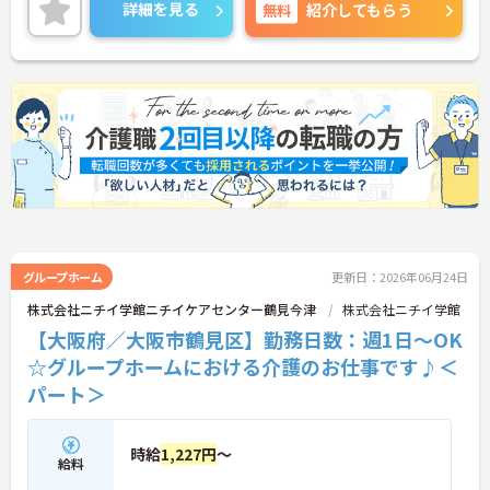
していただきます。ご興味のある方には、面接対策
詳細を見る
無料
紹介してもらう
ポイントなど、さらに詳細をお話しいたしますので
お気軽にご相談ください！
グループホーム
更新日：2026年06月24日
株式会社ニチイ学館ニチイケアセンター鶴見今津
株式会社ニチイ学館
【大阪府／大阪市鶴見区】勤務日数：週1日～OK
☆グループホームにおける介護のお仕事です♪＜
パート＞
時給
1,227円
～
給料