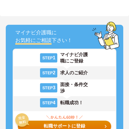
マイナビ介護職に
お気軽にご相談
下さい！
マイナビ介護
1
STEP
職にご登録
2
求人のご紹介
STEP
面接・条件交
3
STEP
渉
4
転職成功！
STEP
転職サポートに登録