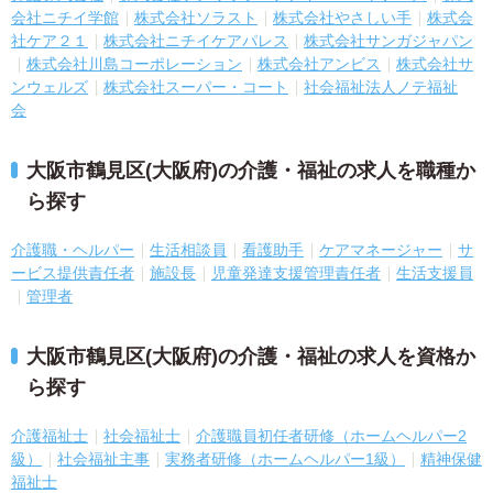
会社ニチイ学館
株式会社ソラスト
株式会社やさしい手
株式会
社ケア２１
株式会社ニチイケアパレス
株式会社サンガジャパン
株式会社川島コーポレーション
株式会社アンビス
株式会社サ
ンウェルズ
株式会社スーパー・コート
社会福祉法人ノテ福祉
会
大阪市鶴見区(大阪府)の介護・福祉の求人を職種か
ら探す
介護職・ヘルパー
生活相談員
看護助手
ケアマネージャー
サ
ービス提供責任者
施設長
児童発達支援管理責任者
生活支援員
管理者
大阪市鶴見区(大阪府)の介護・福祉の求人を資格か
ら探す
介護福祉士
社会福祉士
介護職員初任者研修（ホームヘルパー2
級）
社会福祉主事
実務者研修（ホームヘルパー1級）
精神保健
福祉士