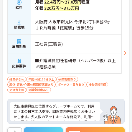
月収
22.4万円～27.0万円
程度
給料
年収
320万円～375万円
大阪府 大阪市鶴見区 今津北2丁目6番8号
勤務地
ＪＲ片町線「徳庵駅」徒歩15分
正社員(正職員)
雇用形態
■介護職員初任者研修（ヘルパー2級）以上
応募要件
※経験必須
残業少なめ
年間休日110日以上
研修制度あり
産休･育休･介護休暇取得実績あり
ボーナス・賞与あり
社会保険完備
交通費支給
退職金制度あり
大阪市鶴見区に位置するグループホームです。利用
者さまの日常生活支援、調理業務等幅広くお任せい
たします。少人数のアットホームな施設で、利用者
との距離も近く、サポートもしやすいです。月9日休
み、冬季休暇もあり、プライベートの時間も大切に