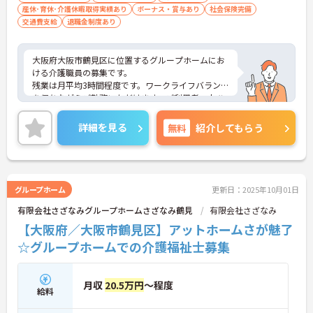
産休･育休･介護休暇取得実績あり
ボーナス・賞与あり
社会保険完備
交通費支給
退職金制度あり
大阪府大阪市鶴見区に位置するグループホームにお
ける介護職員の募集です。
残業は月平均3時間程度です。ワークライフバランス
を保ちながらご勤務いただけます。ご利用者一人ひ
とりに寄り添って、その方に最適な介護サービスの
提供を行っていただける方を募集しています。
詳細を見る
無料
紹介してもらう
ご興味のある方には、面接対策ポイントなど、さら
に詳細をご案内しますのでお気軽にご相談くださ
い！
グループホーム
更新日：2025年10月01日
有限会社さざなみグループホームさざなみ鶴見
有限会社さざなみ
【大阪府／大阪市鶴見区】アットホームさが魅了
☆グループホームでの介護福祉士募集
月収
20.5万円
～程度
給料