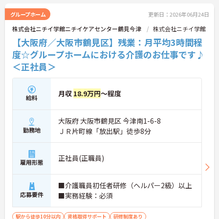
い！
グループホーム
更新日：2026年06月24日
株式会社ニチイ学館ニチイケアセンター鶴見今津
株式会社ニチイ学館
【大阪府／大阪市鶴見区】残業：月平均3時間程
度☆グループホームにおける介護のお仕事です♪
＜正社員＞
月収
18.9万円
～程度
給料
大阪府 大阪市鶴見区 今津南1-6-8
勤務地
ＪＲ片町線「放出駅」徒歩8分
正社員(正職員)
雇用形態
■介護職員初任者研修（ヘルパー2級）以上
応募要件
■実務経験：必須
駅から徒歩10分以内
資格取得サポート
研修制度あり