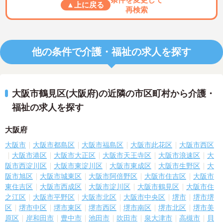
▲上に戻る
再検索
他の条件で介護・福祉の求人を探す
大阪市鶴見区(大阪府)の近隣の市区町村から介護・
福祉の求人を探す
大阪府
大阪市
大阪市都島区
大阪市福島区
大阪市此花区
大阪市西区
大阪市港区
大阪市大正区
大阪市天王寺区
大阪市浪速区
大
阪市西淀川区
大阪市東淀川区
大阪市東成区
大阪市生野区
大
阪市旭区
大阪市城東区
大阪市阿倍野区
大阪市住吉区
大阪市
東住吉区
大阪市西成区
大阪市淀川区
大阪市鶴見区
大阪市住
之江区
大阪市平野区
大阪市北区
大阪市中央区
堺市
堺市堺
区
堺市中区
堺市東区
堺市西区
堺市南区
堺市北区
堺市美
原区
岸和田市
豊中市
池田市
吹田市
泉大津市
高槻市
貝