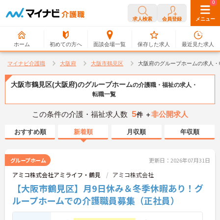
0
0
求人検索
会員登録
メニュー
ホーム
初めての方へ
面談会場一覧
保存した求人
最近見た求人
マイナビ介護職
大阪府
大阪市鶴見区
大阪府のグループホームの求人・
大阪市鶴見区(大阪府)のグループホーム
の介護職・福祉の求人・
転職一覧
5
この条件の介護・福祉求人数
非公開求人
件 ＋
おすすめ順
新着順
月収順
年収順
グループホーム
更新日：2026年07月31日
アミコ株式会社アミライフ・鶴見
アミコ株式会社
【大阪市鶴見区】月9日休み＆冬季休暇あり！グ
ループホームでの介護職員募集（正社員）