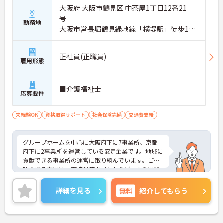
大阪府 大阪市鶴見区 中茶屋1丁目12番21
号
勤務地
大阪市営長堀鶴見緑地線「横堤駅」徒歩15
分
正社員(正職員)
雇用形態
■介護福祉士
応募要件
未経験OK
資格取得サポート
社会保険完備
交通費支給
グループホームを中心に大阪府下に7事業所、京都
府下に2事業所を運営している安定企業です。地域に
貢献できる事業所の運営に取り組んでいます。ご興
味のある方には、面接対策ポイントなど、さらに詳
細をお話しいたしますのでお気軽にご相談くださ
い！
詳細を見る
無料
紹介してもらう