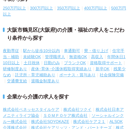
250万円以上
300万円以上
350万円以上
400万円以上
500万円
以上
大阪市鶴見区(大阪府)の介護・福祉の求人をこだわ
り条件から探す
夜勤専従
駅から徒歩10分以内
車通勤可
寮・借り上げ
住宅手
当・補助
未経験OK
管理職求人
無資格OK
高収入
年間休日1
10日以上
土日祝休
日勤のみ
ブランクOK
資格取得サポート
研修制度あり
産休･育休･介護休暇取得実績あり
新卒OK
残業少
なめ
託児所・育児補助あり
ボーナス・賞与あり
社会保険完備
交通費支給
退職金制度あり
企業から介護の求人を探す
株式会社ベネッセスタイルケア
株式会社ツクイ
株式会社日本ア
メニティライフ協会
ＳＯＭＰＯケア株式会社
ソーシャルインク
ルー株式会社
株式会社SOYOKAZE
株式会社ケア２１
ALSOK
介護株式会社
株式会社ケアリッツ・アンド・パートナーズ
株式