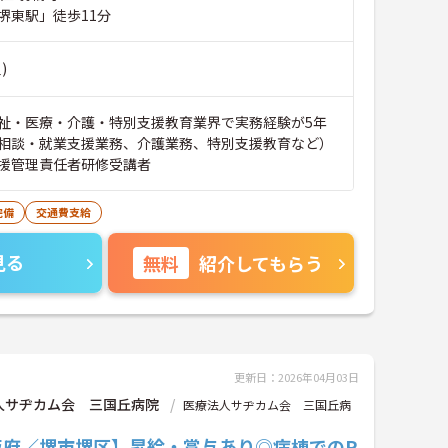
堺東駅」徒歩11分
)
祉・医療・介護・特別支援教育業界で実務経験が5年
相談・就業支援業務、介護業務、特別支援教育など）
援管理責任者研修受講者
完備
交通費支給
見る
無料
紹介してもらう
更新日：2026年04月03日
人サヂカム会 三国丘病院
医療法人サヂカム会 三国丘病
阪府／堺市堺区】昇給・賞与あり◎病棟でのP