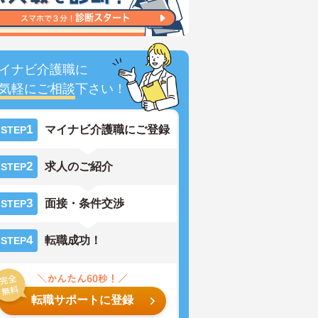
イナビ介護職に
気軽にご相談
下さい！
1
マイナビ介護職にご登録
STEP
2
求人のご紹介
STEP
3
面接・条件交渉
STEP
4
転職成功！
STEP
転職サポートに登録