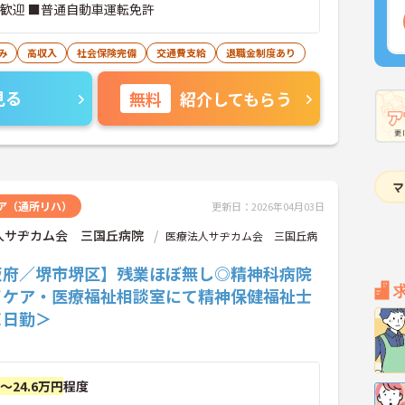
者歓迎 ■普通自動車運転免許
み
高収入
社会保険完備
交通費支給
退職金制度あり
見る
無料
紹介してもらう
ア（通所リハ）
更新日：2026年04月03日
人サヂカム会 三国丘病院
医療法人サヂカム会 三国丘病
阪府／堺市堺区】残業ほぼ無し◎精神科病院
イケア・医療福祉相談室にて精神保健福祉士
＜日勤＞
円～24.6万円
程度