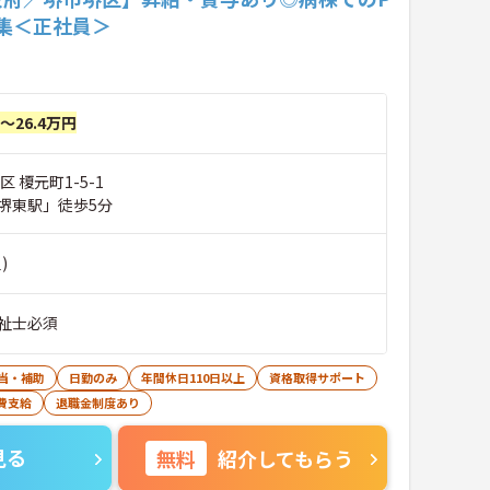
集＜正社員＞
円～26.4万円
 榎元町1-5-1
堺東駅」徒歩5分
)
祉士必須
当・補助
日勤のみ
年間休日110日以上
資格取得サポート
費支給
退職金制度あり
見る
無料
紹介してもらう