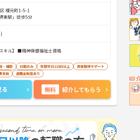
 榎元町1-5-1
堺東駅」徒歩5分
)
スキル】 ■精神保健福祉士資格
当・補助
日勤のみ
年間休日110日以上
資格取得サポート
費支給
退職金制度あり
見る
無料
紹介してもらう