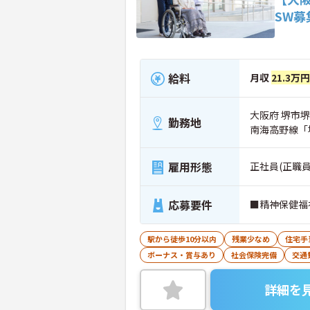
SW募
給料
月収
21.3万
大阪府 堺市堺区
勤務地
南海高野線「
雇用形態
正社員(正職員
応募要件
■精神保健福
駅から徒歩10分以内
残業少なめ
住宅手
ボーナス・賞与あり
社会保険完備
交通
詳細を