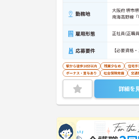
大阪府 堺市堺区
勤務地
南海高野線「
雇用形態
正社員(正職員
応募要件
【必要資格・
駅から徒歩10分以内
残業少なめ
住宅手
ボーナス・賞与あり
社会保険完備
交通
詳細を