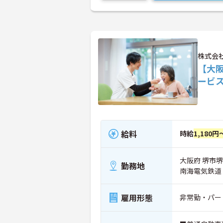
株式会
【大
ービ
給料
時給
1,180円
大阪府 堺市堺
勤務地
南海電気鉄道
雇用形態
非常勤・パー