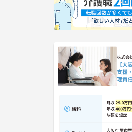
株式会社L
【大
支援
理責
月収
29.0万
給料
年収
400万円
与額を想定
大阪府 堺市堺区