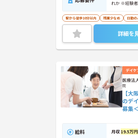
応募要件
れか ※経験
駅から徒歩10分以内
残業少なめ
日勤の
詳細を
デイケ
医療法
院
【大
のデ
募集
給料
月収
19.5万