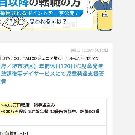
更新日：2026年04月03日
ITALICOLITALICOジュニア堺東
株式会社LITALICO
阪府／堺市堺区】年間休日120日◎児童発達
・放課後等デイサービスにて児童発達支援管
任者
円～43.5万円
程度 諸手当込み
～600万円
程度※理論年収は5段階評価中、評価3の賞
 翁橋町1-1-1