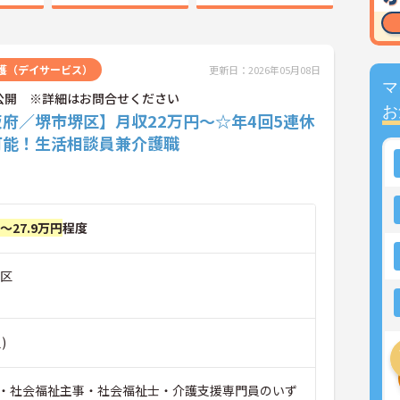
護（デイサービス）
更新日：2026年05月08日
マ
公開 ※詳細はお問合せください
お
府／堺市堺区】月収22万円～☆年4回5連休
可能！生活相談員兼介護職
円～27.9万円
程度
堺区
)
・社会福祉主事・社会福祉士・介護支援専門員のいず