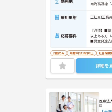
勤務地
南海高野線「
雇用形態
正社員(正職員
【必須】■福
応募要件
以上ある方（
■児童発達支
日勤のみ
年間休日110日以上
社会保険
詳細を
医療法
院
【大