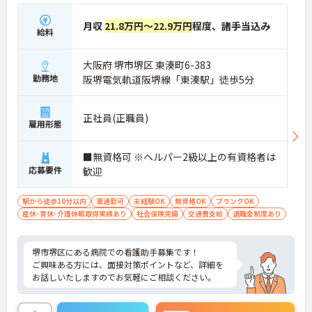
月収
21.8万円～22.9万円
程度、諸手当込み
給料
大阪府 堺市堺区 東湊町6-383
勤務地
阪堺電気軌道阪堺線「東湊駅」徒歩5分
正社員(正職員)
雇用形態
■無資格可 ※ヘルパー2級以上の有資格者は
応募要件
歓迎
駅から徒歩10分以内
車通勤可
未経験OK
無資格OK
ブランクOK
産休･育休･介護休暇取得実績あり
社会保険完備
交通費支給
退職金制度あり
堺市堺区にある病院での看護助手募集です！
ご興味ある方には、面接対策ポイントなど、詳細を
お話しいたしますのでお気軽にご相談ください。