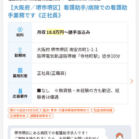
【大阪府／堺市堺区】看護助手/病院での看護助
手業務です《正社員》
月収
18.8万円
～諸手当込み
給料
大阪府 堺市堺区 南安井町1-1-1
勤務地
阪堺電気軌道阪堺線「寺地町駅」徒歩10分
正社員(正職員)
雇用形態
■なし ※無資格・未経験の方も歓迎、経
応募要件
験者は優遇
駅から徒歩10分以内
産休･育休･介護休暇取得実績あり
社会保険完備
交通費支給
退職金制度あり
堺市堺区にある病院での看護助手求人です！
ご興味を持たれましたら、お気軽にお問い合わせく