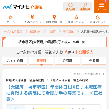
0
0
求人検索
会員登録
メニュー
ホーム
初めての方へ
面談会場一覧
保存した求人
最近見た求人
マイナビ介護職
看護助手
大阪府
堺市堺区
大阪府の看護助手の求
堺市堺区(大阪府)の看護助手
の求人・転職一覧
6
この条件の介護・福祉求人数
非公開求人
件 ＋
おすすめ順
新着順
月収順
年収順
更新日：2026年05月13日
医療法人淳康会 堺近森病院
医療法人淳康会 堺近森病院
【大阪府／堺市堺区】年間休日110日♪地域医療
に貢献する病院にて看護助手の募集です！＜正社
員＞