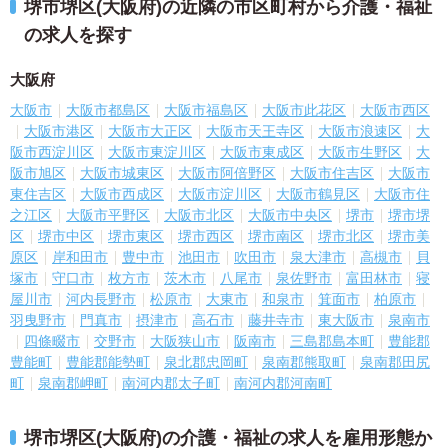
堺市堺区(大阪府)の近隣の市区町村から介護・福祉
の求人を探す
大阪府
大阪市
大阪市都島区
大阪市福島区
大阪市此花区
大阪市西区
大阪市港区
大阪市大正区
大阪市天王寺区
大阪市浪速区
大
阪市西淀川区
大阪市東淀川区
大阪市東成区
大阪市生野区
大
阪市旭区
大阪市城東区
大阪市阿倍野区
大阪市住吉区
大阪市
東住吉区
大阪市西成区
大阪市淀川区
大阪市鶴見区
大阪市住
之江区
大阪市平野区
大阪市北区
大阪市中央区
堺市
堺市堺
区
堺市中区
堺市東区
堺市西区
堺市南区
堺市北区
堺市美
原区
岸和田市
豊中市
池田市
吹田市
泉大津市
高槻市
貝
塚市
守口市
枚方市
茨木市
八尾市
泉佐野市
富田林市
寝
屋川市
河内長野市
松原市
大東市
和泉市
箕面市
柏原市
羽曳野市
門真市
摂津市
高石市
藤井寺市
東大阪市
泉南市
四條畷市
交野市
大阪狭山市
阪南市
三島郡島本町
豊能郡
豊能町
豊能郡能勢町
泉北郡忠岡町
泉南郡熊取町
泉南郡田尻
町
泉南郡岬町
南河内郡太子町
南河内郡河南町
堺市堺区(大阪府)の介護・福祉の求人を雇用形態か