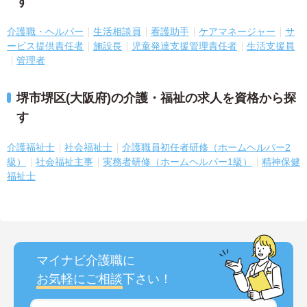
す
介護職・ヘルパー
生活相談員
看護助手
ケアマネージャー
サ
ービス提供責任者
施設長
児童発達支援管理責任者
生活支援員
管理者
堺市堺区(大阪府)の介護・福祉の求人を資格から探
す
介護福祉士
社会福祉士
介護職員初任者研修（ホームヘルパー2
級）
社会福祉主事
実務者研修（ホームヘルパー1級）
精神保健
福祉士
マイナビ介護職に
お気軽にご相談
下さい！