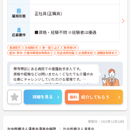
正社員(正職員)
雇用形態
■資格・経験不問 ※経験者は優遇
応募要件
車通勤可
未経験OK
寮・借り上げ
無資格OK
産休･育休･介護休暇取得実績あり
社会保険完備
交通費支給
退職金制度あり
堺市堺区にある病院での看護助手求人です。
資格や経験などは問いません！どなたでも介護のお
仕事にチャレンジしていただける環境です。
ご興味ある方には、面接対策ポイントなど、さらに
詳細をお話しいたしますのでお気軽にご相談くださ
い。
詳細を見る
無料
紹介してもらう
更新日：2025年12月18日
社会医療法人清恵会清恵会病院
社会医療法人清恵会