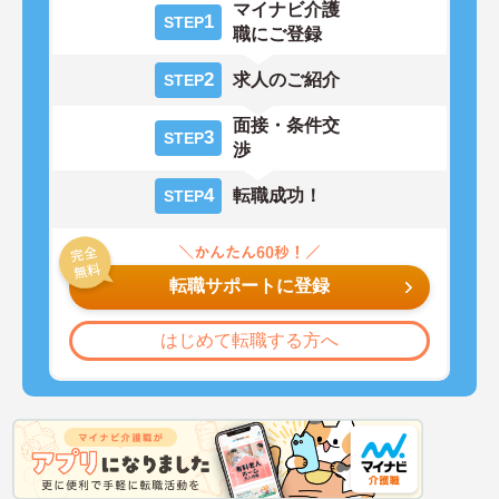
マイナビ介護
1
STEP
職にご登録
2
求人のご紹介
STEP
面接・条件交
3
STEP
渉
4
転職成功！
STEP
転職サポートに登録
はじめて転職する方へ