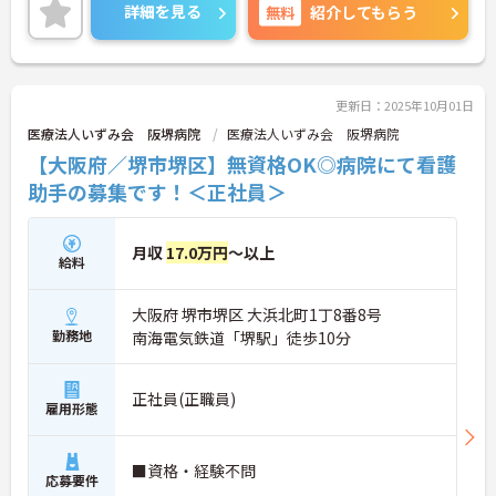
詳細を見る
無料
紹介してもらう
更新日：2025年10月01日
医療法人いずみ会 阪堺病院
医療法人いずみ会 阪堺病院
【大阪府／堺市堺区】無資格OK◎病院にて看護
助手の募集です！＜正社員＞
月収
17.0万円
～以上
給料
大阪府 堺市堺区 大浜北町1丁8番8号
勤務地
南海電気鉄道「堺駅」徒歩10分
正社員(正職員)
雇用形態
■資格・経験不問
応募要件