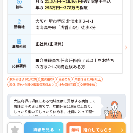
月収
21.5万円～26.9万円
程度※諸手当込
給料
年収
298万円～378万円
程度
大阪府 堺市堺区 北清水町2-4-1
勤務地
南海高野線「浅香山駅」徒歩3分
正社員(正職員)
雇用形態
■介護職員初任者研修修了者以上をお持ち
応募要件
の方または実務経験ある方
駅から徒歩10分以内
無資格OK
日勤のみ
年間休日110日以上
産休･育休･介護休暇取得実績あり
社会保険完備
交通費支給
大阪府堺市堺区にある地域医療に貢献する病院にて
看護助手のお仕事です。年間休日110日以上あり、
しっかり働いてしっかり休める、社員にとって理想
の働き方を実現できます♪
ご興味ある方には、面接対策ポイントなど、さらに
詳細を見る
無料
紹介してもらう
詳細をお話しいたしますのでお気軽にご相談くださ