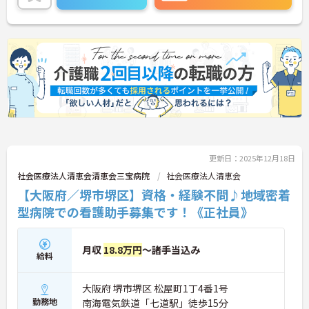
い。
更新日：2025年12月18日
社会医療法人清恵会清恵会三宝病院
社会医療法人清恵会
【大阪府／堺市堺区】資格・経験不問♪地域密着
型病院での看護助手募集です！《正社員》
月収
18.8万円
～諸手当込み
給料
大阪府 堺市堺区 松屋町1丁4番1号
勤務地
南海電気鉄道「七道駅」徒歩15分