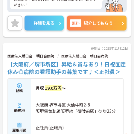
ださい！
詳細を見る
無料
紹介してもらう
更新日：2025年11月12日
医療法人朝日会 朝日会病院
医療法人朝日会 朝日会病院
【大阪府／堺市堺区】昇給＆賞与あり！日祝固定
休み◎病院の看護助手の募集です♪＜正社員＞
月収
19.0万円
～
給料
大阪府 堺市堺区 大仙中町2-8
勤務地
阪堺電気軌道阪堺線「御陵前駅」徒歩23分
正社員(正職員)
雇用形態