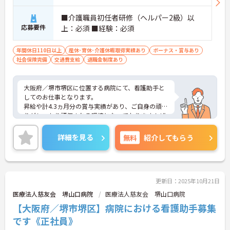
■介護職員初任者研修（ヘルパー2級）以
応募要件
上：必須 ■経験：必須
年間休日110日以上
産休･育休･介護休暇取得実績あり
ボーナス・賞与あり
社会保険完備
交通費支給
退職金制度あり
大阪府／堺市堺区に位置する病院にて、看護助手と
してのお仕事となります。
昇給や計4.3ヵ月分の賞与実績があり、ご自身の頑張
りがしっかり評価される環境となっております！ぜ
ひお持ちの資格や経験を活かしてお仕事してみませ
んか？
詳細を見る
無料
紹介してもらう
ご興味ある方は面接ポイントをお伝えしますので、
お気軽にお問い合わせください♪
更新日：2025年10月21日
医療法人慈友会 堺山口病院
医療法人慈友会 堺山口病院
【大阪府／堺市堺区】病院における看護助手募集
です《正社員》