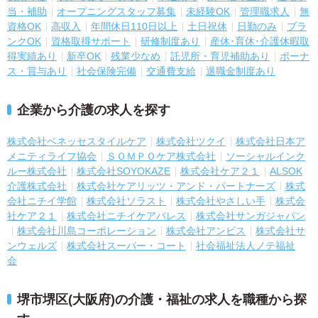
当・補助
オープニングスタッフ募集
未経験OK
管理職求人
無
資格OK
高収入
年間休日110日以上
土日祝休
日勤のみ
ブラ
ンクOK
資格取得サポート
研修制度あり
産休･育休･介護休暇取
得実績あり
新卒OK
残業少なめ
託児所・育児補助あり
ボーナ
ス・賞与あり
社会保険完備
交通費支給
退職金制度あり
企業から介護の求人を探す
株式会社ベネッセスタイルケア
株式会社ツクイ
株式会社日本ア
メニティライフ協会
ＳＯＭＰＯケア株式会社
ソーシャルインク
ルー株式会社
株式会社SOYOKAZE
株式会社ケア２１
ALSOK
介護株式会社
株式会社ケアリッツ・アンド・パートナーズ
株式
会社ニチイ学館
株式会社ソラスト
株式会社やさしい手
株式会
社ケア２１
株式会社ニチイケアパレス
株式会社サンガジャパン
株式会社川島コーポレーション
株式会社アンビス
株式会社サ
ンウェルズ
株式会社スーパー・コート
社会福祉法人ノテ福祉
会
堺市堺区(大阪府)の介護・福祉の求人を職種から探